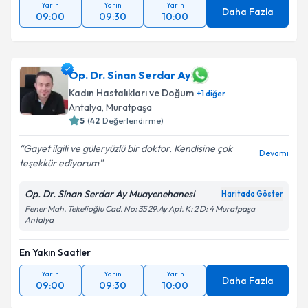
Yarın
Yarın
Yarın
Daha Fazla
09:00
09:30
10:00
Op. Dr. Sinan Serdar Ay
Kadın Hastalıkları ve Doğum
+
1
diğer
Antalya
, Muratpaşa
5
(
42
Değerlendirme)
Gayet ilgili ve güleryüzlü bir doktor. Kendisine çok
Devamı
teşekkür ediyorum
Op. Dr. Sinan Serdar Ay Muayenehanesi
Haritada Göster
Fener Mah. Tekelioğlu Cad. No: 35 29.Ay Apt. K: 2 D: 4 Muratpaşa
Antalya
En Yakın Saatler
Yarın
Yarın
Yarın
Daha Fazla
09:00
09:30
10:00