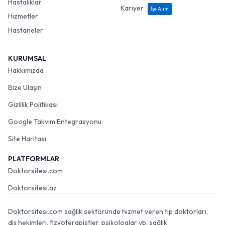
Hastalıklar
Kariyer
İşe Alım
Hizmetler
Hastaneler
KURUMSAL
Hakkımızda
Bize Ulaşın
Gizlilik Politikası
Google Takvim Entegrasyonu
Site Haritası
PLATFORMLAR
Doktorsitesi.com
Doktorsitesi.az
Doktorsitesi.com sağlık sektöründe hizmet veren tıp doktorları,
diş hekimleri, fizyoterapistler, psikologlar vb. sağlık