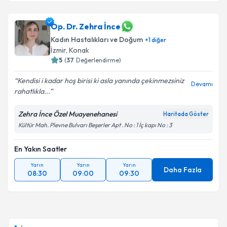
Op. Dr. Zehra İnce
Kadın Hastalıkları ve Doğum
+
1
diğer
İzmir
, Konak
5
(
37
Değerlendirme)
Kendisi i kadar hoş birisi ki asla yanında çekinmezsiniz
Devamı
rahatlıkla...
Zehra İnce Özel Muayenehanesi
Haritada Göster
Kültür Mah. Plevne Bulvarı Beşerler Apt . No : 1 İç kapı No : 3
En Yakın Saatler
Yarın
Yarın
Yarın
Daha Fazla
08:30
09:00
09:30