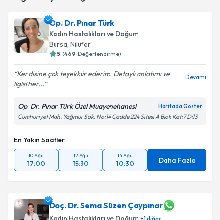
için bir takvim hazırlandığında e-posta ile
bilgilendireceğiz.
Op. Dr. Pınar Türk
Kadın Hastalıkları ve Doğum
E-posta Adresiniz
Bursa
, Nilüfer
5
(
469
Değerlendirme)
Kendisine çok teşekkür ederim. Detaylı anlatımı ve
Devamı
ilgisi her...
Kişisel verilerimin işlenmesine ilişkin
Aydınlatma
Metni
'ni okudum ve kişisel verilerimin belirtilen
kapsamda işlenmesini kabul ediyorum.
Op. Dr. Pınar Türk Özel Muayenehanesi
Haritada Göster
Cumhuriyet Mah. Yağmur Sok. No:14 Cadde 224 Sitesi A Blok Kat:7 D:13
Takvim Talebini Gönder
En Yakın Saatler
10 Ağu
12 Ağu
14 Ağu
Daha Fazla
17:00
15:30
10:30
Doç. Dr. Sema Süzen Çaypınar
Kadın Hastalıkları ve Doğum
+
1
diğer