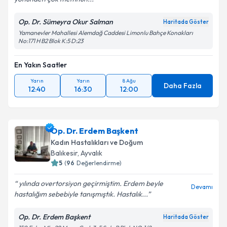
Op. Dr. Sümeyra Okur Salman
Haritada Göster
Yamanevler Mahallesi Alemdağ Caddesi Limonlu Bahçe Konakları
No:171 H B2 Blok K:5 D:23
En Yakın Saatler
Yarın
Yarın
8 Ağu
Daha Fazla
12:40
16:30
12:00
Op. Dr. Erdem Başkent
Kadın Hastalıkları ve Doğum
Balıkesir
, Ayvalık
5
(
96
Değerlendirme)
yılında overtorsiyon geçirmiştim. Erdem beyle
Devamı
hastalığım sebebiyle tanışmıştık. Hastalık...
Op. Dr. Erdem Başkent
Haritada Göster