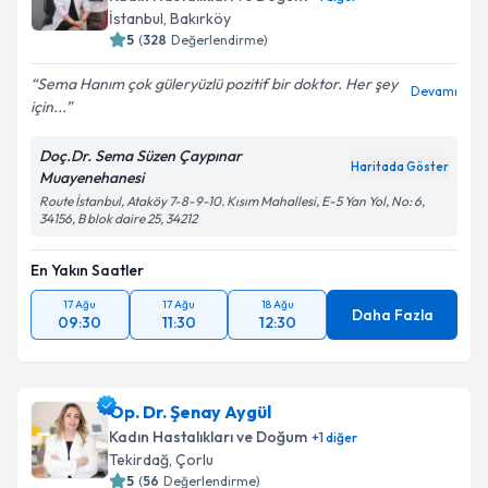
İstanbul
, Bakırköy
5
(
328
Değerlendirme)
Sema Hanım çok güleryüzlü pozitif bir doktor. Her şey
Devamı
için...
Doç.Dr. Sema Süzen Çaypınar
Haritada Göster
Muayenehanesi
Route İstanbul, Ataköy 7-8-9-10. Kısım Mahallesi, E-5 Yan Yol, No: 6,
34156, B blok daire 25, 34212
En Yakın Saatler
17 Ağu
17 Ağu
18 Ağu
Daha Fazla
09:30
11:30
12:30
Op. Dr. Şenay Aygül
Kadın Hastalıkları ve Doğum
+
1
diğer
Tekirdağ
, Çorlu
5
(
56
Değerlendirme)