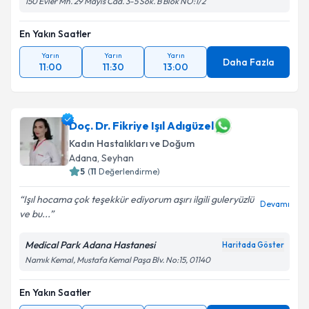
150 Evler Mh. 29 Mayıs Cad. 3-5 Sok. B Blok NO:1/2
En Yakın Saatler
Yarın
Yarın
Yarın
Daha Fazla
11:00
11:30
13:00
Doç. Dr. Fikriye Işıl Adıgüzel
Kadın Hastalıkları ve Doğum
Adana
, Seyhan
5
(
11
Değerlendirme)
Işıl hocama çok teşekkür ediyorum aşırı ilgili guleryüzlü
Devamı
ve bu...
Medical Park Adana Hastanesi
Haritada Göster
Namık Kemal, Mustafa Kemal Paşa Blv. No:15, 01140
En Yakın Saatler