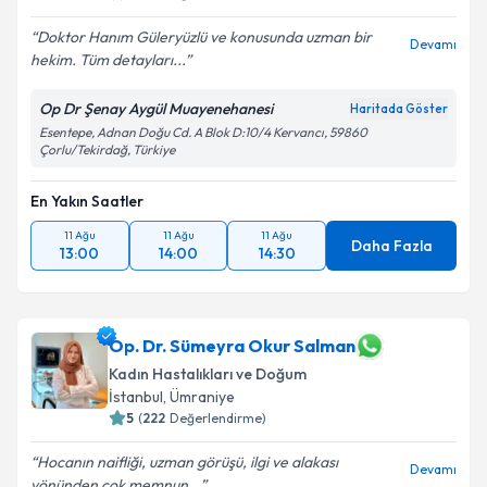
Doktor Hanım Güleryüzlü ve konusunda uzman bir
Devamı
hekim. Tüm detayları...
Op Dr Şenay Aygül Muayenehanesi
Haritada Göster
Esentepe, Adnan Doğu Cd. A Blok D:10/4 Kervancı, 59860
Çorlu/Tekirdağ, Türkiye
En Yakın Saatler
11 Ağu
11 Ağu
11 Ağu
Daha Fazla
13:00
14:00
14:30
Op. Dr. Sümeyra Okur Salman
Kadın Hastalıkları ve Doğum
İstanbul
, Ümraniye
5
(
222
Değerlendirme)
Hocanın naifliği, uzman görüşü, ilgi ve alakası
Devamı
yönünden çok memnun...