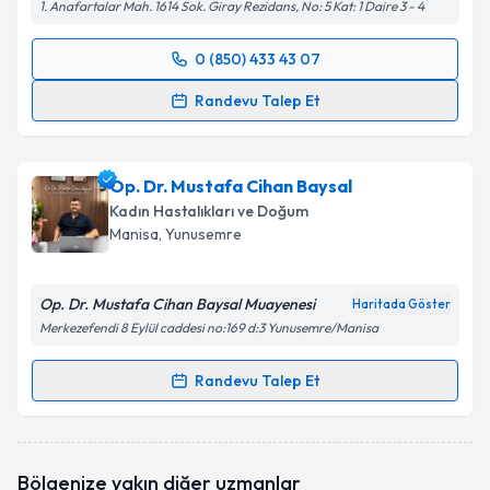
1. Anafartalar Mah. 1614 Sok. Giray Rezidans, No: 5 Kat: 1 Daire 3 - 4
0 (850) 433 43 07
Randevu Takvimi Talebi
Randevu Talep Et
Prof. Dr. Tevfik Güvenal
için randevu takvimi talebi
oluşturun. Size bu uzmandan randevu almanız için bir
Op. Dr. Mustafa Cihan Baysal
takvim hazırlandığında e-posta ile bilgilendireceğiz.
Kadın Hastalıkları ve Doğum
E-posta Adresiniz
Manisa
, Yunusemre
Op. Dr. Mustafa Cihan Baysal Muayenesi
Haritada Göster
Merkezefendi 8 Eylül caddesi no:169 d:3 Yunusemre/Manisa
Kişisel verilerimin işlenmesine ilişkin
Aydınlatma
Metni
'ni okudum ve kişisel verilerimin belirtilen
Randevu Talep Et
kapsamda işlenmesini kabul ediyorum.
Randevu Takvimi Talebi
Takvim Talebini Gönder
Op. Dr. Mustafa Cihan Baysal
için randevu takvimi
Bölgenize yakın diğer uzmanlar
talebi oluşturun. Size bu uzmandan randevu almanız