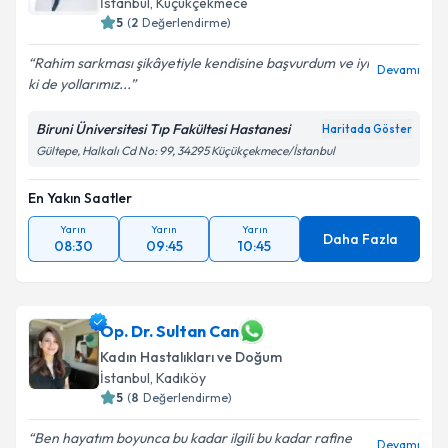
İstanbul
, Küçükçekmece
5
(
2
Değerlendirme)
Rahim sarkması şikâyetiyle kendisine başvurdum ve iyi
Devamı
ki de yollarımız...
Biruni Üniversitesi Tıp Fakültesi Hastanesi
Haritada Göster
Gültepe, Halkalı Cd No: 99, 34295 Küçükçekmece/İstanbul
En Yakın Saatler
Yarın
Yarın
Yarın
Daha Fazla
08:30
09:45
10:45
Op. Dr. Sultan Can
Kadın Hastalıkları ve Doğum
İstanbul
, Kadıköy
5
(
8
Değerlendirme)
Ben hayatım boyunca bu kadar ilgili bu kadar rafine
Devamı