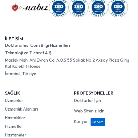
İLETİŞİM
Doktorsitesi Com Bilgi Hizmetleri
Teknoloji ve Ticaret A.Ş.
Maslak Mah. Ahi Evran Cd. A.O.S 55 Sokak No:2 Aksoy Plaza Giriş
Kat Kolektif House
İstanbul, Türkiye
SAĞLIK
PROFESYONELLER
Uzmanlar
Doktorlar İçin
Uzmanlık Alanları
Web Siteniz İçin
Hastalıklar
Kariyer
İşe Alım
Hizmetler
Hastaneler