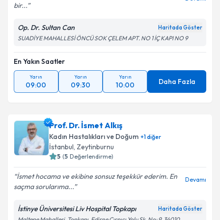
bir...
Op. Dr. Sultan Can
Haritada Göster
SUADİYE MAHALLESİ ÖNCÜ SOK ÇELEM APT. NO 1 İÇ KAPI NO 9
En Yakın Saatler
Yarın
Yarın
Yarın
Daha Fazla
09:00
09:30
10:00
Prof. Dr. İsmet Alkış
Kadın Hastalıkları ve Doğum
+
1
diğer
İstanbul
, Zeytinburnu
5
(
5
Değerlendirme)
İsmet hocama ve ekibine sonsuz teşekkür ederim. En
Devamı
saçma sorularıma...
İstinye Üniversitesi Liv Hospital Topkapı
Haritada Göster
Maltepe Mahallesi, Topkapı, Edirne Çırpıcı Yolu Sk. No: 9, 34010