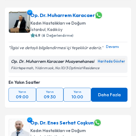
Op. Dr. Muharrem Karacaer
Kadın Hastalıkları ve Doğum
İstanbul
, Kadıköy
4.9
(
6
Değerlendirme)
Devamı
İlgisi ve detaylı bilgilendirmesi içi teşekkür ederiz.
Op. Dr. Muharrem Karacaer Muayenehanesi
Haritada Göster
Fikirtepe mah, Yıldırım sok, No:10/3 Optimist Residence
En Yakın Saatler
Yarın
Yarın
Yarın
Daha Fazla
09:00
09:30
10:00
Op. Dr. Enes Serhat Coşkun
Kadın Hastalıkları ve Doğum