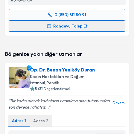
No:46/47 K:4
0 (850) 811 80 91
Randevu Takvimi Talebi
Randevu Talep Et
Prof. Dr. Eray Çalışkan
için randevu takvimi talebi
oluşturun. Size bu uzmandan randevu almanız için bir
takvim hazırlandığında e-posta ile bilgilendireceğiz.
Bölgenize yakın diğer uzmanlar
E-posta Adresiniz
Op. Dr. Benan Yeniköy Duran
Kadın Hastalıkları ve Doğum
İstanbul
, Pendik
5
(
31
Değerlendirme)
Kişisel verilerimin işlenmesine ilişkin
Aydınlatma
Metni
'ni okudum ve kişisel verilerimin belirtilen
Bir kadın olarak kadınların kadınlara olan tutumundan
kapsamda işlenmesini kabul ediyorum.
Devamı
son derece rahatsız...
Adres
1
Adres
2
Takvim Talebini Gönder