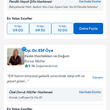
Pendik Hayat Şifa Hastanesi
Haritada Göster
Bahçelievler Mah. Aydınlı Yolu Cad. Zıpkın Sok. No:10 Pendik/İstanbul
En Yakın Saatler
10 Ağu
10 Ağu
10 Ağu
Daha Fazla
09:00
09:30
10:00
Op. Dr. Elif Öye
Kadın Hastalıkları ve Doğum
Bursa
, Nilüfer
5
(
14
Değerlendirme)
Elif hanım kimyasal gebelik sürecimde takip etti ve
Devamı
gayet güzel...
Özel Doruk Nilüfer Hastanesi
Haritada Göster
Konak, Lefkoşe Cd. No:22
En Yakın Saatler