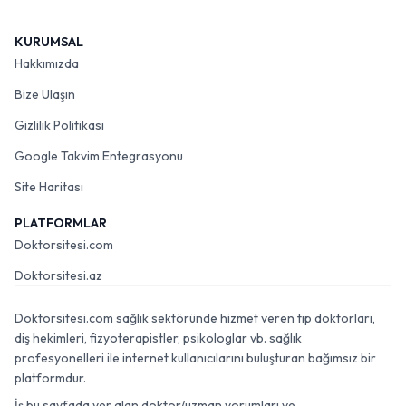
KURUMSAL
Hakkımızda
Bize Ulaşın
Gizlilik Politikası
Google Takvim Entegrasyonu
Site Haritası
PLATFORMLAR
Doktorsitesi.com
Doktorsitesi.az
Doktorsitesi.com sağlık sektöründe hizmet veren tıp doktorları,
diş hekimleri, fizyoterapistler, psikologlar vb. sağlık
profesyonelleri ile internet kullanıcılarını buluşturan bağımsız bir
platformdur.
İş bu sayfada yer alan doktor/uzman yorumları ve