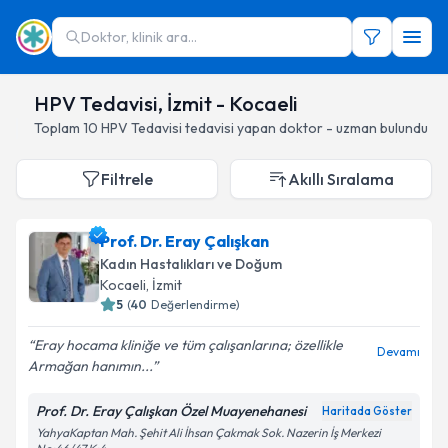
Doktor, klinik ara...
HPV Tedavisi, İzmit - Kocaeli
Toplam
10
HPV Tedavisi
tedavisi yapan doktor - uzman bulundu
Filtrele
Akıllı Sıralama
Prof. Dr. Eray Çalışkan
Kadın Hastalıkları ve Doğum
Kocaeli
, İzmit
5
(
40
Değerlendirme)
Eray hocama kliniğe ve tüm çalışanlarına; özellikle
Devamı
Armağan hanımın...
Prof. Dr. Eray Çalışkan Özel Muayenehanesi
Haritada Göster
YahyaKaptan Mah. Şehit Ali İhsan Çakmak Sok. Nazerin İş Merkezi