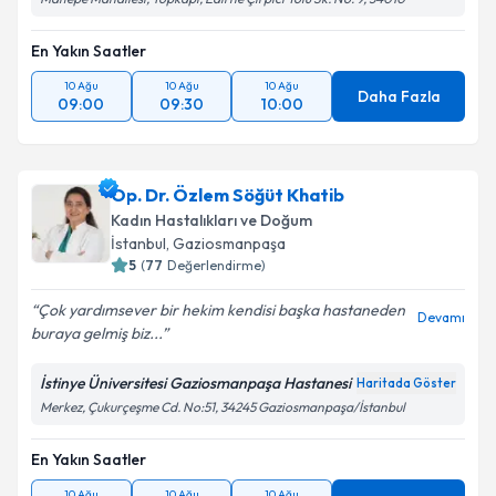
En Yakın Saatler
10 Ağu
10 Ağu
10 Ağu
Daha Fazla
09:00
09:30
10:00
Op. Dr. Özlem Söğüt Khatib
Kadın Hastalıkları ve Doğum
İstanbul
, Gaziosmanpaşa
5
(
77
Değerlendirme)
Çok yardımsever bir hekim kendisi başka hastaneden
Devamı
buraya gelmiş biz...
İstinye Üniversitesi Gaziosmanpaşa Hastanesi
Haritada Göster
Merkez, Çukurçeşme Cd. No:51, 34245 Gaziosmanpaşa/İstanbul
En Yakın Saatler
10 Ağu
10 Ağu
10 Ağu