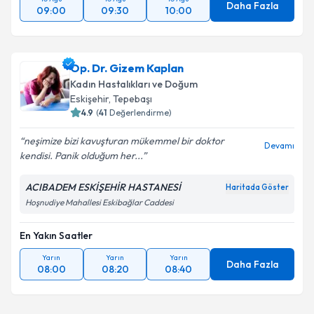
Daha Fazla
09:00
09:30
10:00
Op. Dr. Gizem Kaplan
Kadın Hastalıkları ve Doğum
Eskişehir
, Tepebaşı
4.9
(
41
Değerlendirme)
neşimize bizi kavuşturan mükemmel bir doktor
Devamı
kendisi. Panik olduğum her...
ACIBADEM ESKİŞEHİR HASTANESİ
Haritada Göster
Hoşnudiye Mahallesi Eskibağlar Caddesi
En Yakın Saatler
Yarın
Yarın
Yarın
Daha Fazla
08:00
08:20
08:40