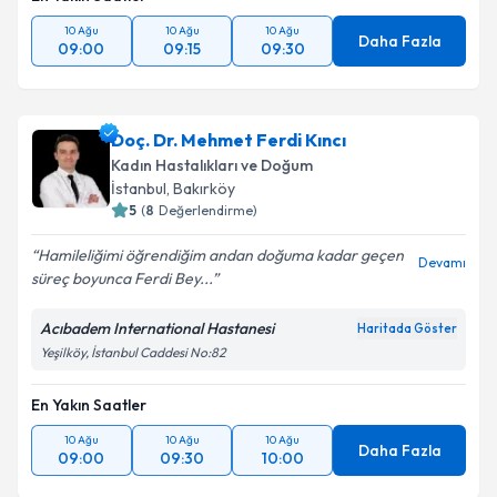
10 Ağu
10 Ağu
10 Ağu
Daha Fazla
09:00
09:15
09:30
Doç. Dr. Mehmet Ferdi Kıncı
Kadın Hastalıkları ve Doğum
İstanbul
, Bakırköy
5
(
8
Değerlendirme)
Hamileliğimi öğrendiğim andan doğuma kadar geçen
Devamı
süreç boyunca Ferdi Bey...
Acıbadem International Hastanesi
Haritada Göster
Yeşilköy, İstanbul Caddesi No:82
En Yakın Saatler
10 Ağu
10 Ağu
10 Ağu
Daha Fazla
09:00
09:30
10:00