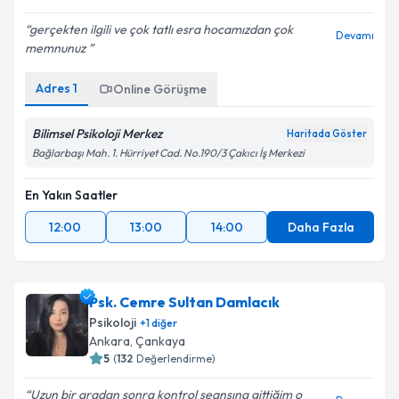
5
(
40
Değerlendirme)
gerçekten ilgili ve çok tatlı esra hocamızdan çok
Devamı
memnunuz
Adres
1
Online Görüşme
Bilimsel Psikoloji Merkez
Haritada Göster
Bağlarbaşı Mah. 1. Hürriyet Cad. No.190/3 Çakıcı İş Merkezi
En Yakın Saatler
12:00
13:00
14:00
Daha Fazla
Psk. Cemre Sultan Damlacık
Psikoloji
+
1
diğer
Ankara
,
Çankaya
5
(
132
Değerlendirme)