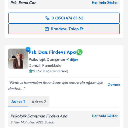
Psk. Esma Can
Haritada Göster
0 (850) 474 85 62
Randevu Takvimi Talebi
Randevu Talep Et
Psk. Esma Can
için randevu takvimi talebi oluşturun.
Size bu uzmandan randevu almanız için bir takvim
hazırlandığında e-posta ile bilgilendireceğiz.
Psk. Dan. Firdevs Apa
Psikolojik Danışman
+
1
diğer
E-posta Adresiniz
Denizli
,
Pamukkale
5
(
39
Değerlendirme)
Firdevs hanımdan önce kızım için sonra da oğlum için
Devamı
destek...
Kişisel verilerimin işlenmesine ilişkin
Aydınlatma
Metni
'ni okudum ve kişisel verilerimin belirtilen
Adres
1
Adres
2
kapsamda işlenmesini kabul ediyorum.
Psikolojik Danışman Firdevs Apa
Haritada Göster
Takvim Talebini Gönder
Siteler Mahallesi 6223. Sokak