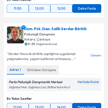
11:30
12:00
12:30
Daha Fazla
Uzm. Psk. Dan. Salih Serdar Börklü
Psikolojik Danışman
Ankara
,
Çankaya
5
(
35
Değerlendirme)
Serdar Hoca ile birlikte yaptığımız uygulamalı
Devamı
çalışmalarımız, yaşam kalitemin artmasına,...
Adres
1
Online Görüşme
Parla Psikolojik Danışmanlık Merkezi
Haritada Göster
Söğütözü Mah. Söğütözü Cad. 2B Blok Kat:4 No:5
En Yakın Saatler
12:00
13:00
14:00
Daha Fazla