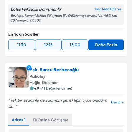
Lotus Psikolojik Danışmanlık
Haritada Göster
Beytepe, Kanuni Sultan Süleyman Blv Officium İş Merkezi No: 46 2. Kat
20 Numara, 06800
En Yakın Saatler
11:30
12:15
13:00
Daha Fazla
Psk. Burcu Berberoğlu
Psikoloji
Muğla
,
Dalaman
4.9
(
41
Değerlendirme)
Tek bir seans ile ne yapmam gerektiğini iyice anladım
Devamı
ilk...
Adres
1
Online Görüşme