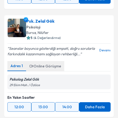
Psk. Zelal Gök
Psikoloji
Bursa
,
Nilüfer
5
(
4
Değerlendirme)
Seanslar boyunca gösterdiği empati, doğru sorularla
Devamı
farkındalık kazanmamı sağlayan rehberliği...
Adres
1
Online Görüşme
Psikolog Zelal Gök
29 Ekim Mah. / Özlüce
En Yakın Saatler
12:00
13:00
14:00
Daha Fazla