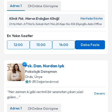
Adres
1
Online Görüşme
Klinik Psk. Merve Erdoğan Kliniği
Haritada Göster
Orta Mah. 671 No’lu Sokak Kat:1 No:26 Kapı No:106 Ekşioğlu Ada Office
En Yakın Saatler
12:00
13:00
14:00
Daha Fazla
Psk. Dan. Nurdan Işık
Psikolojik Danışman
Ordu
,
Ünye
5
(
31
Değerlendirme)
Her zaman ki gibi verimli bir seanstan çıkan yüzü
Devamı
gülen...
Adres
1
Online Görüşme