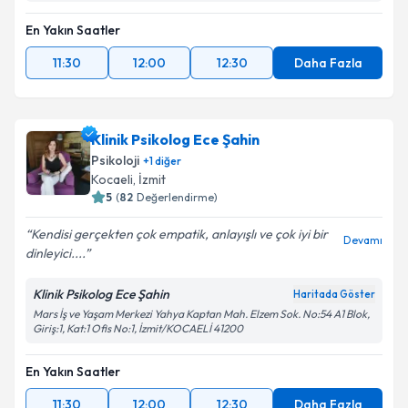
En Yakın Saatler
11:30
12:00
12:30
Daha Fazla
Klinik Psikolog Ece Şahin
Psikoloji
+
1
diğer
Kocaeli
,
İzmit
5
(
82
Değerlendirme)
Kendisi gerçekten çok empatik, anlayışlı ve çok iyi bir
Devamı
dinleyici....
Klinik Psikolog Ece Şahin
Haritada Göster
Mars İş ve Yaşam Merkezi Yahya Kaptan Mah. Elzem Sok. No:54 A1 Blok,
Giriş:1, Kat:1 Ofis No:1, İzmit/KOCAELİ 41200
En Yakın Saatler
11:30
12:00
12:30
Daha Fazla