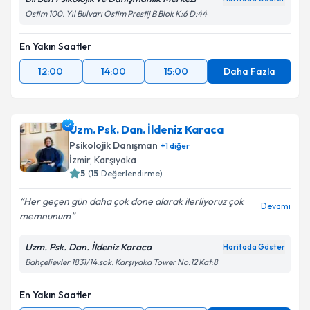
Birben Psikolojik ve Danışmanlık Merkezi
Haritada Göster
Ostim 100. Yıl Bulvarı Ostim Prestij B Blok K:6 D:44
En Yakın Saatler
12:00
14:00
15:00
Daha Fazla
Uzm. Psk. Dan. İldeniz Karaca
Psikolojik Danışman
+
1
diğer
İzmir
,
Karşıyaka
5
(
15
Değerlendirme)
Her geçen gün daha çok done alarak ilerliyoruz çok
Devamı
memnunum
Uzm. Psk. Dan. İldeniz Karaca
Haritada Göster
Bahçelievler 1831/14.sok. Karşıyaka Tower No:12 Kat:8
En Yakın Saatler