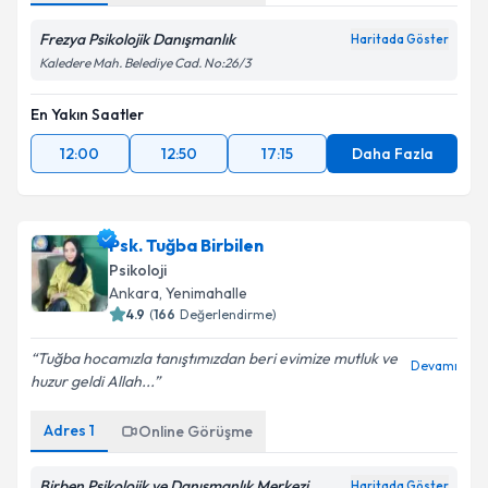
Frezya Psikolojik Danışmanlık
Haritada Göster
Kaledere Mah. Belediye Cad. No:26/3
En Yakın Saatler
12:00
12:50
17:15
Daha Fazla
Psk. Tuğba Birbilen
Psikoloji
Ankara
,
Yenimahalle
4.9
(
166
Değerlendirme)
Tuğba hocamızla tanıştımızdan beri evimize mutluk ve
Devamı
huzur geldi Allah...
Adres
1
Online Görüşme