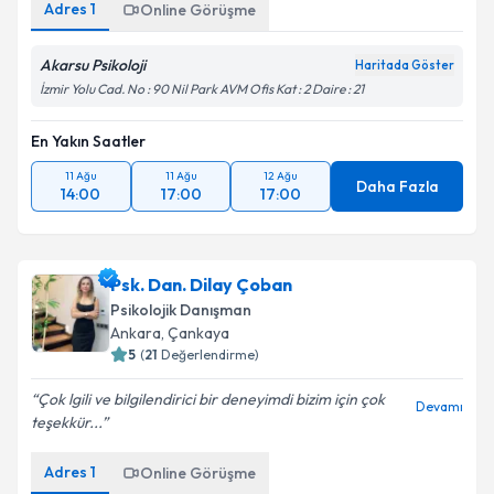
Adres
1
Online Görüşme
Akarsu Psikoloji
Haritada Göster
İzmir Yolu Cad. No : 90 Nil Park AVM Ofis Kat : 2 Daire : 21
En Yakın Saatler
11 Ağu
11 Ağu
12 Ağu
Daha Fazla
14:00
17:00
17:00
Psk. Dan. Dilay Çoban
Psikolojik Danışman
Ankara
,
Çankaya
5
(
21
Değerlendirme)
Çok lgili ve bilgilendirici bir deneyimdi bizim için çok
Devamı
teşekkür...
Adres
1
Online Görüşme