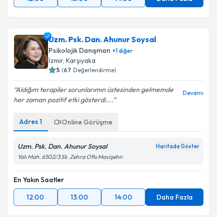
Uzm. Psk. Dan. Ahunur Soysal
Psikolojik Danışman
+
1
diğer
İzmir
,
Karşıyaka
5
(
67
Değerlendirme)
Aldığım terapiler sorunlarımın üstesinden gelmemde
Devamı
her zaman pozitif etki gösterdi....
Adres
1
Online Görüşme
Uzm. Psk. Dan. Ahunur Soysal
Haritada Göster
Yalı Mah. 6502/3 Sk. Zehra Ofis Mavişehir
En Yakın Saatler
12:00
13:00
14:00
Daha Fazla