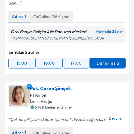
açıp...
Adres
1
Online Görüşme
Özel Enoya Gelişim Aile Danışma Merkezi
Haritada Göster
YAZIR MAH. SULTAN CAD. REYHAN İŞ MERKEZİ NO:34/311
En Yakın Saatler
15:00
16:00
17:00
Daha Fazla
Psk. Ceren Şimşek
Psikoloji
İzmir
,
Aliağa
5
(
88
Değerlendirme)
Devamı
Çok neşeli iyi bir doktor işinin ehli diyebileceğim biri
Adres
1
Online Görüşme