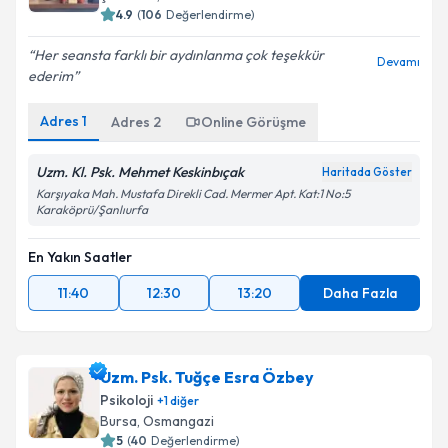
Şanlıurfa
,
Merkez
4.9
(
106
Değerlendirme)
Her seansta farklı bir aydınlanma çok teşekkür
Devamı
ederim
Adres
1
Adres
2
Online Görüşme
Uzm. Kl. Psk. Mehmet Keskinbıçak
Haritada Göster
Karşıyaka Mah. Mustafa Direkli Cad. Mermer Apt. Kat:1 No:5
Karaköprü/Şanlıurfa
En Yakın Saatler
11:40
12:30
13:20
Daha Fazla
Uzm. Psk. Tuğçe Esra Özbey
Psikoloji
+
1
diğer
Bursa
,
Osmangazi