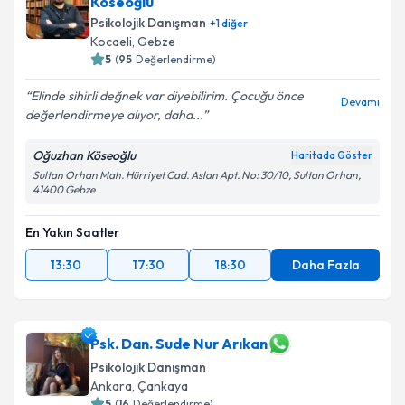
Köseoğlu
Psikolojik Danışman
+
1
diğer
Kocaeli
,
Gebze
5
(
95
Değerlendirme)
Elinde sihirli değnek var diyebilirim. Çocuğu önce
Devamı
değerlendirmeye alıyor, daha...
Oğuzhan Köseoğlu
Haritada Göster
Sultan Orhan Mah. Hürriyet Cad. Aslan Apt. No: 30/10, Sultan Orhan,
41400 Gebze
En Yakın Saatler
13:30
17:30
18:30
Daha Fazla
Psk. Dan. Sude Nur Arıkan
Psikolojik Danışman
Ankara
,
Çankaya
5
(
16
Değerlendirme)