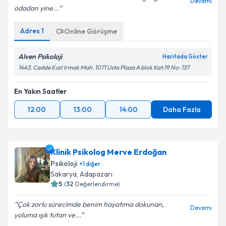
Uzun bir aradan sonra kontrol seansına gittiğim o
Devamı
odadan yine...
Adres
1
Online Görüşme
Alven Psikoloji
Haritada Göster
1443. Cadde Kızıl Irmak Mah. 1071 Usta Plaza A blok Kat:19 No: 137
En Yakın Saatler
12:00
13:00
14:00
Daha Fazla
Klinik Psikolog Merve Erdoğan
Psikoloji
+
1
diğer
Sakarya
,
Adapazarı
5
(
32
Değerlendirme)
Çok zorlu sürecimde benim hayatıma dokunan,
Devamı
yoluma ışık tutan ve...