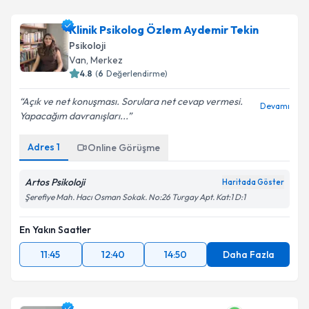
Klinik Psikolog Özlem Aydemir Tekin
Psikoloji
Van
,
Merkez
4.8
(
6
Değerlendirme)
Açık ve net konuşması. Sorulara net cevap vermesi.
Devamı
Yapacağım davranışları...
Adres
1
Online Görüşme
Artos Psikoloji
Haritada Göster
Şerefiye Mah. Hacı Osman Sokak. No:26 Turgay Apt. Kat:1 D:1
En Yakın Saatler
11:45
12:40
14:50
Daha Fazla