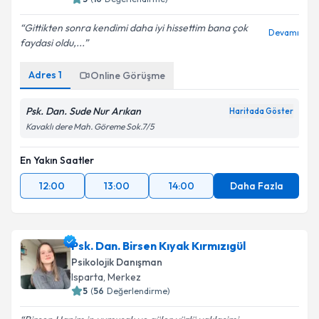
Gittikten sonra kendimi daha iyi hissettim bana çok
Devamı
faydasi oldu,...
Adres
1
Online Görüşme
Psk. Dan. Sude Nur Arıkan
Haritada Göster
Kavaklı dere Mah. Göreme Sok.7/5
En Yakın Saatler
12:00
13:00
14:00
Daha Fazla
Psk. Dan. Birsen Kıyak Kırmızıgül
Psikolojik Danışman
Isparta
,
Merkez
5
(
56
Değerlendirme)