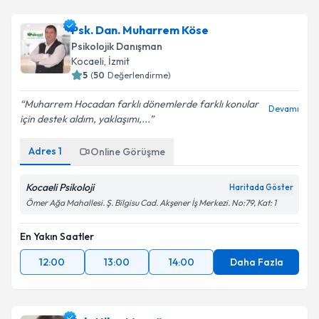
Psk. Dan. Muharrem Köse
Psikolojik Danışman
Kocaeli
,
İzmit
5
(
50
Değerlendirme)
Muharrem Hocadan farklı dönemlerde farklı konular
Devamı
için destek aldım, yaklaşımı,...
Adres
1
Online Görüşme
Kocaeli Psikoloji
Haritada Göster
Ömer Ağa Mahallesi. Ş. Bilgisu Cad. Akşener İş Merkezi. No:79, Kat: 1
En Yakın Saatler
12:00
13:00
14:00
Daha Fazla