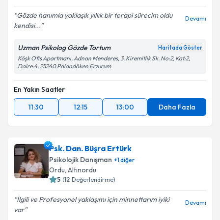
5
(
83
Değerlendirme)
Gözde hanımla yaklaşık yıllık bir terapi sürecim oldu
Devamı
kendisi...
Uzman Psikolog Gözde Tortum
Haritada Göster
Köşk Ofis Apartmanı, Adnan Menderes, 3. Kiremitlik Sk. No:2, Kat:2,
Daire:4, 25240 Palandöken Erzurum
En Yakın Saatler
11:30
12:15
13:00
Daha Fazla
Psk. Dan. Büşra Ertürk
Psikolojik Danışman
+
1
diğer
Ordu
,
Altınordu
5
(
12
Değerlendirme)
İlgili ve Profesyonel yaklaşımı için minnettarım iyiki
Devamı
var