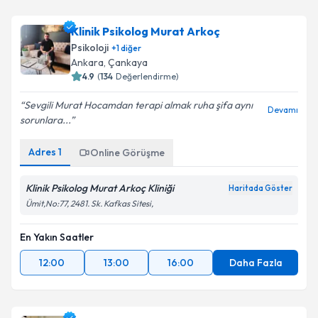
Klinik Psikolog Murat Arkoç
Psikoloji
+
1
diğer
Ankara
,
Çankaya
4.9
(
134
Değerlendirme)
Sevgili Murat Hocamdan terapi almak ruha şifa aynı
Devamı
sorunlara...
Adres
1
Online Görüşme
Klinik Psikolog Murat Arkoç Kliniği
Haritada Göster
Ümit,No:77, 2481. Sk. Kafkas Sitesi,
En Yakın Saatler
12:00
13:00
16:00
Daha Fazla