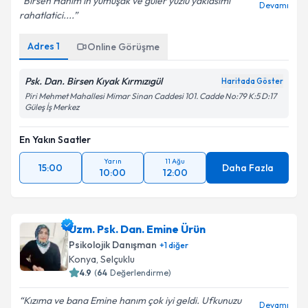
Birsen Hanim in yumuşak ve güler yüzlü yaklasimi
Devamı
rahatlatici....
Adres
1
Online Görüşme
Psk. Dan. Birsen Kıyak Kırmızıgül
Haritada Göster
Piri Mehmet Mahallesi Mimar Sinan Caddesi 101. Cadde No:79 K:5 D:17
Güleş İş Merkez
En Yakın Saatler
Yarın
11 Ağu
15:00
Daha Fazla
10:00
12:00
Uzm. Psk. Dan. Emine Ürün
Psikolojik Danışman
+
1
diğer
Konya
,
Selçuklu
4.9
(
64
Değerlendirme)
Kızıma ve bana Emine hanım çok iyi geldi. Ufkunuzu
Devamı