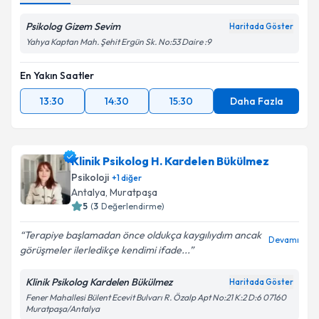
Psikolog Gizem Sevim
Haritada Göster
Yahya Kaptan Mah. Şehit Ergün Sk. No:53 Daire :9
En Yakın Saatler
13:30
14:30
15:30
Daha Fazla
Klinik Psikolog H. Kardelen Bükülmez
Psikoloji
+
1
diğer
Antalya
,
Muratpaşa
5
(
3
Değerlendirme)
Terapiye başlamadan önce oldukça kaygılıydım ancak
Devamı
görüşmeler ilerledikçe kendimi ifade...
Klinik Psikolog Kardelen Bükülmez
Haritada Göster
Fener Mahallesi Bülent Ecevit Bulvarı R. Özalp Apt No:21 K:2 D:6 07160
Muratpaşa/Antalya