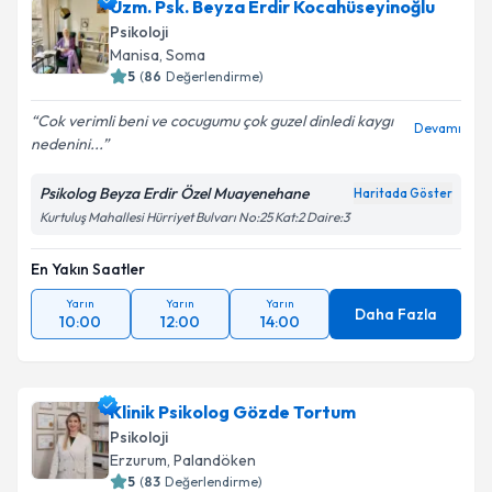
Uzm. Psk. Beyza Erdir Kocahüseyinoğlu
Psikoloji
Manisa
,
Soma
5
(
86
Değerlendirme)
Cok verimli beni ve cocugumu çok guzel dinledi kaygı
Devamı
nedenini...
Psikolog Beyza Erdir Özel Muayenehane
Haritada Göster
Kurtuluş Mahallesi Hürriyet Bulvarı No:25 Kat:2 Daire:3
En Yakın Saatler
Yarın
Yarın
Yarın
Daha Fazla
10:00
12:00
14:00
Klinik Psikolog Gözde Tortum
Psikoloji
Erzurum
,
Palandöken