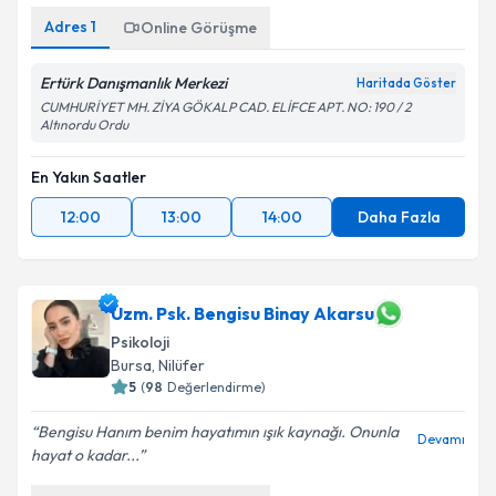
Adres
1
Online Görüşme
Ertürk Danışmanlık Merkezi
Haritada Göster
CUMHURİYET MH. ZİYA GÖKALP CAD. ELİFCE APT. NO: 190 / 2
Altınordu Ordu
En Yakın Saatler
12:00
13:00
14:00
Daha Fazla
Uzm. Psk. Bengisu Binay Akarsu
Psikoloji
Bursa
,
Nilüfer
5
(
98
Değerlendirme)
Bengisu Hanım benim hayatımın ışık kaynağı. Onunla
Devamı
hayat o kadar...