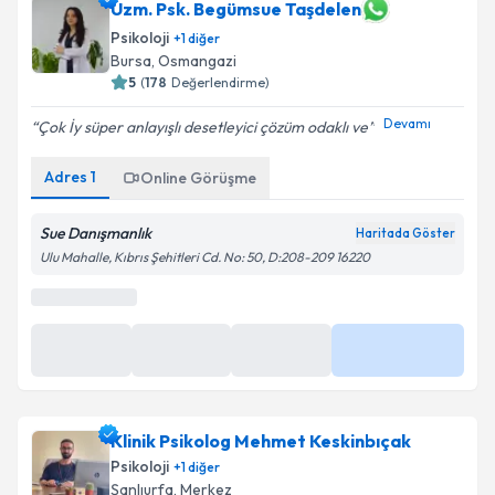
Uzm. Psk. Begümsue Taşdelen
Psikoloji
+
1
diğer
Bursa
,
Osmangazi
5
(
178
Değerlendirme)
Devamı
Çok İy süper anlayışlı desetleyici çözüm odaklı ve
Adres
1
Online Görüşme
Sue Danışmanlık
Haritada Göster
Ulu Mahalle, Kıbrıs Şehitleri Cd. No: 50, D:208-209 16220
En Yakın Saatler
Yarın
Yarın
11 Ağu
Daha Fazla
13:00
15:00
10:00
Klinik Psikolog Mehmet Keskinbıçak
Psikoloji
+
1
diğer