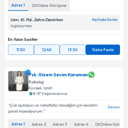
Adres
1
Online Görüşme
Uzm. Kl. Psk. Zehra Demirhan
Haritada Göster
Söğütözü Mah.
En Yakın Saatler
11:50
12:40
13:30
Daha Fazla
Psk. Gizem Sevim Karaman
Psikoloji
Kocaeli
,
İzmit
5
(
17
Değerlendirme)
Çok açıklayıcı ve rahatlatıcı tanıdığım için kendimi
Devamı
şanslı hissediyorum.
Adres
1
Adres
2
Adres
3
Adres
4
Online Görüşm