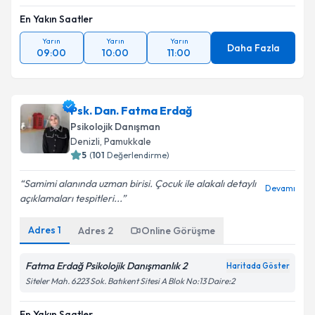
En Yakın Saatler
Yarın
Yarın
Yarın
Daha Fazla
09:00
10:00
11:00
Psk. Dan. Fatma Erdağ
Psikolojik Danışman
Denizli
,
Pamukkale
5
(
101
Değerlendirme)
Samimi alanında uzman birisi. Çocuk ile alakalı detaylı
Devamı
açıklamaları tespitleri...
Adres
1
Adres
2
Online Görüşme
Fatma Erdağ Psikolojik Danışmanlık 2
Haritada Göster
Siteler Mah. 6223 Sok. Batıkent Sitesi A Blok No:13 Daire:2
En Yakın Saatler