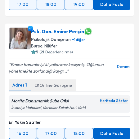
17:00
18:00
19:00
Daha Fazla
Psk. Dan. Emine Perçin
Psikolojik Danışman
+
1
diğer
Bursa
,
Nilüfer
5
(
21
Değerlendirme)
Emine hanımla iyi ki yollarımız kesişmiş. Oğlumun
Devamı
yönetmekte zorlandığı kaygı...
Adres
1
Online Görüşme
Morita Danışmanlık Şube Ofisi
Haritada Göster
İhsaniye Mahallesi, Kartallar Sokak No:4 Kat:1
En Yakın Saatler
16:00
17:00
18:00
Daha Fazla