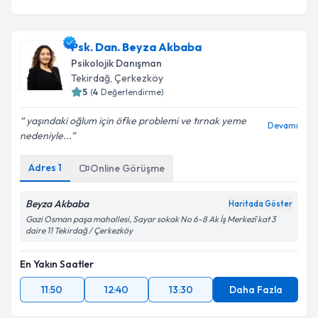
Psk. Dan. Beyza Akbaba
Psikolojik Danışman
Tekirdağ
,
Çerkezköy
5
(
4
Değerlendirme)
yaşındaki oğlum için öfke problemi ve tırnak yeme
Devamı
nedeniyle...
Adres
1
Online Görüşme
Beyza Akbaba
Haritada Göster
Gazi Osman paşa mahallesi, Sayar sokak No 6-8 Ak İş Merkezî kat 3
daire 11 Tekirdağ / Çerkezköy
En Yakın Saatler
11:50
12:40
13:30
Daha Fazla