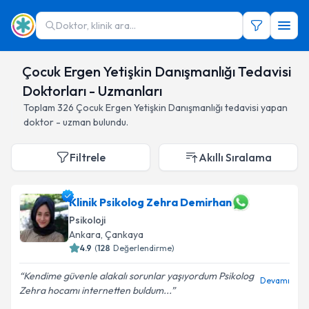
Doktor, klinik ara...
Çocuk Ergen Yetişkin Danışmanlığı Tedavisi
Doktorları - Uzmanları
Toplam
326
Çocuk Ergen Yetişkin Danışmanlığı
tedavisi yapan
doktor - uzman bulundu.
Filtrele
Akıllı Sıralama
Klinik Psikolog Zehra Demirhan
Psikoloji
Ankara
,
Çankaya
4.9
(
128
Değerlendirme)
Kendime güvenle alakalı sorunlar yaşıyordum Psikolog
Devamı
Zehra hocamı internetten buldum...