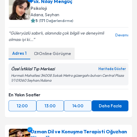
Psk. Nilay Mengüç
Psikoloji
Adana
,
Seyhan
5
(
171
Değerlendirme)
Güleryüzlü sabırlı, alanında çok bilgili ve deneyimli
Devamı
olması iyi ki...
Adres
1
Online Görüşme
Özel İstiklal Tıp Merkezi
Haritada Göster
Hurmalı Mahallesi 34008 Sokak Metro güzergahı bulvarı Central Plaza
1/1 01060 Seyhan/Adana
En Yakın Saatler
12:00
13:00
14:00
Daha Fazla
Uzman Dil ve Konuşma Terapisti Oğuzhan