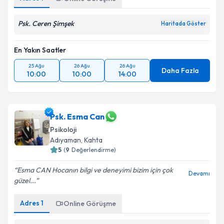
Psk. Ceren Şimşek
Haritada Göster
En Yakın Saatler
25 Ağu
26 Ağu
26 Ağu
Daha Fazla
10:00
10:00
14:00
Psk. Esma Can
Psikoloji
Adıyaman
,
Kahta
5
(
9
Değerlendirme)
Esma CAN Hocanın bilgi ve deneyimi bizim için çok
Devamı
güzel...
Adres
1
Online Görüşme