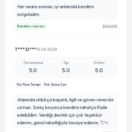
Her seans sonrası, iyi anlamda kendimi
sorguladım.
Randevu sonrası
Şikayet Et
T*** D***
12.06.2026
Zamanlama
İlgi
Ortam
5.0
5.0
5.0
Yüz Yüze Terapi
Psk. Esma Can
Alanında oldukça başarılı, ilgili ve güven veren bir
uzman. Süreç boyunca kendimi rahatça ifade
edebildim. Verdiği destek için çok teşekkür
ederim, gönül rahatlığıyla tavsiye ederim. 💘⭐️