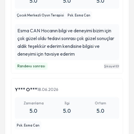
5.0
5.0
5.0
Çocuk Merkezli Oyun Terapisi
Psk. Esma Can
Esma CAN Hocanın bilgi ve deneyimi bizim için
çok güzel oldu tedavi sonrası çok güzel sonuçlar
aldık teşekkür ederim kendisine bilgisi ve
deneyimi için tavsiye ederim
Randevu sonrası
Şikayet Et
Y*** O***
18.06.2026
Zamanlama
İlgi
Ortam
5.0
5.0
5.0
Psk. Esma Can