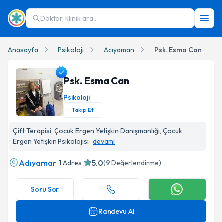
Doktor, klinik ara...
Anasayfa
Psikoloji
Adıyaman
Psk. Esma Can
Psk. Esma Can
Psikoloji
Takip Et
Psk. Esma Can Profil Fotoğrafı
Çift Terapisi, Çocuk Ergen Yetişkin Danışmanlığı, Çocuk
Ergen Yetişkin Psikolojisi
devamı
Adıyaman
5.0
1 Adres
(
9
Değerlendirme)
Soru Sor
Randevu Al