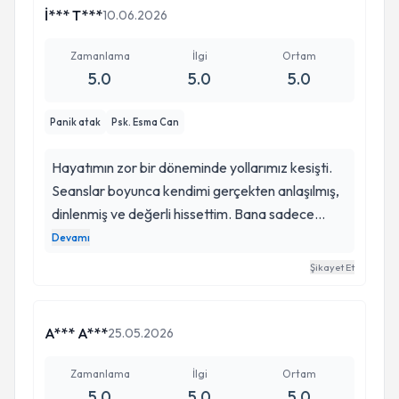
İ*** T***
10.06.2026
Zamanlama
İlgi
Ortam
5.0
5.0
5.0
Panik atak
Psk. Esma Can
Hayatımın zor bir döneminde yollarımız kesişti.
Seanslar boyunca kendimi gerçekten anlaşılmış,
dinlenmiş ve değerli hissettim. Bana sadece
sorunlarımla baş etmeyi değil, kendime karşı
Devamı
daha şefkatli olmayı da öğretti. Her görüşmeden
Şikayet Et
sonra biraz daha güçlenmiş ve umutlu ayrıldım.
Emekleri, sabrı ve desteği için minnettarım. İyi ki
tanımışım💖
A*** A***
25.05.2026
Zamanlama
İlgi
Ortam
5.0
5.0
5.0