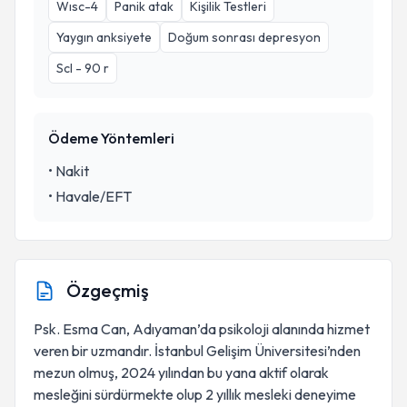
Wısc-4
Panik atak
Kişilik Testleri
Yaygın anksiyete
Doğum sonrası depresyon
Scl - 90 r
Ödeme Yöntemleri
•
Nakit
•
Havale/EFT
Özgeçmiş
Psk. Esma Can, Adıyaman’da psikoloji alanında hizmet
veren bir uzmandır. İstanbul Gelişim Üniversitesi’nden
mezun olmuş, 2024 yılından bu yana aktif olarak
mesleğini sürdürmekte olup 2 yıllık mesleki deneyime