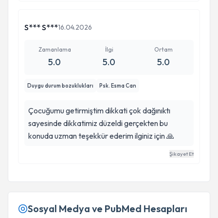
S*** S***
16.04.2026
Zamanlama
İlgi
Ortam
5.0
5.0
5.0
Duygu durum bozuklukları
Psk. Esma Can
Çocuğumu getirmiştim dikkati çok dağınıktı
sayesinde dikkatimiz düzeldi gerçekten bu
konuda uzman teşekkür ederim ilginiz için 🙏
Şikayet Et
Sosyal Medya ve PubMed Hesapları