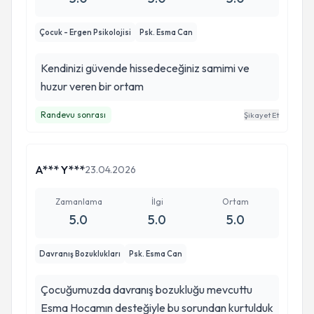
Çocuk - Ergen Psikolojisi
Psk. Esma Can
Kendinizi güvende hissedeceğiniz samimi ve
huzur veren bir ortam
Randevu sonrası
Şikayet Et
A*** Y***
23.04.2026
Zamanlama
İlgi
Ortam
5.0
5.0
5.0
Davranış Bozuklukları
Psk. Esma Can
Çocuğumuzda davranış bozukluğu mevcuttu
Esma Hocamın desteğiyle bu sorundan kurtulduk