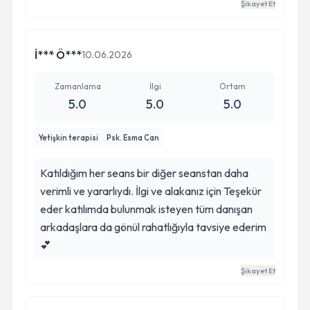
Şikayet Et
İ*** Ö***
10.06.2026
Zamanlama
İlgi
Ortam
5.0
5.0
5.0
Yetişkin terapisi
Psk. Esma Can
Katıldığım her seans bir diğer seanstan daha
verimli ve yararlıydı. İlgi ve alakanız için Teşekür
eder katılımda bulunmak isteyen tüm danışan
arkadaşlara da gönül rahatlığıyla tavsiye ederim
💕
Şikayet Et