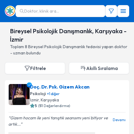
Doktor, klinik ara...
Bireysel Psikolojik Danışmanlık, Karşıyaka -
İzmir
Toplam
8
Bireysel Psikolojik Danışmanlık
tedavisi yapan doktor
- uzman bulundu
Filtrele
Akıllı Sıralama
Doç. Dr. Psk. Gizem Akcan
Psikoloji
+
1
diğer
İzmir
, Karşıyaka
5
(
51
Değerlendirme)
Gizem hocam ile yeni tanıştık seansımı yeni bitiyor ve
Devamı
artık...