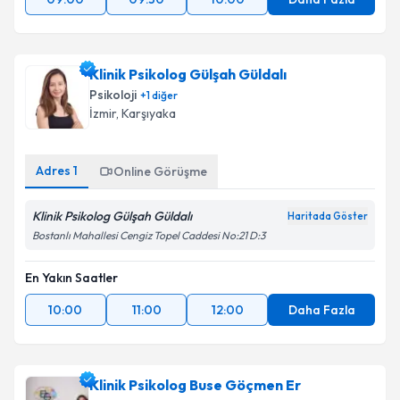
Klinik Psikolog Gülşah Güldalı
Psikoloji
+
1
diğer
İzmir
, Karşıyaka
Adres
1
Online Görüşme
Klinik Psikolog Gülşah Güldalı
Haritada Göster
Bostanlı Mahallesi Cengiz Topel Caddesi No:21 D:3
En Yakın Saatler
10:00
11:00
12:00
Daha Fazla
Klinik Psikolog Buse Göçmen Er