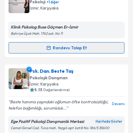
Psikoloji
+
1
diğer
İzmir
, Karşıyaka
Klinik Psikolog Buse Göçmen Er-İzmir
Bahriye Üçok Mah. 1762 sok. No 11
Randevu Talep Et
Randevu Takvimi Talebi
Klinik Psikolog Buse Göçmen Er
için randevu
Psk. Dan. Beste Taş
takvimi talebi oluşturun. Size bu uzmandan randevu
Psikolojik Danışman
almanız için bir takvim hazırlandığında e-posta ile
İzmir
, Karşıyaka
bilgilendireceğiz.
5
(
13
Değerlendirme)
E-posta Adresiniz
Beste hanıma yaşındaki oğlumun öfke kontrolsüzlüğü,
Devamı
telefon bağımlılığı, sorumluluk...
Ege Pozitif Psikoloji Danışmanlık Merkezi
Haritada Göster
Cemal Gürsel Cad. Tuna mah. Yazgılı apt. kat:8 No: 186/5 35600
Kişisel verilerimin işlenmesine ilişkin
Aydınlatma