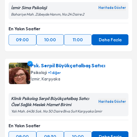
İzmir Sima Psikoloji
Haritada Göster
Bahariye Mah. Zübeyde Hanım, No:24 Daire:2
En Yakın Saatler
09:00
10:00
11:00
Daha Fazla
Psk. Serpil Büyükçatalbaş Satıcı
Psikoloji
+
1
diğer
İzmir
, Karşıyaka
Klinik Psikolog Serpil Büyükçatalbaş Satıcı
Haritada Göster
Özel Sağlık Meslek Hizmet Birimi
Yalı Mah. 6436 Sok. No 50 Daire Biva Suit Karşıyaka İzmir
En Yakın Saatler
09:00
09:30
10:00
Daha Fazla