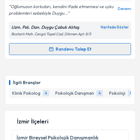
E-posta Adresiniz
Oğlumuzun korkuları, kendini ifade etmemesi ve uyku
Devamı
problemleri sebebiyle Duygu...
Uzm. Psk. Dan. Duygu Çabuk Aktaş
Haritada Göster
Bostanlı Mah. Cengiz Topel Cad. Dikmen Apt. 8/5
Kişisel verilerimin işlenmesine ilişkin
Aydınlatma
Metni
'ni okudum ve kişisel verilerimin belirtilen
kapsamda işlenmesini kabul ediyorum.
Randevu Talep Et
Randevu Takvimi Talebi
Takvim Talebini Gönder
Uzm. Psk. Dan. Duygu Çabuk Aktaş
için randevu
takvimi talebi oluşturun. Size bu uzmandan randevu
İlgili Branşlar
almanız için bir takvim hazırlandığında e-posta ile
bilgilendireceğiz.
Klinik Psikolog
Psikolojik Danışman
Psikoloji
4
4
4
E-posta Adresiniz
İzmir İlçeleri
Kişisel verilerimin işlenmesine ilişkin
Aydınlatma
İzmir
Bireysel Psikolojik Danışmanlık