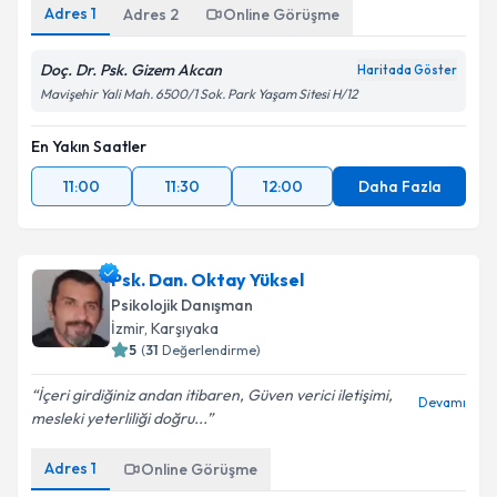
Adres
1
Adres
2
Online Görüşme
Doç. Dr. Psk. Gizem Akcan
Haritada Göster
Mavişehir Yali Mah. 6500/1 Sok. Park Yaşam Sitesi H/12
En Yakın Saatler
11:00
11:30
12:00
Daha Fazla
Psk. Dan. Oktay Yüksel
Psikolojik Danışman
İzmir
, Karşıyaka
5
(
31
Değerlendirme)
İçeri girdiğiniz andan itibaren, Güven verici iletişimi,
Devamı
mesleki yeterliliği doğru...
Adres
1
Online Görüşme