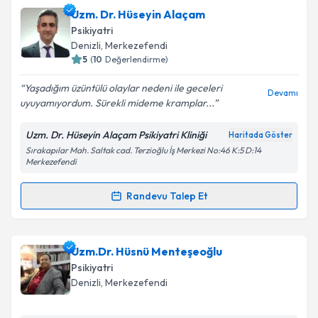
Takvim Talebini Gönder
Uzm. Dr. Aysel Ozaner
için randevu takvimi talebi
Uzm. Dr. Hüseyin Alaçam
oluşturun. Size bu uzmandan randevu almanız için bir
Psikiyatri
takvim hazırlandığında e-posta ile bilgilendireceğiz.
Denizli
,
Merkezefendi
5
(
10
Değerlendirme)
E-posta Adresiniz
Yaşadığım üzüntülü olaylar nedeni ile geceleri
Devamı
uyuyamıyordum. Sürekli mideme kramplar...
Uzm. Dr. Hüseyin Alaçam Psikiyatri Kliniği
Haritada Göster
Kişisel verilerimin işlenmesine ilişkin
Aydınlatma
Sırakapılar Mah. Saltak cad. Terzioğlu İş Merkezi No:46 K:5 D:14
Metni
'ni okudum ve kişisel verilerimin belirtilen
Merkezefendi
kapsamda işlenmesini kabul ediyorum.
Randevu Talep Et
Randevu Takvimi Talebi
Takvim Talebini Gönder
Uzm. Dr. Hüseyin Alaçam
için randevu takvimi talebi
Uzm.Dr. Hüsnü Menteşeoğlu
oluşturun. Size bu uzmandan randevu almanız için bir
Psikiyatri
takvim hazırlandığında e-posta ile bilgilendireceğiz.
Denizli
,
Merkezefendi
E-posta Adresiniz