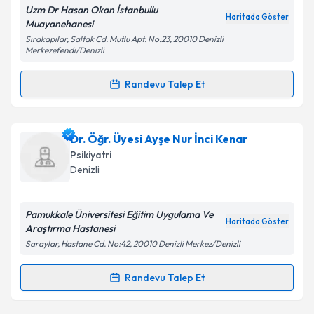
Uzm Dr Hasan Okan İstanbullu
Haritada Göster
Muayanehanesi
Sırakapılar, Saltak Cd. Mutlu Apt. No:23, 20010 Denizli
Merkezefendi/Denizli
Kişisel verilerimin işlenmesine ilişkin
Aydınlatma
Metni
'ni okudum ve kişisel verilerimin belirtilen
Randevu Talep Et
kapsamda işlenmesini kabul ediyorum.
Randevu Takvimi Talebi
Takvim Talebini Gönder
Uzm. Dr. Hasan Okan İstanbullu
için randevu
Dr. Öğr. Üyesi Ayşe Nur İnci Kenar
takvimi talebi oluşturun. Size bu uzmandan randevu
Psikiyatri
almanız için bir takvim hazırlandığında e-posta ile
Denizli
bilgilendireceğiz.
E-posta Adresiniz
Pamukkale Üniversitesi Eğitim Uygulama Ve
Haritada Göster
Araştırma Hastanesi
Saraylar, Hastane Cd. No:42, 20010 Denizli Merkez/Denizli
Kişisel verilerimin işlenmesine ilişkin
Aydınlatma
Randevu Talep Et
Randevu Takvimi Talebi
Metni
'ni okudum ve kişisel verilerimin belirtilen
kapsamda işlenmesini kabul ediyorum.