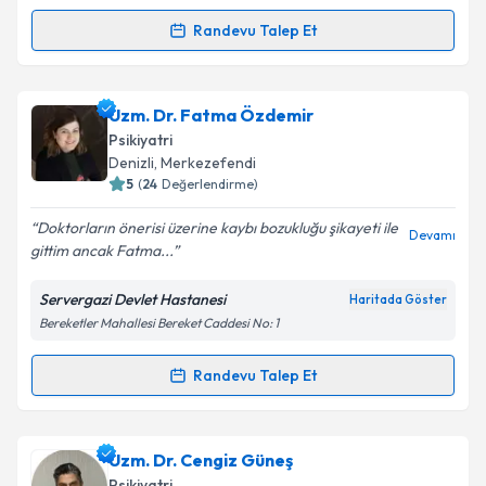
Randevu Talep Et
Randevu Takvimi Talebi
Prof. Dr. Hasan Herken
için randevu takvimi talebi
Uzm. Dr. Fatma Özdemir
oluşturun. Size bu uzmandan randevu almanız için bir
Psikiyatri
takvim hazırlandığında e-posta ile bilgilendireceğiz.
Denizli
,
Merkezefendi
5
(
24
Değerlendirme)
E-posta Adresiniz
Doktorların önerisi üzerine kaybı bozukluğu şikayeti ile
Devamı
gittim ancak Fatma...
Servergazi Devlet Hastanesi
Haritada Göster
Kişisel verilerimin işlenmesine ilişkin
Aydınlatma
Bereketler Mahallesi Bereket Caddesi No: 1
Metni
'ni okudum ve kişisel verilerimin belirtilen
kapsamda işlenmesini kabul ediyorum.
Randevu Talep Et
Randevu Takvimi Talebi
Takvim Talebini Gönder
Uzm. Dr. Fatma Özdemir
için randevu takvimi talebi
Uzm. Dr. Cengiz Güneş
oluşturun. Size bu uzmandan randevu almanız için bir
Psikiyatri