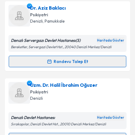
Dr. Öğr. Üyesi Ayşe Nur İnci Kenar
için randevu
Dr. Aziz Baklacı
takvimi talebi oluşturun. Size bu uzmandan randevu
Takvim Talebini Gönder
Psikiyatri
almanız için bir takvim hazırlandığında e-posta ile
Denizli
,
Pamukkale
bilgilendireceğiz.
E-posta Adresiniz
Denızlı Servergazı Devlet Hastanesı(S)
Haritada Göster
Bereketler, Servergazi Devlet Hst., 20040 Denizli Merkez/Denizli
Randevu Talep Et
Randevu Takvimi Talebi
Kişisel verilerimin işlenmesine ilişkin
Aydınlatma
Metni
'ni okudum ve kişisel verilerimin belirtilen
kapsamda işlenmesini kabul ediyorum.
Dr. Aziz Baklacı
için randevu takvimi talebi oluşturun.
Uzm. Dr. Halil İbrahim Oğuzer
Size bu uzmandan randevu almanız için bir takvim
Psikiyatri
hazırlandığında e-posta ile bilgilendireceğiz.
Takvim Talebini Gönder
Denizli
E-posta Adresiniz
Denızlı Devlet Hastanesı
Haritada Göster
Sırakapılar, Denizli Devlet Hst., 20010 Denizli Merkez/Denizli