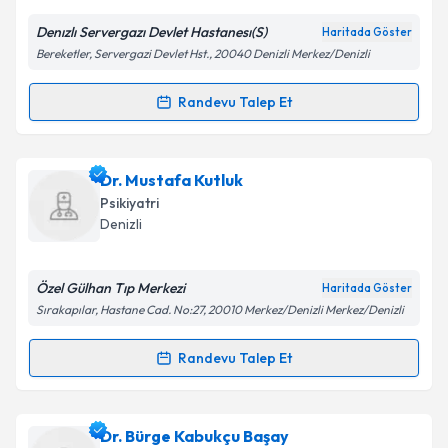
Denızlı Servergazı Devlet Hastanesı(S)
Haritada Göster
Kişisel verilerimin işlenmesine ilişkin
Aydınlatma
Bereketler, Servergazi Devlet Hst., 20040 Denizli Merkez/Denizli
Metni
'ni okudum ve kişisel verilerimin belirtilen
kapsamda işlenmesini kabul ediyorum.
Randevu Talep Et
Randevu Takvimi Talebi
Takvim Talebini Gönder
Dr. Erinç Sevinç
için randevu takvimi talebi oluşturun.
Dr. Mustafa Kutluk
Size bu uzmandan randevu almanız için bir takvim
Psikiyatri
hazırlandığında e-posta ile bilgilendireceğiz.
Denizli
E-posta Adresiniz
Özel Gülhan Tıp Merkezi
Haritada Göster
Sırakapılar, Hastane Cad. No:27, 20010 Merkez/Denizli Merkez/Denizli
Kişisel verilerimin işlenmesine ilişkin
Aydınlatma
Randevu Talep Et
Randevu Takvimi Talebi
Metni
'ni okudum ve kişisel verilerimin belirtilen
kapsamda işlenmesini kabul ediyorum.
Dr. Mustafa Kutluk
için randevu takvimi talebi
Dr. Bürge Kabukçu Başay