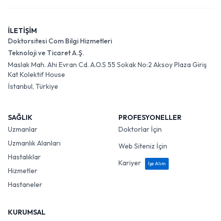
İLETİŞİM
Doktorsitesi Com Bilgi Hizmetleri
Teknoloji ve Ticaret A.Ş.
Maslak Mah. Ahi Evran Cd. A.O.S 55 Sokak No:2 Aksoy Plaza Giriş
Kat Kolektif House
İstanbul, Türkiye
SAĞLIK
PROFESYONELLER
Uzmanlar
Doktorlar İçin
Uzmanlık Alanları
Web Siteniz İçin
Hastalıklar
Kariyer
İşe Alım
Hizmetler
Hastaneler
KURUMSAL