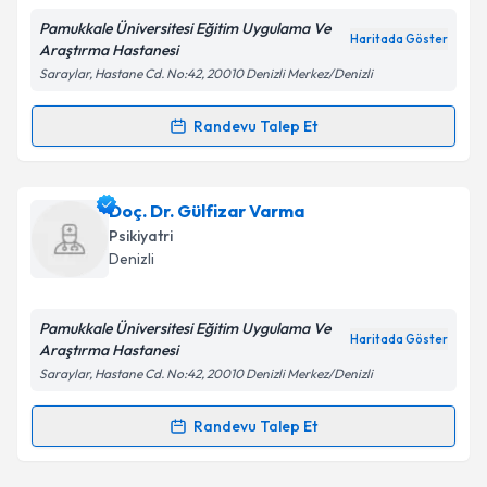
Pamukkale Üniversitesi Eğitim Uygulama Ve
Haritada Göster
Araştırma Hastanesi
Saraylar, Hastane Cd. No:42, 20010 Denizli Merkez/Denizli
Kişisel verilerimin işlenmesine ilişkin
Aydınlatma
Metni
'ni okudum ve kişisel verilerimin belirtilen
Randevu Talep Et
Randevu Takvimi Talebi
kapsamda işlenmesini kabul ediyorum.
Doç. Dr. Osman İsmail Özdel
için randevu takvimi
Doç. Dr. Gülfizar Varma
Takvim Talebini Gönder
talebi oluşturun. Size bu uzmandan randevu almanız
Psikiyatri
için bir takvim hazırlandığında e-posta ile
Denizli
bilgilendireceğiz.
E-posta Adresiniz
Pamukkale Üniversitesi Eğitim Uygulama Ve
Haritada Göster
Araştırma Hastanesi
Saraylar, Hastane Cd. No:42, 20010 Denizli Merkez/Denizli
Kişisel verilerimin işlenmesine ilişkin
Aydınlatma
Randevu Talep Et
Randevu Takvimi Talebi
Metni
'ni okudum ve kişisel verilerimin belirtilen
kapsamda işlenmesini kabul ediyorum.