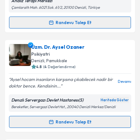
Analiz Terapi Merkezi
Çamlaraltı Mah. 6021 Sok. 61/2, 20100 Denizli, Türkiye
Kişisel verilerimin işlenmesine ilişkin
Aydınlatma
Randevu Talep Et
Randevu Takvimi Talebi
Metni
'ni okudum ve kişisel verilerimin belirtilen
kapsamda işlenmesini kabul ediyorum.
Prof. Dr. Nalan Kalkan Oğuzhanoğlu
için randevu
Uzm. Dr. Aysel Ozaner
takvimi talebi oluşturun. Size bu uzmandan randevu
Takvim Talebini Gönder
Psikiyatri
almanız için bir takvim hazırlandığında e-posta ile
Denizli
,
Pamukkale
bilgilendireceğiz.
4.8
(
4
Değerlendirme)
E-posta Adresiniz
Aysel hocam insanların karşısına çıkabilecek nadir bir
Devamı
doktor bence. Kendisinin...
Denızlı Servergazı Devlet Hastanesı(S)
Haritada Göster
Bereketler, Servergazi Devlet Hst., 20040 Denizli Merkez/Denizli
Kişisel verilerimin işlenmesine ilişkin
Aydınlatma
Metni
'ni okudum ve kişisel verilerimin belirtilen
kapsamda işlenmesini kabul ediyorum.
Randevu Talep Et
Randevu Takvimi Talebi