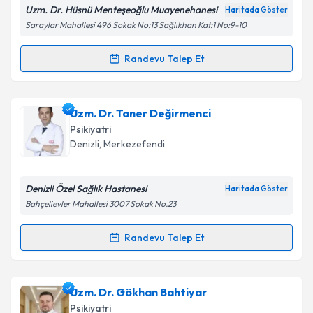
Uzm. Dr. Hüsnü Menteşeoğlu Muayenehanesi
Haritada Göster
Saraylar Mahallesi 496 Sokak No:13 Sağlıkhan Kat:1 No:9-10
Kişisel verilerimin işlenmesine ilişkin
Aydınlatma
Randevu Talep Et
Randevu Takvimi Talebi
Metni
'ni okudum ve kişisel verilerimin belirtilen
kapsamda işlenmesini kabul ediyorum.
Uzm.Dr. Hüsnü Menteşeoğlu
için randevu takvimi
Uzm. Dr. Taner Değirmenci
talebi oluşturun. Size bu uzmandan randevu almanız
Takvim Talebini Gönder
Psikiyatri
için bir takvim hazırlandığında e-posta ile
Denizli
,
Merkezefendi
bilgilendireceğiz.
E-posta Adresiniz
Denizli Özel Sağlık Hastanesi
Haritada Göster
Bahçelievler Mahallesi 3007 Sokak No.23
Randevu Talep Et
Randevu Takvimi Talebi
Kişisel verilerimin işlenmesine ilişkin
Aydınlatma
Metni
'ni okudum ve kişisel verilerimin belirtilen
kapsamda işlenmesini kabul ediyorum.
Uzm. Dr. Taner Değirmenci
için randevu takvimi
Uzm. Dr. Gökhan Bahtiyar
talebi oluşturun. Size bu uzmandan randevu almanız
Psikiyatri