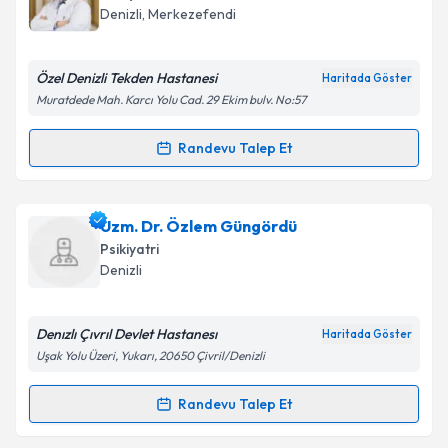
için bir takvim hazırlandığında e-posta ile
Takvim Talebini Gönder
Denizli
,
Merkezefendi
bilgilendireceğiz.
E-posta Adresiniz
Özel Denizli Tekden Hastanesi
Haritada Göster
Muratdede Mah. Karcı Yolu Cad. 29 Ekim bulv. No:57
Randevu Talep Et
Randevu Takvimi Talebi
Kişisel verilerimin işlenmesine ilişkin
Aydınlatma
Metni
'ni okudum ve kişisel verilerimin belirtilen
kapsamda işlenmesini kabul ediyorum.
Uzm. Dr. Gökhan Bahtiyar
için randevu takvimi
Uzm. Dr. Özlem Güngördü
talebi oluşturun. Size bu uzmandan randevu almanız
Psikiyatri
için bir takvim hazırlandığında e-posta ile
Takvim Talebini Gönder
Denizli
bilgilendireceğiz.
E-posta Adresiniz
Denızlı Çıvrıl Devlet Hastanesı
Haritada Göster
Uşak Yolu Üzeri, Yukarı, 20650 Çivril/Denizli
Randevu Talep Et
Randevu Takvimi Talebi
Kişisel verilerimin işlenmesine ilişkin
Aydınlatma
Metni
'ni okudum ve kişisel verilerimin belirtilen