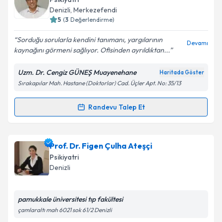
takvim hazırlandığında e-posta ile bilgilendireceğiz.
Denizli
,
Merkezefendi
5
(
3
Değerlendirme)
E-posta Adresiniz
Sorduğu sorularla kendini tanımanı, yargılarının
Devamı
kaynağını görmeni sağlıyor. Ofisinden ayrıldıktan...
Uzm. Dr. Cengiz GÜNEŞ Muayenehane
Haritada Göster
Kişisel verilerimin işlenmesine ilişkin
Aydınlatma
Sırakapılar Mah. Hastane (Doktorlar) Cad. Üçler Apt. No: 35/13
Metni
'ni okudum ve kişisel verilerimin belirtilen
kapsamda işlenmesini kabul ediyorum.
Randevu Talep Et
Randevu Takvimi Talebi
Takvim Talebini Gönder
Uzm. Dr. Cengiz Güneş
için randevu takvimi talebi
Prof. Dr. Figen Çulha Ateşçi
oluşturun. Size bu uzmandan randevu almanız için bir
Psikiyatri
takvim hazırlandığında e-posta ile bilgilendireceğiz.
Denizli
E-posta Adresiniz
pamukkale üniversitesi tıp fakültesi
çamlaraltı mah 6021 sok 61/2 Denizli