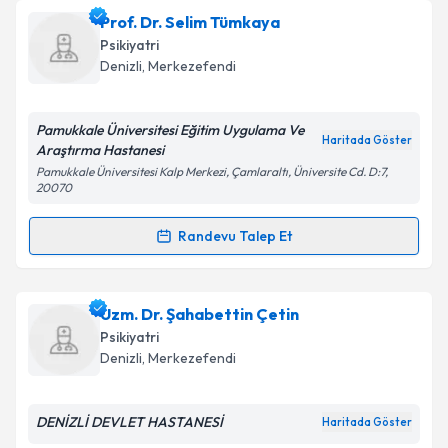
Doç. Dr. Gülfizar Varma
için randevu takvimi talebi
Prof. Dr. Selim Tümkaya
oluşturun. Size bu uzmandan randevu almanız için bir
Takvim Talebini Gönder
Psikiyatri
takvim hazırlandığında e-posta ile bilgilendireceğiz.
Denizli
,
Merkezefendi
E-posta Adresiniz
Pamukkale Üniversitesi Eğitim Uygulama Ve
Haritada Göster
Araştırma Hastanesi
Pamukkale Üniversitesi Kalp Merkezi, Çamlaraltı, Üniversite Cd. D:7,
20070
Kişisel verilerimin işlenmesine ilişkin
Aydınlatma
Metni
'ni okudum ve kişisel verilerimin belirtilen
Randevu Talep Et
kapsamda işlenmesini kabul ediyorum.
Randevu Takvimi Talebi
Takvim Talebini Gönder
Prof. Dr. Selim Tümkaya
için randevu takvimi talebi
Uzm. Dr. Şahabettin Çetin
oluşturun. Size bu uzmandan randevu almanız için bir
Psikiyatri
takvim hazırlandığında e-posta ile bilgilendireceğiz.
Denizli
,
Merkezefendi
E-posta Adresiniz
DENİZLİ DEVLET HASTANESİ
Haritada Göster