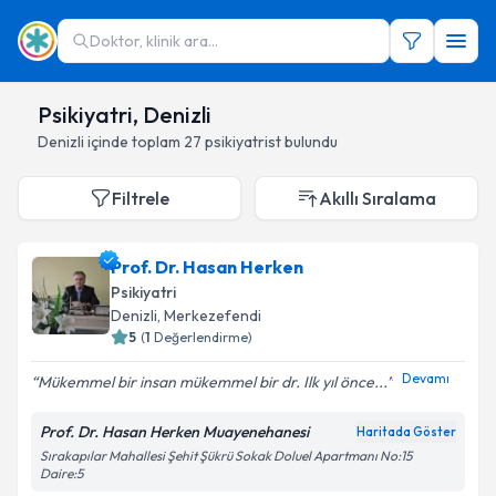
Doktor, klinik ara...
Psikiyatri, Denizli
Denizli
içinde toplam
27
psikiyatrist
bulundu
Filtrele
Akıllı Sıralama
Prof. Dr. Hasan Herken
Psikiyatri
Denizli
,
Merkezefendi
5
(
1
Değerlendirme)
Devamı
Mükemmel bir insan mükemmel bir dr. Ilk yıl önce...
Prof. Dr. Hasan Herken Muayenehanesi
Haritada Göster
Sırakapılar Mahallesi Şehit Şükrü Sokak Doluel Apartmanı No:15
Daire:5