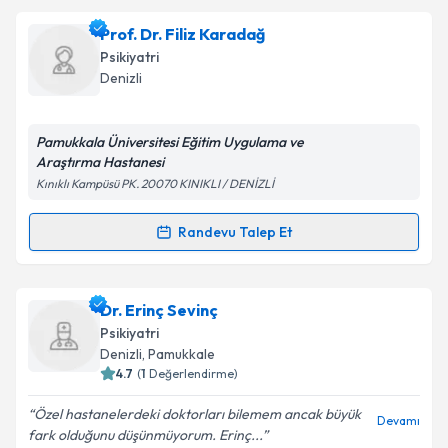
kapsamda işlenmesini kabul ediyorum.
Uzm. Dr. Özlem Güngördü
için randevu takvimi
Prof. Dr. Filiz Karadağ
talebi oluşturun. Size bu uzmandan randevu almanız
Psikiyatri
için bir takvim hazırlandığında e-posta ile
Takvim Talebini Gönder
Denizli
bilgilendireceğiz.
E-posta Adresiniz
Pamukkala Üniversitesi Eğitim Uygulama ve
Araştırma Hastanesi
Kınıklı Kampüsü PK. 20070 KINIKLI / DENİZLİ
Kişisel verilerimin işlenmesine ilişkin
Aydınlatma
Randevu Talep Et
Randevu Takvimi Talebi
Metni
'ni okudum ve kişisel verilerimin belirtilen
kapsamda işlenmesini kabul ediyorum.
Prof. Dr. Filiz Karadağ
için randevu takvimi talebi
Dr. Erinç Sevinç
oluşturun. Size bu uzmandan randevu almanız için bir
Takvim Talebini Gönder
Psikiyatri
takvim hazırlandığında e-posta ile bilgilendireceğiz.
Denizli
,
Pamukkale
4.7
(
1
Değerlendirme)
E-posta Adresiniz
Özel hastanelerdeki doktorları bilemem ancak büyük
Devamı
fark olduğunu düşünmüyorum. Erinç...