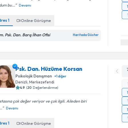
dum bu...
Devamı
dres
1
Online Görüşme
m. Psk. Dan. Barış İlhan Ofisi
Haritada Göster
Psk. Dan. Hüzüme Korsan
Psikolojik Danışman
+
1
diğer
Denizli
, Merkezefendi
4.9
(
20
Değerlendirme)
tasına çok değer veriyor ve çok ilgili. Aileden biri
..
Devamı
dres
1
Online Görüşme