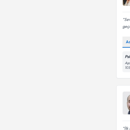
Sev
geç
A
Ps
Aşa
103
İlk