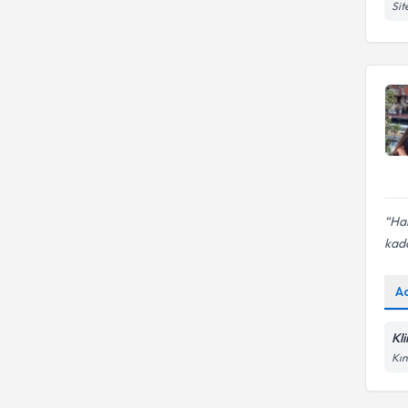
EGE ÜNİVERSİTESİ
Sit
Uzm. Dr.
EGE ÜNIVERSITESI
Uzm. Psk.
Uzm. Psk. Dan.
Uzman Aile Danışmanı
Han
kada
A
Kl
Kın