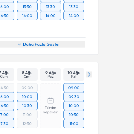
16:00
13:30
13:30
13:30
16:30
14:00
14:00
14:00
Daha Fazla Göster
7 Ağu
8 Ağu
9 Ağu
10 Ağu
Cum
Cmt
Paz
Pzt
14:30
09:00
09:00
16:00
10:00
09:30
16:30
10:30
10:00
Takvim
kapalıdır
17:00
11:00
10:30
17:30
12:30
11:00