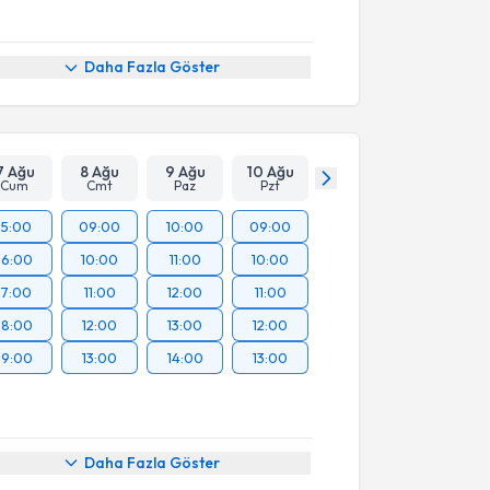
Daha Fazla Göster
7 Ağu
8 Ağu
9 Ağu
10 Ağu
Cum
Cmt
Paz
Pzt
15:00
09:00
10:00
09:00
16:00
10:00
11:00
10:00
17:00
11:00
12:00
11:00
18:00
12:00
13:00
12:00
19:00
13:00
14:00
13:00
Daha Fazla Göster