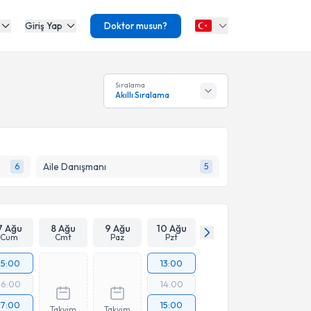
Giriş Yap
Doktor musun?
Sıralama
Akıllı Sıralama
Aile Danışmanı
6
5
7 Ağu
8 Ağu
9 Ağu
10 Ağu
Cum
Cmt
Paz
Pzt
15:00
13:00
16:00
14:00
17:00
15:00
Takvim
Takvim