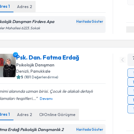
dres
1
Adres
2
ikolojik Danışman Firdevs Apa
Haritada Göster
eler Mahallesi 6223. Sokak
Psk. Dan. Fatma Erdağ
Psikolojik Danışman
Denizli
, Pamukkale
5
(
101
Değerlendirme)
imi alanında uzman birisi. Çocuk ile alakalı detaylı
lamaları tespitleri...
Devamı
dres
1
Adres
2
Online Görüşme
tma Erdağ Psikolojik Danışmanlık 2
Haritada Göster