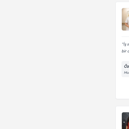
İş 
bir
Öz
Mur