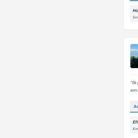
Ma
Sır
İlk
son.
A
Efr
Kın