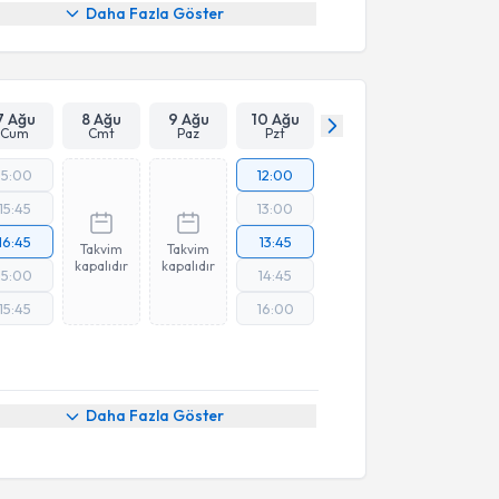
Daha Fazla Göster
7 Ağu
8 Ağu
9 Ağu
10 Ağu
Cum
Cmt
Paz
Pzt
15:00
12:00
15:45
13:00
16:45
13:45
Takvim
Takvim
kapalıdır
kapalıdır
15:00
14:45
15:45
16:00
Daha Fazla Göster