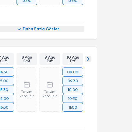
13:00
13:00
Daha Fazla Göster
7 Ağu
8 Ağu
9 Ağu
10 Ağu
Cum
Cmt
Paz
Pzt
14:30
09:00
15:00
09:30
15:30
10:00
Takvim
Takvim
kapalıdır
kapalıdır
16:00
10:30
16:30
11:00