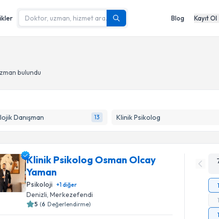
ikler
Blog
Kayıt Ol
uzman bulundu
lojik Danışman
Klinik Psikolog
13
Klinik Psikolog Osman Olcay
Yaman
Psikoloji
+
1
diğer
Denizli
, Merkezefendi
5
(
6
Değerlendirme)