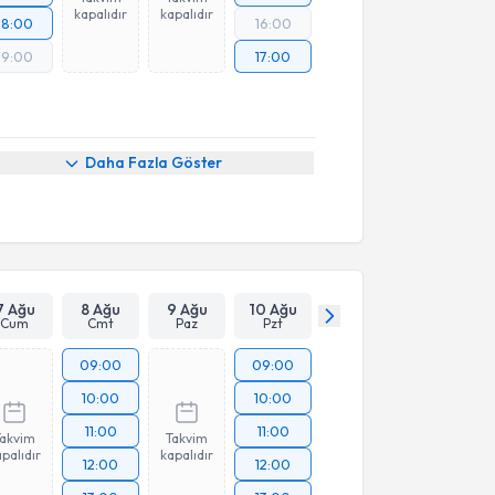
kapalıdır
kapalıdır
18:00
16:00
19:00
17:00
Daha Fazla Göster
7 Ağu
8 Ağu
9 Ağu
10 Ağu
Cum
Cmt
Paz
Pzt
09:00
09:00
10:00
10:00
11:00
11:00
Takvim
Takvim
palıdır
kapalıdır
12:00
12:00