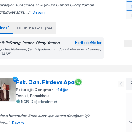
presyon sürecimde iyi ki yolum Osman Olcay Yaman
mla kesişmiş....
Devamı
dres
1
Online Görüşme
inik Psikolog Osman Olcay Yaman
Haritada Göster
çukbey Mahallesi, Şehit Piyade Komando Er Mehmet Avcı Caddesi,
 34J23
Psk. Dan. Firdevs Apa
Psikolojik Danışman
+
1
diğer
Denizli
, Pamukkale
5
(
39
Değerlendirme)
devs hanımdan önce kızım için sonra da oğlum için
ka
ek...
Devamı