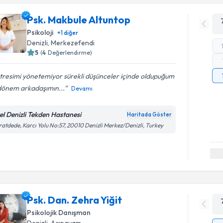
Psk. Makbule Altuntop
Psikoloji
+
1
diğer
Denizli
, Merkezefendi
5
(
4
Değerlendirme)
stresimi yönetemiyor sürekli düşünceler içinde oldupuğum
 dönem arkadaşımın...
Devamı
el Denizli Tekden Hastanesi
Haritada Göster
atdede, Karcı Yolu No:57, 20010 Denizli Merkez/Denizli, Turkey
Psk. Dan. Zehra Yiğit
Psikolojik Danışman
Denizli
, Acıpayam