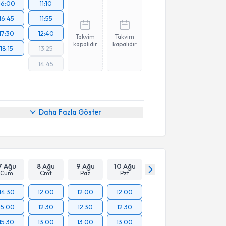
16:00
11:10
16:45
11:55
17:30
12:40
Takvim
Takvim
kapalıdır
kapalıdır
18:15
13:25
14:45
Daha Fazla Göster
7 Ağu
8 Ağu
9 Ağu
10 Ağu
Cum
Cmt
Paz
Pzt
14:30
12:00
12:00
12:00
15:00
12:30
12:30
12:30
15:30
13:00
13:00
13:00