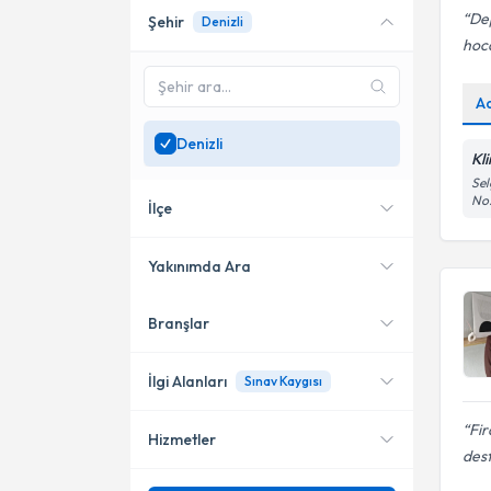
De
Şehir
Denizli
Online danışmanlık sunan
hoca
uzmanları göster
Sadece
Denizli
bölgesinde
A
uzman ara
Denizli
Kl
Sel
No:
İlçe
Yakınımda Ara
Branşlar
Konumuma yakın uzmanları
Pamukkale
göster
Merkezefendi
İlgi Alanları
Sınav Kaygısı
Acıpayam
Fir
Hizmetler
Psikoloji
dest
Çivril