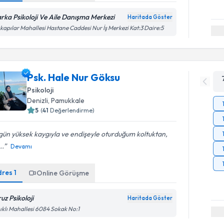
rka Psikoloji Ve Aile Danışma Merkezi
Haritada Göster
ıkapılar Mahallesi Hastane Caddesi Nur İş Merkezi Kat:3 Daire:5
Psk. Hale Nur Göksu
Psikoloji
Denizli
, Pamukkale
5
(
41
Değerlendirme)
 gün yüksek kaygıyla ve endişeyle oturduğum koltuktan,
..
Devamı
dres
1
Online Görüşme
uz Psikoloji
Haritada Göster
ıklı Mahallesi 6084 Sokak No:1