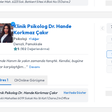
eler Mah. 6223 Sok. Batıkent Sitesi A Blok No:13 Daire:2
Klinik Psikolog Dr. Hande
Korkmaz Çakır
Psikoloji
+
1
diğer
Denizli
, Pamukkale
5
(
102
Değerlendirme)
de Hanım ile yakın zamanda tanıştık. Kendisi, bugüne
r karşılaştığım...
Devamı
dres
1
Online Görüşme
inik Psikolog Dr. Hande Korkmaz Çakır
Haritada Göster
ıklı Mahallesi 6019 Sokak No:16 Kat:1 Daire:2 InOffice