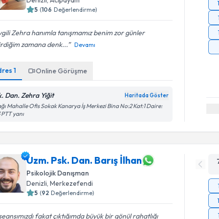
5
(
106
Değerlendirme)
gili Zehra hanımla tanışmamız benim zor günler
irdiğim zamana denk...
Devamı
dres
1
Online Görüşme
k. Dan. Zehra Yiğit
Haritada Göster
ğı Mahalle Ofis Sokak Kanarya İş Merkezi Bina No:2 Kat:1 Daire:
 PTT yanı
Uzm. Psk. Dan. Barış İlhan
Psikolojik Danışman
Denizli
, Merkezefendi
5
(
92
Değerlendirme)
 seansımızdı fakat çıktığımda büyük bir gönül rahatlığı