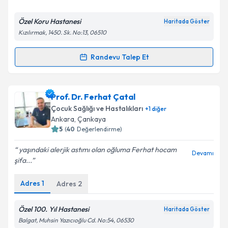
E-posta Adresiniz
Özel Koru Hastanesi
Haritada Göster
Kızılırmak, 1450. Sk. No:13, 06510
Kişisel verilerimin işlenmesine ilişkin
Aydınlatma
Randevu Talep Et
Randevu Takvimi Talebi
Metni
'ni okudum ve kişisel verilerimin belirtilen
kapsamda işlenmesini kabul ediyorum.
Uzm. Dr. Elnara Gasimova
için randevu takvimi
Prof. Dr. Ferhat Çatal
talebi oluşturun. Size bu uzmandan randevu almanız
Takvim Talebini Gönder
Çocuk Sağlığı ve Hastalıkları
+
1
diğer
için bir takvim hazırlandığında e-posta ile
Ankara
, Çankaya
bilgilendireceğiz.
5
(
40
Değerlendirme)
E-posta Adresiniz
yaşındaki alerjik astımı olan oğluma Ferhat hocam
Devamı
şifa...
Adres
1
Adres
2
Kişisel verilerimin işlenmesine ilişkin
Aydınlatma
Metni
'ni okudum ve kişisel verilerimin belirtilen
Özel 100. Yıl Hastanesi
Haritada Göster
kapsamda işlenmesini kabul ediyorum.
Balgat, Muhsin Yazıcıoğlu Cd. No:54, 06530