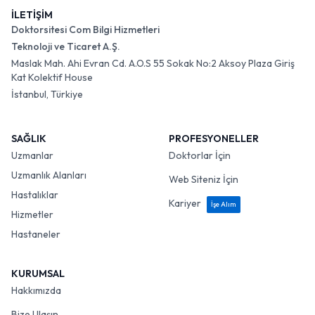
İLETİŞİM
Doktorsitesi Com Bilgi Hizmetleri
Teknoloji ve Ticaret A.Ş.
Maslak Mah. Ahi Evran Cd. A.O.S 55 Sokak No:2 Aksoy Plaza Giriş
Kat Kolektif House
İstanbul, Türkiye
SAĞLIK
PROFESYONELLER
Uzmanlar
Doktorlar İçin
Uzmanlık Alanları
Web Siteniz İçin
Hastalıklar
Kariyer
İşe Alım
Hizmetler
Hastaneler
KURUMSAL
Hakkımızda
Bize Ulaşın