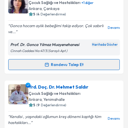
oluşturun. Size bu uzmandan randevu almanız için bir
Çocuk Sağlığı ve Hastalıkları
+
1
diğer
takvim hazırlandığında e-posta ile bilgilendireceğiz.
Ankara
, Çankaya
5
(
4
Değerlendirme)
E-posta Adresiniz
Gonca hocam aylık bebeğimi takip ediyor. Çok sabırlı
Devamı
ve...
Prof. Dr. Gonca Yılmaz Muayenehanesi
Haritada Göster
Kişisel verilerimin işlenmesine ilişkin
Aydınlatma
Cinnah Caddesi No:47/3 (Saraylı Apt.)
Metni
'ni okudum ve kişisel verilerimin belirtilen
kapsamda işlenmesini kabul ediyorum.
Randevu Talep Et
Randevu Takvimi Talebi
Takvim Talebini Gönder
Prof. Dr. Gonca YILMAZ
için randevu takvimi talebi
Yrd. Doç. Dr. Mehmet Saldır
oluşturun. Size bu uzmandan randevu almanız için bir
Çocuk Sağlığı ve Hastalıkları
takvim hazırlandığında e-posta ile bilgilendireceğiz.
Ankara
, Yenimahalle
5
(
9
Değerlendirme)
E-posta Adresiniz
Kendisi , yaşındaki oğlumun kreş dönemi kaptığı tüm
Devamı
hastalıkları...