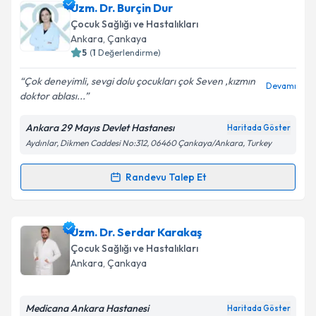
Uzm. Dr. Hakan Bektaş
için randevu takvimi talebi
Uzm. Dr. Burçin Dur
Takvim Talebini Gönder
oluşturun. Size bu uzmandan randevu almanız için bir
Çocuk Sağlığı ve Hastalıkları
takvim hazırlandığında e-posta ile bilgilendireceğiz.
Ankara
, Çankaya
5
(
1
Değerlendirme)
E-posta Adresiniz
Çok deneyimli, sevgi dolu çocukları çok Seven ,kızmın
Devamı
doktor ablası...
Ankara 29 Mayıs Devlet Hastanesı
Haritada Göster
Kişisel verilerimin işlenmesine ilişkin
Aydınlatma
Aydınlar, Dikmen Caddesi No:312, 06460 Çankaya/Ankara, Turkey
Metni
'ni okudum ve kişisel verilerimin belirtilen
kapsamda işlenmesini kabul ediyorum.
Randevu Talep Et
Randevu Takvimi Talebi
Takvim Talebini Gönder
Uzm. Dr. Burçin Dur
için randevu takvimi talebi
Uzm. Dr. Serdar Karakaş
oluşturun. Size bu uzmandan randevu almanız için bir
Çocuk Sağlığı ve Hastalıkları
takvim hazırlandığında e-posta ile bilgilendireceğiz.
Ankara
, Çankaya
E-posta Adresiniz
Medicana Ankara Hastanesi
Haritada Göster