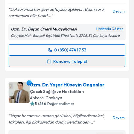
Doktorumuz her şeyi detaylıca açıklıyor. Bizim soru
Devamı
sormamıza bile fırsat...
Uzm. Dr. Dilşah Önerli Muayehanesi
Haritada Göster
Çayyolu Mah. Bahçeli Yeşil Vadi Sitesi No:16 2705. Sk Çankaya Ankara
0 (850) 474 17 53
Randevu Takvimi Talebi
Randevu Talep Et
Uzm. Dr. Dilşah Önerli
için randevu takvimi talebi
oluşturun. Size bu uzmandan randevu almanız için bir
Uzm. Dr. Yaşar Hüseyin Onganlar
takvim hazırlandığında e-posta ile bilgilendireceğiz.
Çocuk Sağlığı ve Hastalıkları
E-posta Adresiniz
Ankara
, Çankaya
5
(
266
Değerlendirme)
Yaşar hocamızın uzman görüşleri, bilgilendirmeleri,
Devamı
takipleri, ilgi alakasından dolayı kendisinden...
Kişisel verilerimin işlenmesine ilişkin
Aydınlatma
Metni
'ni okudum ve kişisel verilerimin belirtilen