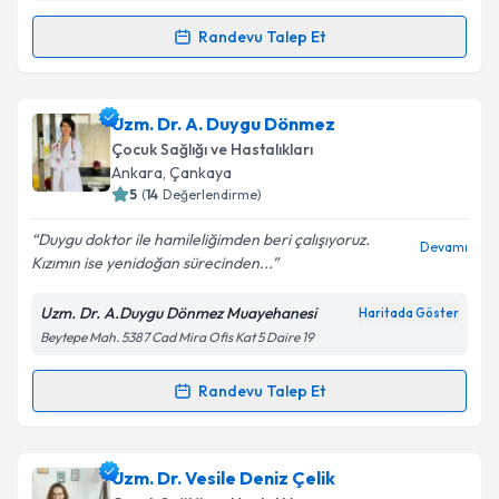
Randevu Talep Et
Takvim Talebini Gönder
Randevu Takvimi Talebi
Prof. Dr. Ferhat Çatal
için randevu takvimi talebi
Uzm. Dr. A. Duygu Dönmez
oluşturun. Size bu uzmandan randevu almanız için bir
Çocuk Sağlığı ve Hastalıkları
takvim hazırlandığında e-posta ile bilgilendireceğiz.
Ankara
, Çankaya
5
(
14
Değerlendirme)
E-posta Adresiniz
Duygu doktor ile hamileliğimden beri çalışıyoruz.
Devamı
Kızımın ise yenidoğan sürecinden...
Uzm. Dr. A.Duygu Dönmez Muayehanesi
Haritada Göster
Kişisel verilerimin işlenmesine ilişkin
Aydınlatma
Beytepe Mah. 5387 Cad Mira Ofis Kat 5 Daire 19
Metni
'ni okudum ve kişisel verilerimin belirtilen
kapsamda işlenmesini kabul ediyorum.
Randevu Talep Et
Randevu Takvimi Talebi
Takvim Talebini Gönder
Uzm. Dr. A. Duygu Dönmez
için randevu takvimi
Uzm. Dr. Vesile Deniz Çelik
talebi oluşturun. Size bu uzmandan randevu almanız