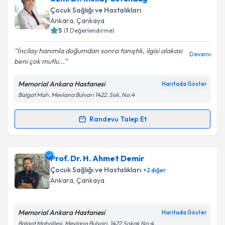
talebi oluşturun. Size bu uzmandan randevu almanız
Takvim Talebini Gönder
Çocuk Sağlığı ve Hastalıkları
için bir takvim hazırlandığında e-posta ile
Ankara
, Çankaya
bilgilendireceğiz.
5
(
1
Değerlendirme)
E-posta Adresiniz
İncilay hanımla doğumdan sonra tanıştık, ilgisi alakası
Devamı
beni çok mutlu...
Memorial Ankara Hastanesi
Haritada Göster
Balgat Mah. Mevlana Bulvarı 1422. Sok. No:4
Kişisel verilerimin işlenmesine ilişkin
Aydınlatma
Metni
'ni okudum ve kişisel verilerimin belirtilen
kapsamda işlenmesini kabul ediyorum.
Randevu Talep Et
Randevu Takvimi Talebi
Takvim Talebini Gönder
Uzm. Dr. İncilay Üstündağ
için randevu takvimi
Prof. Dr. H. Ahmet Demir
talebi oluşturun. Size bu uzmandan randevu almanız
Çocuk Sağlığı ve Hastalıkları
+
2
diğer
için bir takvim hazırlandığında e-posta ile
Ankara
, Çankaya
bilgilendireceğiz.
E-posta Adresiniz
Memorial Ankara Hastanesi
Haritada Göster
Balgat Mahallesi, Mevlana Bulvarı, 1422.Sokak No:4,