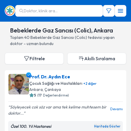
Doktor, klinik ara...
Bebeklerde Gaz Sancısı (Colic), Ankara
Toplam
40
Bebeklerde Gaz Sancısı (Colic)
tedavisi yapan
doktor - uzman bulundu
Filtrele
Akıllı Sıralama
Prof. Dr. Aydın Ece
Çocuk Sağlığı ve Hastalıkları
+
2
diğer
Ankara
, Çankaya
5
(
17
Değerlendirme)
Söyleyecek cok söz var ama tek kelime muhtesem bir
Devamı
doktor...
Özel 100. Yıl Hastanesi
Haritada Göster