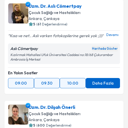
Uzm. Dr. Aslı Cömertpay
Çocuk Sağlığı ve Hastalıkları
Ankara
, Çankaya
5
(
61
Değerlendirme)
Devamı
Kısa ve net.. Aslı varken fotokopilerine gerek yok ;)))
Aslı Cömertpay
Haritada Göster
Kızılırmak Mahallesi Ufuk Üniversitesi Caddesi no:18/68 Çukurambar
Ambrosia İş Merkezi
En Yakın Saatler
09:00
09:30
10:00
Daha Fazla
Uzm. Dr. Dilşah Önerli
Çocuk Sağlığı ve Hastalıkları
Ankara
, Çankaya
5
(
600
Değerlendirme)