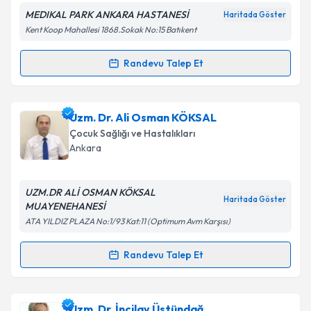
MEDIKAL PARK ANKARA HASTANESİ
Haritada Göster
Kent Koop Mahallesi 1868.Sokak No:15 Batıkent
Kişisel verilerimin işlenmesine ilişkin
Aydınlatma
Metni
'ni okudum ve kişisel verilerimin belirtilen
kapsamda işlenmesini kabul ediyorum.
Randevu Talep Et
Randevu Takvimi Talebi
Takvim Talebini Gönder
Uzm. Dr. Dilek KAVLAK AKAR
için randevu takvimi
Uzm. Dr. Ali Osman KÖKSAL
talebi oluşturun. Size bu uzmandan randevu almanız
Çocuk Sağlığı ve Hastalıkları
için bir takvim hazırlandığında e-posta ile
Ankara
bilgilendireceğiz.
E-posta Adresiniz
UZM.DR ALİ OSMAN KÖKSAL
Haritada Göster
MUAYENEHANESİ
ATA YILDIZ PLAZA No:1/93 Kat:11 (Optimum Avm Karşısı)
Kişisel verilerimin işlenmesine ilişkin
Aydınlatma
Randevu Talep Et
Randevu Takvimi Talebi
Metni
'ni okudum ve kişisel verilerimin belirtilen
kapsamda işlenmesini kabul ediyorum.
Uzm. Dr. Ali Osman KÖKSAL
için randevu takvimi
Uzm. Dr. İncilay Üstündağ