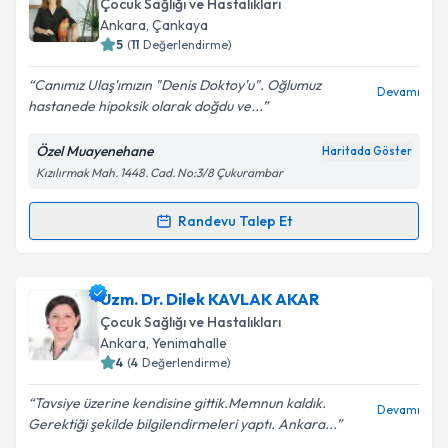
Çocuk Sağlığı ve Hastalıkları
için bir takvim hazırlandığında e-posta ile
Ankara
, Çankaya
bilgilendireceğiz.
5
(
11
Değerlendirme)
E-posta Adresiniz
Canımız Ulaş'ımızın "Denis Doktoy'u". Oğlumuz
Devamı
hastanede hipoksik olarak doğdu ve...
Özel Muayenehane
Haritada Göster
Kızılırmak Mah. 1448. Cad. No:3/8 Çukurambar
Kişisel verilerimin işlenmesine ilişkin
Aydınlatma
Metni
'ni okudum ve kişisel verilerimin belirtilen
kapsamda işlenmesini kabul ediyorum.
Randevu Talep Et
Randevu Takvimi Talebi
Takvim Talebini Gönder
Uzm. Dr. Vesile Deniz Çelik
için randevu takvimi
Uzm. Dr. Dilek KAVLAK AKAR
talebi oluşturun. Size bu uzmandan randevu almanız
Çocuk Sağlığı ve Hastalıkları
için bir takvim hazırlandığında e-posta ile
Ankara
, Yenimahalle
bilgilendireceğiz.
4
(
4
Değerlendirme)
E-posta Adresiniz
Tavsiye üzerine kendisine gittik.Memnun kaldık.
Devamı
Gerektiği şekilde bilgilendirmeleri yaptı. Ankara...