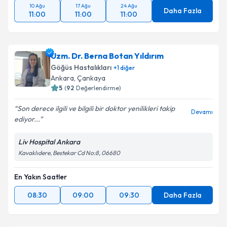
10 Ağu
17 Ağu
24 Ağu
Daha Fazla
11:00
11:00
11:00
Uzm. Dr. Berna Botan Yıldırım
Göğüs Hastalıkları
+
1
diğer
Ankara
, Çankaya
5
(
92
Değerlendirme)
Son derece ilgili ve bilgili bir doktor yenilikleri takip
Devamı
ediyor...
Liv Hospital Ankara
Kavaklıdere, Bestekar Cd No:8, 06680
En Yakın Saatler
08:30
09:00
09:30
Daha Fazla