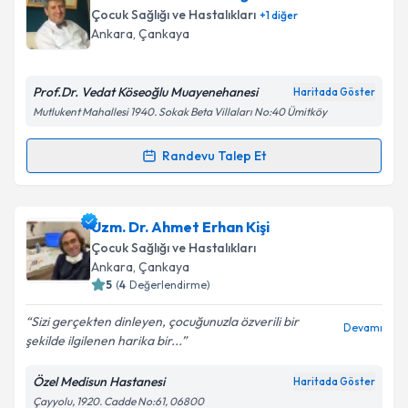
oluşturun. Size bu uzmandan randevu almanız için bir
Çocuk Sağlığı ve Hastalıkları
+
1
diğer
takvim hazırlandığında e-posta ile bilgilendireceğiz.
Ankara
, Çankaya
E-posta Adresiniz
Prof.Dr. Vedat Köseoğlu Muayenehanesi
Haritada Göster
Mutlukent Mahallesi 1940. Sokak Beta Villaları No:40 Ümitköy
Kişisel verilerimin işlenmesine ilişkin
Aydınlatma
Randevu Talep Et
Randevu Takvimi Talebi
Metni
'ni okudum ve kişisel verilerimin belirtilen
kapsamda işlenmesini kabul ediyorum.
Prof. Dr. Vedat Köseoğlu
için randevu takvimi talebi
Uzm. Dr. Ahmet Erhan Kişi
oluşturun. Size bu uzmandan randevu almanız için bir
Takvim Talebini Gönder
Çocuk Sağlığı ve Hastalıkları
takvim hazırlandığında e-posta ile bilgilendireceğiz.
Ankara
, Çankaya
5
(
4
Değerlendirme)
E-posta Adresiniz
Sizi gerçekten dinleyen, çocuğunuzla özverili bir
Devamı
şekilde ilgilenen harika bir...
Özel Medisun Hastanesi
Haritada Göster
Kişisel verilerimin işlenmesine ilişkin
Aydınlatma
Çayyolu, 1920. Cadde No:61, 06800
Metni
'ni okudum ve kişisel verilerimin belirtilen