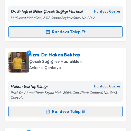
E-posta Adresiniz
Dr. Ertuğrul Güler Çocuk Sağlıgı Merkezi
Haritada Göster
Mutlukent Mahallesi, 2012 Cadde Beykoy Sitesi No:2/49
Randevu Talep Et
Randevu Takvimi Talebi
Kişisel verilerimin işlenmesine ilişkin
Aydınlatma
Metni
'ni okudum ve kişisel verilerimin belirtilen
kapsamda işlenmesini kabul ediyorum.
Dr. Ertuğrul Güler
için randevu takvimi talebi
Uzm. Dr. Hakan Bektaş
oluşturun. Size bu uzmandan randevu almanız için bir
Çocuk Sağlığı ve Hastalıkları
takvim hazırlandığında e-posta ile bilgilendireceğiz.
Takvim Talebini Gönder
Ankara
, Çankaya
E-posta Adresiniz
Hakan Bektaş Kliniği
Haritada Göster
Prof. Dr. Ahmet Taner Kışlalı Mah. 2864. Cad. (Park Caddesi) No: 34/3
Çayyolu
Kişisel verilerimin işlenmesine ilişkin
Aydınlatma
Randevu Talep Et
Metni
'ni okudum ve kişisel verilerimin belirtilen
Randevu Takvimi Talebi
kapsamda işlenmesini kabul ediyorum.