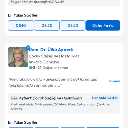
Balgat, Muhsin Yazıcıoğlu Cd. No:54
En Yakın Saatler
08:10
08:30
08:50
Daha Fazla
Uzm. Dr. Ülkü Ayberk
Çocuk Sağlığı ve Hastalıkları
Ankara
, Çankaya
5
(
24
Değerlendirme)
Merhabalar. Oğlum günlüktü sevgili doktorumuzla
Devamı
tanıştığımızda yaşında şehir...
Ülkü Ayberk Çocuk Sağlığı ve Hastalıkları
Haritada Göster
Kızılırmak Mah. 1441 cadde 8/58 Meva Plaza Çukurambar Çankaya
Ankara
En Yakın Saatler