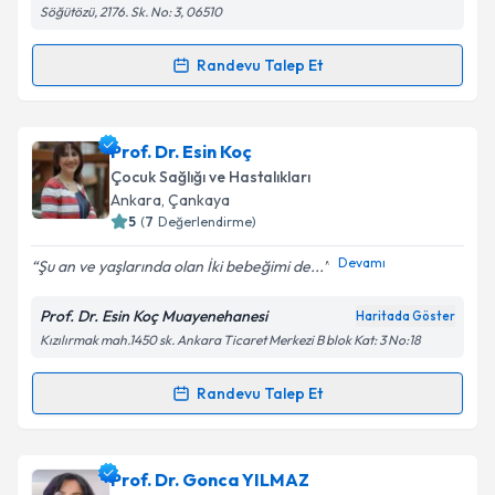
Söğütözü, 2176. Sk. No: 3, 06510
Kişisel verilerimin işlenmesine ilişkin
Aydınlatma
Randevu Talep Et
Randevu Takvimi Talebi
Metni
'ni okudum ve kişisel verilerimin belirtilen
kapsamda işlenmesini kabul ediyorum.
Uzm. Dr. Serdar Karakaş
için randevu takvimi talebi
Prof. Dr. Esin Koç
oluşturun. Size bu uzmandan randevu almanız için bir
Takvim Talebini Gönder
Çocuk Sağlığı ve Hastalıkları
takvim hazırlandığında e-posta ile bilgilendireceğiz.
Ankara
, Çankaya
5
(
7
Değerlendirme)
E-posta Adresiniz
Devamı
Şu an ve yaşlarında olan İki bebeğimi de...
Prof. Dr. Esin Koç Muayenehanesi
Haritada Göster
Kızılırmak mah.1450 sk. Ankara Ticaret Merkezi B blok Kat: 3 No:18
Kişisel verilerimin işlenmesine ilişkin
Aydınlatma
Metni
'ni okudum ve kişisel verilerimin belirtilen
kapsamda işlenmesini kabul ediyorum.
Randevu Talep Et
Randevu Takvimi Talebi
Takvim Talebini Gönder
Prof. Dr. Esin Koç
için randevu takvimi talebi
Prof. Dr. Gonca YILMAZ