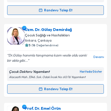
kapsamda işlenmesini kabul ediyorum.
Randevu Talep Et
Randevu Takvimi Talebi
Takvim Talebini Gönder
Uzm. Dr. Ahmet Erhan Kişi
için randevu takvimi
Uzm. Dr. Gülay Demirdağ
talebi oluşturun. Size bu uzmandan randevu almanız
Çocuk Sağlığı ve Hastalıkları
için bir takvim hazırlandığında e-posta ile
Ankara
, Çankaya
bilgilendireceğiz.
5
(
16
Değerlendirme)
E-posta Adresiniz
Dr.Gülay hanımla tanışmama kızım vesile oldu sanki
Devamı
bir abla gibi...
Çocuk Doktoru Yaşamkent
Haritada Göster
Alacaatlı Mah. 3346. Sok. Odak İncek No: 60/16 Yaşamkent
Kişisel verilerimin işlenmesine ilişkin
Aydınlatma
Metni
'ni okudum ve kişisel verilerimin belirtilen
kapsamda işlenmesini kabul ediyorum.
Randevu Talep Et
Randevu Takvimi Talebi
Takvim Talebini Gönder
Uzm. Dr. Gülay Demirdağ
için randevu takvimi talebi
Prof. Dr. Emel Örün