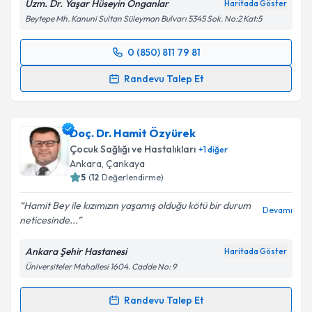
Uzm. Dr. Yaşar Hüseyin Onganlar
Haritada Göster
kapsamda işlenmesini kabul ediyorum.
Beytepe Mh. Kanuni Sultan Süleyman Bulvarı 5345 Sok. No:2 Kat:5
Takvim Talebini Gönder
0 (850) 811 79 81
Randevu Takvimi Talebi
Randevu Talep Et
Uzm. Dr. Yaşar Hüseyin Onganlar
için randevu
takvimi talebi oluşturun. Size bu uzmandan randevu
Doç. Dr. Hamit Özyürek
almanız için bir takvim hazırlandığında e-posta ile
bilgilendireceğiz.
Çocuk Sağlığı ve Hastalıkları
+
1
diğer
Ankara
, Çankaya
E-posta Adresiniz
5
(
12
Değerlendirme)
Hamit Bey ile kızımızın yaşamış olduğu kötü bir durum
Devamı
neticesinde...
Kişisel verilerimin işlenmesine ilişkin
Aydınlatma
Ankara Şehir Hastanesi
Haritada Göster
Metni
'ni okudum ve kişisel verilerimin belirtilen
Üniversiteler Mahallesi 1604. Cadde No: 9
kapsamda işlenmesini kabul ediyorum.
Randevu Talep Et
Randevu Takvimi Talebi