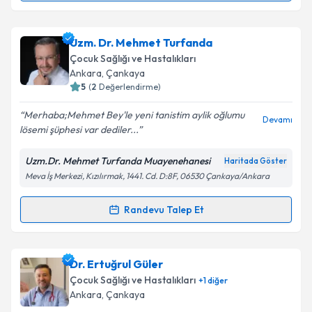
Takvim Talebini Gönder
Doç. Dr. Hamit Özyürek
için randevu takvimi talebi
Uzm. Dr. Mehmet Turfanda
oluşturun. Size bu uzmandan randevu almanız için bir
Çocuk Sağlığı ve Hastalıkları
takvim hazırlandığında e-posta ile bilgilendireceğiz.
Ankara
, Çankaya
5
(
2
Değerlendirme)
E-posta Adresiniz
Merhaba;Mehmet Bey'le yeni tanistim aylik oğlumu
Devamı
lösemi şüphesi var dediler...
Uzm.Dr. Mehmet Turfanda Muayenehanesi
Haritada Göster
Kişisel verilerimin işlenmesine ilişkin
Aydınlatma
Meva İş Merkezi, Kızılırmak, 1441. Cd. D:8F, 06530 Çankaya/Ankara
Metni
'ni okudum ve kişisel verilerimin belirtilen
kapsamda işlenmesini kabul ediyorum.
Randevu Talep Et
Randevu Takvimi Talebi
Takvim Talebini Gönder
Uzm. Dr. Mehmet Turfanda
için randevu takvimi
Dr. Ertuğrul Güler
talebi oluşturun. Size bu uzmandan randevu almanız
Çocuk Sağlığı ve Hastalıkları
+
1
diğer
için bir takvim hazırlandığında e-posta ile
Ankara
, Çankaya
bilgilendireceğiz.