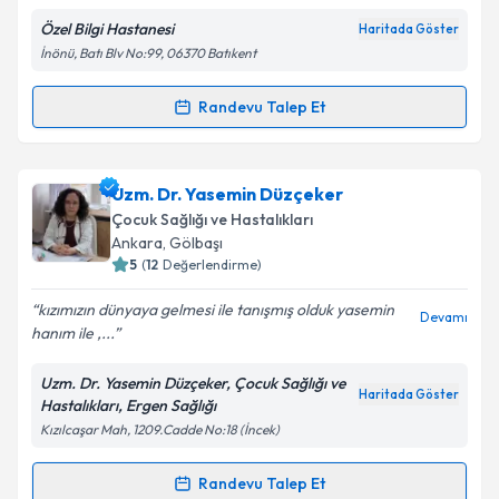
Özel Bilgi Hastanesi
Haritada Göster
Kişisel verilerimin işlenmesine ilişkin
Aydınlatma
İnönü, Batı Blv No:99, 06370 Batıkent
Metni
'ni okudum ve kişisel verilerimin belirtilen
kapsamda işlenmesini kabul ediyorum.
Randevu Talep Et
Randevu Takvimi Talebi
Takvim Talebini Gönder
Yrd. Doç. Dr. Mehmet Saldır
için randevu takvimi
Uzm. Dr. Yasemin Düzçeker
talebi oluşturun. Size bu uzmandan randevu almanız
Çocuk Sağlığı ve Hastalıkları
için bir takvim hazırlandığında e-posta ile
Ankara
, Gölbaşı
bilgilendireceğiz.
5
(
12
Değerlendirme)
E-posta Adresiniz
kızımızın dünyaya gelmesi ile tanışmış olduk yasemin
Devamı
hanım ile ,...
Uzm. Dr. Yasemin Düzçeker, Çocuk Sağlığı ve
Haritada Göster
Hastalıkları, Ergen Sağlığı
Kişisel verilerimin işlenmesine ilişkin
Aydınlatma
Kızılcaşar Mah, 1209.Cadde No:18 (İncek)
Metni
'ni okudum ve kişisel verilerimin belirtilen
kapsamda işlenmesini kabul ediyorum.
Randevu Talep Et
Randevu Takvimi Talebi