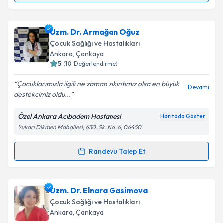
Takvim Talebini Gönder
Uzm. Dr. Yasemin Düzçeker
için randevu takvimi
Uzm. Dr. Armağan Oğuz
talebi oluşturun. Size bu uzmandan randevu almanız
Çocuk Sağlığı ve Hastalıkları
için bir takvim hazırlandığında e-posta ile
Ankara
, Çankaya
bilgilendireceğiz.
5
(
10
Değerlendirme)
E-posta Adresiniz
Çocuklarımızla ilgili ne zaman sıkıntımız olsa en büyük
Devamı
destekcimiz oldu...
Özel Ankara Acıbadem Hastanesi
Haritada Göster
Yukarı Dikmen Mahallesi, 630. Sk. No: 6, 06450
Kişisel verilerimin işlenmesine ilişkin
Aydınlatma
Metni
'ni okudum ve kişisel verilerimin belirtilen
kapsamda işlenmesini kabul ediyorum.
Randevu Talep Et
Randevu Takvimi Talebi
Takvim Talebini Gönder
Uzm. Dr. Armağan Oğuz
için randevu takvimi talebi
Uzm. Dr. Elnara Gasimova
oluşturun. Size bu uzmandan randevu almanız için bir
Çocuk Sağlığı ve Hastalıkları
takvim hazırlandığında e-posta ile bilgilendireceğiz.
Ankara
, Çankaya