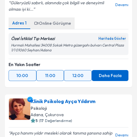
Güleryüzlü sabırlı, alanında çok bilgili ve deneyimli
Devamı
olması iyi ki...
Kişisel verilerimin işlenmesine ilişkin
Aydınlatma
Adres
1
Online Görüşme
Metni
'ni okudum ve kişisel verilerimin belirtilen
kapsamda işlenmesini kabul ediyorum.
Özel İstiklal Tıp Merkezi
Haritada Göster
Hurmalı Mahallesi 34008 Sokak Metro güzergahı bulvarı Central Plaza
1/1 01060 Seyhan/Adana
Takvim Talebini Gönder
En Yakın Saatler
10:00
11:00
12:00
Daha Fazla
Klinik Psikolog Ayça Yıldırım
Psikoloji
Adana
, Çukurova
5
(
17
Değerlendirme)
Ayça hanımı yıldır mesleki olarak tanıma şansına sahip
Devamı