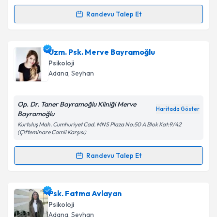
Metni
'ni okudum ve kişisel verilerimin belirtilen
kapsamda işlenmesini kabul ediyorum.
Randevu Talep Et
Randevu Takvimi Talebi
Takvim Talebini Gönder
Psk. Dan. Sultan Sevimli
için randevu takvimi talebi
Uzm. Psk. Merve Bayramoğlu
oluşturun. Size bu uzmandan randevu almanız için bir
Psikoloji
takvim hazırlandığında e-posta ile bilgilendireceğiz.
Adana
, Seyhan
E-posta Adresiniz
Op. Dr. Taner Bayramoğlu Kliniği Merve
Haritada Göster
Bayramoğlu
Kurtuluş Mah. Cumhuriyet Cad. MNS Plaza No:50 A Blok Kat:9/42
(Çifteminare Camii Karşısı)
Kişisel verilerimin işlenmesine ilişkin
Aydınlatma
Metni
'ni okudum ve kişisel verilerimin belirtilen
Randevu Talep Et
kapsamda işlenmesini kabul ediyorum.
Randevu Takvimi Talebi
Takvim Talebini Gönder
Uzm. Psk. Merve Bayramoğlu
için randevu takvimi
Psk. Fatma Avlayan
talebi oluşturun. Size bu uzmandan randevu almanız
Psikoloji
için bir takvim hazırlandığında e-posta ile
Adana
, Seyhan