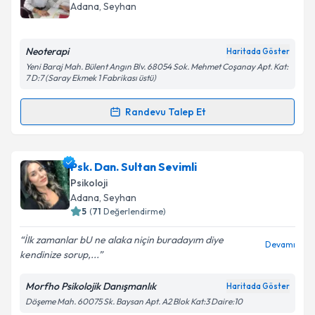
hazırlandığında e-posta ile bilgilendireceğiz.
Adana
, Seyhan
E-posta Adresiniz
Neoterapi
Haritada Göster
Yeni Baraj Mah. Bülent Angın Blv. 68054 Sok. Mehmet Coşanay Apt. Kat:
7 D:7 (Saray Ekmek 1 Fabrikası üstü)
Kişisel verilerimin işlenmesine ilişkin
Aydınlatma
Randevu Talep Et
Metni
'ni okudum ve kişisel verilerimin belirtilen
Randevu Takvimi Talebi
kapsamda işlenmesini kabul ediyorum.
Uzm. Psk. Yasemin Kutlu Varan
için randevu takvimi
Psk. Dan. Sultan Sevimli
Takvim Talebini Gönder
talebi oluşturun. Size bu uzmandan randevu almanız
Psikoloji
için bir takvim hazırlandığında e-posta ile
Adana
, Seyhan
bilgilendireceğiz.
5
(
71
Değerlendirme)
E-posta Adresiniz
İlk zamanlar bU ne alaka niçin buradayım diye
Devamı
kendinize sorup,...
Morfho Psikolojik Danışmanlık
Haritada Göster
Döşeme Mah. 60075 Sk. Baysan Apt. A2 Blok Kat:3 Daire:10
Kişisel verilerimin işlenmesine ilişkin
Aydınlatma