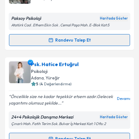
bilgilendireceğiz.
E-posta Adresiniz
Paksoy Psikoloji
Haritada Göster
Atatürk Cad . Ethem Ekin Sok . Cemal Paşa Mah. E-Blok Kat:5
Randevu Talep Et
Randevu Takvimi Talebi
Kişisel verilerimin işlenmesine ilişkin
Aydınlatma
Metni
'ni okudum ve kişisel verilerimin belirtilen
kapsamda işlenmesini kabul ediyorum.
Psk. Fatma Avlayan
için randevu takvimi talebi
Psk. Hatice Ertuğrul
oluşturun. Size bu uzmandan randevu almanız için bir
Psikoloji
takvim hazırlandığında e-posta ile bilgilendireceğiz.
Takvim Talebini Gönder
Adana
, Yüreğir
5
(
4
Değerlendirme)
E-posta Adresiniz
Öncelikle size ne kadar teşekkür etsem azdır.Gelecek
Devamı
yaşantımı olumsuz şekilde...
24+4 Psikolojik Danışma Merkezi
Haritada Göster
Kişisel verilerimin işlenmesine ilişkin
Aydınlatma
Çınarlı Mah. Fatih Terim Sok. Bulvar İş Merkezi Kat: 1 Ofis: 2
Metni
'ni okudum ve kişisel verilerimin belirtilen
kapsamda işlenmesini kabul ediyorum.
Randevu Talep Et