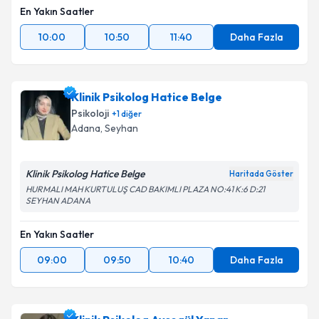
En Yakın Saatler
10:00
10:50
11:40
Daha Fazla
Klinik Psikolog Hatice Belge
Psikoloji
+
1
diğer
Adana
, Seyhan
Klinik Psikolog Hatice Belge
Haritada Göster
HURMALI MAH KURTULUŞ CAD BAKIMLI PLAZA NO:41 K:6 D:21
SEYHAN ADANA
En Yakın Saatler
09:00
09:50
10:40
Daha Fazla