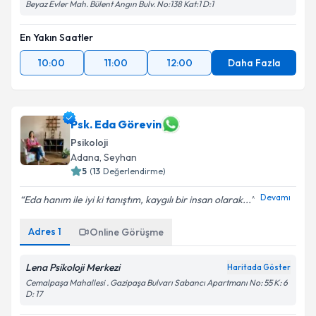
Beyaz Evler Mah. Bülent Angın Bulv. No:138 Kat:1 D:1
En Yakın Saatler
10:00
11:00
12:00
Daha Fazla
Psk. Eda Görevin
Psikoloji
Adana
, Seyhan
5
(
13
Değerlendirme)
Devamı
Eda hanım ile iyi ki tanıştım, kaygılı bir insan olarak...
Adres
1
Online Görüşme
Lena Psikoloji Merkezi
Haritada Göster
Cemalpaşa Mahallesi . Gazipaşa Bulvarı Sabancı Apartmanı No: 55 K: 6
D: 17