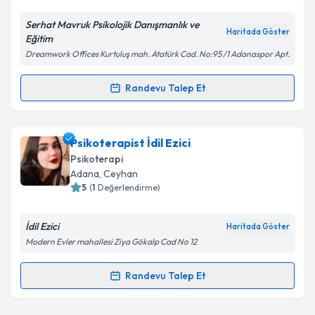
Serhat Mavruk Psikolojik Danışmanlık ve
Kişisel verilerimin işlenmesine ilişkin
Aydınlatma
Haritada Göster
Eğitim
Metni
'ni okudum ve kişisel verilerimin belirtilen
Dreamwork Offices Kurtuluş mah. Atatürk Cad. No:95 /1 Adanaspor Apt.
kapsamda işlenmesini kabul ediyorum.
Randevu Talep Et
Randevu Takvimi Talebi
Takvim Talebini Gönder
Psk. Dan. Serhat Mavruk
için randevu takvimi talebi
Psikoterapist İdil Ezici
oluşturun. Size bu uzmandan randevu almanız için bir
Psikoterapi
takvim hazırlandığında e-posta ile bilgilendireceğiz.
Adana
, Ceyhan
5
(
1
Değerlendirme)
E-posta Adresiniz
İdil Ezici
Haritada Göster
Modern Evler mahallesi Ziya Gökalp Cad No 12
Kişisel verilerimin işlenmesine ilişkin
Aydınlatma
Randevu Talep Et
Randevu Takvimi Talebi
Metni
'ni okudum ve kişisel verilerimin belirtilen
kapsamda işlenmesini kabul ediyorum.