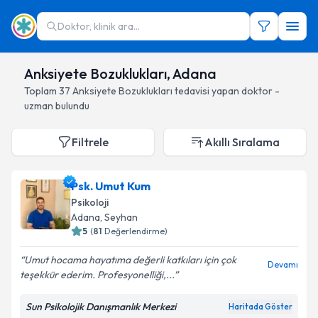
Doktor, klinik ara...
Anksiyete Bozuklukları, Adana
Toplam
37
Anksiyete Bozuklukları
tedavisi yapan doktor -
uzman bulundu
Filtrele
Akıllı Sıralama
Psk. Umut Kum
Psikoloji
Adana
, Seyhan
5
(
81
Değerlendirme)
Umut hocama hayatıma değerli katkıları için çok
Devamı
teşekkür ederim. Profesyonelliği,...
Sun Psikolojik Danışmanlık Merkezi
Haritada Göster