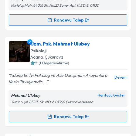
Metni
'ni okudum ve kişisel verilerimin belirtilen
Kurtuluş Mah. 64016 Sk. No:27 Soner Apt. K:3 D:8, 01130
kapsamda işlenmesini kabul ediyorum.
Randevu Talep Et
Randevu Takvimi Talebi
Takvim Talebini Gönder
Uzm. Psk. Dan. İlkay Yıldız
için randevu takvimi
Uzm. Psk. Mehmet Ulubey
talebi oluşturun. Size bu uzmandan randevu almanız
Psikoloji
için bir takvim hazırlandığında e-posta ile
Adana
, Çukurova
bilgilendireceğiz.
5
(
1
Değerlendirme)
E-posta Adresiniz
Adana En İyi Psikolog ve Aile Danışmanı Arayanlara
Devamı
Kesin Tavsiyemdir....
Mehmet Ulubey
Haritada Göster
Yüzüncüyıl, 85213. Sk. NO:2, 01360 Çukurova/Adana
Kişisel verilerimin işlenmesine ilişkin
Aydınlatma
Metni
'ni okudum ve kişisel verilerimin belirtilen
kapsamda işlenmesini kabul ediyorum.
Randevu Talep Et
Randevu Takvimi Talebi
Takvim Talebini Gönder