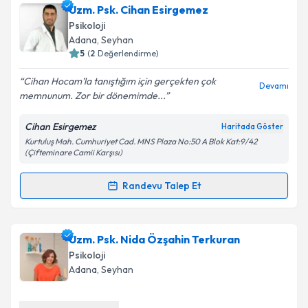
Uzm. Psk. Mehmet Ulubey
için randevu takvimi
Uzm. Psk. Cihan Esirgemez
talebi oluşturun. Size bu uzmandan randevu almanız
Psikoloji
için bir takvim hazırlandığında e-posta ile
Adana
, Seyhan
bilgilendireceğiz.
5
(
2
Değerlendirme)
E-posta Adresiniz
Cihan Hocam’la tanıştığım için gerçekten çok
Devamı
memnunum. Zor bir dönemimde...
Cihan Esirgemez
Haritada Göster
Kurtuluş Mah. Cumhuriyet Cad. MNS Plaza No:50 A Blok Kat:9/42
Kişisel verilerimin işlenmesine ilişkin
Aydınlatma
(Çifteminare Camii Karşısı)
Metni
'ni okudum ve kişisel verilerimin belirtilen
kapsamda işlenmesini kabul ediyorum.
Randevu Talep Et
Randevu Takvimi Talebi
Takvim Talebini Gönder
Uzm. Psk. Cihan Esirgemez
için randevu takvimi
Uzm. Psk. Nida Özşahin Terkuran
talebi oluşturun. Size bu uzmandan randevu almanız
Psikoloji
için bir takvim hazırlandığında e-posta ile
Adana
, Seyhan
bilgilendireceğiz.
E-posta Adresiniz