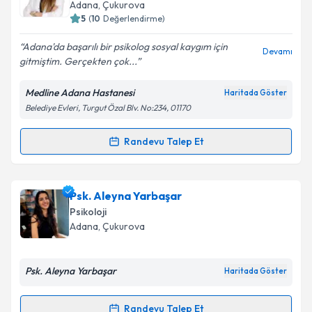
almanız için bir takvim hazırlandığında e-posta ile
Adana
, Çukurova
bilgilendireceğiz.
5
(
10
Değerlendirme)
E-posta Adresiniz
Adana'da başarılı bir psikolog sosyal kaygım için
Devamı
gitmiştim. Gerçekten çok...
Medline Adana Hastanesi
Haritada Göster
Belediye Evleri, Turgut Özal Blv. No:234, 01170
Kişisel verilerimin işlenmesine ilişkin
Aydınlatma
Metni
'ni okudum ve kişisel verilerimin belirtilen
kapsamda işlenmesini kabul ediyorum.
Randevu Talep Et
Randevu Takvimi Talebi
Takvim Talebini Gönder
Klinik Psikolog Fulda Koyun
için randevu takvimi
Psk. Aleyna Yarbaşar
talebi oluşturun. Size bu uzmandan randevu almanız
Psikoloji
için bir takvim hazırlandığında e-posta ile
Adana
, Çukurova
bilgilendireceğiz.
E-posta Adresiniz
Psk. Aleyna Yarbaşar
Haritada Göster
Randevu Talep Et