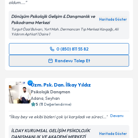
oldum....
Dönüşüm Psikolojik Gelişim & Danışmanlık ve
Haritada Göster
Psikodrama Merkezi
Turgut Özal Bulvarı, Yurt Mah. Dermancan Tıp Merkezi Kavşağı, Ali
Yıldırım Apt kat 1 Daire 1
0 (850) 811 55 82
Randevu Takvimi Talebi
Randevu Talep Et
Klinik Psikolog Ayça Yıldırım
için randevu takvimi
talebi oluşturun. Size bu uzmandan randevu almanız
Uzm. Psk. Dan. İlkay Yıldız
için bir takvim hazırlandığında e-posta ile
bilgilendireceğiz.
Psikolojik Danışman
Adana
, Seyhan
E-posta Adresiniz
5
(
11
Değerlendirme)
Devamı
İlkay bey ve ekibi bizleri çok iyi karşıladı ve süreci...
İLDAY KURUMSAL GELİŞİM PSİKOLOJİK
Kişisel verilerimin işlenmesine ilişkin
Aydınlatma
Haritada Göster
DANIŞMANLIK VE AKADEMİ MERKEZİ