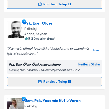
Kişisel verilerimin işlenmesine ilişkin
Aydınlatma
Randevu Talep Et
Randevu Takvimi Talebi
Metni
'ni okudum ve kişisel verilerimin belirtilen
kapsamda işlenmesini kabul ediyorum.
Psk. Dan. Tuğba Şendir
için randevu takvimi talebi
Psk. Eser Ölçer
oluşturun. Size bu uzmandan randevu almanız için bir
Takvim Talebini Gönder
Psikoloji
takvim hazırlandığında e-posta ile bilgilendireceğiz.
Adana
, Seyhan
5
(
1
Değerlendirme)
E-posta Adresiniz
Kızım için gitmekteyiz dikkat /odaklanma problemimiz
Devamı
için .ci seansimiza...
Psk. Eser Ölçer Özel Muayenehane
Haritada Göster
Kişisel verilerimin işlenmesine ilişkin
Aydınlatma
Kurtuluş Mah. Karaisalı Cad. Ahmet Şanlı Apt. Kat: 2 D: 2
Metni
'ni okudum ve kişisel verilerimin belirtilen
kapsamda işlenmesini kabul ediyorum.
Randevu Talep Et
Randevu Takvimi Talebi
Takvim Talebini Gönder
Psk. Eser Ölçer
için randevu takvimi talebi oluşturun.
Uzm. Psk. Yasemin Kutlu Varan
Size bu uzmandan randevu almanız için bir takvim
Psikoloji