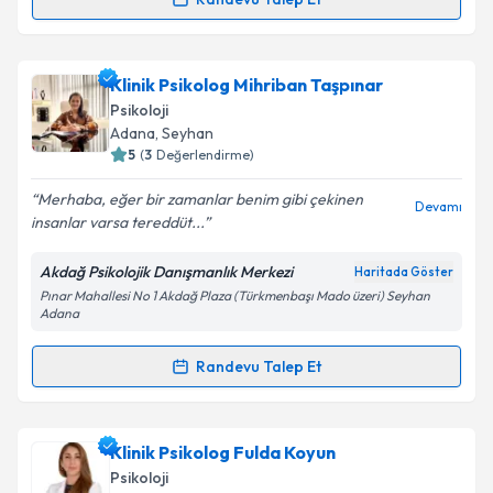
Randevu Takvimi Talebi
Takvim Talebini Gönder
Psk. Hatice Ertuğrul
için randevu takvimi talebi
Klinik Psikolog Mihriban Taşpınar
oluşturun. Size bu uzmandan randevu almanız için bir
Psikoloji
takvim hazırlandığında e-posta ile bilgilendireceğiz.
Adana
, Seyhan
5
(
3
Değerlendirme)
E-posta Adresiniz
Merhaba, eğer bir zamanlar benim gibi çekinen
Devamı
insanlar varsa tereddüt...
Akdağ Psikolojik Danışmanlık Merkezi
Haritada Göster
Kişisel verilerimin işlenmesine ilişkin
Aydınlatma
Pınar Mahallesi No 1 Akdağ Plaza (Türkmenbaşı Mado üzeri) Seyhan
Metni
'ni okudum ve kişisel verilerimin belirtilen
Adana
kapsamda işlenmesini kabul ediyorum.
Randevu Talep Et
Randevu Takvimi Talebi
Takvim Talebini Gönder
Klinik Psikolog Mihriban Taşpınar
için randevu
Klinik Psikolog Fulda Koyun
takvimi talebi oluşturun. Size bu uzmandan randevu
Psikoloji