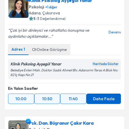
Klinik Psikolog Ayşegül Yanar
Psikoloji
+
1
diğer
Adana
, Çukurova
5
(
1
Değerlendirme)
Çok iyi bir dinleyici ve rahatlatıcı konuşma ve
Devamı
aydınlatıcı açıklamalar...
Adres
1
Online Görüşme
Klinik Psikolog Ayşegül Yanar
Haritada Göster
Belediye Evleri Mah. Doktor Sadık Ahmet Blv. Adanorm Teras A Blok No:
82 İç Kapı No 21
En Yakın Saatler
10:00
10:50
11:40
Daha Fazla
Psk. Dan. Büşranur Çakır Kara