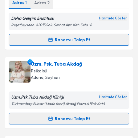
Adres
1
Adres
2
Deha Gelişim Enstitüsü
Haritada Göster
Reşatbey Mah. 62015 Sok. Serhat Apt. Kat : 3 No : 8
Kişisel verilerimin işlenmesine ilişkin
Aydınlatma
Metni
'ni okudum ve kişisel verilerimin belirtilen
Randevu Talep Et
Randevu Takvimi Talebi
kapsamda işlenmesini kabul ediyorum.
Takvim Talebini Gönder
Uzm. Psk. Nida Özşahin Terkuran
için randevu
Uzm. Psk. Tuba Akdağ
takvimi talebi oluşturun. Size bu uzmandan randevu
Psikoloji
almanız için bir takvim hazırlandığında e-posta ile
Adana
, Seyhan
bilgilendireceğiz.
E-posta Adresiniz
Uzm.Psk.Tuba Akdağ Kliniği
Haritada Göster
Türkmenbaşı Bulvarı(Mado üzeri) Akdağ Plaza A Blok Kat:1
Randevu Talep Et
Randevu Takvimi Talebi
Kişisel verilerimin işlenmesine ilişkin
Aydınlatma
Metni
'ni okudum ve kişisel verilerimin belirtilen
kapsamda işlenmesini kabul ediyorum.