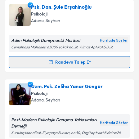
Psikoterapist İdil Ezici
için randevu takvimi talebi
Psk. Dan. Şule Erşahinoğlu
Takvim Talebini Gönder
oluşturun. Size bu uzmandan randevu almanız için bir
Psikoloji
takvim hazırlandığında e-posta ile bilgilendireceğiz.
Adana
, Seyhan
E-posta Adresiniz
Adım Psikolojik Danışmanlık Merkezi
Haritada Göster
Cemalpaşa Mahallesi 63009 sokak no:26 Yılmaz Apt Kat:5 D:16
Kişisel verilerimin işlenmesine ilişkin
Aydınlatma
Randevu Talep Et
Randevu Takvimi Talebi
Metni
'ni okudum ve kişisel verilerimin belirtilen
kapsamda işlenmesini kabul ediyorum.
Psk. Dan. Şule Erşahinoğlu
için randevu takvimi
Uzm. Psk. Zeliha Yanar Güngör
talebi oluşturun. Size bu uzmandan randevu almanız
Takvim Talebini Gönder
Psikoloji
için bir takvim hazırlandığında e-posta ile
Adana
, Seyhan
bilgilendireceğiz.
E-posta Adresiniz
Post-Modern Psikolojik Danışma Yaklaşımları
Haritada Göster
Derneği
Kurtuluş Mahallesi, Ziyapaşa Bulvarı, no:10, Özgü apt: kat:8 daire:24