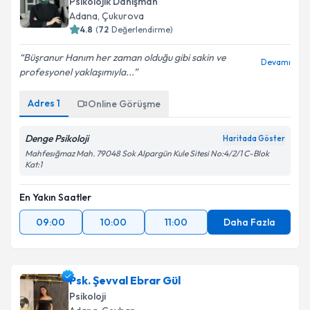
Psikolojik Danışman
Adana
, Çukurova
4.8
(
72
Değerlendirme)
Büşranur Hanım her zaman olduğu gibi sakin ve
Devamı
profesyonel yaklaşımıyla...
Adres
1
Online Görüşme
Denge Psikoloji
Haritada Göster
Mahfesığmaz Mah. 79048 Sok Alpargün Kule Sitesi No:4/2/1 C-Blok
Kat:1
En Yakın Saatler
09:00
10:00
11:00
Daha Fazla
Psk. Şevval Ebrar Gül
Psikoloji