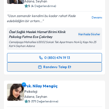
Adana
, Seyhan
5
(
4
Değerlendirme)
Uzun zamandır kendimi bu kadar rahat ifade
Devamı
edebildiğim bir ortam...
Özel Sağlık Meslek Hizmet Birimi Klinik
Haritada Göster
Psikolog Fatma Ece Çakırbey
Cemalpaşa Mahallesi 63002 Sokak Tek Apartmanı No4 İç Kapı No 25
Kat 4 Seyhan Adana
0 (850) 474 19 13
Randevu Takvimi Talebi
Randevu Talep Et
Klinik Psikolog Fatma Ece Çakırbey
için randevu
takvimi talebi oluşturun. Size bu uzmandan randevu
Psk. Nilay Mengüç
almanız için bir takvim hazırlandığında e-posta ile
bilgilendireceğiz.
Psikoloji
Adana
, Seyhan
E-posta Adresiniz
5
(
171
Değerlendirme)