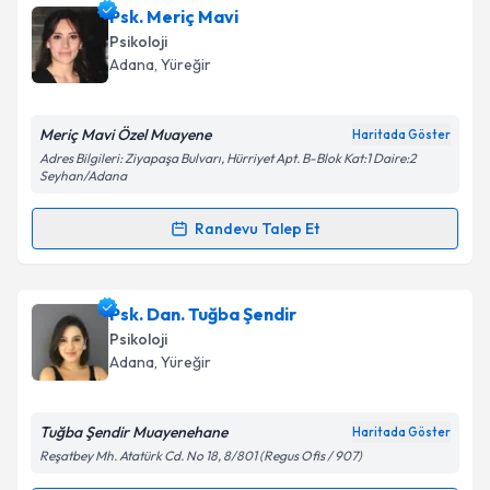
Uzm. Psk. Tuba Akdağ
için randevu takvimi talebi
Psk. Meriç Mavi
oluşturun. Size bu uzmandan randevu almanız için bir
Psikoloji
takvim hazırlandığında e-posta ile bilgilendireceğiz.
Takvim Talebini Gönder
Adana
, Yüreğir
E-posta Adresiniz
Meriç Mavi Özel Muayene
Haritada Göster
Adres Bilgileri: Ziyapaşa Bulvarı, Hürriyet Apt. B-Blok Kat:1 Daire:2
Seyhan/Adana
Kişisel verilerimin işlenmesine ilişkin
Aydınlatma
Randevu Talep Et
Metni
'ni okudum ve kişisel verilerimin belirtilen
Randevu Takvimi Talebi
kapsamda işlenmesini kabul ediyorum.
Psk. Meriç Mavi
için randevu takvimi talebi oluşturun.
Psk. Dan. Tuğba Şendir
Takvim Talebini Gönder
Size bu uzmandan randevu almanız için bir takvim
Psikoloji
hazırlandığında e-posta ile bilgilendireceğiz.
Adana
, Yüreğir
E-posta Adresiniz
Tuğba Şendir Muayenehane
Haritada Göster
Reşatbey Mh. Atatürk Cd. No 18, 8/801 (Regus Ofis / 907)