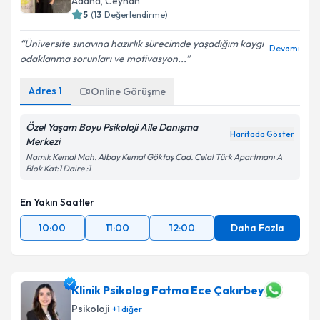
Adana
, Ceyhan
5
(
13
Değerlendirme)
Üniversite sınavına hazırlık sürecimde yaşadığım kaygı
Devamı
odaklanma sorunları ve motivasyon...
Adres
1
Online Görüşme
Özel Yaşam Boyu Psikoloji Aile Danışma
Haritada Göster
Merkezi
Namık Kemal Mah. Albay Kemal Göktaş Cad. Celal Türk Apartmanı A
Blok Kat:1 Daire :1
En Yakın Saatler
10:00
11:00
12:00
Daha Fazla
Klinik Psikolog Fatma Ece Çakırbey
Psikoloji
+
1
diğer