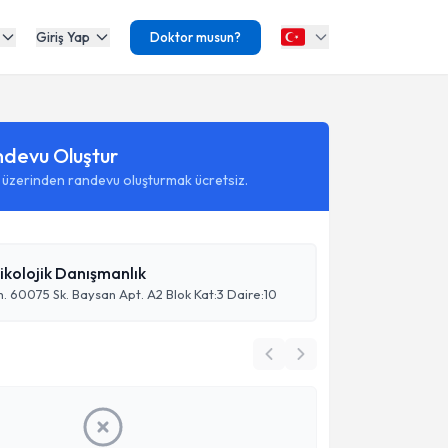
Giriş Yap
Doktor musun?
ndevu Oluştur
 üzerinden randevu oluşturmak ücretsiz.
ikolojik Danışmanlık
60075 Sk. Baysan Apt. A2 Blok Kat:3 Daire:10