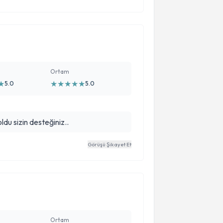
 kendisinden artık çocuğuma eşime
daha çok seviyorum. Hakkı ödenmez.
Ortam
★
★
★
★
★
★
5.0
5.0
ldu sizin desteğiniz..
Görüşü Şikayet Et
Ortam