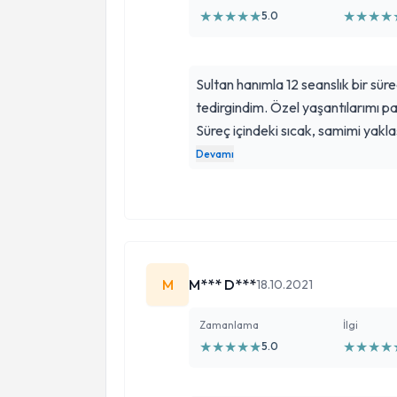
★
★
★
★
★
★
★
★
★
5.0
Sultan hanımla 12 seanslık bir süre
tedirgindim. Özel yaşantılarımı p
Süreç içindeki sıcak, samimi yakl
kimseye anlatmadığım şeyleri bil
Devamı
bir şeyler farkettim, öğrendim, ke
terapimiz bitsin istemedim. Şimd
ve yaşam daha renkli. Bilgisi, nez
için çok teşekkür ederim. Terapi 
açıklayıcı yazdım. Gönül rahatlığı
M
M*** D***
18.10.2021
başlayabilirsiniz
Zamanlama
İlgi
★
★
★
★
★
★
★
★
★
5.0