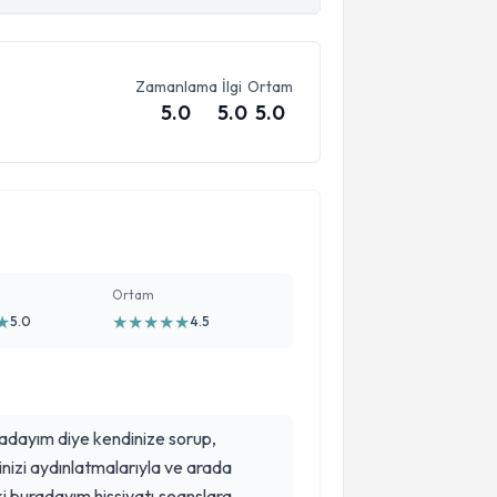
Zamanlama
İlgi
Ortam
5.0
5.0
5.0
Ortam
★
★
★
★
★
★
5.0
4.5
radayım diye kendinize sorup,
nizi aydınlatmalarıyla ve arada
ki buradayım hissiyatı.seanslara