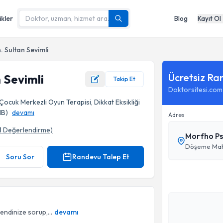
ikler
Blog
Kayıt Ol
. Sultan Sevimli
Ücretsiz Ra
 Sevimli
Takip Et
Doktorsitesi.com
 Çocuk Merkezli Oyun Terapisi, Dikkat Eksikliği
HB)
devamı
Adres
1
Değerlendirme)
Morfho Ps
Döşeme Mah. 
Soru Sor
Randevu Talep Et
endinize sorup,...
devamı