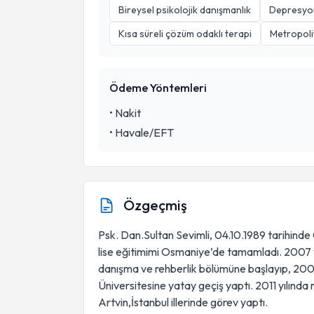
Bireysel psikolojik danışmanlık
Depresyo
Kısa süreli çözüm odaklı terapi
Metropoli
Ödeme Yöntemleri
•
Nakit
•
Havale/EFT
Özgeçmiş
Psk. Dan.Sultan Sevimli, 04.10.1989 tarihind
lise eğitimimi Osmaniye’de tamamladı. 2007 yı
danışma ve rehberlik bölümüne başlayıp, 200
Üniversitesine yatay geçiş yaptı. 2011 yılın
Artvin,İstanbul illerinde görev yaptı.