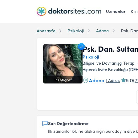
Uzmanlar
Klin
Anasayfa
Psikoloji
Adana
Psk. Dan
Psk. Dan. Sultan
Psikoloji
Bilişsel ve Davranışçı Terapi,
Hiperaktivite Bozukluğu (DE
Adana
5.0
1 Adres
(
7
15
Fotoğraf
Psk. Dan. Sultan Sevimli Profil Fotoğrafı
Son Değerlendirme
İlk zamanlar bU ne alaka niçin buradayım diye k