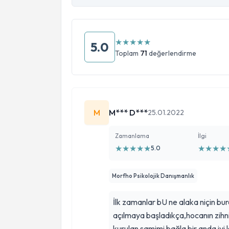
★
★
★
★
★
5.0
Toplam
71
değerlendirme
M
M*** D***
25.01.2022
Zamanlama
İlgi
★
★
★
★
★
★
★
★
★
5.0
Morfho Psikolojik Danışmanlık
İlk zamanlar bU ne alaka niçin bu
açılmaya başladıkça,hocanın zihni
kurulan samimi bağla bir anda iyi 