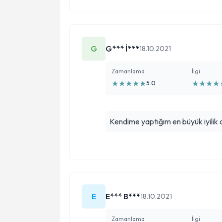
açımı farkettim. Allah razı olsun
daha çok zaman ayırıp, kendimi 
G
G*** İ***
18.10.2021
Zamanlama
İlgi
★
★
★
★
★
★
★
★
★
5.0
Kendime yaptığım en büyük iyilik o
E
E*** B***
18.10.2021
Zamanlama
İlgi