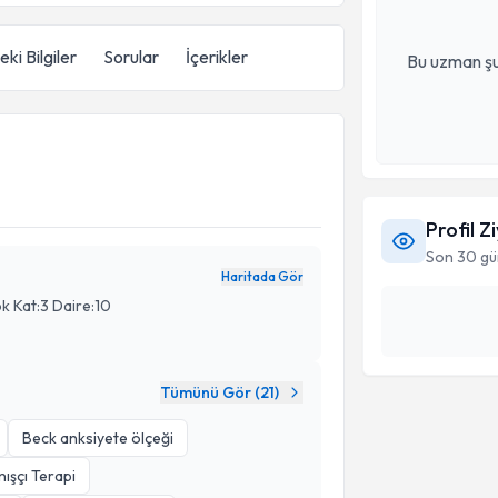
ki Bilgiler
Sorular
İçerikler
Bu uzman şu
Profil Z
Son 30 gü
Haritada Gör
k Kat:3 Daire:10
Tümünü Gör (
21
)
Beck anksiyete ölçeği
nışçı Terapi