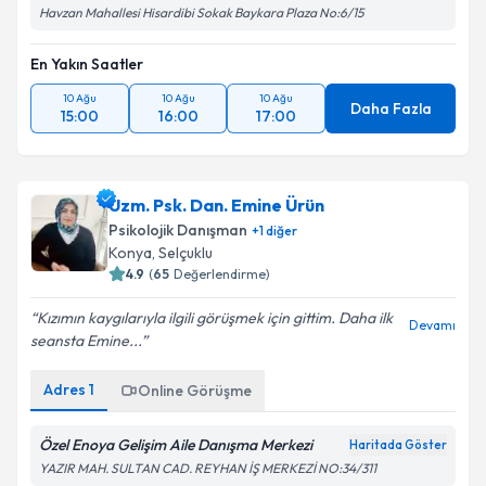
Havzan Mahallesi Hisardibi Sokak Baykara Plaza No:6/15
En Yakın Saatler
10 Ağu
10 Ağu
10 Ağu
Daha Fazla
15:00
16:00
17:00
Uzm. Psk. Dan. Emine Ürün
Psikolojik Danışman
+
1
diğer
Konya
, Selçuklu
4.9
(
65
Değerlendirme)
Kızımın kaygılarıyla ilgili görüşmek için gittim. Daha ilk
Devamı
seansta Emine...
Adres
1
Online Görüşme
Özel Enoya Gelişim Aile Danışma Merkezi
Haritada Göster
YAZIR MAH. SULTAN CAD. REYHAN İŞ MERKEZİ NO:34/311