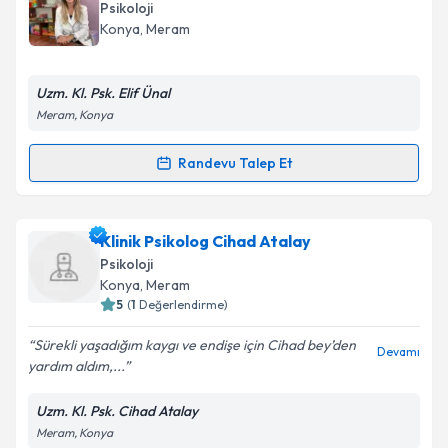
oluşturun. Size bu uzmandan randevu almanız için bir
Psikoloji
takvim hazırlandığında e-posta ile bilgilendireceğiz.
Konya
, Meram
E-posta Adresiniz
Uzm. Kl. Psk. Elif Ünal
Meram, Konya
Kişisel verilerimin işlenmesine ilişkin
Aydınlatma
Randevu Talep Et
Randevu Takvimi Talebi
Metni
'ni okudum ve kişisel verilerimin belirtilen
kapsamda işlenmesini kabul ediyorum.
Klinik Psikolog Elif Ünal
için randevu takvimi talebi
Klinik Psikolog Cihad Atalay
oluşturun. Size bu uzmandan randevu almanız için bir
Takvim Talebini Gönder
Psikoloji
takvim hazırlandığında e-posta ile bilgilendireceğiz.
Konya
, Meram
5
(
1
Değerlendirme)
E-posta Adresiniz
Sürekli yaşadığım kaygı ve endişe için Cihad bey’den
Devamı
yardım aldım,...
Uzm. Kl. Psk. Cihad Atalay
Kişisel verilerimin işlenmesine ilişkin
Aydınlatma
Meram, Konya
Metni
'ni okudum ve kişisel verilerimin belirtilen