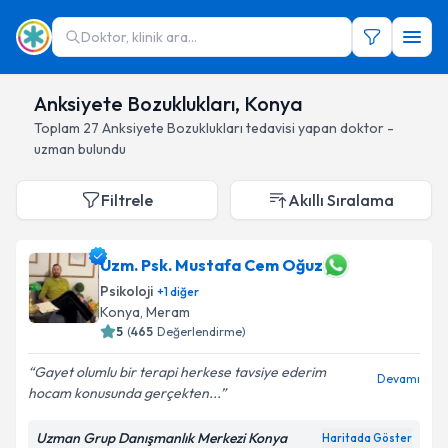
Doktor, klinik ara...
Anksiyete Bozuklukları, Konya
Toplam
27
Anksiyete Bozuklukları
tedavisi yapan doktor -
uzman bulundu
Filtrele
Akıllı Sıralama
Uzm. Psk. Mustafa Cem Oğuz
Psikoloji
+
1
diğer
Konya
, Meram
5
(
465
Değerlendirme)
Gayet olumlu bir terapi herkese tavsiye ederim
Devamı
hocam konusunda gerçekten...
Uzman Grup Danışmanlık Merkezi Konya
Haritada Göster