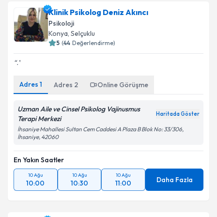
Klinik Psikolog Deniz Akıncı
Psikoloji
Konya
, Selçuklu
5
(
44
Değerlendirme)
.
Adres
1
Adres
2
Online Görüşme
Uzman Aile ve Cinsel Psikolog Vajinusmus
Haritada Göster
Terapi Merkezi
İhsaniye Mahallesi Sultan Cem Caddesi A Plaza B Blok No: 33/306,
İhsaniye, 42060
En Yakın Saatler
10 Ağu
10 Ağu
10 Ağu
Daha Fazla
10:00
10:30
11:00