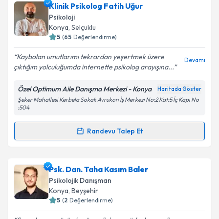
Klinik Psikolog Fatih Uğur
Psikoloji
Konya
, Selçuklu
5
(
65
Değerlendirme)
Kaybolan umutlarımı tekrardan yeşertmek üzere
Devamı
çıktığım yolculuğumda internette psikolog arayışına...
Özel Optimum Aile Danışma Merkezi - Konya
Haritada Göster
Şeker Mahallesi Kerbela Sokak Avrukon İş Merkezi No:2 Kat:5 İç Kapı No
:504
Randevu Talep Et
Randevu Takvimi Talebi
Klinik Psikolog Fatih Uğur
için randevu takvimi
Psk. Dan. Taha Kasım Baler
talebi oluşturun. Size bu uzmandan randevu almanız
Psikolojik Danışman
için bir takvim hazırlandığında e-posta ile
Konya
, Beyşehir
bilgilendireceğiz.
5
(
2
Değerlendirme)
E-posta Adresiniz