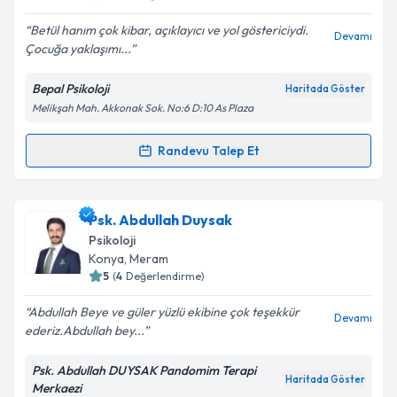
E-posta Adresiniz
Betül hanım çok kibar, açıklayıcı ve yol göstericiydi.
Devamı
Çocuğa yaklaşımı...
Bepal Psikoloji
Haritada Göster
Kişisel verilerimin işlenmesine ilişkin
Aydınlatma
Melikşah Mah. Akkonak Sok. No:6 D:10 As Plaza
Metni
'ni okudum ve kişisel verilerimin belirtilen
kapsamda işlenmesini kabul ediyorum.
Randevu Talep Et
Randevu Takvimi Talebi
Takvim Talebini Gönder
Klinik Psikolog Betül Palancı
için randevu takvimi
Psk. Abdullah Duysak
talebi oluşturun. Size bu uzmandan randevu almanız
Psikoloji
için bir takvim hazırlandığında e-posta ile
Konya
, Meram
bilgilendireceğiz.
5
(
4
Değerlendirme)
E-posta Adresiniz
Abdullah Beye ve güler yüzlü ekibine çok teşekkür
Devamı
ederiz.Abdullah bey...
Psk. Abdullah DUYSAK Pandomim Terapi
Haritada Göster
Merkaezi
Kişisel verilerimin işlenmesine ilişkin
Aydınlatma