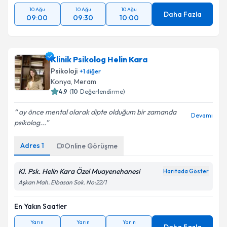
10 Ağu
10 Ağu
10 Ağu
Daha Fazla
09:00
09:30
10:00
Klinik Psikolog Helin Kara
Psikoloji
+
1
diğer
Konya
, Meram
4.9
(
10
Değerlendirme)
ay önce mental olarak dipte olduğum bir zamanda
Devamı
psikolog...
Adres
1
Online Görüşme
Kl. Psk. Helin Kara Özel Muayenehanesi
Haritada Göster
Aşkan Mah. Elbasan Sok. No:22/1
En Yakın Saatler
Yarın
Yarın
Yarın