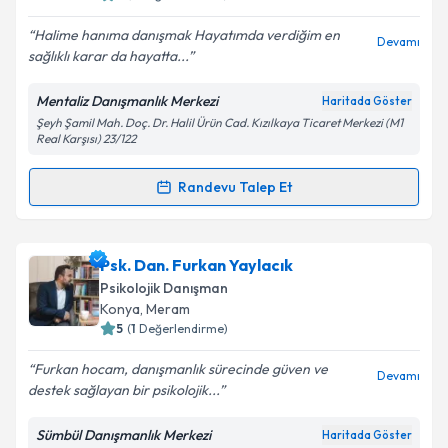
E-posta Adresiniz
Halime hanıma danışmak Hayatımda verdiğim en
Devamı
sağlıklı karar da hayatta...
Mentaliz Danışmanlık Merkezi
Haritada Göster
Şeyh Şamil Mah. Doç. Dr. Halil Ürün Cad. Kızılkaya Ticaret Merkezi (M1
Kişisel verilerimin işlenmesine ilişkin
Aydınlatma
Real Karşısı) 23/122
Metni
'ni okudum ve kişisel verilerimin belirtilen
kapsamda işlenmesini kabul ediyorum.
Randevu Talep Et
Randevu Takvimi Talebi
Takvim Talebini Gönder
Psk. Dan. Halime GÖKHAN
için randevu takvimi
Psk. Dan. Furkan Yaylacık
talebi oluşturun. Size bu uzmandan randevu almanız
Psikolojik Danışman
için bir takvim hazırlandığında e-posta ile
Konya
, Meram
bilgilendireceğiz.
5
(
1
Değerlendirme)
E-posta Adresiniz
Furkan hocam, danışmanlık sürecinde güven ve
Devamı
destek sağlayan bir psikolojik...
Sümbül Danışmanlık Merkezi
Haritada Göster