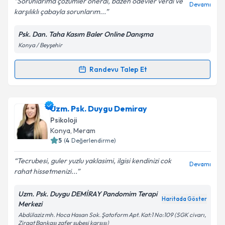
Sorunlarıma çözümler önerdi, bazen ödevler verdi ve
Devamı
karşılıklı çabayla sorunlarım...
Psk. Dan. Taha Kasım Baler Online Danışma
Konya / Beyşehir
Kişisel verilerimin işlenmesine ilişkin
Aydınlatma
Metni
'ni okudum ve kişisel verilerimin belirtilen
kapsamda işlenmesini kabul ediyorum.
Randevu Talep Et
Randevu Takvimi Talebi
Takvim Talebini Gönder
Psk. Dan. Taha Kasım Baler
için randevu takvimi
Uzm. Psk. Duygu Demiray
talebi oluşturun. Size bu uzmandan randevu almanız
Psikoloji
için bir takvim hazırlandığında e-posta ile
Konya
, Meram
bilgilendireceğiz.
5
(
4
Değerlendirme)
E-posta Adresiniz
Tecrubesi, guler yuzlu yaklasimi, ilgisi kendinizi cok
Devamı
rahat hissetmenizi...
Uzm. Psk. Duygu DEMİRAY Pandomim Terapi
Haritada Göster
Merkezi
Kişisel verilerimin işlenmesine ilişkin
Aydınlatma
Abdülaziz mh. Hoca Hasan Sok. Şatoform Apt. Kat:1 No:109 (SGK civarı,
Metni
'ni okudum ve kişisel verilerimin belirtilen
Ziraat Bankası zafer şubesi karşısı)