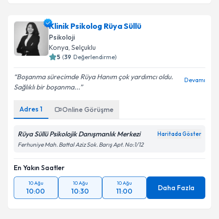
Klinik Psikolog Rüya Süllü
Psikoloji
Konya
, Selçuklu
5
(
39
Değerlendirme)
Boşanma sürecimde Rüya Hanım çok yardımcı oldu.
Devamı
Sağlıklı bir boşanma...
Adres
1
Online Görüşme
Rüya Süllü Psikolojik Danışmanlık Merkezi
Haritada Göster
Ferhuniye Mah. Battal Aziz Sok. Barış Apt. No:1/12
En Yakın Saatler
10 Ağu
10 Ağu
10 Ağu
Daha Fazla
10:00
10:30
11:00