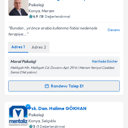
Takvim Talebini Gönder
oluşturun. Size bu uzmandan randevu almanız için bir
Psikoloji
takvim hazırlandığında e-posta ile bilgilendireceğiz.
Konya
, Meram
4.9
(
18
Değerlendirme)
E-posta Adresiniz
Bundan , yıl önce araba kullanma fobisi nedeniyle
Devamı
terapiye...
Adres
1
Adres
2
Kişisel verilerimin işlenmesine ilişkin
Aydınlatma
Metni
'ni okudum ve kişisel verilerimin belirtilen
kapsamda işlenmesini kabul ediyorum.
Moral Psikoloji
Haritada Göster
Melikşah Mh. Melikşah Cd. Duvarcı Apt. 29/6 ( Meram Yeniyol Caddesi
Sema Otel yakını)
Takvim Talebini Gönder
Randevu Talep Et
Randevu Takvimi Talebi
Klinik Psikolog Erdim Hasip Hakverir
için randevu
Psk. Dan. Halime GÖKHAN
takvimi talebi oluşturun. Size bu uzmandan randevu
Psikoloji
almanız için bir takvim hazırlandığında e-posta ile
Konya
, Selçuklu
bilgilendireceğiz.
5
(
1
Değerlendirme)