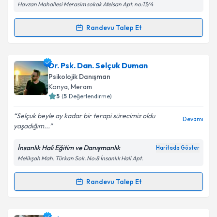
Havzan Mahallesi Merasim sokak Atelsan Apt. no:13/4
Kişisel verilerimin işlenmesine ilişkin
Aydınlatma
Metni
'ni okudum ve kişisel verilerimin belirtilen
kapsamda işlenmesini kabul ediyorum.
Randevu Talep Et
Randevu Takvimi Talebi
Takvim Talebini Gönder
Psk. Dan. Furkan Yaylacık
için randevu takvimi
Dr. Psk. Dan. Selçuk Duman
talebi oluşturun. Size bu uzmandan randevu almanız
Psikolojik Danışman
için bir takvim hazırlandığında e-posta ile
Konya
, Meram
bilgilendireceğiz.
5
(
5
Değerlendirme)
E-posta Adresiniz
Selçuk beyle ay kadar bir terapi sürecimiz oldu
Devamı
yaşadığım...
İnsanlık Hali Eğitim ve Danışmanlık
Haritada Göster
Melikşah Mah. Türkan Sok. No:8 İnsanlık Hali Apt.
Kişisel verilerimin işlenmesine ilişkin
Aydınlatma
Metni
'ni okudum ve kişisel verilerimin belirtilen
kapsamda işlenmesini kabul ediyorum.
Randevu Talep Et
Randevu Takvimi Talebi
Takvim Talebini Gönder