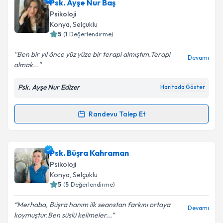
Dr. Psk. Dan. Selçuk Duman
için randevu takvimi
Psk. Ayşe Nur Baş
talebi oluşturun. Size bu uzmandan randevu almanız
Psikoloji
için bir takvim hazırlandığında e-posta ile
Konya
, Selçuklu
bilgilendireceğiz.
5
(
1
Değerlendirme)
E-posta Adresiniz
Ben bir yıl önce yüz yüze bir terapi almıştım.Terapi
Devamı
almak...
Psk. Ayşe Nur Edizer
Haritada Göster
Kişisel verilerimin işlenmesine ilişkin
Aydınlatma
Metni
'ni okudum ve kişisel verilerimin belirtilen
Randevu Talep Et
Randevu Takvimi Talebi
kapsamda işlenmesini kabul ediyorum.
Takvim Talebini Gönder
Psk. Ayşe Nur Baş
için randevu takvimi talebi
Psk. Büşra Kahraman
oluşturun. Size bu uzmandan randevu almanız için bir
Psikoloji
takvim hazırlandığında e-posta ile bilgilendireceğiz.
Konya
, Selçuklu
5
(
5
Değerlendirme)
E-posta Adresiniz
Merhaba, Büşra hanım ilk seanstan farkını ortaya
Devamı
koymuştur.Ben süslü kelimeler...