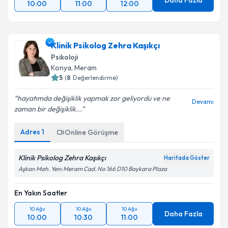
Daha Fazla
10:00
11:00
12:00
Klinik Psikolog Zehra Kaşıkçı
Psikoloji
Konya
, Meram
5
(
8
Değerlendirme)
hayatımda değişiklik yapmak zor geliyordu ve ne
Devamı
zaman bir değişiklik...
Adres
1
Online Görüşme
Klinik Psikolog Zehra Kaşıkçı
Haritada Göster
Aşkan Mah. Yenı Meram Cad. No 166 D10 Baykara Plaza
En Yakın Saatler
10 Ağu
10 Ağu
10 Ağu
Daha Fazla
10:00
10:30
11:00