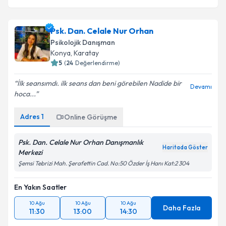
Psk. Dan. Celale Nur Orhan
Psikolojik Danışman
Konya
, Karatay
5
(
24
Değerlendirme)
İlk seansımdı. ilk seans dan beni görebilen Nadide bir
Devamı
hoca...
Adres
1
Online Görüşme
Psk. Dan. Celale Nur Orhan Danışmanlık
Haritada Göster
Merkezi
Şemsi Tebrizi Mah. Şerafettin Cad. No:50 Özder İş Hanı Kat:2 304
En Yakın Saatler
10 Ağu
10 Ağu
10 Ağu
Daha Fazla
11:30
13:00
14:30