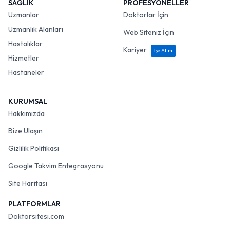
SAĞLIK
PROFESYONELLER
Uzmanlar
Doktorlar İçin
Uzmanlık Alanları
Web Siteniz İçin
Hastalıklar
Kariyer
İşe Alım
Hizmetler
Hastaneler
KURUMSAL
Hakkımızda
Bize Ulaşın
Gizlilik Politikası
Google Takvim Entegrasyonu
Site Haritası
PLATFORMLAR
Doktorsitesi.com