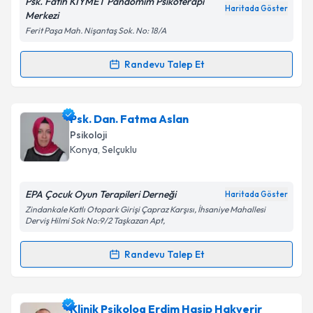
Psk. Fatih KIYMET Pandomim Psikoterapi
Haritada Göster
Merkezi
Kişisel verilerimin işlenmesine ilişkin
Aydınlatma
Ferit Paşa Mah. Nişantaş Sok. No: 18/A
Metni
'ni okudum ve kişisel verilerimin belirtilen
kapsamda işlenmesini kabul ediyorum.
Randevu Talep Et
Randevu Takvimi Talebi
Takvim Talebini Gönder
Psk. Fatih Kıymet
için randevu takvimi talebi
Psk. Dan. Fatma Aslan
oluşturun. Size bu uzmandan randevu almanız için bir
Psikoloji
takvim hazırlandığında e-posta ile bilgilendireceğiz.
Konya
, Selçuklu
E-posta Adresiniz
EPA Çocuk Oyun Terapileri Derneği
Haritada Göster
Zindankale Katlı Otopark Girişi Çapraz Karşısı, İhsaniye Mahallesi
Derviş Hilmi Sok No:9/2 Taşkazan Apt,
Kişisel verilerimin işlenmesine ilişkin
Aydınlatma
Randevu Talep Et
Metni
'ni okudum ve kişisel verilerimin belirtilen
Randevu Takvimi Talebi
kapsamda işlenmesini kabul ediyorum.
Psk. Dan. Fatma Aslan
için randevu takvimi talebi
Klinik Psikolog Erdim Hasip Hakverir