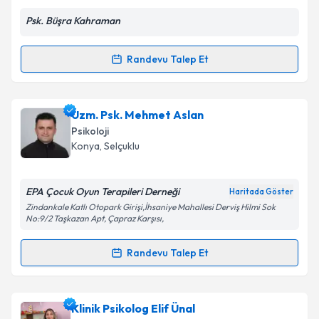
Psk. Büşra Kahraman
Kişisel verilerimin işlenmesine ilişkin
Aydınlatma
Metni
'ni okudum ve kişisel verilerimin belirtilen
kapsamda işlenmesini kabul ediyorum.
Randevu Talep Et
Randevu Takvimi Talebi
Takvim Talebini Gönder
Psk. Büşra Kahraman
için randevu takvimi talebi
Uzm. Psk. Mehmet Aslan
oluşturun. Size bu uzmandan randevu almanız için bir
Psikoloji
takvim hazırlandığında e-posta ile bilgilendireceğiz.
Konya
, Selçuklu
E-posta Adresiniz
EPA Çocuk Oyun Terapileri Derneği
Haritada Göster
Zindankale Katlı Otopark Girişi,İhsaniye Mahallesi Derviş Hilmi Sok
No:9/2 Taşkazan Apt, Çapraz Karşısı,
Kişisel verilerimin işlenmesine ilişkin
Aydınlatma
Randevu Talep Et
Metni
'ni okudum ve kişisel verilerimin belirtilen
Randevu Takvimi Talebi
kapsamda işlenmesini kabul ediyorum.
Uzm. Psk. Mehmet Aslan
için randevu takvimi talebi
Klinik Psikolog Elif Ünal
Takvim Talebini Gönder