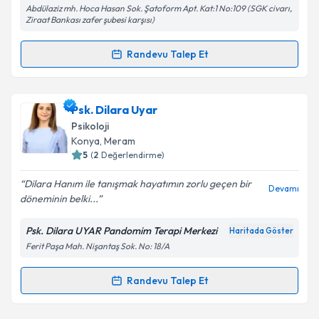
Abdülaziz mh. Hoca Hasan Sok. Şatoform Apt. Kat:1 No:109 (SGK civarı,
Metni
'ni okudum ve kişisel verilerimin belirtilen
Ziraat Bankası zafer şubesi karşısı)
kapsamda işlenmesini kabul ediyorum.
Randevu Talep Et
Randevu Takvimi Talebi
Takvim Talebini Gönder
Psk. Abdullah Duysak
için randevu takvimi talebi
Psk. Dilara Uyar
oluşturun. Size bu uzmandan randevu almanız için bir
Psikoloji
takvim hazırlandığında e-posta ile bilgilendireceğiz.
Konya
, Meram
5
(
2
Değerlendirme)
E-posta Adresiniz
Dilara Hanım ile tanışmak hayatımın zorlu geçen bir
Devamı
döneminin belki...
Psk. Dilara UYAR Pandomim Terapi Merkezi
Haritada Göster
Kişisel verilerimin işlenmesine ilişkin
Aydınlatma
Ferit Paşa Mah. Nişantaş Sok. No: 18/A
Metni
'ni okudum ve kişisel verilerimin belirtilen
kapsamda işlenmesini kabul ediyorum.
Randevu Talep Et
Randevu Takvimi Talebi
Takvim Talebini Gönder