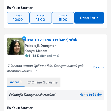
En Yakın Saatler
12 Ağu
12 Ağu
12 Ağu
Daha Fazla
10:00
13:00
15:00
Uzm. Psk. Dan. Özlem Şafak
Psikolojik Danışman
Konya
, Meram
5
(
38
Değerlendirme)
Alanında uzman ilgili ve etkin. Danışan olarak çok
Devamı
memnun kaldım....
Adres
1
Online Görüşme
Psikolojik Danışmanlık Merkezi
Haritada Göster
En Yakın Saatler