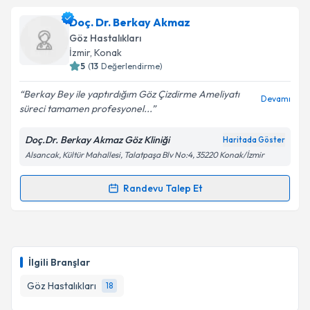
Op. Dr. Ahmet Memiş
için randevu takvimi talebi
Doç. Dr. Berkay Akmaz
oluşturun. Size bu uzmandan randevu almanız için bir
Takvim Talebini Gönder
Göz Hastalıkları
takvim hazırlandığında e-posta ile bilgilendireceğiz.
İzmir
, Konak
5
(
13
Değerlendirme)
E-posta Adresiniz
Berkay Bey ile yaptırdığım Göz Çizdirme Ameliyatı
Devamı
süreci tamamen profesyonel...
Doç.Dr. Berkay Akmaz Göz Kliniği
Haritada Göster
Kişisel verilerimin işlenmesine ilişkin
Aydınlatma
Alsancak, Kültür Mahallesi, Talatpaşa Blv No:4, 35220 Konak/İzmir
Metni
'ni okudum ve kişisel verilerimin belirtilen
kapsamda işlenmesini kabul ediyorum.
Randevu Talep Et
Randevu Takvimi Talebi
Takvim Talebini Gönder
Doç. Dr. Berkay Akmaz
için randevu takvimi talebi
oluşturun. Size bu uzmandan randevu almanız için bir
İlgili Branşlar
takvim hazırlandığında e-posta ile bilgilendireceğiz.
Göz Hastalıkları
18
E-posta Adresiniz