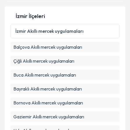
İzmir İlçeleri
Kişisel verilerimin işlenmesine ilişkin
Aydınlatma
Metni
'ni okudum ve kişisel verilerimin belirtilen
İzmir
Akıllı mercek uygulamaları
kapsamda işlenmesini kabul ediyorum.
Balçova
Akıllı mercek uygulamaları
Takvim Talebini Gönder
Çiğli
Akıllı mercek uygulamaları
Buca
Akıllı mercek uygulamaları
Bayraklı
Akıllı mercek uygulamaları
Bornova
Akıllı mercek uygulamaları
Gaziemir
Akıllı mercek uygulamaları