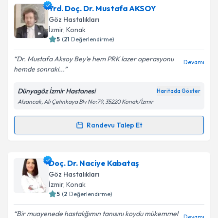
Op. Dr. Hanife Öztürk Kahraman
için randevu
Yrd. Doç. Dr. Mustafa AKSOY
takvimi talebi oluşturun. Size bu uzmandan randevu
Takvim Talebini Gönder
Göz Hastalıkları
almanız için bir takvim hazırlandığında e-posta ile
İzmir
, Konak
bilgilendireceğiz.
5
(
21
Değerlendirme)
E-posta Adresiniz
Dr. Mustafa Aksoy Bey’e hem PRK lazer operasyonu
Devamı
hemde sonraki...
Dünyagöz İzmir Hastanesi
Haritada Göster
Alsancak, Ali Çetinkaya Blv No:79, 35220 Konak/İzmir
Kişisel verilerimin işlenmesine ilişkin
Aydınlatma
Metni
'ni okudum ve kişisel verilerimin belirtilen
kapsamda işlenmesini kabul ediyorum.
Randevu Talep Et
Randevu Takvimi Talebi
Takvim Talebini Gönder
Yrd. Doç. Dr. Mustafa AKSOY
için randevu takvimi
Doç. Dr. Naciye Kabataş
talebi oluşturun. Size bu uzmandan randevu almanız
Göz Hastalıkları
için bir takvim hazırlandığında e-posta ile
İzmir
, Konak
bilgilendireceğiz.
5
(
2
Değerlendirme)
E-posta Adresiniz
Bir muayenede hastalığımın tanısını koydu mükemmel
Devamı