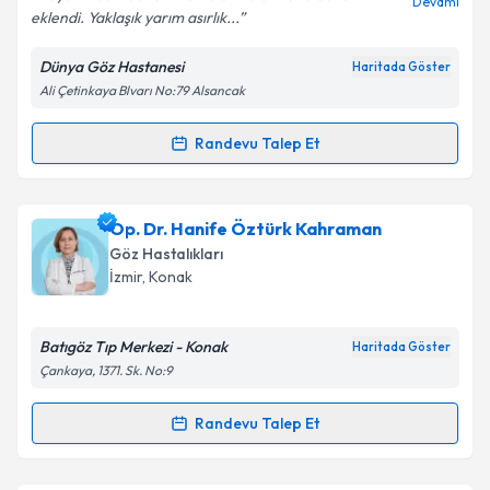
Devamı
eklendi. Yaklaşık yarım asırlık...
Dünya Göz Hastanesi
Haritada Göster
Kişisel verilerimin işlenmesine ilişkin
Aydınlatma
Ali Çetinkaya Blvarı No:79 Alsancak
Metni
'ni okudum ve kişisel verilerimin belirtilen
kapsamda işlenmesini kabul ediyorum.
Randevu Talep Et
Randevu Takvimi Talebi
Takvim Talebini Gönder
Op. Dr. Erhan Yılmazkurt
için randevu takvimi talebi
Op. Dr. Hanife Öztürk Kahraman
oluşturun. Size bu uzmandan randevu almanız için bir
Göz Hastalıkları
takvim hazırlandığında e-posta ile bilgilendireceğiz.
İzmir
, Konak
E-posta Adresiniz
Batıgöz Tıp Merkezi - Konak
Haritada Göster
Çankaya, 1371. Sk. No:9
Kişisel verilerimin işlenmesine ilişkin
Aydınlatma
Randevu Talep Et
Randevu Takvimi Talebi
Metni
'ni okudum ve kişisel verilerimin belirtilen
kapsamda işlenmesini kabul ediyorum.