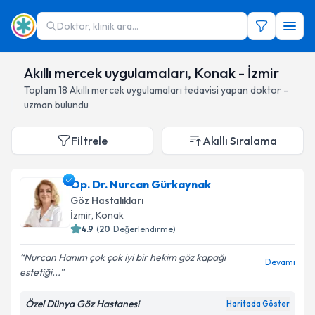
Doktor, klinik ara...
Akıllı mercek uygulamaları, Konak - İzmir
Toplam
18
Akıllı mercek uygulamaları
tedavisi yapan doktor -
uzman bulundu
Filtrele
Akıllı Sıralama
Op. Dr. Nurcan Gürkaynak
Göz Hastalıkları
İzmir
, Konak
4.9
(
20
Değerlendirme)
Nurcan Hanım çok çok iyi bir hekim göz kapağı
Devamı
estetiği...
Özel Dünya Göz Hastanesi
Haritada Göster