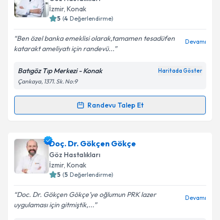
takvim hazırlandığında e-posta ile bilgilendireceğiz.
İzmir
, Konak
5
(
4
Değerlendirme)
E-posta Adresiniz
Ben özel banka emeklisi olarak,tamamen tesadüfen
Devamı
katarakt ameliyatı için randevü...
Batıgöz Tıp Merkezi - Konak
Haritada Göster
Kişisel verilerimin işlenmesine ilişkin
Aydınlatma
Çankaya, 1371. Sk. No:9
Metni
'ni okudum ve kişisel verilerimin belirtilen
kapsamda işlenmesini kabul ediyorum.
Randevu Talep Et
Randevu Takvimi Talebi
Takvim Talebini Gönder
Op. Dr. Serkan Biliş
için randevu takvimi talebi
Doç. Dr. Gökçen Gökçe
oluşturun. Size bu uzmandan randevu almanız için bir
Göz Hastalıkları
takvim hazırlandığında e-posta ile bilgilendireceğiz.
İzmir
, Konak
5
(
5
Değerlendirme)
E-posta Adresiniz
Doc. Dr. Gökçen Gökçe’ye oğlumun PRK lazer
Devamı
uygulaması için gitmiştik,...