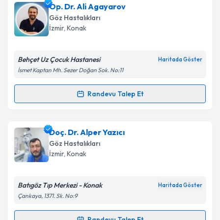
Op. Dr. Fatma Soybaş
için randevu takvimi talebi
Op. Dr. Ali Agayarov
oluşturun. Size bu uzmandan randevu almanız için bir
Takvim Talebini Gönder
Göz Hastalıkları
takvim hazırlandığında e-posta ile bilgilendireceğiz.
İzmir
, Konak
E-posta Adresiniz
Behçet Uz Çocuk Hastanesi
Haritada Göster
İsmet Kaptan Mh. Sezer Doğan Sok. No:11
Kişisel verilerimin işlenmesine ilişkin
Aydınlatma
Randevu Talep Et
Randevu Takvimi Talebi
Metni
'ni okudum ve kişisel verilerimin belirtilen
kapsamda işlenmesini kabul ediyorum.
Op. Dr. Ali Agayarov
için randevu takvimi talebi
Doç. Dr. Alper Yazıcı
oluşturun. Size bu uzmandan randevu almanız için bir
Takvim Talebini Gönder
Göz Hastalıkları
takvim hazırlandığında e-posta ile bilgilendireceğiz.
İzmir
, Konak
E-posta Adresiniz
Batıgöz Tıp Merkezi - Konak
Haritada Göster
Çankaya, 1371. Sk. No:9
Kişisel verilerimin işlenmesine ilişkin
Aydınlatma
Randevu Talep Et