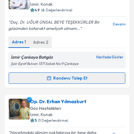
takvim hazırlandığında e-posta ile bilgilendireceğiz.
İzmir
, Konak
4.9
(
6
Değerlendirme)
E-posta Adresiniz
Doç. Dr. UĞUR ÜNSAL BEYE TEŞEKKÜRLER Bir
Devamı
gözümden katarakt ameliyatı olmam...
Adres
1
Adres
2
Kişisel verilerimin işlenmesine ilişkin
Aydınlatma
Metni
'ni okudum ve kişisel verilerimin belirtilen
kapsamda işlenmesini kabul ediyorum.
İzmir Çankaya Batıgöz
Haritada Göster
Şair Eşref Bulvarı 1371 Sokak No:9 Çankaya
Takvim Talebini Gönder
Randevu Talep Et
Randevu Takvimi Talebi
Doç. Dr. Uğur Ünsal
için randevu takvimi talebi
Op. Dr. Erhan Yılmazkurt
oluşturun. Size bu uzmandan randevu almanız için bir
Göz Hastalıkları
takvim hazırlandığında e-posta ile bilgilendireceğiz.
İzmir
, Konak
5
(
1
Değerlendirme)
E-posta Adresiniz
Hayatımdaki dönüm noktalarına bir tane daha