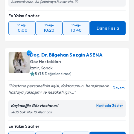
Alsancak Mah. Ali Çetinkaya Bulvarı No. 79
En Yakın Saatler
10 Ağu
10 Ağu
10 Ağu
Daha Fazla
10:00
10:20
10:40
Doç. Dr. Bilgehan Sezgin ASENA
Göz Hastalıkları
İzmir
, Konak
5
(
75
Değerlendirme)
Hastane personelinin ilgisi, doktorumun, hemşirelerin
Devamı
hastaya yaklaşımı ve nezaketi için...
Kaşkaloğlu Göz Hastanesi
Haritada Göster
1400 Sok. No: 10 Alsancak
En Yakın Saatler