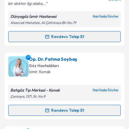
bir doktor ilgi alaka...
Dünyagöz İzmir Hastanesi
Haritada Göster
Alsancak Mahallesi, Ali Çetinkaya Blv No:79
Kişisel verilerimin işlenmesine ilişkin
Aydınlatma
Metni
'ni okudum ve kişisel verilerimin belirtilen
kapsamda işlenmesini kabul ediyorum.
Randevu Talep Et
Randevu Takvimi Talebi
Takvim Talebini Gönder
Doç. Dr. Naciye Kabataş
için randevu takvimi talebi
Op. Dr. Fatma Soybaş
oluşturun. Size bu uzmandan randevu almanız için bir
Göz Hastalıkları
takvim hazırlandığında e-posta ile bilgilendireceğiz.
İzmir
, Konak
E-posta Adresiniz
Batıgöz Tıp Merkezi - Konak
Haritada Göster
Çankaya, 1371. Sk. No:9
Kişisel verilerimin işlenmesine ilişkin
Aydınlatma
Randevu Talep Et
Randevu Takvimi Talebi
Metni
'ni okudum ve kişisel verilerimin belirtilen
kapsamda işlenmesini kabul ediyorum.