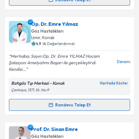
Randevu Takvimi Talebi
Metni
'ni okudum ve kişisel verilerimin belirtilen
kapsamda işlenmesini kabul ediyorum.
Doç. Dr. Alper Yazıcı
için randevu takvimi talebi
Op. Dr. Emre Yılmaz
oluşturun. Size bu uzmandan randevu almanız için bir
Takvim Talebini Gönder
Göz Hastalıkları
takvim hazırlandığında e-posta ile bilgilendireceğiz.
İzmir
, Konak
4.9
(
4
Değerlendirme)
E-posta Adresiniz
Merhaba; Sayın:Op. Dr. Emre YILMAZ Hocam
Devamı
Şalazyon Amelyatımı Başarı ile gerçekleştirdi.
Kendisi...
Kişisel verilerimin işlenmesine ilişkin
Aydınlatma
Batıgöz Tıp Merkezi - Konak
Haritada Göster
Metni
'ni okudum ve kişisel verilerimin belirtilen
Çankaya, 1371. Sk. No:9
kapsamda işlenmesini kabul ediyorum.
Randevu Talep Et
Randevu Takvimi Talebi
Takvim Talebini Gönder
Op. Dr. Emre Yılmaz
için randevu takvimi talebi
Prof. Dr. Sinan Emre
oluşturun. Size bu uzmandan randevu almanız için bir
Göz Hastalıkları