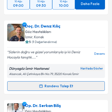
10 Ağu
10 Ağu
10 Ağu
Daha Fazla
09:00
09:30
10:00
Doç. Dr. Denız Kılıç
Göz Hastalıkları
İzmir
, Konak
5
(
1
Değerlendirme)
Sizlerin doğru ve güzel yorumlarıyla iyi ki Deniz
Devamı
Hocayla tanıştık....
Dünyagöz İzmir Hastanesi
Haritada Göster
Alsancak, Ali Çetinkaya Blv No:79, 35220 Konak/İzmir
Randevu Talep Et
Randevu Takvimi Talebi
Doç. Dr. Denız Kılıç
için randevu takvimi talebi
Op. Dr. Serkan Biliş
oluşturun. Size bu uzmandan randevu almanız için bir
Göz Hastalıkları