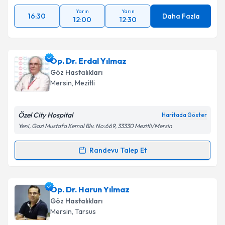
Yarın
Yarın
16:30
Daha Fazla
12:00
12:30
Op. Dr. Erdal Yılmaz
Göz Hastalıkları
Mersin
, Mezitli
Özel City Hospital
Haritada Göster
Yeni, Gazi Mustafa Kemal Blv. No:669, 33330 Mezitli/Mersin
Randevu Talep Et
Randevu Takvimi Talebi
Op. Dr. Erdal Yılmaz
için randevu takvimi talebi
Op. Dr. Harun Yılmaz
oluşturun. Size bu uzmandan randevu almanız için bir
Göz Hastalıkları
takvim hazırlandığında e-posta ile bilgilendireceğiz.
Mersin
, Tarsus