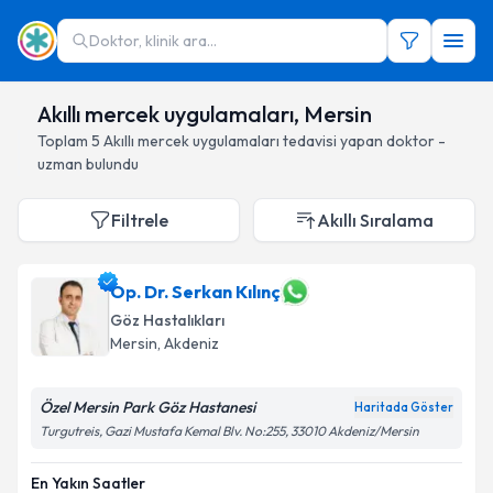
Doktor, klinik ara...
Akıllı mercek uygulamaları, Mersin
Toplam
5
Akıllı mercek uygulamaları
tedavisi yapan doktor -
uzman bulundu
Filtrele
Akıllı Sıralama
Op. Dr. Serkan Kılınç
Göz Hastalıkları
Mersin
, Akdeniz
Özel Mersin Park Göz Hastanesi
Haritada Göster
Turgutreis, Gazi Mustafa Kemal Blv. No:255, 33010 Akdeniz/Mersin
En Yakın Saatler