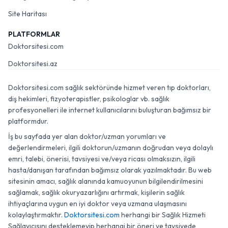
Site Haritası
PLATFORMLAR
Doktorsitesi.com
Doktorsitesi.az
Doktorsitesi.com sağlık sektöründe hizmet veren tıp doktorları,
diş hekimleri, fizyoterapistler, psikologlar vb. sağlık
profesyonelleri ile internet kullanıcılarını buluşturan bağımsız bir
platformdur.
İş bu sayfada yer alan doktor/uzman yorumları ve
değerlendirmeleri, ilgili doktorun/uzmanın doğrudan veya dolaylı
emri, talebi, önerisi, tavsiyesi ve/veya ricası olmaksızın, ilgili
hasta/danışan tarafından bağımsız olarak yazılmaktadır. Bu web
sitesinin amacı, sağlık alanında kamuoyunun bilgilendirilmesini
sağlamak, sağlık okuryazarlığını artırmak, kişilerin sağlık
ihtiyaçlarına uygun en iyi doktor veya uzmana ulaşmasını
kolaylaştırmaktır.
Doktorsitesi.com
herhangi bir Sağlık Hizmeti
Sağlayıcısını desteklemeyip herhangi bir öneri ve tavsiyede