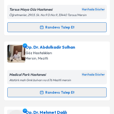
E-posta Adresiniz
Tarsus Maya Göz Hastanesi
Haritada Göster
Öğretmenler, 2903. Sk. No:9 D:No:9, 33440 Tarsus/Mersin
Kişisel verilerimin işlenmesine ilişkin
Aydınlatma
Randevu Talep Et
Randevu Takvimi Talebi
Metni
'ni okudum ve kişisel verilerimin belirtilen
kapsamda işlenmesini kabul ediyorum.
Op. Dr. Harun Yılmaz
için randevu takvimi talebi
Op. Dr. Abdulkadir Sulhan
oluşturun. Size bu uzmandan randevu almanız için bir
Takvim Talebini Gönder
Göz Hastalıkları
takvim hazırlandığında e-posta ile bilgilendireceğiz.
Mersin
, Mezitli
E-posta Adresiniz
Medical Park Hastanesi
Haritada Göster
Atatürk mah Gmk bulvarı no 676 Mezitli mersin
Kişisel verilerimin işlenmesine ilişkin
Aydınlatma
Randevu Talep Et
Randevu Takvimi Talebi
Metni
'ni okudum ve kişisel verilerimin belirtilen
kapsamda işlenmesini kabul ediyorum.
Op. Dr. Abdulkadir Sulhan
için randevu takvimi
Op. Dr. Mehmet Dağlı