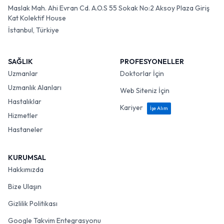
Maslak Mah. Ahi Evran Cd. A.O.S 55 Sokak No:2 Aksoy Plaza Giriş
Kat Kolektif House
İstanbul, Türkiye
SAĞLIK
PROFESYONELLER
Uzmanlar
Doktorlar İçin
Uzmanlık Alanları
Web Siteniz İçin
Hastalıklar
Kariyer
İşe Alım
Hizmetler
Hastaneler
KURUMSAL
Hakkımızda
Bize Ulaşın
Gizlilik Politikası
Google Takvim Entegrasyonu