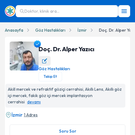
Doktor, klinik ara...
Anasayfa
Göz Hastalıkları
İzmir
Doç. Dr. Alper Yazı
Doç. Dr. Alper Yazıcı
Göz Hastalıkları
Doç. Dr. Alper Yazıcı Profil Fotoğrafı
Takip Et
Akill mercek ve refraktif göziçi cerrahisi, Akıllı Lens, Akıllı göz
içi mercek, fakik göz içi mercek implantasyon
cerrahisi
devamı
İzmir
1 Adres
Soru Sor