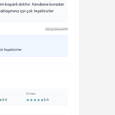
im başarılı doktor. Kendisine buradan
aklaşımınız için çok teşekkürler
Görüşü Şikayet Et
ok teşekkürler
Ortam
★
★
★
★
★
★
5.0
5.0