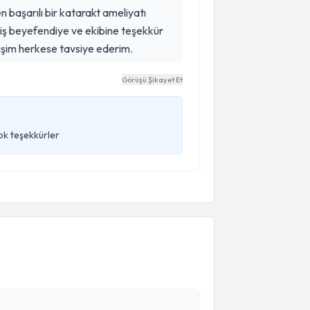
 başarılı bir katarakt ameliyatı
işim herkese tavsiye ederim.
Görüşü Şikayet Et
ok teşekkürler