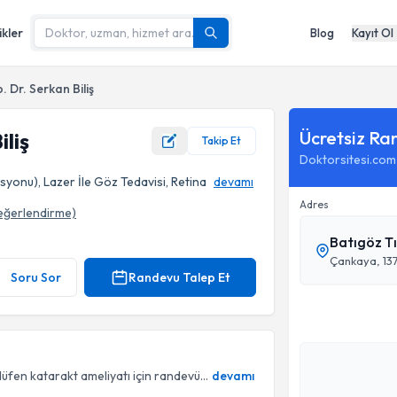
ikler
Blog
Kayıt Ol
. Dr. Serkan Biliş
Ücretsiz Ra
iliş
Takip Et
Doktorsitesi.com
yonu), Lazer İle Göz Tedavisi, Retina
devamı
Adres
eğerlendirme)
Batıgöz Tı
Çankaya, 1371
Soru Sor
Randevu Talep Et
fen katarakt ameliyatı için randevü...
devamı