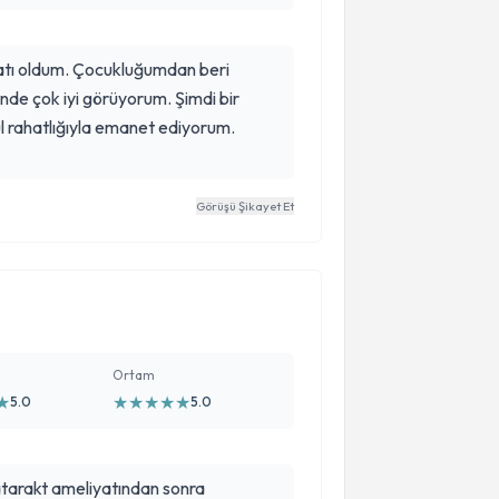
yatı oldum. Çocukluğumdan beri
de çok iyi görüyorum. Şimdi bir
 rahatlığıyla emanet ediyorum.
Görüşü Şikayet Et
Ortam
★
★
★
★
★
★
5.0
5.0
atarakt ameliyatından sonra