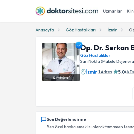
Uzmanlar
Klin
Anasayfa
Göz Hastalıkları
İzmir
Op
Op. Dr. Serkan B
Göz Hastalıkları
Sarı Nokta (Makula Dejeneras
İzmir
5.0
1 Adres
(
4
D
12
Fotoğraf
Op. Dr. Serkan Biliş Profil Fotoğrafı
Son Değerlendirme
Ben özel banka emeklisi olarak,tamamen tesadü