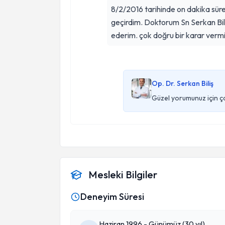
8/2/2016 tarihinde on dakika süren
geçirdim. Doktorum Sn Serkan Biliş beyefendiye ve ekibine teşekkür
ederim. çok doğru bir karar verm
Op. Dr. Serkan Biliş
Güzel yorumunuz için ç
Mesleki Bilgiler
Deneyim Süresi
Haziran 1996 - Günümüz (30 yıl)