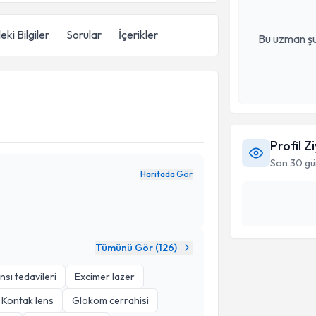
eki Bilgiler
Sorular
İçerikler
Bu uzman şu
Profil Z
Son 30 gü
Haritada Gör
Tümünü Gör (
126
)
sı tedavileri
Excimer lazer
Kontak lens
Glokom cerrahisi