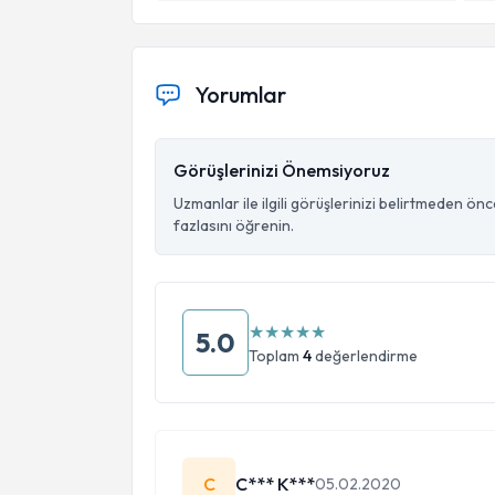
Yorumlar
Görüşlerinizi Önemsiyoruz
Uzmanlar ile ilgili görüşlerinizi belirtmeden ön
fazlasını öğrenin.
★
★
★
★
★
5.0
Toplam
4
değerlendirme
C
C*** K***
05.02.2020