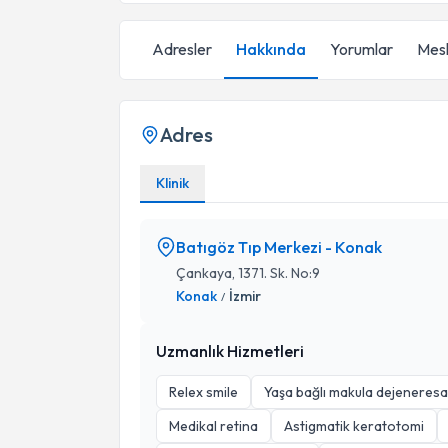
Adresler
Hakkında
Yorumlar
Mesl
Adres
Klinik
Batıgöz Tıp Merkezi - Konak
Çankaya, 1371. Sk. No:9
Konak
İzmir
/
Uzmanlık Hizmetleri
Relex smile
Yaşa bağlı makula dejeneresan
Medikal retina
Astigmatik keratotomi