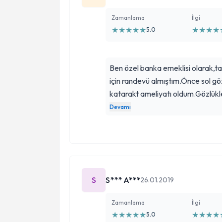
Zamanlama
İlgi
★
★
★
★
★
★
★
★
★
5.0
Ben özel banka emeklisi olarak,
için randevü almıştım.Önce sol 
katarakt ameliyatı oldum.Gözlü
çıkartım.İşinin uzmanı olan dokt
Devamı
ediyorum.iyiki varsınız iyiki benim
S
S*** A***
26.01.2019
Zamanlama
İlgi
★
★
★
★
★
★
★
★
★
5.0