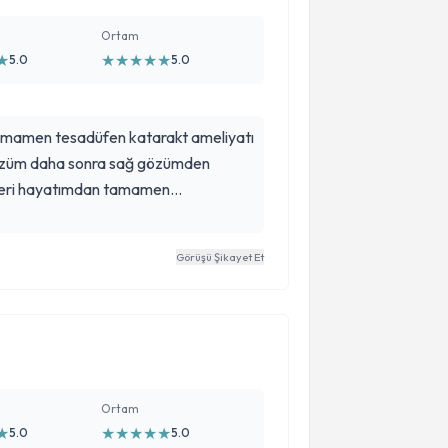
Ortam
★
★
★
★
★
★
5.0
5.0
tamamen tesadüfen katarakt ameliyatı
gözüm daha sonra sağ gözümden
kleri hayatımdan tamamen
orumuza çok çok teşekkür
 ameliyatımı siz yapmışsınız
Görüşü Şikayet Et
Ortam
★
★
★
★
★
★
5.0
5.0