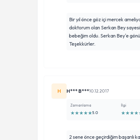
Bir yıl önce göz içi mercek ameli
doktorum olan Serkan Bey sayesin
bebeğim oldu. Serkan Bey'e gönül
Teşekkürler.
H
H*** B***
10.12.2017
Zamanlama
İlgi
★
★
★
★
★
★
★
★
★
5.0
2 sene önce geçirdiğim başarılı k