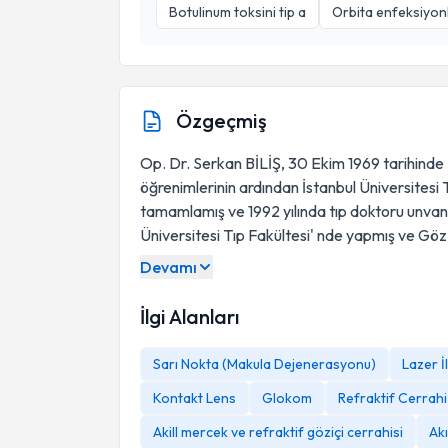
Botulinum toksini tip a
Orbita enfeksiyonl
Özgeçmiş
Op. Dr. Serkan BİLİŞ, 30 Ekim 1969 tarihinde
öğrenimlerinin ardından İstanbul Üniversitesi T
tamamlamış ve 1992 yılında tıp doktoru unvanı al
Üniversitesi Tıp Fakültesi' nde yapmış ve Göz
Devamı
İlgi Alanları
Sarı Nokta (Makula Dejenerasyonu)
Lazer İ
Kontakt Lens
Glokom
Refraktif Cerrahi
Akill mercek ve refraktif göziçi cerrahisi
Akı