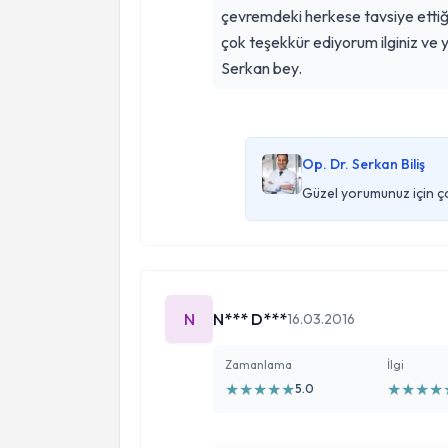
çevremdeki herkese tavsiye ettiğ
çok teşekkür ediyorum ilginiz ve y
Serkan bey.
Op. Dr. Serkan Biliş
Güzel yorumunuz için ç
N
N*** D***
16.03.2016
Zamanlama
İlgi
★
★
★
★
★
★
★
★
★
5.0