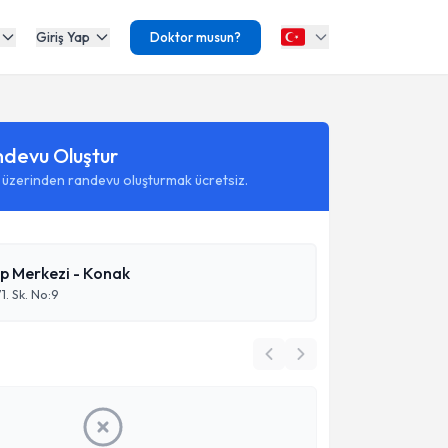
Giriş Yap
Doktor musun?
ndevu Oluştur
 üzerinden randevu oluşturmak ücretsiz.
p Merkezi - Konak
. Sk. No:9