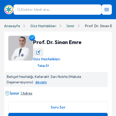
Doktor, klinik ara...
Anasayfa
Göz Hastalıkları
İzmir
Prof. Dr. Sinan Em
Prof. Dr. Sinan Emre
Göz Hastalıkları
Prof. Dr. Sinan Emre Profil Fotoğrafı
Takip Et
Behçet Hastalığı, Katarakt, Sarı Nokta (Makula
Dejenerasyonu)
devamı
İzmir
1 Adres
Soru Sor