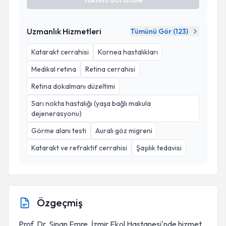
Takvimi Görüntüle
Uzmanlık Hizmetleri
Tümünü Gör (
123
)
Katarakt cerrahisi
Kornea hastalıkları
Medikal retina
Retina cerrahisi
Retina dokalmanı düzeltimi
Sarı nokta hastalığı (yaşa bağlı makula
dejenerasyonu)
Görme alanı testi
Auralı göz migreni
Katarakt ve refraktif cerrahisi
Şaşılık tedavisi
Özgeçmiş
Prof. Dr. Sinan Emre, İzmir Ekol Hastanesi'nde hizmet