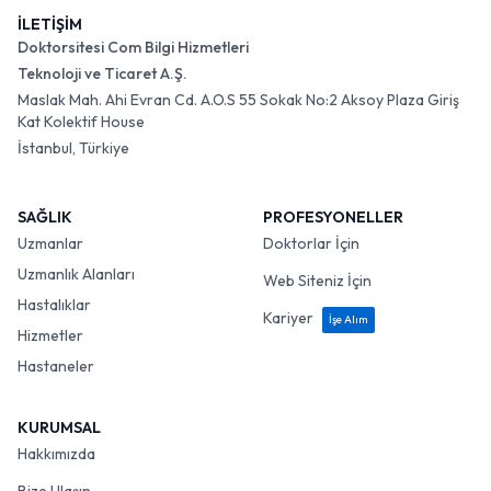
İLETİŞİM
Doktorsitesi Com Bilgi Hizmetleri
Teknoloji ve Ticaret A.Ş.
Maslak Mah. Ahi Evran Cd. A.O.S 55 Sokak No:2 Aksoy Plaza Giriş
Kat Kolektif House
İstanbul, Türkiye
SAĞLIK
PROFESYONELLER
Uzmanlar
Doktorlar İçin
Uzmanlık Alanları
Web Siteniz İçin
Hastalıklar
Kariyer
İşe Alım
Hizmetler
Hastaneler
KURUMSAL
Hakkımızda