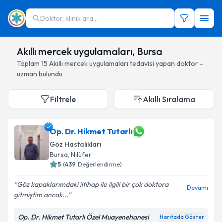
Doktor, klinik ara...
Akıllı mercek uygulamaları, Bursa
Toplam
15
Akıllı mercek uygulamaları
tedavisi yapan doktor -
uzman bulundu
Filtrele
Akıllı Sıralama
Op. Dr. Hikmet Tutarlı
Göz Hastalıkları
Bursa
, Nilüfer
5
(
439
Değerlendirme)
Göz kapaklarımdaki iltihap ile ilgili bir çok doktora
Devamı
gitmiştim ancak...
Op. Dr. Hikmet Tutarlı Özel Muayenehanesi
Haritada Göster