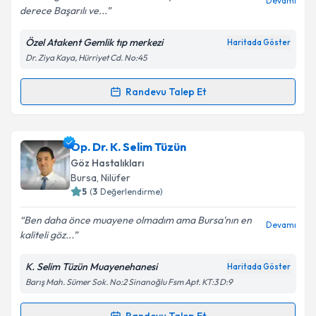
Devamı
derece Başarılı ve...
Özel Atakent Gemlik tıp merkezi
Haritada Göster
Kişisel verilerimin işlenmesine ilişkin
Aydınlatma
Dr. Ziya Kaya, Hürriyet Cd. No:45
Metni
'ni okudum ve kişisel verilerimin belirtilen
kapsamda işlenmesini kabul ediyorum.
Randevu Talep Et
Randevu Takvimi Talebi
Takvim Talebini Gönder
Op. Dr. Atila Gökçe Demir
için randevu takvimi
Op. Dr. K. Selim Tüzün
talebi oluşturun. Size bu uzmandan randevu almanız
Göz Hastalıkları
için bir takvim hazırlandığında e-posta ile
Bursa
, Nilüfer
bilgilendireceğiz.
5
(
3
Değerlendirme)
E-posta Adresiniz
Ben daha önce muayene olmadım ama Bursa'nın en
Devamı
kaliteli göz...
K. Selim Tüzün Muayenehanesi
Haritada Göster
Barış Mah. Sümer Sok. No:2 Sinanoğlu Fsm Apt. KT:3 D:9
Kişisel verilerimin işlenmesine ilişkin
Aydınlatma
Metni
'ni okudum ve kişisel verilerimin belirtilen
kapsamda işlenmesini kabul ediyorum.