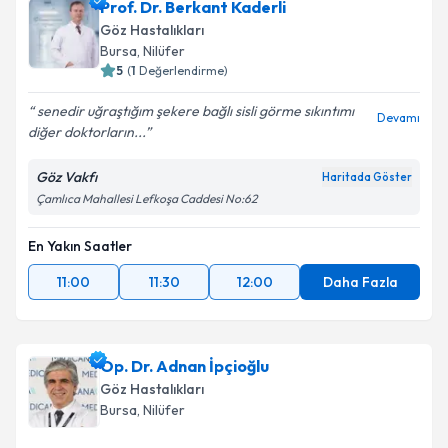
Prof. Dr. Berkant Kaderli
Göz Hastalıkları
Bursa
, Nilüfer
5
(
1
Değerlendirme)
senedir uğraştığım şekere bağlı sisli görme sıkıntımı
Devamı
diğer doktorların...
Göz Vakfı
Haritada Göster
Çamlıca Mahallesi Lefkoşa Caddesi No:62
En Yakın Saatler
11:00
11:30
12:00
Daha Fazla
Op. Dr. Adnan İpçioğlu
Göz Hastalıkları
Bursa
, Nilüfer