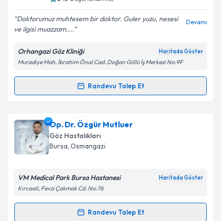
E-posta Adresiniz
Doktorumuz muhtesem bir doktor. Guler yuzu, nesesi
Devamı
ve ilgisi muazzam....
Orhangazi Göz Kliniği
Haritada Göster
Kişisel verilerimin işlenmesine ilişkin
Aydınlatma
Muradiye Mah. İbrahim Önal Cad. Doğan Güllü İş Merkezi No:9F
Metni
'ni okudum ve kişisel verilerimin belirtilen
kapsamda işlenmesini kabul ediyorum.
Randevu Talep Et
Randevu Takvimi Talebi
Takvim Talebini Gönder
Op. Dr. Esin İlhan Turan
için randevu takvimi talebi
Op. Dr. Özgür Mutluer
oluşturun. Size bu uzmandan randevu almanız için bir
Göz Hastalıkları
takvim hazırlandığında e-posta ile bilgilendireceğiz.
Bursa
, Osmangazi
E-posta Adresiniz
VM Medical Park Bursa Hastanesi
Haritada Göster
Kırcaali, Fevzi Çakmak Cd. No:76
Kişisel verilerimin işlenmesine ilişkin
Aydınlatma
Randevu Talep Et
Randevu Takvimi Talebi