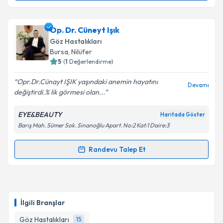
Metni
'ni okudum ve kişisel verilerimin belirtilen
kapsamda işlenmesini kabul ediyorum.
Op. Dr. Özgür Mutluer
için randevu takvimi talebi
Op. Dr. Cüneyt Işık
oluşturun. Size bu uzmandan randevu almanız için bir
Takvim Talebini Gönder
Göz Hastalıkları
takvim hazırlandığında e-posta ile bilgilendireceğiz.
Bursa
, Nilüfer
5
(
1
Değerlendirme)
E-posta Adresiniz
Opr.Dr.Cünayt IŞIK yaşındaki anemin hayatını
Devamı
değiştirdi.% lik görmesi olan...
EYE&BEAUTY
Haritada Göster
Kişisel verilerimin işlenmesine ilişkin
Aydınlatma
Barış Mah. Sümer Sok. Sinanoğlu Apart. No:2 Kat:1 Daire:3
Metni
'ni okudum ve kişisel verilerimin belirtilen
kapsamda işlenmesini kabul ediyorum.
Randevu Talep Et
Randevu Takvimi Talebi
Takvim Talebini Gönder
Op. Dr. Cüneyt Işık
için randevu takvimi talebi
oluşturun. Size bu uzmandan randevu almanız için bir
İlgili Branşlar
takvim hazırlandığında e-posta ile bilgilendireceğiz.
Göz Hastalıkları
15