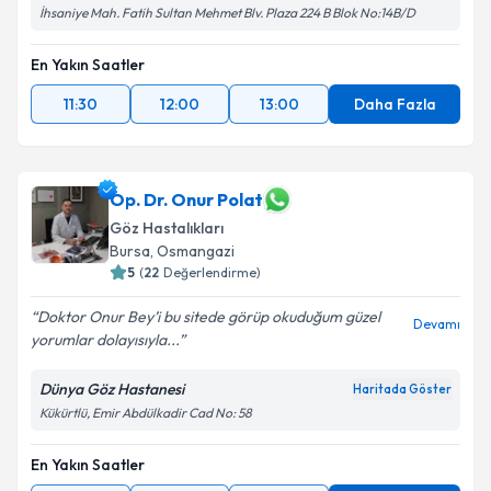
İhsaniye Mah. Fatih Sultan Mehmet Blv. Plaza 224 B Blok No:14B/D
En Yakın Saatler
11:30
12:00
13:00
Daha Fazla
Op. Dr. Onur Polat
Göz Hastalıkları
Bursa
, Osmangazi
5
(
22
Değerlendirme)
Doktor Onur Bey’i bu sitede görüp okuduğum güzel
Devamı
yorumlar dolayısıyla...
Dünya Göz Hastanesi
Haritada Göster
Kükürtlü, Emir Abdülkadir Cad No: 58
En Yakın Saatler