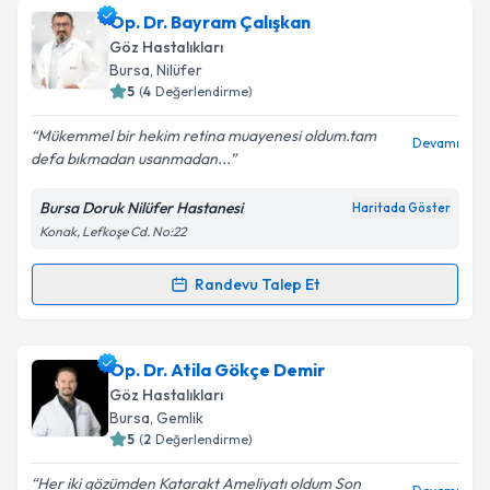
Takvim Talebini Gönder
Op. Dr. Önder Taşyenen
için randevu takvimi talebi
Op. Dr. Bayram Çalışkan
oluşturun. Size bu uzmandan randevu almanız için bir
Göz Hastalıkları
takvim hazırlandığında e-posta ile bilgilendireceğiz.
Bursa
, Nilüfer
5
(
4
Değerlendirme)
E-posta Adresiniz
Mükemmel bir hekim retina muayenesi oldum.tam
Devamı
defa bıkmadan usanmadan...
Bursa Doruk Nilüfer Hastanesi
Haritada Göster
Kişisel verilerimin işlenmesine ilişkin
Aydınlatma
Konak, Lefkoşe Cd. No:22
Metni
'ni okudum ve kişisel verilerimin belirtilen
kapsamda işlenmesini kabul ediyorum.
Randevu Talep Et
Randevu Takvimi Talebi
Takvim Talebini Gönder
Op. Dr. Bayram Çalışkan
için randevu takvimi talebi
Op. Dr. Atila Gökçe Demir
oluşturun. Size bu uzmandan randevu almanız için bir
Göz Hastalıkları
takvim hazırlandığında e-posta ile bilgilendireceğiz.
Bursa
, Gemlik
5
(
2
Değerlendirme)
E-posta Adresiniz
Her iki gözümden Katarakt Ameliyatı oldum Son