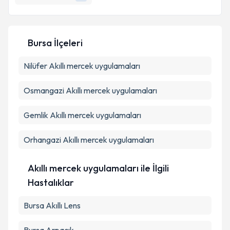
E-posta Adresiniz
Bursa İlçeleri
Kişisel verilerimin işlenmesine ilişkin
Aydınlatma
Nilüfer
Akıllı mercek uygulamaları
Metni
'ni okudum ve kişisel verilerimin belirtilen
kapsamda işlenmesini kabul ediyorum.
Osmangazi
Akıllı mercek uygulamaları
Takvim Talebini Gönder
Gemlik
Akıllı mercek uygulamaları
Orhangazi
Akıllı mercek uygulamaları
Akıllı mercek uygulamaları ile İlgili
Hastalıklar
Bursa Akıllı Lens