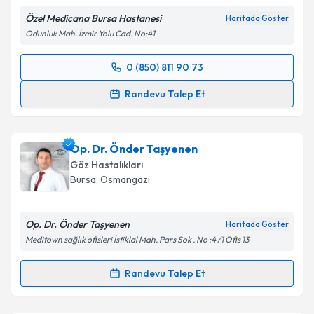
Özel Medicana Bursa Hastanesi
Haritada Göster
Odunluk Mah. İzmir Yolu Cad. No:41
0 (850) 811 90 73
Randevu Takvimi Talebi
Randevu Talep Et
Op. Dr. Adnan İpçioğlu
için randevu takvimi talebi
oluşturun. Size bu uzmandan randevu almanız için bir
Op. Dr. Önder Taşyenen
takvim hazırlandığında e-posta ile bilgilendireceğiz.
Göz Hastalıkları
E-posta Adresiniz
Bursa
, Osmangazi
Op. Dr. Önder Taşyenen
Haritada Göster
Meditown sağlık ofisleri İstiklal Mah. Pars Sok . No :4 /1 Ofis 13
Kişisel verilerimin işlenmesine ilişkin
Aydınlatma
Metni
'ni okudum ve kişisel verilerimin belirtilen
Randevu Talep Et
kapsamda işlenmesini kabul ediyorum.
Randevu Takvimi Talebi