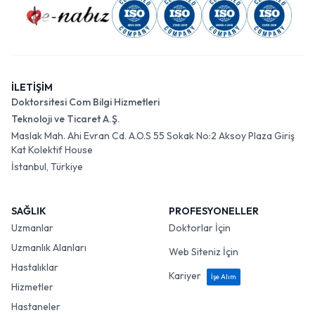
İLETİŞİM
Doktorsitesi Com Bilgi Hizmetleri
Teknoloji ve Ticaret A.Ş.
Maslak Mah. Ahi Evran Cd. A.O.S 55 Sokak No:2 Aksoy Plaza Giriş
Kat Kolektif House
İstanbul, Türkiye
SAĞLIK
PROFESYONELLER
Uzmanlar
Doktorlar İçin
Uzmanlık Alanları
Web Siteniz İçin
Hastalıklar
Kariyer
İşe Alım
Hizmetler
Hastaneler