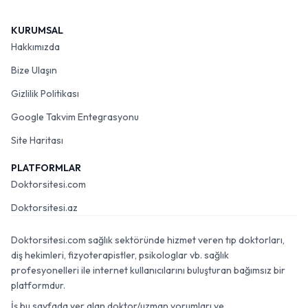
KURUMSAL
Hakkımızda
Bize Ulaşın
Gizlilik Politikası
Google Takvim Entegrasyonu
Site Haritası
PLATFORMLAR
Doktorsitesi.com
Doktorsitesi.az
Doktorsitesi.com sağlık sektöründe hizmet veren tıp doktorları,
diş hekimleri, fizyoterapistler, psikologlar vb. sağlık
profesyonelleri ile internet kullanıcılarını buluşturan bağımsız bir
platformdur.
İş bu sayfada yer alan doktor/uzman yorumları ve