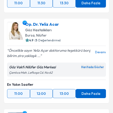
11:00
11:30
13:30
Daha Fazla
Op. Dr. Yeliz Acar
Göz Hastalıkları
Bursa
, Nilüfer
4.9
(
5
Değerlendirme)
Öncelikle sayın Yeliz Açar doktoruma teşekkürü borç
Devamı
bilirim.zira yaklaşık ...
Göz Vakfı Nilüfer Göz Merkezi
Haritada Göster
Çamlıca Mah. Lefkoşa Cd. No:62
En Yakın Saatler
11:00
12:00
13:00
Daha Fazla