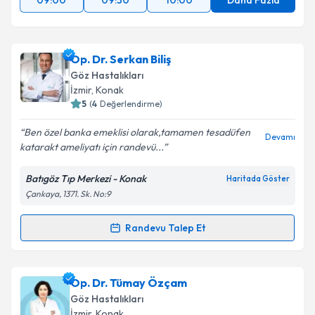
09:00
09:30
10:00
Daha Fazla
Op. Dr. Serkan Biliş
Göz Hastalıkları
İzmir
, Konak
5
(
4
Değerlendirme)
Ben özel banka emeklisi olarak,tamamen tesadüfen
Devamı
katarakt ameliyatı için randevü...
Batıgöz Tıp Merkezi - Konak
Haritada Göster
Çankaya, 1371. Sk. No:9
Randevu Talep Et
Randevu Takvimi Talebi
Op. Dr. Serkan Biliş
için randevu takvimi talebi
Op. Dr. Tümay Özçam
oluşturun. Size bu uzmandan randevu almanız için bir
Göz Hastalıkları
takvim hazırlandığında e-posta ile bilgilendireceğiz.
İzmir
, Konak