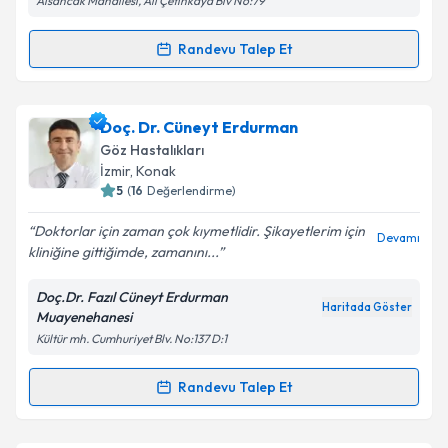
Alsancak Mahallesi, Ali Çetinkaya Blv No:79
Kişisel verilerimin işlenmesine ilişkin
Aydınlatma
Metni
'ni okudum ve kişisel verilerimin belirtilen
kapsamda işlenmesini kabul ediyorum.
Randevu Talep Et
Randevu Takvimi Talebi
Takvim Talebini Gönder
Doç. Dr. Naciye Kabataş
için randevu takvimi talebi
Doç. Dr. Cüneyt Erdurman
oluşturun. Size bu uzmandan randevu almanız için bir
Göz Hastalıkları
takvim hazırlandığında e-posta ile bilgilendireceğiz.
İzmir
, Konak
5
(
16
Değerlendirme)
E-posta Adresiniz
Doktorlar için zaman çok kıymetlidir. Şikayetlerim için
Devamı
kliniğine gittiğimde, zamanını...
Doç.Dr. Fazıl Cüneyt Erdurman
Kişisel verilerimin işlenmesine ilişkin
Aydınlatma
Haritada Göster
Muayenehanesi
Metni
'ni okudum ve kişisel verilerimin belirtilen
Kültür mh. Cumhuriyet Blv. No:137 D:1
kapsamda işlenmesini kabul ediyorum.
Randevu Talep Et
Randevu Takvimi Talebi
Takvim Talebini Gönder