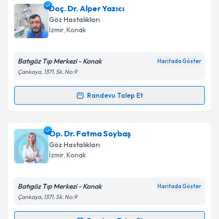
Doç. Dr. Cüneyt Erdurman
için randevu takvimi
Doç. Dr. Alper Yazıcı
talebi oluşturun. Size bu uzmandan randevu almanız
Göz Hastalıkları
için bir takvim hazırlandığında e-posta ile
İzmir
, Konak
bilgilendireceğiz.
E-posta Adresiniz
Batıgöz Tıp Merkezi - Konak
Haritada Göster
Çankaya, 1371. Sk. No:9
Randevu Talep Et
Randevu Takvimi Talebi
Kişisel verilerimin işlenmesine ilişkin
Aydınlatma
Metni
'ni okudum ve kişisel verilerimin belirtilen
kapsamda işlenmesini kabul ediyorum.
Doç. Dr. Alper Yazıcı
için randevu takvimi talebi
Op. Dr. Fatma Soybaş
oluşturun. Size bu uzmandan randevu almanız için bir
Göz Hastalıkları
takvim hazırlandığında e-posta ile bilgilendireceğiz.
Takvim Talebini Gönder
İzmir
, Konak
E-posta Adresiniz
Batıgöz Tıp Merkezi - Konak
Haritada Göster
Çankaya, 1371. Sk. No:9