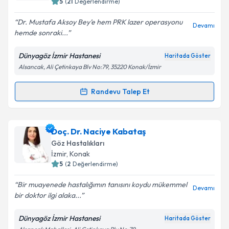
5
(
21
Değerlendirme)
E-posta Adresiniz
Dr. Mustafa Aksoy Bey’e hem PRK lazer operasyonu
Devamı
hemde sonraki...
Dünyagöz İzmir Hastanesi
Haritada Göster
Alsancak, Ali Çetinkaya Blv No:79, 35220 Konak/İzmir
Kişisel verilerimin işlenmesine ilişkin
Aydınlatma
Metni
'ni okudum ve kişisel verilerimin belirtilen
kapsamda işlenmesini kabul ediyorum.
Randevu Talep Et
Randevu Takvimi Talebi
Takvim Talebini Gönder
Yrd. Doç. Dr. Mustafa AKSOY
için randevu takvimi
Doç. Dr. Naciye Kabataş
talebi oluşturun. Size bu uzmandan randevu almanız
Göz Hastalıkları
için bir takvim hazırlandığında e-posta ile
İzmir
, Konak
bilgilendireceğiz.
5
(
2
Değerlendirme)
E-posta Adresiniz
Bir muayenede hastalığımın tanısını koydu mükemmel
Devamı
bir doktor ilgi alaka...
Dünyagöz İzmir Hastanesi
Haritada Göster