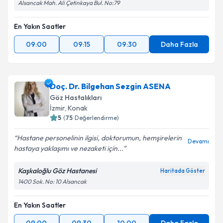
Alsancak Mah. Ali Çetinkaya Bul. No:79
En Yakın Saatler
09:00
09:15
09:30
Daha Fazla
Doç. Dr. Bilgehan Sezgin ASENA
Göz Hastalıkları
İzmir
, Konak
5
(
75
Değerlendirme)
Hastane personelinin ilgisi, doktorumun, hemşirelerin
Devamı
hastaya yaklaşımı ve nezaketi için...
Kaşkaloğlu Göz Hastanesi
Haritada Göster
1400 Sok. No: 10 Alsancak
En Yakın Saatler