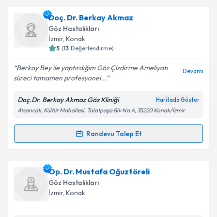
Prof. Dr. Sinan Emre
için randevu takvimi talebi
Doç. Dr. Berkay Akmaz
oluşturun. Size bu uzmandan randevu almanız için bir
Takvim Talebini Gönder
Göz Hastalıkları
takvim hazırlandığında e-posta ile bilgilendireceğiz.
İzmir
, Konak
5
(
13
Değerlendirme)
E-posta Adresiniz
Berkay Bey ile yaptırdığım Göz Çizdirme Ameliyatı
Devamı
süreci tamamen profesyonel...
Doç.Dr. Berkay Akmaz Göz Kliniği
Haritada Göster
Kişisel verilerimin işlenmesine ilişkin
Aydınlatma
Alsancak, Kültür Mahallesi, Talatpaşa Blv No:4, 35220 Konak/İzmir
Metni
'ni okudum ve kişisel verilerimin belirtilen
kapsamda işlenmesini kabul ediyorum.
Randevu Talep Et
Randevu Takvimi Talebi
Takvim Talebini Gönder
Doç. Dr. Berkay Akmaz
için randevu takvimi talebi
Op. Dr. Mustafa Oğuztöreli
oluşturun. Size bu uzmandan randevu almanız için bir
Göz Hastalıkları
takvim hazırlandığında e-posta ile bilgilendireceğiz.
İzmir
, Konak
E-posta Adresiniz