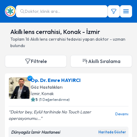
Doktor, klinik ara...
Akıllı lens cerrahisi, Konak - İzmir
Toplam
16
Akıllı lens cerrahisi
tedavisi yapan doktor - uzman
bulundu
Filtrele
Akıllı Sıralama
Op. Dr. Emre HAYIRCI
Göz Hastalıkları
İzmir
, Konak
5
(
1
Değerlendirme)
Doktor bey, Eylül tarihinde No Touch Lazer
Devamı
operasyonumu...
Dünyagöz İzmir Hastanesi
Haritada Göster