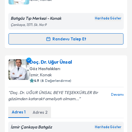
E-posta Adresiniz
Batıgöz Tıp Merkezi - Konak
Haritada Göster
Çankaya, 1371. Sk. No:9
Kişisel verilerimin işlenmesine ilişkin
Aydınlatma
Randevu Talep Et
Randevu Takvimi Talebi
Metni
'ni okudum ve kişisel verilerimin belirtilen
kapsamda işlenmesini kabul ediyorum.
Op. Dr. Tümay Özçam
için randevu takvimi talebi
Doç. Dr. Uğur Ünsal
oluşturun. Size bu uzmandan randevu almanız için bir
Takvim Talebini Gönder
Göz Hastalıkları
takvim hazırlandığında e-posta ile bilgilendireceğiz.
İzmir
, Konak
4.9
(
6
Değerlendirme)
E-posta Adresiniz
Doç. Dr. UĞUR ÜNSAL BEYE TEŞEKKÜRLER Bir
Devamı
gözümden katarakt ameliyatı olmam...
Adres
1
Adres
2
Kişisel verilerimin işlenmesine ilişkin
Aydınlatma
Metni
'ni okudum ve kişisel verilerimin belirtilen
kapsamda işlenmesini kabul ediyorum.
İzmir Çankaya Batıgöz
Haritada Göster