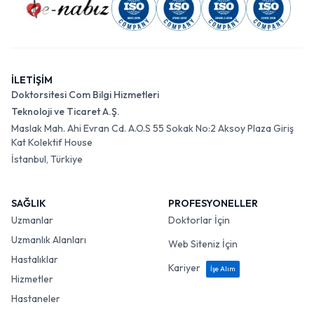
İLETİŞİM
Doktorsitesi Com Bilgi Hizmetleri
Teknoloji ve Ticaret A.Ş.
Maslak Mah. Ahi Evran Cd. A.O.S 55 Sokak No:2 Aksoy Plaza Giriş
Kat Kolektif House
İstanbul, Türkiye
SAĞLIK
PROFESYONELLER
Uzmanlar
Doktorlar İçin
Uzmanlık Alanları
Web Siteniz İçin
Hastalıklar
Kariyer
İşe Alım
Hizmetler
Hastaneler