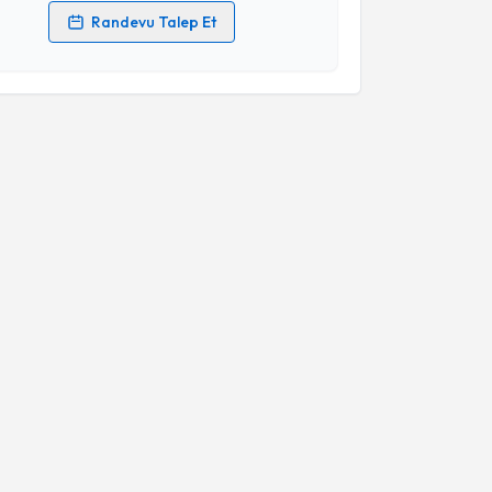
Randevu Talep Et
 verilerimin işlenmesine ilişkin
Aydınlatma Metni
'ni
 ve kişisel verilerimin belirtilen kapsamda
esini kabul ediyorum.
Takvim Talebini Gönder