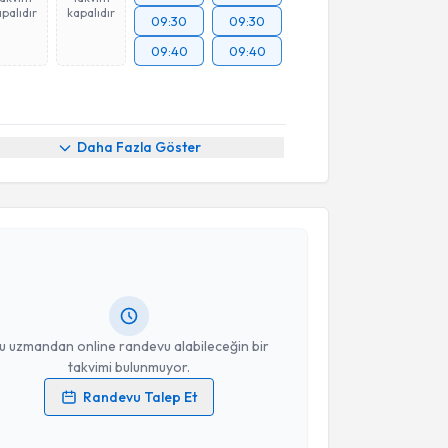
palıdır
kapalıdır
09:30
09:30
09:40
09:40
Daha Fazla Göster
akvimi Talebi
yesi Enes Kesim
için randevu takvimi talebi
Size bu uzmandan randevu almanız için bir takvim
ında e-posta ile bilgilendireceğiz.
resiniz
u uzmandan online randevu alabileceğin bir
takvimi bulunmuyor.
Randevu Talep Et
 verilerimin işlenmesine ilişkin
Aydınlatma Metni
'ni
 ve kişisel verilerimin belirtilen kapsamda