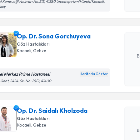
Randevu T
i Komsuoğlu bulvarı No:515, 41380 Umuttepe İzmit/İzmit/Kocaeli,
işlenm
rkey
Op. Dr. S
oluşturun. 
Op. Dr. Sona Gorchuyeva
hazırlandığ
Göz Hastalıkları
E-posta Ad
Kocaeli
, Gebze
B
el Merkez Prime Hastanesi
Haritada Göster
Randevu T
Kişisel
ikent, 2424. Sk. No: 25/2, 41400
okudum
işlenm
Op. Dr. Sa
Size bu uzm
Op. Dr. Saidalı Kholzoda
hazırlandığ
Göz Hastalıkları
E-posta Ad
Kocaeli
, Gebze
B