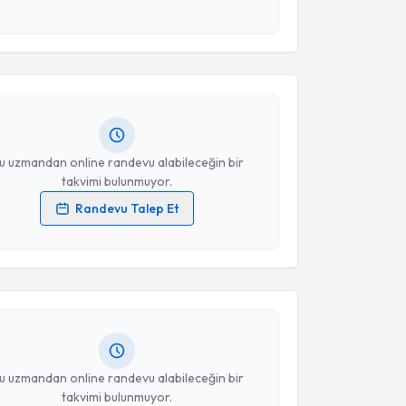
akvimi Talebi
esini kabul ediyorum.
Takvim Talebini Gönder
ona Gorchuyeva
için randevu takvimi talebi
Size bu uzmandan randevu almanız için bir takvim
ında e-posta ile bilgilendireceğiz.
resiniz
u uzmandan online randevu alabileceğin bir
takvimi bulunmuyor.
Randevu Talep Et
akvimi Talebi
 verilerimin işlenmesine ilişkin
Aydınlatma Metni
'ni
 ve kişisel verilerimin belirtilen kapsamda
esini kabul ediyorum.
idalı Kholzoda
için randevu takvimi talebi oluşturun.
andan randevu almanız için bir takvim
ında e-posta ile bilgilendireceğiz.
Takvim Talebini Gönder
resiniz
u uzmandan online randevu alabileceğin bir
takvimi bulunmuyor.