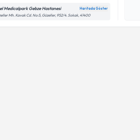
el Medicalpark Gebze Hastanesi
Haritada Göster
Kişisel
eller Mh. Kavak Cd. No:5, Güzeller, 952/4. Sokak, 41400
okudum
işlenm