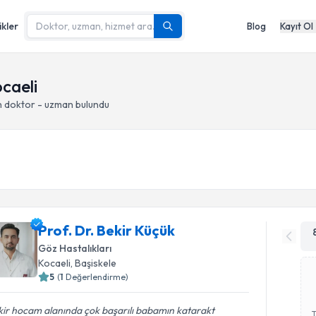
ikler
Blog
Kayıt Ol
ocaeli
n doktor - uzman bulundu
Prof. Dr. Bekir Küçük
Göz Hastalıkları
Kocaeli
, Başiskele
5
(
1
Değerlendirme)
ir hocam alanında çok başarılı babamın katarakt