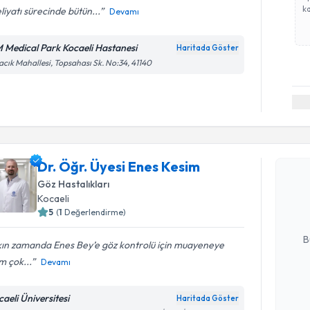
ka
iyatı sürecinde bütün...
Devamı
 Medical Park Kocaeli Hastanesi
Haritada Göster
cık Mahallesi, Topsahası Sk. No:34, 41140
Randevu T
Dr. Öğr. Üyesi Enes Kesim
Dr. Öğr. Ü
oluşturun. 
Göz Hastalıkları
hazırlandığ
Kocaeli
5
(
1
Değerlendirme)
E-posta Ad
B
kın zamanda Enes Bey’e göz kontrolü için muayeneye
im çok...
Devamı
Kişisel
caeli Üniversitesi
Haritada Göster
okudum