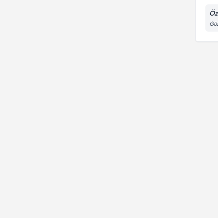
Öz
Güz