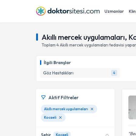
Uzmanlar
Klin
Akıllı mercek uygulamaları, K
Toplam
4
Akıllı mercek uygulamaları
tedavisi yapa
İlgili Branşlar
Göz Hastalıkları
4
Aktif Filtreler
Akıllı mercek uygulamaları
Kocaeli
Bek
Şehir
Kocaeli