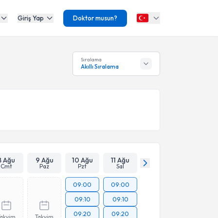
Giriş Yap
Doktor musun?
Sıralama
Akıllı Sıralama
8 Ağu
9 Ağu
10 Ağu
11 Ağu
Cmt
Paz
Pzt
Sal
09:00
09:00
09:10
09:10
09:20
09:20
Takvim
Takvim