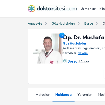
Uzmanlar
Klin
Anasayfa
Göz Hastalıkları
Bursa
O
Op. Dr. Mustafa
Göz Hastalıkları
Akıllı mercek uygulamaları, K
cerrahisi
devamı
Bursa
1 Adres
Op. Dr. Mustafa Yaşar Profil Fotoğrafı
Adresler
Hakkında
Yorumlar
Mesl