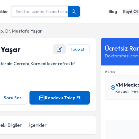
ikler
Blog
Kayıt Ol
p. Dr. Mustafa Yaşar
Ücretsiz Ra
 Yaşar
Takip Et
Doktorsitesi.com
atarakt Cerrahi, Korneal lazer refraktif
Adres
VM Medica
Kırcaali, Fe
Soru Sor
Randevu Talep Et
eki Bilgiler
İçerikler