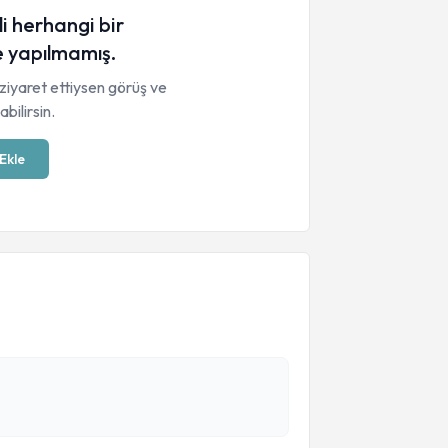
li herhangi bir
 yapılmamış.
ziyaret ettiysen görüş ve
bilirsin.
Ekle