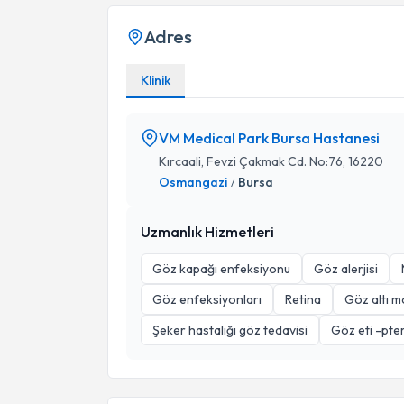
Adres
Klinik
VM Medical Park Bursa Hastanesi
Kırcaali, Fevzi Çakmak Cd. No:76, 16220
Osmangazi
Bursa
/
Uzmanlık Hizmetleri
Göz kapağı enfeksiyonu
Göz alerjisi
Göz enfeksiyonları
Retina
Göz altı m
Şeker hastalığı göz tedavisi
Göz eti -pter