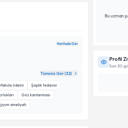
Bu uzman şu
Haritada Gör
Profil Z
Son 30 gü
Tümünü Gör (
32
)
Makula ödemi
Şaşılık tedavisi
orlukları
Göz kanlanması
jiyum ameliyatı