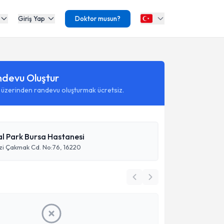
Giriş Yap
Doktor musun?
ndevu Oluştur
 üzerinden randevu oluşturmak ücretsiz.
l Park Bursa Hastanesi
vzi Çakmak Cd. No:76, 16220