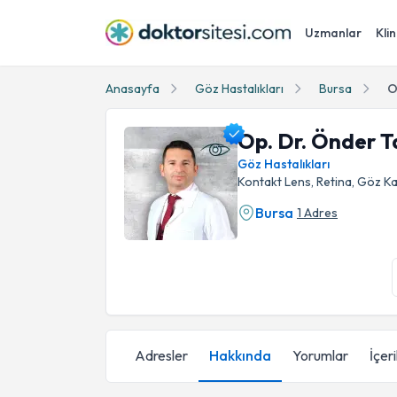
Uzmanlar
Klin
Anasayfa
Göz Hastalıkları
Bursa
O
Op. Dr. Önder 
Göz Hastalıkları
Kontakt Lens, Retina, Göz K
Bursa
1 Adres
Op. Dr. Önder Taşyenen Profil Fotoğrafı
Adresler
Hakkında
Yorumlar
İçer