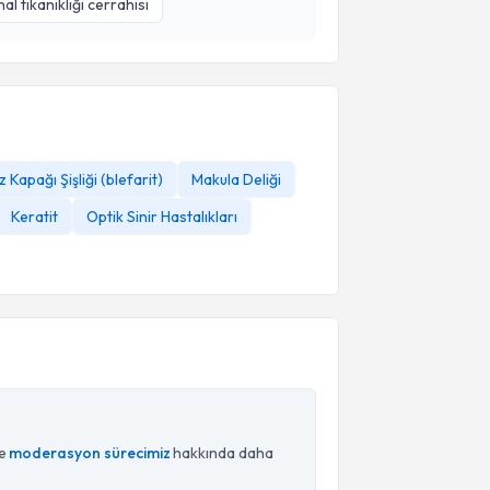
l tıkanıklığı cerrahisi
 Kapağı Şişliği (blefarit)
Makula Deliği
Keratit
Optik Sinir Hastalıkları
ce
moderasyon sürecimiz
hakkında daha