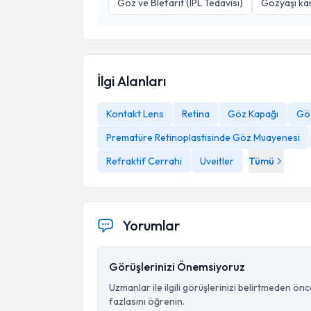
Göz ve Blefarit (IPL Tedavisi)
Gözyaşı kana
İlgi Alanları
Kontakt Lens
Retina
Göz Kapağı
Göz
Prematüre Retinoplastisinde Göz Muayenesi
Refraktif Cerrahi
Uveitler
Tümü
Yorumlar
Görüşlerinizi Önemsiyoruz
Uzmanlar ile ilgili görüşlerinizi belirtmeden ön
fazlasını öğrenin.