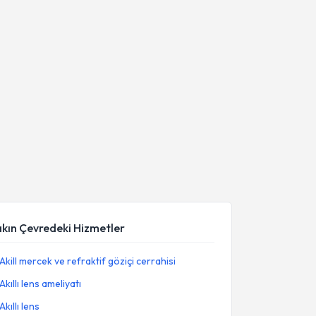
akın Çevredeki Hizmetler
Akill mercek ve refraktif göziçi cerrahisi
Akıllı lens ameliyatı
Akıllı lens