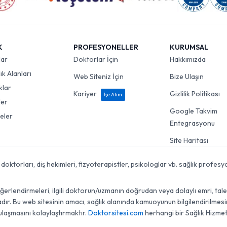
K
PROFESYONELLER
KURUMSAL
lar
Doktorlar İçin
Hakkımızda
k Alanları
Web Siteniz İçin
Bize Ulaşın
klar
Kariyer
Gizlilik Politikası
İşe Alım
ler
Google Takvim
eler
Entegrasyonu
Site Haritası
torları, diş hekimleri, fizyoterapistler, psikologlar vb. sağlık profesyon
lendirmeleri, ilgili doktorun/uzmanın doğrudan veya dolaylı emri, talebi, 
r. Bu web sitesinin amacı, sağlık alanında kamuoyunun bilgilendirilmesini
ulaşmasını kolaylaştırmaktır.
Doktorsitesi.com
herhangi bir Sağlık Hizmet