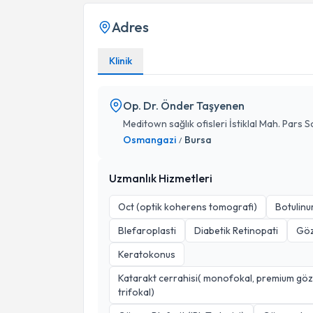
Adres
Klinik
Op. Dr. Önder Taşyenen
Meditown sağlık ofisleri İstiklal Mah. Pars So
Osmangazi
Bursa
/
Uzmanlık Hizmetleri
Oct (optik koherens tomografi)
Botulinum
Blefaroplasti
Diabetik Retinopati
Göz
Keratokonus
Katarakt cerrahisi( monofokal, premium göziçi
trifokal)