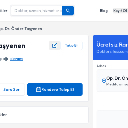
ikler
Blog
Kayıt Ol
p. Dr. Önder Taşyenen
Ücretsiz Ra
Taşyenen
Takip Et
Doktorsitesi.com
apağı
devamı
Adres
Op. Dr. Ö
Meditown sağl
Soru Sor
Randevu Talep Et
ikler