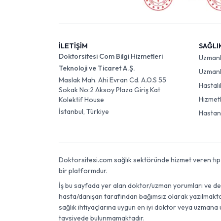
İLETİŞİM
SAĞLI
Doktorsitesi Com Bilgi Hizmetleri
Uzman
Teknoloji ve Ticaret A.Ş.
Uzmanlı
Maslak Mah. Ahi Evran Cd. A.O.S 55
Hastalı
Sokak No:2 Aksoy Plaza Giriş Kat
Hizmet
Kolektif House
İstanbul, Türkiye
Hastan
Doktorsitesi.com sağlık sektöründe hizmet veren tıp dok
bir platformdur.
İş bu sayfada yer alan doktor/uzman yorumları ve değer
hasta/danışan tarafından bağımsız olarak yazılmaktadı
sağlık ihtiyaçlarına uygun en iyi doktor veya uzmana 
tavsiyede bulunmamaktadır.