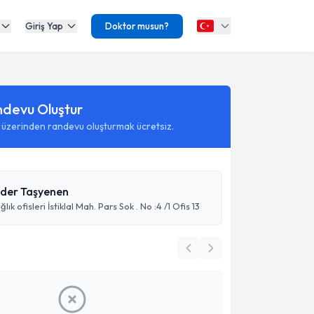
Giriş Yap
Doktor musun?
ndevu Oluştur
 üzerinden randevu oluşturmak ücretsiz.
nder Taşyenen
ık ofisleri İstiklal Mah. Pars Sok . No :4 /1 Ofis 13