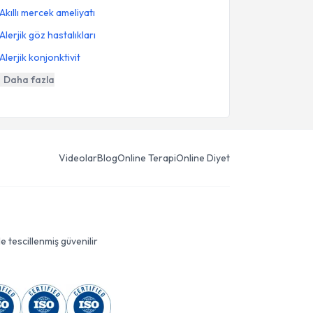
Akıllı mercek ameliyatı
Alerjik göz hastalıkları
Alerjik konjonktivit
Daha fazla
Videolar
Blog
Online Terapi
Online Diyet
le tescillenmiş güvenilir