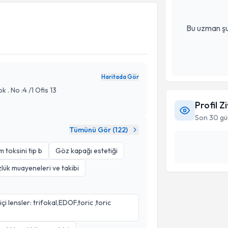
Bu uzman şu
Haritada Gör
k . No :4 /1 Ofis 13
Profil Z
Son 30 gü
Tümünü Gör (
122
)
 toksini tip b
Göz kapağı estetiği
lük muayeneleri ve takibi
 lensler: trifokal,EDOF,toric ,toric