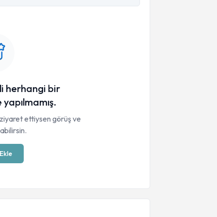
li herhangi bir
 yapılmamış.
ziyaret ettiysen görüş ve
bilirsin.
Ekle