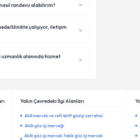
nasıl randevu alabilirim?
e/klinikte çalışıyor, iletişim
i uzmanlık alanında hizmet
rı
Yakın Çevredeki İlgi Alanları
Y
Akill mercek ve refraktif göziçi cerrahisi
Akıllı göz içi merceği
Akıllı göz içi mercek, fakik göz içi mercek