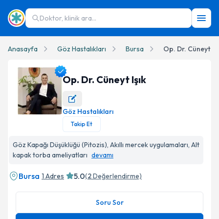
Doktor, klinik ara...
Anasayfa
Göz Hastalıkları
Bursa
Op. Dr. Cüneyt Işı
Op. Dr. Cüneyt Işık
Göz Hastalıkları
Op. Dr. Cüneyt Işık Profil Fotoğrafı
Takip Et
Göz Kapağı Düşüklüğü (Pitozis), Akıllı mercek uygulamaları, Alt
kapak torba ameliyatları
devamı
Bursa
5.0
1 Adres
(
2
Değerlendirme)
Soru Sor