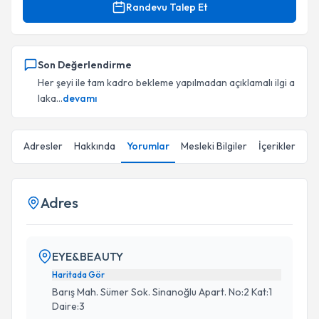
Randevu Talep Et
Son Değerlendirme
Her şeyi ile tam kadro bekleme yapılmadan açıklamalı ilgi a
laka...
devamı
Adresler
Hakkında
Yorumlar
Mesleki Bilgiler
İçerikler
Adres
EYE&BEAUTY
Haritada Gör
Barış Mah. Sümer Sok. Sinanoğlu Apart. No:2 Kat:1
Daire:3