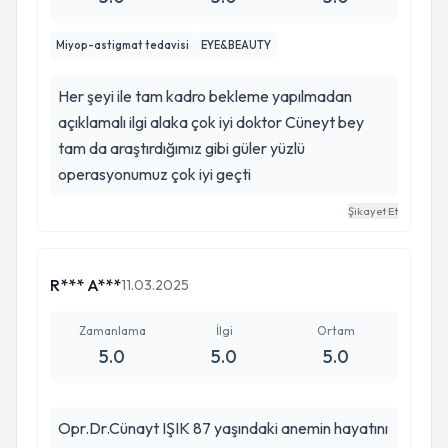
Miyop-astigmat tedavisi
EYE&BEAUTY
Her şeyi ile tam kadro bekleme yapılmadan
açıklamalı ilgi alaka çok iyi doktor Cüneyt bey
tam da araştırdığımız gibi güler yüzlü
operasyonumuz çok iyi geçti
Şikayet Et
R*** A***
11.03.2025
Zamanlama
İlgi
Ortam
5.0
5.0
5.0
Opr.Dr.Cünayt IŞIK 87 yaşındaki anemin hayatını