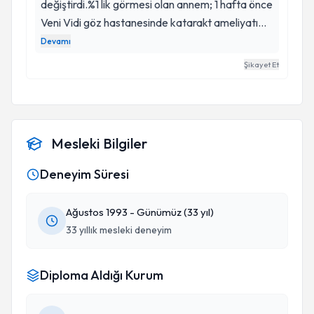
değiştirdi.%1 lik görmesi olan annem; 1 hafta önce
Veni Vidi göz hastanesinde katarakt ameliyatı
geçirdi. 1 gün arayla iki gözüne de operasyon
Devamı
uygulayan ve aynı gün görmesini sağlayan
Şikayet Et
saygıdeğer hocamıza sonsuz minnet ve
teşekkürlerimi iletiyorum. Hastaya olan
yaklaşımı tavrı ve insani davranışları da ayrıca
takdire şayan. Sevgiler Cüneyt hocam. Tekrar
Mesleki Bilgiler
çok teşekkürler.
Deneyim Süresi
Ağustos 1993 - Günümüz (33 yıl)
33 yıllık mesleki deneyim
Diploma Aldığı Kurum