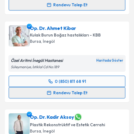
Randevu Talep Et
Op. Dr. Hurrem Şebnem Gürler
için randevu
takvimi talebi oluşturun. Size bu uzmandan randevu
Op. Dr. Ahmet Kibar
almanız için bir takvim hazırlandığında e-posta ile
bilgilendireceğiz.
Kulak Burun Boğaz hastalıkları - KBB
Bursa
, İnegöl
E-posta Adresiniz
Özel Aritmi İnegöl Hastanesi
Haritada Göster
Süleymaniye, İstiklal Cd No:189
Kişisel verilerimin işlenmesine ilişkin
Aydınlatma
0 (850) 811 68 91
Metni
'ni okudum ve kişisel verilerimin belirtilen
Randevu Takvimi Talebi
kapsamda işlenmesini kabul ediyorum.
Randevu Talep Et
Op. Dr. Ahmet Kibar
için randevu takvimi talebi
Takvim Talebini Gönder
oluşturun. Size bu uzmandan randevu almanız için bir
takvim hazırlandığında e-posta ile bilgilendireceğiz.
Op. Dr. Kadir Aksoy
Plastik Rekonstrüktif ve Estetik Cerrahi
E-posta Adresiniz
Bursa
, İnegöl