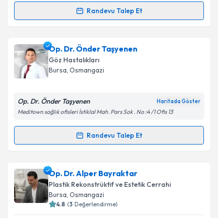
Randevu Talep Et
Randevu Takvimi Talebi
Takvim Talebini Gönder
Op. Dr. Cüneyt Işık
için randevu takvimi talebi
Op. Dr. Önder Taşyenen
oluşturun. Size bu uzmandan randevu almanız için bir
Göz Hastalıkları
takvim hazırlandığında e-posta ile bilgilendireceğiz.
Bursa
, Osmangazi
E-posta Adresiniz
Op. Dr. Önder Taşyenen
Haritada Göster
Meditown sağlık ofisleri İstiklal Mah. Pars Sok . No :4 /1 Ofis 13
Kişisel verilerimin işlenmesine ilişkin
Aydınlatma
Randevu Talep Et
Randevu Takvimi Talebi
Metni
'ni okudum ve kişisel verilerimin belirtilen
kapsamda işlenmesini kabul ediyorum.
Op. Dr. Önder Taşyenen
için randevu takvimi talebi
Op. Dr. Alper Bayraktar
oluşturun. Size bu uzmandan randevu almanız için bir
Takvim Talebini Gönder
Plastik Rekonstrüktif ve Estetik Cerrahi
takvim hazırlandığında e-posta ile bilgilendireceğiz.
Bursa
, Osmangazi
4.8
(
3
Değerlendirme)
E-posta Adresiniz