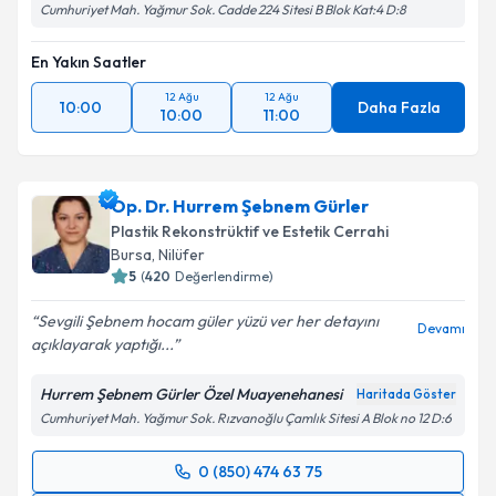
Cumhuriyet Mah. Yağmur Sok. Cadde 224 Sitesi B Blok Kat:4 D:8
En Yakın Saatler
12 Ağu
12 Ağu
10:00
Daha Fazla
10:00
11:00
Op. Dr. Hurrem Şebnem Gürler
Plastik Rekonstrüktif ve Estetik Cerrahi
Bursa
, Nilüfer
5
(
420
Değerlendirme)
Sevgili Şebnem hocam güler yüzü ver her detayını
Devamı
açıklayarak yaptığı...
Hurrem Şebnem Gürler Özel Muayenehanesi
Haritada Göster
Cumhuriyet Mah. Yağmur Sok. Rızvanoğlu Çamlık Sitesi A Blok no 12 D:6
0 (850) 474 63 75
Randevu Takvimi Talebi