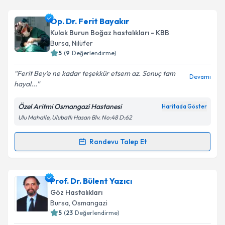
Takvim Talebini Gönder
Op. Dr. Ayşenur Şerikoğlu
için randevu takvimi talebi
Op. Dr. Ferit Bayakır
oluşturun. Size bu uzmandan randevu almanız için bir
Kulak Burun Boğaz hastalıkları - KBB
takvim hazırlandığında e-posta ile bilgilendireceğiz.
Bursa
, Nilüfer
5
(
9
Değerlendirme)
E-posta Adresiniz
Ferit Bey’e ne kadar teşekkür etsem az. Sonuç tam
Devamı
hayal...
Özel Aritmi Osmangazi Hastanesi
Haritada Göster
Kişisel verilerimin işlenmesine ilişkin
Aydınlatma
Ulu Mahalle, Ulubatlı Hasan Blv. No:48 D:62
Metni
'ni okudum ve kişisel verilerimin belirtilen
kapsamda işlenmesini kabul ediyorum.
Randevu Talep Et
Randevu Takvimi Talebi
Takvim Talebini Gönder
Op. Dr. Ferit Bayakır
için randevu takvimi talebi
Prof. Dr. Bülent Yazıcı
oluşturun. Size bu uzmandan randevu almanız için bir
Göz Hastalıkları
takvim hazırlandığında e-posta ile bilgilendireceğiz.
Bursa
, Osmangazi
5
(
23
Değerlendirme)
E-posta Adresiniz