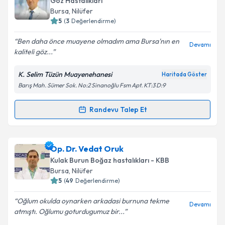
Göz Hastalıkları
için bir takvim hazırlandığında e-posta ile
Bursa
, Nilüfer
bilgilendireceğiz.
5
(
3
Değerlendirme)
E-posta Adresiniz
Ben daha önce muayene olmadım ama Bursa'nın en
Devamı
kaliteli göz...
K. Selim Tüzün Muayenehanesi
Haritada Göster
Barış Mah. Sümer Sok. No:2 Sinanoğlu Fsm Apt. KT:3 D:9
Kişisel verilerimin işlenmesine ilişkin
Aydınlatma
Metni
'ni okudum ve kişisel verilerimin belirtilen
kapsamda işlenmesini kabul ediyorum.
Randevu Talep Et
Randevu Takvimi Talebi
Takvim Talebini Gönder
Op. Dr. K. Selim Tüzün
için randevu takvimi talebi
Op. Dr. Vedat Oruk
oluşturun. Size bu uzmandan randevu almanız için bir
Kulak Burun Boğaz hastalıkları - KBB
takvim hazırlandığında e-posta ile bilgilendireceğiz.
Bursa
, Nilüfer
5
(
49
Değerlendirme)
E-posta Adresiniz
Oğlum okulda oynarken arkadasi burnuna tekme
Devamı
atmıştı. Oğlumu goturdugumuz bir...