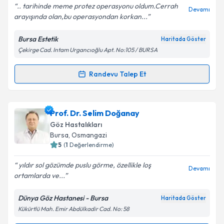
.. tarihinde meme protez operasyonu oldum.Cerrah
Devamı
arayışında olan,bu operasyondan korkan...
Bursa Estetik
Haritada Göster
Kişisel verilerimin işlenmesine ilişkin
Aydınlatma
Çekirge Cad. Intam Urgancıoğlu Apt. No:105 / BURSA
Metni
'ni okudum ve kişisel verilerimin belirtilen
kapsamda işlenmesini kabul ediyorum.
Randevu Talep Et
Randevu Takvimi Talebi
Takvim Talebini Gönder
Op. Dr. Alper Bayraktar
için randevu takvimi talebi
Prof. Dr. Selim Doğanay
oluşturun. Size bu uzmandan randevu almanız için bir
Göz Hastalıkları
takvim hazırlandığında e-posta ile bilgilendireceğiz.
Bursa
, Osmangazi
5
(
1
Değerlendirme)
E-posta Adresiniz
yıldır sol gözümde puslu görme, özellikle loş
Devamı
ortamlarda ve...
Dünya Göz Hastanesi - Bursa
Haritada Göster
Kişisel verilerimin işlenmesine ilişkin
Aydınlatma
Kükürtlü Mah. Emir Abdülkadir Cad. No: 58
Metni
'ni okudum ve kişisel verilerimin belirtilen
kapsamda işlenmesini kabul ediyorum.