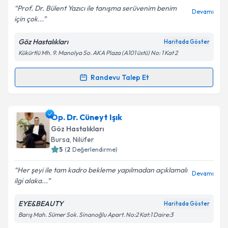
Prof. Dr. Bülent Yazıcı ile tanışma serüvenim benim
Devamı
için çok...
Göz Hastalıkları
Haritada Göster
Kişisel verilerimin işlenmesine ilişkin
Aydınlatma
Kükürtlü Mh. 9. Manolya So. AKA Plaza (A101 üstü) No: 1 Kat 2
Metni
'ni okudum ve kişisel verilerimin belirtilen
kapsamda işlenmesini kabul ediyorum.
Randevu Talep Et
Randevu Takvimi Talebi
Takvim Talebini Gönder
Prof. Dr. Bülent Yazıcı
için randevu takvimi talebi
Op. Dr. Cüneyt Işık
oluşturun. Size bu uzmandan randevu almanız için bir
Göz Hastalıkları
takvim hazırlandığında e-posta ile bilgilendireceğiz.
Bursa
, Nilüfer
5
(
2
Değerlendirme)
E-posta Adresiniz
Her şeyi ile tam kadro bekleme yapılmadan açıklamalı
Devamı
ilgi alaka...
EYE&BEAUTY
Haritada Göster
Kişisel verilerimin işlenmesine ilişkin
Aydınlatma
Barış Mah. Sümer Sok. Sinanoğlu Apart. No:2 Kat:1 Daire:3
Metni
'ni okudum ve kişisel verilerimin belirtilen
kapsamda işlenmesini kabul ediyorum.