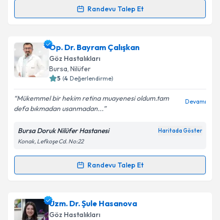
Randevu Talep Et
Randevu Takvimi Talebi
Takvim Talebini Gönder
Prof. Dr. Selim Doğanay
için randevu takvimi talebi
Op. Dr. Bayram Çalışkan
oluşturun. Size bu uzmandan randevu almanız için bir
Göz Hastalıkları
takvim hazırlandığında e-posta ile bilgilendireceğiz.
Bursa
, Nilüfer
5
(
4
Değerlendirme)
E-posta Adresiniz
Mükemmel bir hekim retina muayenesi oldum.tam
Devamı
defa bıkmadan usanmadan...
Bursa Doruk Nilüfer Hastanesi
Haritada Göster
Kişisel verilerimin işlenmesine ilişkin
Aydınlatma
Konak, Lefkoşe Cd. No:22
Metni
'ni okudum ve kişisel verilerimin belirtilen
kapsamda işlenmesini kabul ediyorum.
Randevu Talep Et
Randevu Takvimi Talebi
Takvim Talebini Gönder
Op. Dr. Bayram Çalışkan
için randevu takvimi talebi
Uzm. Dr. Şule Hasanova
oluşturun. Size bu uzmandan randevu almanız için bir
Göz Hastalıkları