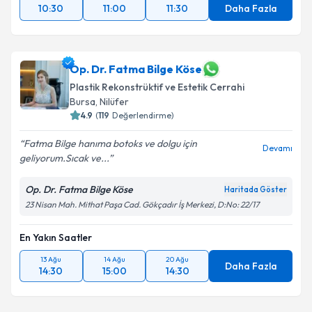
10:30
11:00
11:30
Daha Fazla
Op. Dr. Fatma Bilge Köse
Plastik Rekonstrüktif ve Estetik Cerrahi
Bursa
, Nilüfer
4.9
(
119
Değerlendirme)
Fatma Bilge hanıma botoks ve dolgu için
Devamı
geliyorum.Sıcak ve...
Op. Dr. Fatma Bilge Köse
Haritada Göster
23 Nisan Mah. Mithat Paşa Cad. Gökçadır İş Merkezi, D:No: 22/17
En Yakın Saatler
13 Ağu
14 Ağu
20 Ağu
Daha Fazla
14:30
15:00
14:30