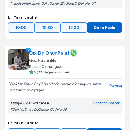
İhsaniye Mah. İlknur Sok . Bulvar 224 Sitesi D Blok No : 1/1
En Yakın Saatler
10:00
10:30
12:00
Daha Fazla
Op. Dr. Onur Polat
Göz Hastalıkları
Bursa
, Osmangazi
5
(
22
Değerlendirme)
Doktor Onur Bey’i bu sitede görüp okuduğum güzel
Devamı
yorumlar dolayısıyla...
Dünya Göz Hastanesi
Haritada Göster
Kükürtlü, Emir Abdülkadir Cad No: 58
En Yakın Saatler