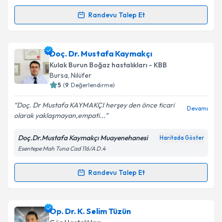
kapsamda işlenmesini kabul ediyorum.
Randevu Talep Et
Randevu Takvimi Talebi
Takvim Talebini Gönder
Op. Dr. Orhan Tunalı
için randevu takvimi talebi
Doç. Dr. Mustafa Kaymakçı
oluşturun. Size bu uzmandan randevu almanız için bir
Kulak Burun Boğaz hastalıkları - KBB
takvim hazırlandığında e-posta ile bilgilendireceğiz.
Bursa
, Nilüfer
5
(
9
Değerlendirme)
E-posta Adresiniz
Doç. Dr Mustafa KAYMAKÇI herşey den önce ticari
Devamı
olarak yaklaşmayan,empati...
Doç.Dr.Mustafa Kaymakçı Muayenehanesi
Haritada Göster
Kişisel verilerimin işlenmesine ilişkin
Aydınlatma
Esentepe Mah Tuna Cad 116/A D.4
Metni
'ni okudum ve kişisel verilerimin belirtilen
kapsamda işlenmesini kabul ediyorum.
Randevu Talep Et
Randevu Takvimi Talebi
Takvim Talebini Gönder
Doç. Dr. Mustafa Kaymakçı
için randevu takvimi
Op. Dr. K. Selim Tüzün
talebi oluşturun. Size bu uzmandan randevu almanız