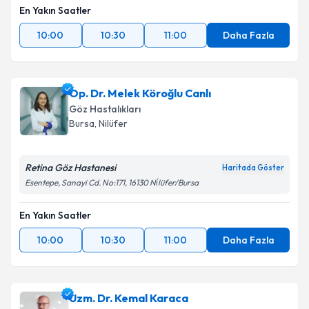
En Yakın Saatler
10:00
10:30
11:00
Daha Fazla
Op. Dr. Melek Köroğlu Canlı
Göz Hastalıkları
Bursa
, Nilüfer
Retina Göz Hastanesi
Haritada Göster
Esentepe, Sanayi Cd. No:171, 16130 Ni̇lüfer/Bursa
En Yakın Saatler
10:00
10:30
11:00
Daha Fazla
Uzm. Dr. Kemal Karaca