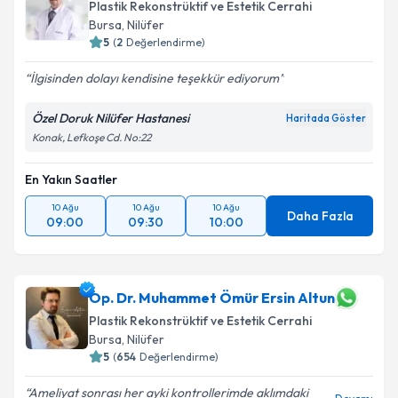
Plastik Rekonstrüktif ve Estetik Cerrahi
Bursa
, Nilüfer
5
(
2
Değerlendirme)
İlgisinden dolayı kendisine teşekkür ediyorum
Özel Doruk Nilüfer Hastanesi
Haritada Göster
Konak, Lefkoşe Cd. No:22
En Yakın Saatler
10 Ağu
10 Ağu
10 Ağu
Daha Fazla
09:00
09:30
10:00
Op. Dr. Muhammet Ömür Ersin Altun
Plastik Rekonstrüktif ve Estetik Cerrahi
Bursa
, Nilüfer
5
(
654
Değerlendirme)
Ameliyat sonrası her ayki kontrollerimde aklımdaki