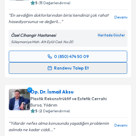
5
(
11
Değerlendirme)
En sevdiğim doktorlarından birisi kendinizi çok rahat
Devamı
hissediyorsunuz ve değerli...
Kişisel verilerimin işlenmesine ilişkin
Aydınlatma
Metni
'ni okudum ve kişisel verilerimin belirtilen
Özel Cihangir Hastanesi
Haritada Göster
kapsamda işlenmesini kabul ediyorum.
Süleymaniye Mah. Altı Eylül Cad. No:20
Takvim Talebini Gönder
0 (850) 474 50 09
Randevu Takvimi Talebi
Randevu Talep Et
Op. Dr. Kadir Aksoy
için randevu takvimi talebi
oluşturun. Size bu uzmandan randevu almanız için bir
Op. Dr. İsmail Aksu
takvim hazırlandığında e-posta ile bilgilendireceğiz.
Plastik Rekonstrüktif ve Estetik Cerrahi
E-posta Adresiniz
Bursa
, Yıldırım
5
(
2
Değerlendirme)
Yıllardır nefes alma konusunda yaşadığım problemin
Devamı
aslında ne kadar ciddi...
Kişisel verilerimin işlenmesine ilişkin
Aydınlatma