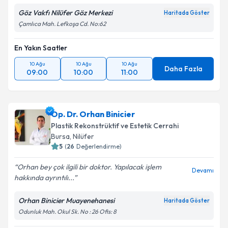
Göz Vakfı Nilüfer Göz Merkezi
Haritada Göster
Çamlıca Mah. Lefkoşa Cd. No:62
En Yakın Saatler
10 Ağu
10 Ağu
10 Ağu
Daha Fazla
09:00
10:00
11:00
Op. Dr. Orhan Binicier
Plastik Rekonstrüktif ve Estetik Cerrahi
Bursa
, Nilüfer
5
(
26
Değerlendirme)
Orhan bey çok ilgili bir doktor. Yapılacak işlem
Devamı
hakkında ayrıntılı...
Orhan Binicier Muayenehanesi
Haritada Göster
Odunluk Mah. Okul Sk. No : 26 Ofis: 8