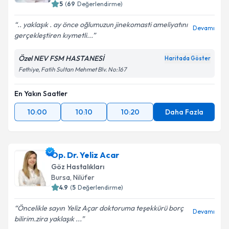
5
(
69
Değerlendirme)
.. yaklaşık . ay önce oğlumuzun jinekomasti ameliyatını
Devamı
gerçekleştiren kıymetli...
Özel NEV FSM HASTANESİ
Haritada Göster
Fethiye, Fatih Sultan Mehmet Blv. No:167
En Yakın Saatler
10:00
10:10
10:20
Daha Fazla
Op. Dr. Yeliz Acar
Göz Hastalıkları
Bursa
, Nilüfer
4.9
(
5
Değerlendirme)
Öncelikle sayın Yeliz Açar doktoruma teşekkürü borç
Devamı
bilirim.zira yaklaşık ...