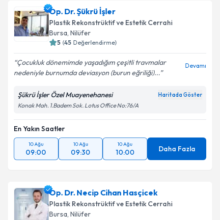
Op. Dr. Şükrü İşler
Plastik Rekonstrüktif ve Estetik Cerrahi
Bursa
, Nilüfer
5
(
45
Değerlendirme)
Çocukluk dönemimde yaşadığım çeşitli travmalar
Devamı
nedeniyle burnumda deviasyon (burun eğriliği)...
Şükrü İşler Özel Muayenehanesi
Haritada Göster
Konak Mah. 1.Badem Sok. Lotus Office No:76/A
En Yakın Saatler
10 Ağu
10 Ağu
10 Ağu
Daha Fazla
09:00
09:30
10:00
Op. Dr. Necip Cihan Hasçicek
Plastik Rekonstrüktif ve Estetik Cerrahi
Bursa
, Nilüfer