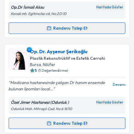
Metni
'ni okudum ve kişisel verilerimin belirtilen
Op.Dr İsmail Aksu
Haritada Göster
kapsamda işlenmesini kabul ediyorum.
Konak mh. Egitimciler cd. No:2 D:10
Takvim Talebini Gönder
Randevu Talep Et
Randevu Takvimi Talebi
Op. Dr. İsmail Aksu
için randevu takvimi talebi
Op. Dr. Ayşenur Şerikoğlu
oluşturun. Size bu uzmandan randevu almanız için bir
Plastik Rekonstrüktif ve Estetik Cerrahi
takvim hazırlandığında e-posta ile bilgilendireceğiz.
Bursa
, Nilüfer
5
(
1
Değerlendirme)
E-posta Adresiniz
Medicana hastanesinde çalışan Dr hanım ensemde
Devamı
bulunan lipomları local...
Özel Jimer Hastanesi (Odunluk )
Haritada Göster
Kişisel verilerimin işlenmesine ilişkin
Aydınlatma
Odunluk Mah. Mihraplı Cad. No:6 16110
Metni
'ni okudum ve kişisel verilerimin belirtilen
kapsamda işlenmesini kabul ediyorum.
Randevu Talep Et
Randevu Takvimi Talebi