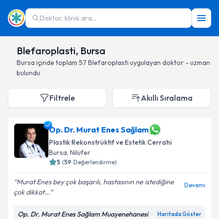
Doktor, klinik ara...
Blefaroplasti, Bursa
Bursa
içinde toplam
57
Blefaroplasti
uygulayan doktor - uzman
bulundu
Filtrele
Akıllı Sıralama
Op. Dr. Murat Enes Sağlam
Plastik Rekonstrüktif ve Estetik Cerrahi
Bursa
, Nilüfer
5
(
59
Değerlendirme)
Murat Enes bey çok başarılı, hastasının ne istediğine
Devamı
çok dikkat...
Op. Dr. Murat Enes Sağlam Muayenehanesi
Haritada Göster