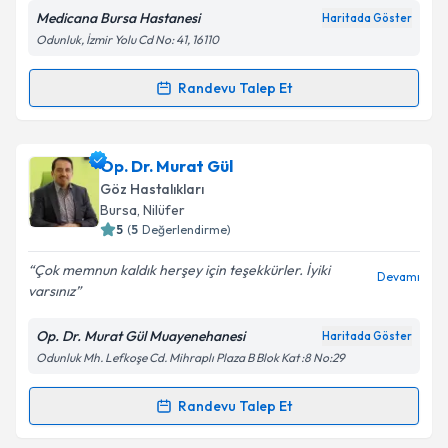
Medicana Bursa Hastanesi
Haritada Göster
Kişisel verilerimin işlenmesine ilişkin
Aydınlatma
Odunluk, İzmir Yolu Cd No: 41, 16110
Metni
'ni okudum ve kişisel verilerimin belirtilen
kapsamda işlenmesini kabul ediyorum.
Randevu Talep Et
Randevu Takvimi Talebi
Takvim Talebini Gönder
Op. Dr. Vedat Oruk
için randevu takvimi talebi
Op. Dr. Murat Gül
oluşturun. Size bu uzmandan randevu almanız için bir
Göz Hastalıkları
takvim hazırlandığında e-posta ile bilgilendireceğiz.
Bursa
, Nilüfer
5
(
5
Değerlendirme)
E-posta Adresiniz
Çok memnun kaldık herşey için teşekkürler. İyiki
Devamı
varsınız
Op. Dr. Murat Gül Muayenehanesi
Haritada Göster
Kişisel verilerimin işlenmesine ilişkin
Aydınlatma
Odunluk Mh. Lefkoşe Cd. Mihraplı Plaza B Blok Kat :8 No:29
Metni
'ni okudum ve kişisel verilerimin belirtilen
kapsamda işlenmesini kabul ediyorum.
Randevu Talep Et
Randevu Takvimi Talebi
Takvim Talebini Gönder