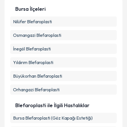
Kişisel verilerimin işlenmesine ilişkin
Aydınlatma
Metni
'ni okudum ve kişisel verilerimin belirtilen
Bursa İlçeleri
kapsamda işlenmesini kabul ediyorum.
Nilüfer
Blefaroplasti
Takvim Talebini Gönder
Osmangazi
Blefaroplasti
İnegöl
Blefaroplasti
Yıldırım
Blefaroplasti
Büyükorhan
Blefaroplasti
Orhangazi
Blefaroplasti
Blefaroplasti ile İlgili Hastalıklar
Bursa Blefaroplasti (Göz Kapağı Estetiği)