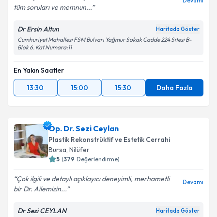
Devamı
tüm soruları ve memnun...
Dr Ersin Altun
Haritada Göster
Cumhuriyet Mahallesi FSM Bulvarı Yağmur Sokak Cadde 224 Sitesi B-
Blok 6. Kat Numara:11
En Yakın Saatler
13:30
15:00
15:30
Daha Fazla
Op. Dr. Sezi Ceylan
Plastik Rekonstrüktif ve Estetik Cerrahi
Bursa
, Nilüfer
5
(
379
Değerlendirme)
Çok ilgili ve detaylı açıklayıcı deneyimli, merhametli
Devamı
bir Dr. Ailemizin...
Dr Sezi CEYLAN
Haritada Göster