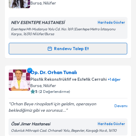
takvim hazırlandığında e-posta ile bilgilendireceğiz.
Bursa
, Nilüfer
E-posta Adresiniz
NEV ESENTEPE HASTANESİ
Haritada Göster
Esentepe Mh Mudanya Yolu Cd. No: 169 (Esentepe Metro İstasyonu
Karşısı, 16310 Ni̇lüfer/Bursa
Kişisel verilerimin işlenmesine ilişkin
Aydınlatma
Randevu Talep Et
Metni
'ni okudum ve kişisel verilerimin belirtilen
Randevu Takvimi Talebi
kapsamda işlenmesini kabul ediyorum.
Uzm. Dr. Şule Hasanova
için randevu takvimi talebi
Op. Dr. Orhan Tunalı
Takvim Talebini Gönder
oluşturun. Size bu uzmandan randevu almanız için bir
Plastik Rekonstrüktif ve Estetik Cerrahi
+
1
diğer
takvim hazırlandığında e-posta ile bilgilendireceğiz.
Bursa
, Nilüfer
5
(
2
Değerlendirme)
E-posta Adresiniz
Orhan Beye rinopilasti için geldim, operasyon
Devamı
beklediğimiz gibi ve sorunsuz...
Özel Jimer Hastanesi
Haritada Göster
Kişisel verilerimin işlenmesine ilişkin
Aydınlatma
Odunluk Mihraplı Cad. Orhaneli Yolu, Beşevler, Kavşağı No:6, 16110
Metni
'ni okudum ve kişisel verilerimin belirtilen