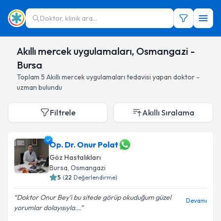
Doktor, klinik ara...
Akıllı mercek uygulamaları, Osmangazi -
Bursa
Toplam
5
Akıllı mercek uygulamaları
tedavisi yapan doktor -
uzman bulundu
Filtrele
Akıllı Sıralama
Op. Dr. Onur Polat
Göz Hastalıkları
Bursa
, Osmangazi
5
(
22
Değerlendirme)
Doktor Onur Bey’i bu sitede görüp okuduğum güzel
Devamı
yorumlar dolayısıyla...