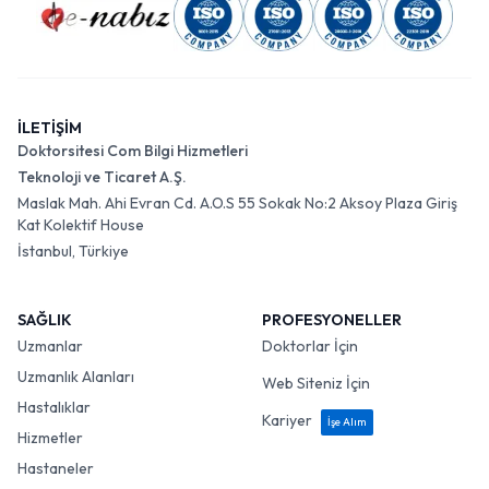
İLETİŞİM
Doktorsitesi Com Bilgi Hizmetleri
Teknoloji ve Ticaret A.Ş.
Maslak Mah. Ahi Evran Cd. A.O.S 55 Sokak No:2 Aksoy Plaza Giriş
Kat Kolektif House
İstanbul, Türkiye
SAĞLIK
PROFESYONELLER
Uzmanlar
Doktorlar İçin
Uzmanlık Alanları
Web Siteniz İçin
Hastalıklar
Kariyer
İşe Alım
Hizmetler
Hastaneler