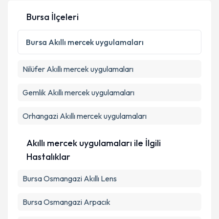
Bursa İlçeleri
Kişisel verilerimin işlenmesine ilişkin
Aydınlatma
Metni
'ni okudum ve kişisel verilerimin belirtilen
Bursa
Akıllı mercek uygulamaları
kapsamda işlenmesini kabul ediyorum.
Nilüfer
Akıllı mercek uygulamaları
Takvim Talebini Gönder
Gemlik
Akıllı mercek uygulamaları
Orhangazi
Akıllı mercek uygulamaları
Akıllı mercek uygulamaları ile İlgili
Hastalıklar
Bursa Osmangazi Akıllı Lens
Bursa Osmangazi Arpacık