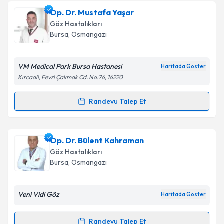
Op. Dr. Önder Taşyenen
için randevu takvimi talebi
Op. Dr. Mustafa Yaşar
oluşturun. Size bu uzmandan randevu almanız için bir
Göz Hastalıkları
takvim hazırlandığında e-posta ile bilgilendireceğiz.
Bursa
, Osmangazi
E-posta Adresiniz
VM Medical Park Bursa Hastanesi
Haritada Göster
Kırcaali, Fevzi Çakmak Cd. No:76, 16220
Kişisel verilerimin işlenmesine ilişkin
Aydınlatma
Randevu Talep Et
Randevu Takvimi Talebi
Metni
'ni okudum ve kişisel verilerimin belirtilen
kapsamda işlenmesini kabul ediyorum.
Op. Dr. Mustafa Yaşar
için randevu takvimi talebi
Op. Dr. Bülent Kahraman
oluşturun. Size bu uzmandan randevu almanız için bir
Takvim Talebini Gönder
Göz Hastalıkları
takvim hazırlandığında e-posta ile bilgilendireceğiz.
Bursa
, Osmangazi
E-posta Adresiniz
Veni Vidi Göz
Haritada Göster
Randevu Talep Et