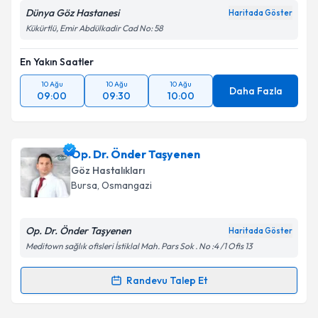
Dünya Göz Hastanesi
Haritada Göster
Kükürtlü, Emir Abdülkadir Cad No: 58
En Yakın Saatler
10 Ağu
10 Ağu
10 Ağu
Daha Fazla
09:00
09:30
10:00
Op. Dr. Önder Taşyenen
Göz Hastalıkları
Bursa
, Osmangazi
Op. Dr. Önder Taşyenen
Haritada Göster
Meditown sağlık ofisleri İstiklal Mah. Pars Sok . No :4 /1 Ofis 13
Randevu Talep Et
Randevu Takvimi Talebi