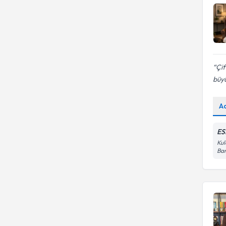
Çif
büyü
A
ES
Kul
Ban