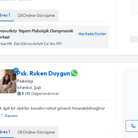
dres
1
Online Görüşme
navutköy Yaşam Psikolojik Danışmanlık
Haritada Göster
rkezi
kez Mh. Eski Edirne Asfaltı Cd. No:1191
Randevu T
Psk. Ruken Duygun
Psk. Ruke
Psikoloji
bu uzmandan
İstanbul
, Şişli
posta ile bi
5
(
10
Değerlendirme)
E-posta Ad
 ilgili bir doktor kendini rahat güvenli hissedebiliceğiniz
.
Devamı
dres
1
Online Görüşme
Kişisel