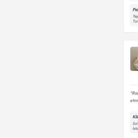
Ps
Teş
Tu
Rai
etm
Kl
Sul
İst