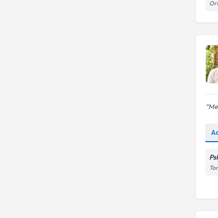
DOKUZ EYLÜL ÜNIVERSITESI
Ort
Psk. Dan.
Evlilik Sorunları
Baku State Universty- Psikoloji
Esenyurt Unıversıtesı
Uzm. Psk.
BEYKENT ÜNİVERSİTESİ
Fatih Sultan Mehmet Vakıf
Uzm. Psk. Dan.
Üniversitesi
FMV Işık Üniversitesi Klinik
Psikoloji Yüksek Lisans
Mel
A
Ps
Tom