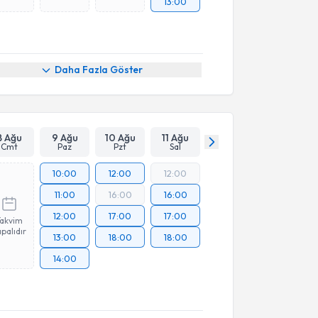
13:00
Daha Fazla Göster
8 Ağu
9 Ağu
10 Ağu
11 Ağu
Cmt
Paz
Pzt
Sal
10:00
12:00
12:00
11:00
16:00
16:00
12:00
17:00
17:00
Takvim
palıdır
13:00
18:00
18:00
14:00