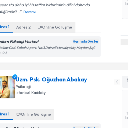
ka
seansta daha iyi hissettim birbirimizin dilini daha da
düğümüzü...
Devamı
dres
1
Adres
2
Online Görüşme
dern Psikoloji Merkezi
Haritada Göster
aklar Cad. Sabah Apart. No:3 Daire:3 Mecidiyeköy Meydan Şişli
anbul
Uzm. Psk. Oğuzhan Abakay
Psikoloji
İstanbul
, Kadıköy
dres
1
Online Görüşme
ka