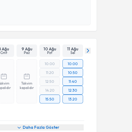
 ve kişisel verilerimin belirtilen kapsamda
esini kabul ediyorum.
Takvim Talebini Gönder
8 Ağu
9 Ağu
10 Ağu
11 Ağu
Cmt
Paz
Pzt
Sal
10:00
10:00
11:20
10:50
12:50
11:40
Takvim
Takvim
palıdır
kapalıdır
14:20
12:30
15:50
13:20
Daha Fazla Göster