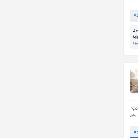
A
Ar
Me
Mer
Çok
bir..
A