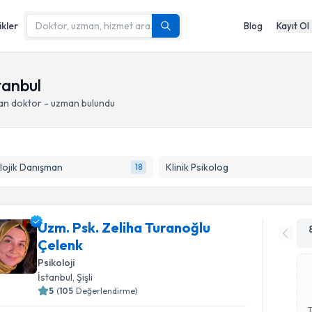
ikler
Blog
Kayıt Ol
stanbul
pan doktor - uzman bulundu
lojik Danışman
Klinik Psikolog
18
Uzm. Psk. Zeliha Turanoğlu
Çelenk
Psikoloji
İstanbul
, Şişli
5
(
105
Değerlendirme)