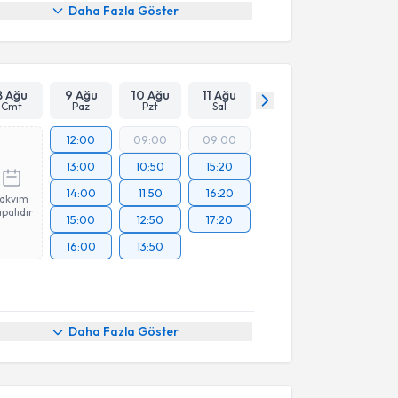
Daha Fazla Göster
8 Ağu
9 Ağu
10 Ağu
11 Ağu
Cmt
Paz
Pzt
Sal
12:00
09:00
09:00
13:00
10:50
15:20
14:00
11:50
16:20
Takvim
palıdır
15:00
12:50
17:20
16:00
13:50
Daha Fazla Göster