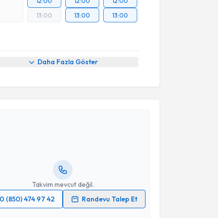
12:00
12:00
12:00
13:00
13:00
13:00
Daha Fazla Göster
akvimi Talebi
n Duygun
için randevu takvimi talebi oluşturun. Size
 randevu almanız için bir takvim hazırlandığında e-
lgilendireceğiz.
resiniz
Takvim mevcut değil.
0 (850) 474 97 42
Randevu Talep Et
 verilerimin işlenmesine ilişkin
Aydınlatma Metni
'ni