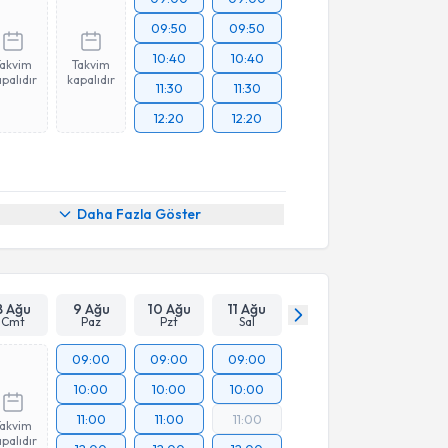
09:50
09:50
10:40
10:40
Takvim
Takvim
palıdır
kapalıdır
11:30
11:30
12:20
12:20
Daha Fazla Göster
8 Ağu
9 Ağu
10 Ağu
11 Ağu
Cmt
Paz
Pzt
Sal
09:00
09:00
09:00
10:00
10:00
10:00
11:00
11:00
11:00
Takvim
palıdır