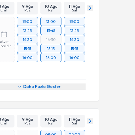
8 Ağu
9 Ağu
10 Ağu
11 Ağu
Cmt
Paz
Pzt
Sal
13:00
13:00
13:00
13:45
13:45
13:45
14:30
14:30
14:30
Takvim
palıdır
15:15
15:15
15:15
16:00
16:00
16:00
Daha Fazla Göster
8 Ağu
9 Ağu
10 Ağu
11 Ağu
Cmt
Paz
Pzt
Sal
09:00
09:00