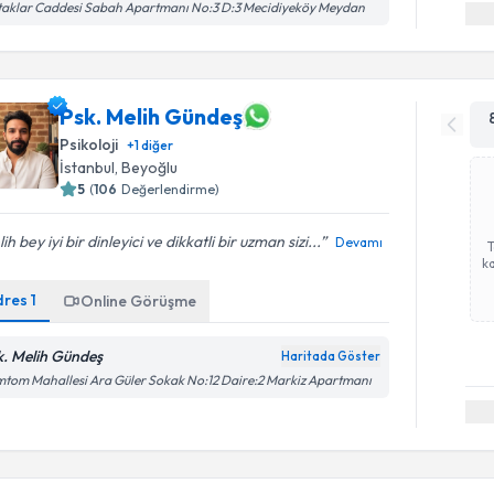
aklar Caddesi Sabah Apartmanı No:3 D:3 Mecidiyeköy Meydan
Psk. Melih Gündeş
Psikoloji
+
1
diğer
İstanbul
, Beyoğlu
5
(
106
Değerlendirme)
ih bey iyi bir dinleyici ve dikkatli bir uzman sizi...
Devamı
ka
dres
1
Online Görüşme
k. Melih Gündeş
Haritada Göster
tom Mahallesi Ara Güler Sokak No:12 Daire:2 Markiz Apartmanı