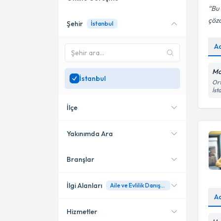
Bu 
çöz
Şehir
İstanbul
Online danışmanlık sunan
uzmanları göster
A
Sadece
İstanbul
bölgesinde
uzman ara
Mo
İstanbul
Ort
İst
İlçe
Yakınımda Ara
Branşlar
Konumuma yakın uzmanları
Kadıköy
göster
Bakırköy
İlgi Alanları
Aile ve Evlilik Danışmanlığı
A
Şişli
Hizmetler
Psikoloji