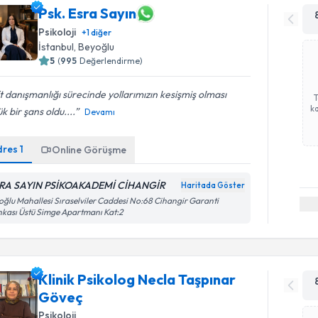
Psk. Esra Sayın
Psikoloji
+
1
diğer
İstanbul
, Beyoğlu
5
(
995
Değerlendirme)
t danışmanlığı sürecinde yollarımızın kesişmiş olması
ka
k bir şans oldu....
Devamı
dres
1
Online Görüşme
RA SAYIN PSİKOAKADEMİ CİHANGİR
Haritada Göster
oğlu Mahallesi Sıraselviler Caddesi No:68 Cihangir Garanti
kası Üstü Simge Apartmanı Kat:2
Klinik Psikolog Necla Taşpınar
Göveç
Psikoloji