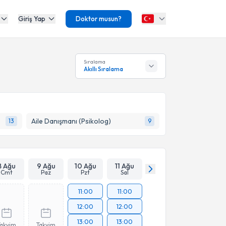
Giriş Yap
Doktor musun?
Sıralama
Akıllı Sıralama
Aile Danışmanı (Psikolog)
13
9
8 Ağu
9 Ağu
10 Ağu
11 Ağu
Cmt
Paz
Pzt
Sal
11:00
11:00
12:00
12:00
13:00
13:00
Takvim
Takvim