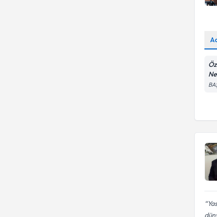
A
Öz
Ne
BA
Yas
dün