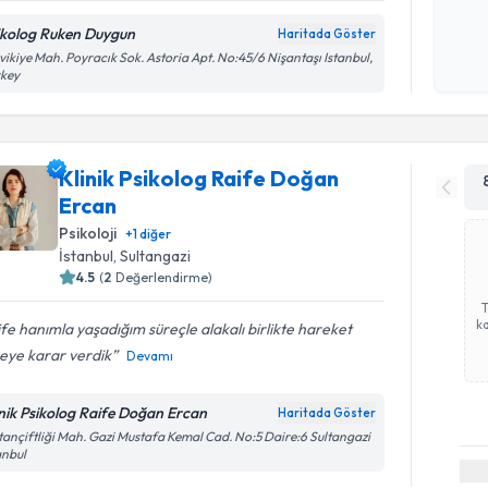
okudum
ikolog Ruken Duygun
işlenm
Haritada Göster
vikiye Mah. Poyracık Sok. Astoria Apt. No:45/6 Nişantaşı Istanbul,
rkey
Klinik Psikolog Raife Doğan
Ercan
Psikoloji
+
1
diğer
İstanbul
, Sultangazi
4.5
(
2
Değerlendirme)
ka
fe hanımla yaşadığım süreçle alakalı birlikte hareket
eye karar verdik
Devamı
inik Psikolog Raife Doğan Ercan
Haritada Göster
tançiftliği Mah. Gazi Mustafa Kemal Cad. No:5 Daire:6 Sultangazi
anbul