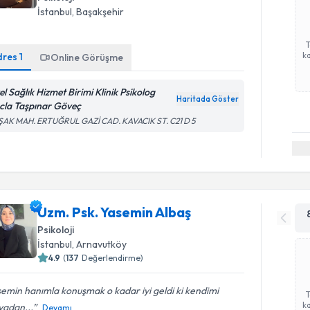
İstanbul
, Başakşehir
ka
dres
1
Online Görüşme
el Sağlık Hizmet Birimi Klinik Psikolog
Haritada Göster
cla Taşpınar Göveç
ŞAK MAH. ERTUĞRUL GAZİ CAD. KAVACIK ST. C21 D 5
Uzm. Psk. Yasemin Albaş
Psikoloji
İstanbul
, Arnavutköy
4.9
(
137
Değerlendirme)
emin hanımla konuşmak o kadar iyi geldi ki kendimi
ka
yadan...
Devamı