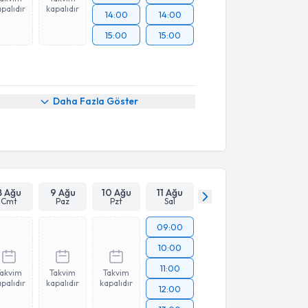
palıdır
kapalıdır
14:00
14:00
15:00
15:00
Daha Fazla Göster
8 Ağu
9 Ağu
10 Ağu
11 Ağu
Cmt
Paz
Pzt
Sal
09:00
10:00
11:00
Takvim
Takvim
Takvim
palıdır
kapalıdır
kapalıdır
12:00