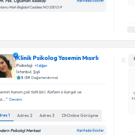
m. Psk. Oğuzhan Abakay
Haritada Göster
stancı Mah Bağdat Caddesi NO:530 D:9
Klinik Psikolog Yasemin Mısırlı
Psikoloji
+
1
diğer
İstanbul
, Şişli
5
(
59
Değerlendirme)
emin hanım çok tatlı biri. Kafam o karışık ve
ka
...
Devamı
dres
1
Adres
2
Adres
3
Online Görüşme
dern Psikoloji Merkezi
Haritada Göster