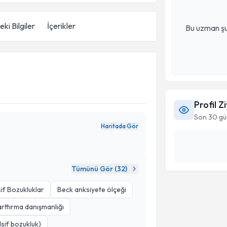
ki Bilgiler
İçerikler
Bu uzman şu
Profil Z
Son 30 gü
Haritada Gör
Tümünü Gör (
32
)
if Bozukluklar
Beck anksiyete ölçeği
rttırma danışmanlığı
sif bozukluk)