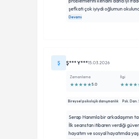
problemlerini kendini daha iyi ifad
şefkati çok iyiydi oğlumun okulun
öğretmeni ile iletişime geçerek b
Devamı
tek tek ilgilenmesi işini çok iyi yap
Ş
Ş*** Y***
15.03.2026
Zamanlama
İlgi
★
★
★
★
★
★
★
★
★
5.0
Bireysel psikolojik danışmanlık
Psk. Dan.
Serap Hanımla bir arkadaşımın tav
İlk seanstan itibaren verdiği gü
hayatım ve sosyal hayatımda yaşa