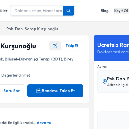
ikler
Blog
Kayıt Ol
Psk. Dan. Serap Kurşunoğlu
Ücretsiz Ra
 Kurşunoğlu
Takip Et
Doktorsitesi.com
ık, Bilişsel-Davranışçı Terapi (BDT), Birey
Adres
7
Değerlendirme)
Psk. Dan. 
Adres bilgisi
Soru Sor
Randevu Talep Et
 ile ilgili kendisi...
devamı