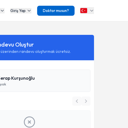
Giriş Yap
Doktor musun?
ndevu Oluştur
 üzerinden randevu oluşturmak ücretsiz.
Serap Kurşunoğlu
 yok