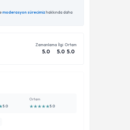
ce
moderasyon sürecimiz
hakkında daha
Zamanlama
İlgi
Ortam
5.0
5.0
5.0
Ortam
★
★
★
★
★
★
5.0
5.0
u