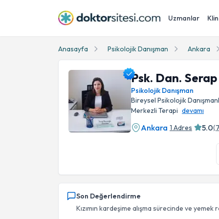
Uzmanlar
Klin
Anasayfa
Psikolojik Danışman
Ankara
Psk. Dan. Serap
Psikolojik Danışman
Bireysel Psikolojik Danışmanl
Merkezli Terapi
devamı
Ankara
5.0
1 Adres
(
Psk. Dan. Serap Kurşunoğlu Profil Fotoğrafı
Son Değerlendirme
Kızımın kardeşime alışma sürecinde ve yemek reddi