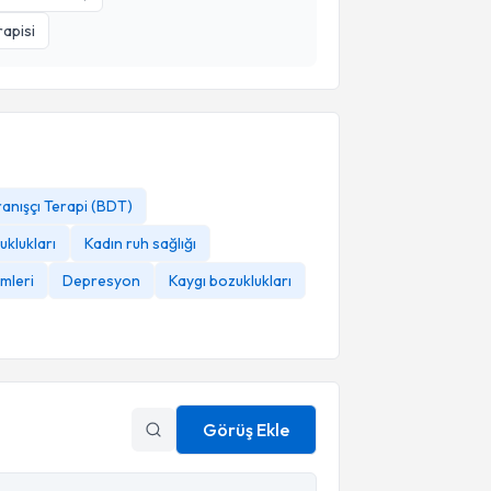
apisi
ranışçı Terapi (BDT)
uklukları
Kadın ruh sağlığı
mleri
Depresyon
Kaygı bozuklukları
Görüş Ekle