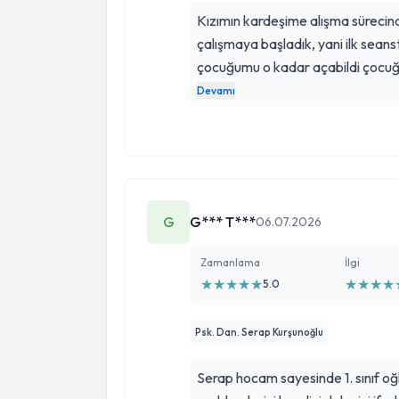
Kızımın kardeşime alışma sürecinde 
çalışmaya başladık, yani ilk seanst
çocuğumu o kadar açabildi çocuğu
ama benim farketmediğim aslınd
Devamı
durumların bile onun ic dünyasında
Sadece kızım ile oyun terapisi gib
yönlendirdi, kesinlikle tavsiye ed
G
G*** T***
06.07.2026
Zamanlama
İlgi
★
★
★
★
★
★
★
★
★
5.0
Psk. Dan. Serap Kurşunoğlu
Serap hocam sayesinde 1. sınıf oğ