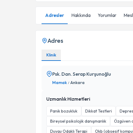
Adresler
Hakkında
Yorumlar
Mesle
Adres
Klinik
Psk. Dan. Serap Kurşunoğlu
Mamak
Ankara
/
Uzmanlık Hizmetleri
Panik bozukluk
Dikkat Testleri
Depres
Bireysel psikolojik danışmanlık
Özgüven a
Duygu Odaklı Terapi
Okb (obsesif kompul