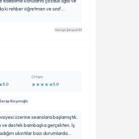
e edebilme konularını çözdük ilgisi ve
da ki rehber öğretmen ve sınıf
eni ve oğlumu destekleyip konularla
tığının kanıtıydı bence.
Görüşü Şikayet Et
Ortam
★
★
★
★
★
★
5.0
5.0
 Serap Kurşunoğlu
siyesi üzerine seanslara başlamıştık.
ven ve destek bambaşka gerçekten. İş
dığım sıkıntılar bazı durumlarda