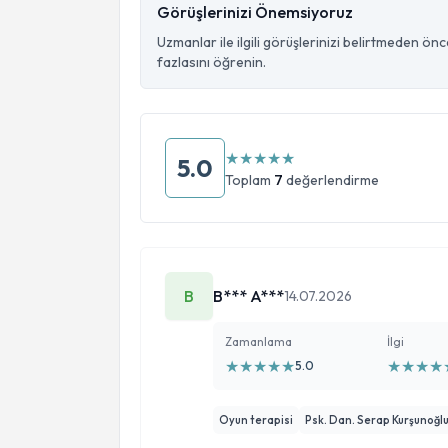
Görüşlerinizi Önemsiyoruz
Uzmanlar ile ilgili görüşlerinizi belirtmeden ön
fazlasını öğrenin.
★
★
★
★
★
5.0
Toplam
7
değerlendirme
B
B*** A***
14.07.2026
Zamanlama
İlgi
★
★
★
★
★
★
★
★
★
5.0
Oyun terapisi
Psk. Dan. Serap Kurşunoğl