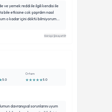
ve yemek reddi ile ilgili kendisi ile
a bile etkisine cok şaşırdım nasıl
m o kadar içini döktü bilmiyorum
a etkilenmediğini düşündüğüm
 neye karşılık geldiğini gördüm.
Görüşü Şikayet Et
i değildi anne baba olarak bizleri de
erim💜
Ortam
★
★
★
★
★
★
5.0
5.0
lumun davranışsal sorunlarını uyum