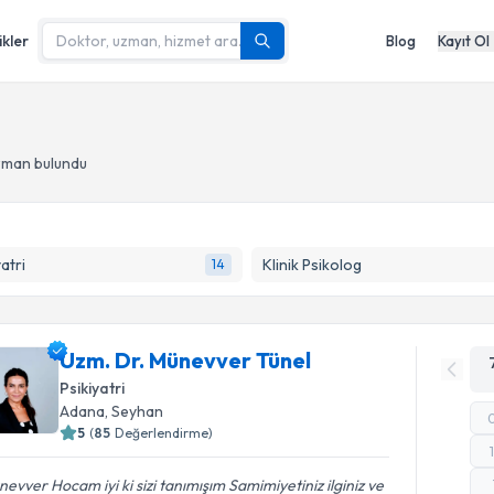
ikler
Blog
Kayıt Ol
uzman bulundu
yatri
Klinik Psikolog
14
Uzm. Dr. Münevver Tünel
Psikiyatri
Adana
, Seyhan
5
(
85
Değerlendirme)
evver Hocam iyi ki sizi tanımışım Samimiyetiniz ilginiz ve