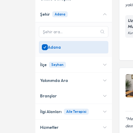
yakl
Şehir
Adana
Online danışmanlık sunan
Uz
uzmanları göster
Mu
Kur
Sadece
Adana
bölgesinde
uzman ara
Adana
İlçe
Seyhan
Yakınımda Ara
Branşlar
Konumuma yakın uzmanları
Seyhan
göster
Çukurova
İlgi Alanları
Aile Terapisi
Mem
Yüreğir
dest
Hizmetler
Psikoloji