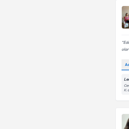
Eda
olar
A
Le
Cem
K: 