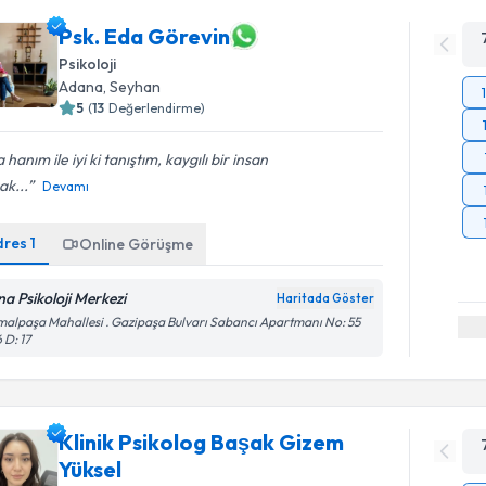
Psk. Eda Görevin
Psikoloji
Adana
, Seyhan
5
(
13
Değerlendirme)
 hanım ile iyi ki tanıştım, kaygılı bir insan
ak...
Devamı
dres
1
Online Görüşme
na Psikoloji Merkezi
Haritada Göster
alpaşa Mahallesi . Gazipaşa Bulvarı Sabancı Apartmanı No: 55
6 D: 17
Klinik Psikolog Başak Gizem
Yüksel