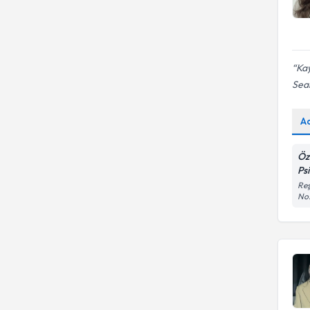
Kay
Sean
A
Öz
Ps
Reş
No