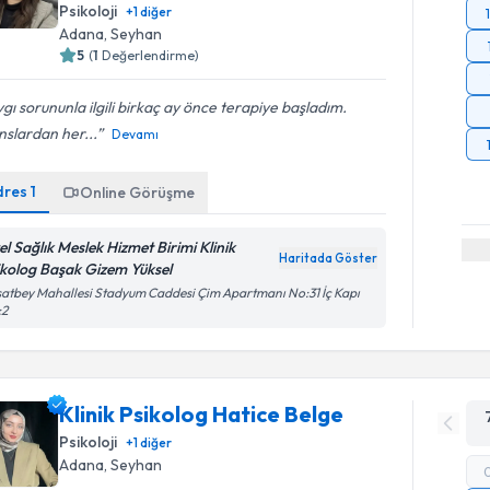
Psikoloji
+
1
diğer
Adana
, Seyhan
5
(
1
Değerlendirme)
gı sorununla ilgili birkaç ay önce terapiye başladım.
slardan her...
Devamı
dres
1
Online Görüşme
el Sağlık Meslek Hizmet Birimi Klinik
Haritada Göster
ikolog Başak Gizem Yüksel
atbey Mahallesi Stadyum Caddesi Çim Apartmanı No:31 İç Kapı
:2
Klinik Psikolog Hatice Belge
Psikoloji
+
1
diğer
Adana
, Seyhan