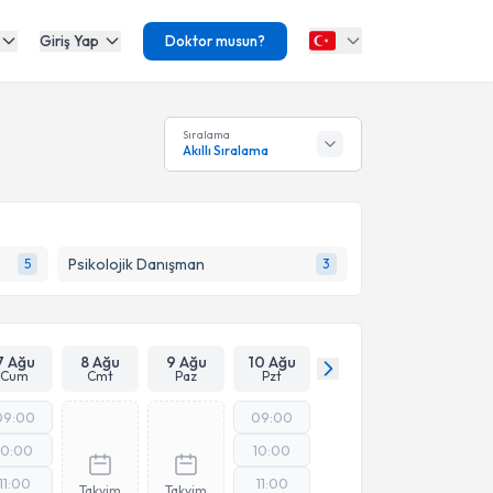
Giriş Yap
Doktor musun?
Sıralama
Akıllı Sıralama
Psikolojik Danışman
5
3
7 Ağu
8 Ağu
9 Ağu
10 Ağu
Cum
Cmt
Paz
Pzt
09:00
09:00
10:00
10:00
11:00
11:00
Takvim
Takvim