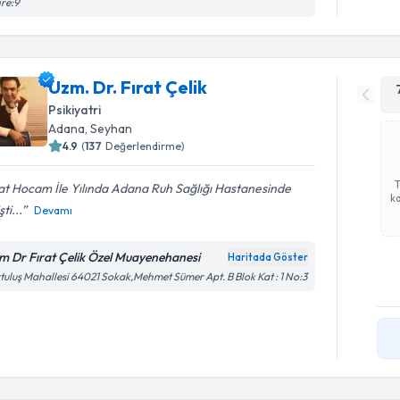
re:9
Uzm. Dr. Fırat Çelik
Psikiyatri
Adana
, Seyhan
4.9
(
137
Değerlendirme)
at Hocam İle Yılında Adana Ruh Sağlığı Hastanesinde
ka
ti...
Devamı
m Dr Fırat Çelik Özel Muayenehanesi
Haritada Göster
tuluş Mahallesi 64021 Sokak,Mehmet Sümer Apt. B Blok Kat : 1 No:3