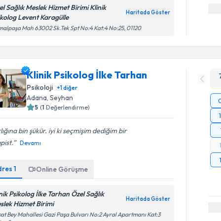
el Sağlık Meslek Hizmet Birimi Klinik
Haritada Göster
ikolog Levent Karagülle
alpaşa Mah 63002 Sk.Tek Spt No:4 Kat:4 No:25, 01120
Klinik Psikolog İlke Tarhan
Psikoloji
+
1
diğer
Adana
, Seyhan
5
(
1
Değerlendirme)
lığına bin şükür. iyi ki seçmişim dediğim bir
pist.
Devamı
dres
1
Online Görüşme
inik Psikolog İlke Tarhan Özel Sağlık
Haritada Göster
slek Hizmet Birimi
at Bey Mahallesi Gazi Paşa Bulvarı No:2 Ayral Apartmanı Kat:3