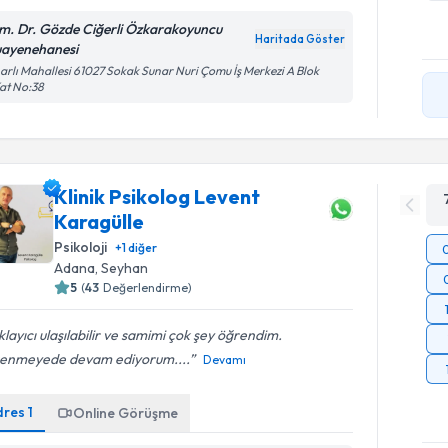
m. Dr. Gözde Ciğerli Özkarakoyuncu
Haritada Göster
ayenehanesi
arlı Mahallesi 61027 Sokak Sunar Nuri Çomu İş Merkezi A Blok
at No:38
Klinik Psikolog Levent
Karagülle
Psikoloji
+
1
diğer
Adana
, Seyhan
5
(
43
Değerlendirme)
klayıcı ulaşılabilir ve samimi çok şey öğrendim.
enmeyede devam ediyorum....
Devamı
dres
1
Online Görüşme