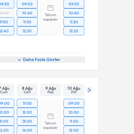
09:50
09:50
09:50
10:40
10:40
10:40
Takvim
kapalıdır
11:50
11:30
11:30
12:40
12:20
12:20
Daha Fazla Göster
7 Ağu
8 Ağu
9 Ağu
10 Ağu
Cum
Cmt
Paz
Pzt
09:00
11:00
09:00
10:00
12:00
10:00
11:00
13:00
11:00
Takvim
kapalıdır
12:00
14:00
12:00