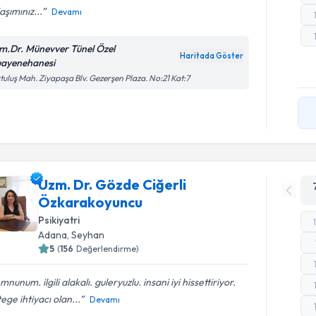
aşımınız...
Devamı
m.Dr. Münevver Tünel Özel
Haritada Göster
ayenehanesi
tuluş Mah. Ziyapaşa Blv. Gezerşen Plaza. No:21 Kat:7
Uzm. Dr. Gözde Ciğerli
Özkarakoyuncu
Psikiyatri
Adana
, Seyhan
5
(
156
Değerlendirme)
nunum. ilgili alakalı. guleryuzlu. insani iyi hissettiriyor.
ege ihtiyacı olan...
Devamı