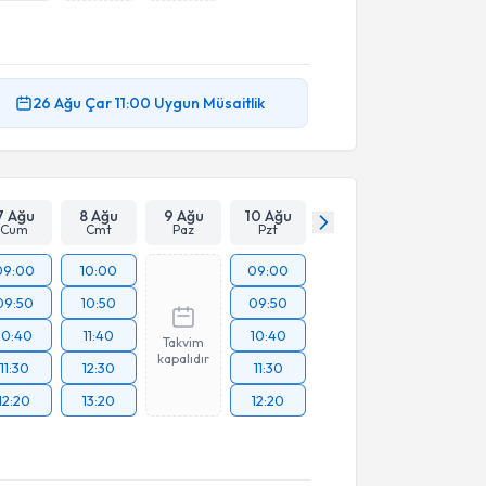
26 Ağu
Çar
11:00
Uygun Müsaitlik
7 Ağu
8 Ağu
9 Ağu
10 Ağu
Cum
Cmt
Paz
Pzt
09:00
10:00
09:00
09:50
10:50
09:50
10:40
11:40
10:40
Takvim
kapalıdır
11:30
12:30
11:30
12:20
13:20
12:20