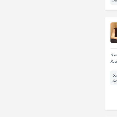
Dai
Fır
Kesiş
Uz
Kur