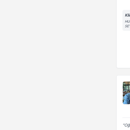
Kl
HU
SE
Oğ