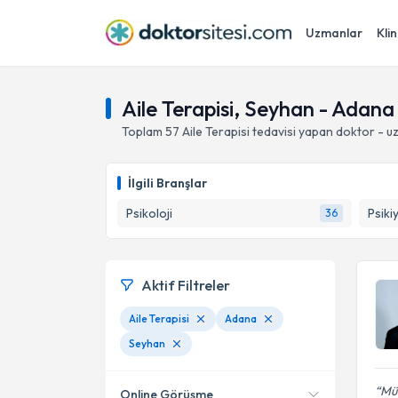
Uzmanlar
Klin
Aile Terapisi, Seyhan - Adana
Toplam
57
Aile Terapisi
tedavisi yapan doktor - 
İlgili Branşlar
Psikoloji
Psiki
36
Aktif Filtreler
Aile Terapisi
Adana
Seyhan
Mün
Online Görüşme