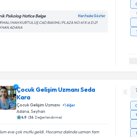
inik Psikolog Hatice Belge
Haritada Göster
RMALI MAH KURTULUŞ CAD BAKIMLI PLAZA NO:41 K:6 D:21
YHAN ADANA
Çocuk Gelişim Uzmanı Seda
Kara
Çocuk Gelişim Uzmanı
+
1
diğer
Adana
, Seyhan
4.9
(
36
Değerlendirme)
lum eve çok mutlu geldi. Hocamız dalında uzman tam