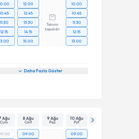
10:00
12:00
10:00
10:45
12:45
10:45
11:30
13:30
11:30
Takvim
kapalıdır
12:15
14:15
12:15
13:00
15:00
13:00
Daha Fazla Göster
7 Ağu
8 Ağu
9 Ağu
10 Ağu
Cum
Cmt
Paz
Pzt
09:00
09:00
09:00