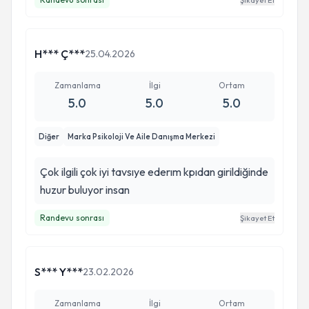
Şikayet Et
H*** Ç***
25.04.2026
Zamanlama
İlgi
Ortam
5.0
5.0
5.0
Diğer
Marka Psikoloji Ve Aile Danışma Merkezi
Çok ilgili çok iyi tavsıye ederım kpıdan girildiğinde
huzur buluyor insan
Randevu sonrası
Şikayet Et
S*** Y***
23.02.2026
Zamanlama
İlgi
Ortam