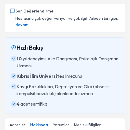
Son Değerlendirme
Hastasına çok değer veriyor ve çok ilgili. Aileden biri gibi...
devamı
Hızlı Bakış
10
yıl deneyimli Aile Danışmanı, Psikolojik Danışman
Uzmanı
Kıbrıs İlim Üniversitesi
mezunu
Kaygı Bozuklukları, Depresyon ve Okb (obsesif
kompulsif bozukluk) alanlarında uzman
4
adet sertifika
Adresler
Hakkında
Yorumlar
Mesleki Bilgiler