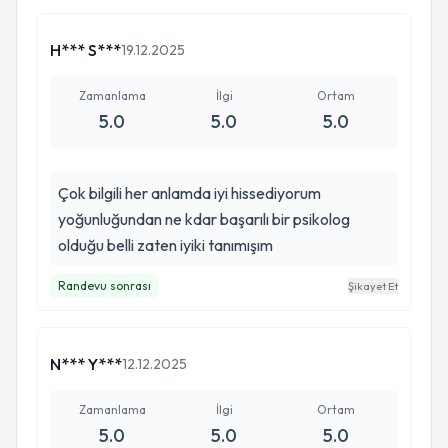
H*** S***
19.12.2025
Zamanlama
İlgi
Ortam
5.0
5.0
5.0
Çok bilgili her anlamda iyi hissediyorum
yoğunluğundan ne kdar başarılı bir psikolog
olduğu belli zaten iyiki tanımışım
Randevu sonrası
Şikayet Et
N*** Y***
12.12.2025
Zamanlama
İlgi
Ortam
5.0
5.0
5.0