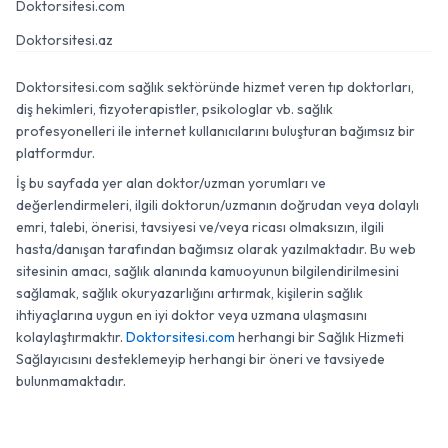
Doktorsitesi.com
Doktorsitesi.az
Doktorsitesi.com sağlık sektöründe hizmet veren tıp doktorları,
diş hekimleri, fizyoterapistler, psikologlar vb. sağlık
profesyonelleri ile internet kullanıcılarını buluşturan bağımsız bir
platformdur.
İş bu sayfada yer alan doktor/uzman yorumları ve
değerlendirmeleri, ilgili doktorun/uzmanın doğrudan veya dolaylı
emri, talebi, önerisi, tavsiyesi ve/veya ricası olmaksızın, ilgili
hasta/danışan tarafından bağımsız olarak yazılmaktadır. Bu web
sitesinin amacı, sağlık alanında kamuoyunun bilgilendirilmesini
sağlamak, sağlık okuryazarlığını artırmak, kişilerin sağlık
ihtiyaçlarına uygun en iyi doktor veya uzmana ulaşmasını
kolaylaştırmaktır.
Doktorsitesi.com
herhangi bir Sağlık Hizmeti
Sağlayıcısını desteklemeyip herhangi bir öneri ve tavsiyede
bulunmamaktadır.
© 2007 - 2026 Doktorsitesi.com. Tüm Hakları Saklıdır.
05432775520
Randevu