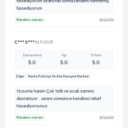
hissediyorum seanstan sonra kendimi hafiflemiş
hissediyorum
Randevu sonrası
Şikayet Et
C*** S***
26.11.2025
Zamanlama
İlgi
Ortam
5.0
5.0
5.0
Diğer
Marka Psikoloji Ve Aile Danışma Merkezi
Huzume hanim Çok tatlı ve sıcak samimi
davraniyor. . seans süresince kendinizi rahat
hissediyorsunuz.
Randevu sonrası
Şikayet Et