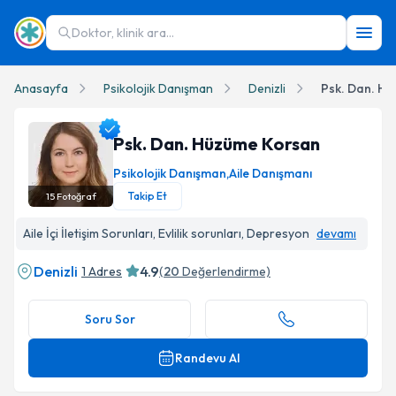
Doktor, klinik ara...
Anasayfa
Psikolojik Danışman
Denizli
Psk. Dan. H
Psk. Dan. Hüzüme Korsan
Psikolojik Danışman
,
Aile Danışmanı
Takip Et
15
Fotoğraf
Psk. Dan. Hüzüme Korsan Profil Fotoğrafı
Aile İçi İletişim Sorunları, Evlilik sorunları, Depresyon
devamı
Denizli
4.9
1 Adres
(
20
Değerlendirme)
Soru Sor
Randevu Al