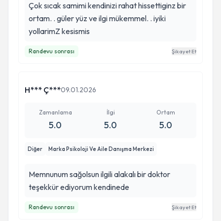
Çok sıcak samimi kendinizi rahat hissettiginz bir
ortam. . güler yüz ve ilgi mükemmel. . iyiki
yollarimZ kesismis
Randevu sonrası
Şikayet Et
H*** Ç***
09.01.2026
Zamanlama
İlgi
Ortam
5.0
5.0
5.0
Diğer
Marka Psikoloji Ve Aile Danışma Merkezi
Memnunum sağolsun ilgili alakalı bir doktor
teşekkür ediyorum kendinede
Randevu sonrası
Şikayet Et