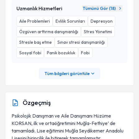
Uzmanlık Hizmetleri
Tümünü Gör (
18
)
Aile Problemleri
Evlilik Sorunları
Depresyon
Özgüven arttırma danışmanlığı
Stres Yönetimi
Stresle baş etme
Sınav stresi danışmanlığı
Sosyal fobi
Panik bozukluk
Fobi
Tüm bilgileri görüntüle
Özgeçmiş
Psikolojik Danışman ve Aile Danışmanı Hüzüme
KORSAN, ilk ve ortaöğretimini Muğla-Fethiye’ de
tamamladı. Lise eğitimini Muğla Seydikemer Anadolu
Lisesini birincilik ile bitirerek tamamlamıştır.