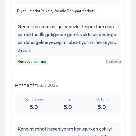
Diğer
Marka Psikoloji Ve Aile Danışma Merkezi
Gerçekten samimi, güler yüzlü, tespiti tam olan
bir doktor. İlk gittiğimde gerek yoktu bu desteğe,
bir daha gelmeyeceğim, abartıyorum herşeyimi
diye çok düşündüm, yeri geldi eleştirildim. . .
Devamı
Oysaki çocukluk yaralarını göremeyen, kendini
Randevu sonrası
Şikayet Et
kaç yaşında olsada tanıyamayarak ömrünü
geçiren bir kişiliğimle devam edecekmişim
hayatıma. . SAS metodu ile de sürecimi
H*** S***
03.12.2025
ilerletince başlarda inanmazken şimdi kendime
inanamadığım anlarım oluyor. . İyiki karşıma
Zamanlama
İlgi
Ortam
çıktınız, yolum sizinle kesişti. Hem aile bağlarım
5.0
5.0
5.0
hem işte özgüvenim, her alanda huzurum. . .
Gerçekten mümkünmüş. İnsanın duygularıda
Kendimi rahat hissediyorım konuşurken çok iyi
tedavi olabiliyormuş. . teşekkür ederim 🙏