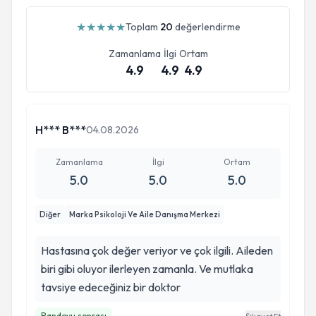
★
★
★
★
★
Toplam
20
değerlendirme
Zamanlama
İlgi
Ortam
4.9
4.9
4.9
H*** B***
04.08.2026
Zamanlama
İlgi
Ortam
5.0
5.0
5.0
Diğer
Marka Psikoloji Ve Aile Danışma Merkezi
Hastasına çok değer veriyor ve çok ilgili. Aileden
biri gibi oluyor ilerleyen zamanla. Ve mutlaka
tavsiye edeceğiniz bir doktor
Randevu sonrası