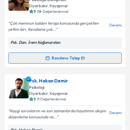
için bir takvim hazırlandığında e-posta ile
Diyarbakır
, Kayapınar
bilgilendireceğiz.
5
(
16
Değerlendirme)
E-posta Adresiniz
Çok memnun kaldım terapi konusunda gerçekten
Devamı
yetkin biri. Kendisine çok...
Psk. Dan. İrem Kağanarslan
Kişisel verilerimin işlenmesine ilişkin
Aydınlatma
Metni
'ni okudum ve kişisel verilerimin belirtilen
Randevu Talep Et
Randevu Takvimi Talebi
kapsamda işlenmesini kabul ediyorum.
Takvim Talebini Gönder
Psk. Dan. İrem Kağanarslan
için randevu takvimi
Psk. Hakan Demir
talebi oluşturun. Size bu uzmandan randevu almanız
Psikoloji
için bir takvim hazırlandığında e-posta ile
Diyarbakır
, Kayapınar
bilgilendireceğiz.
5
(
1
Değerlendirme)
E-posta Adresiniz
Kaygı sorunlarım ve son zamanlarda hayatımın akışını
Devamı
düzenleme konusunda ve...