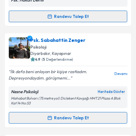
Psk. Hakan Demir
Kişisel verilerimin işlenmesine ilişkin
Aydınlatma
Metni
'ni okudum ve kişisel verilerimin belirtilen
Randevu Talep Et
Randevu Takvimi Talebi
kapsamda işlenmesini kabul ediyorum.
Takvim Talebini Gönder
Psk. Hakan Demir
için randevu takvimi talebi
Psk. Sabahattin Zenger
oluşturun. Size bu uzmandan randevu almanız için bir
Psikoloji
takvim hazırlandığında e-posta ile bilgilendireceğiz.
Diyarbakır
, Kayapınar
4.9
(
5
Değerlendirme)
E-posta Adresiniz
İlk defa beni anlayan bir kişiye rastladım.
Devamı
Depresyondaydım. görüşmemi...
Nesne Psikoloji
Haritada Göster
Kişisel verilerimin işlenmesine ilişkin
Aydınlatma
Mahabat Bulvarı (75 metre yol) Diclekent Kavşağı HMT21 Plaza A Blok
Metni
'ni okudum ve kişisel verilerimin belirtilen
Kat 14 No:53
kapsamda işlenmesini kabul ediyorum.
Randevu Talep Et
Randevu Takvimi Talebi
Takvim Talebini Gönder