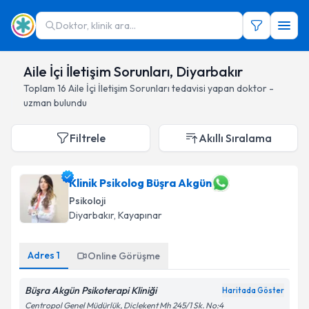
Doktor, klinik ara...
Aile İçi İletişim Sorunları, Diyarbakır
Toplam
16
Aile İçi İletişim Sorunları
tedavisi yapan doktor -
uzman bulundu
Filtrele
Akıllı Sıralama
Klinik Psikolog Büşra Akgün
Psikoloji
Diyarbakır
, Kayapınar
Adres
1
Online Görüşme
Büşra Akgün Psikoterapi Kliniği
Haritada Göster
Centropol Genel Müdürlük, Diclekent Mh 245/1 Sk. No:4