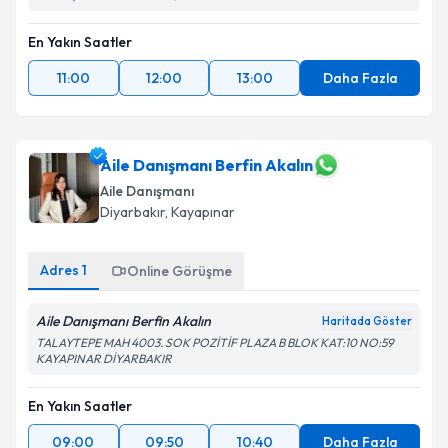
En Yakın Saatler
11:00
12:00
13:00
Daha Fazla
Aile Danışmanı Berfin Akalın
Aile Danışmanı
Diyarbakır
, Kayapınar
Adres
1
Online Görüşme
Aile Danışmanı Berfin Akalın
Haritada Göster
TALAYTEPE MAH 4003. SOK POZİTİF PLAZA B BLOK KAT:10 NO:59
KAYAPINAR DİYARBAKIR
En Yakın Saatler
09:00
09:50
10:40
Daha Fazla