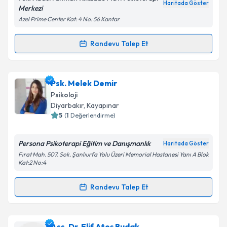
Haritada Göster
Merkezi
Kişisel verilerimin işlenmesine ilişkin
Aydınlatma
Azel Prime Center Kat: 4 No: 56 Kantar
Metni
'ni okudum ve kişisel verilerimin belirtilen
kapsamda işlenmesini kabul ediyorum.
Randevu Talep Et
Randevu Takvimi Talebi
Takvim Talebini Gönder
Uzm. Psk. Abdurrahman Kikizade
için randevu
Psk. Melek Demir
takvimi talebi oluşturun. Size bu uzmandan randevu
Psikoloji
almanız için bir takvim hazırlandığında e-posta ile
Diyarbakır
, Kayapınar
bilgilendireceğiz.
5
(
1
Değerlendirme)
E-posta Adresiniz
Persona Psikoterapi Eğitim ve Danışmanlık
Haritada Göster
Fırat Mah. 507. Sok. Şanlıurfa Yolu Üzeri Memorial Hastanesi Yanı A Blok
Kat:2 No:4
Kişisel verilerimin işlenmesine ilişkin
Aydınlatma
Randevu Talep Et
Randevu Takvimi Talebi
Metni
'ni okudum ve kişisel verilerimin belirtilen
kapsamda işlenmesini kabul ediyorum.
Psk. Melek Demir
için randevu takvimi talebi
Ass. Dr. Elif Ateş Budak