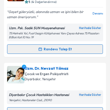
bilgilendireceğiz.
Takvim Talebini Gönder
5
(
4
Değerlendirme)
E-posta Adresiniz
Gayet güleryüzlü, alanında uzman ve işini bilen bir
Devamı
uzman öneriyorum.
Uzm. Psk. Sadık SUN Muayenehanesi
Haritada Göster
75 Metrelik Yol, Fuat Sezgin Kütüphanesi Yanı Çeysa Adress 75 Plazaları
Kişisel verilerimin işlenmesine ilişkin
Aydınlatma
B Blok Kat:10 No: 19
Metni
'ni okudum ve kişisel verilerimin belirtilen
kapsamda işlenmesini kabul ediyorum.
Randevu Talep Et
Randevu Takvimi Talebi
Takvim Talebini Gönder
Uzm. Psk. Sadık Sun
için randevu takvimi talebi
Uzm. Dr. Nevzat Yılmaz
oluşturun. Size bu uzmandan randevu almanız için bir
Çocuk ve Ergen Psikiyatristi
takvim hazırlandığında e-posta ile bilgilendireceğiz.
Diyarbakır
, Yenişehir
E-posta Adresiniz
Diyarbakır Çocuk Hastalıkları Hastanesi
Haritada Göster
Yenişehir, Hastaneler Cad., 21090