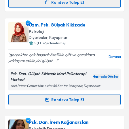
Kişisel verilerimin işlenmesine ilişkin
Aydınlatma
Randevu Talep Et
Randevu Takvimi Talebi
Metni
'ni okudum ve kişisel verilerimin belirtilen
kapsamda işlenmesini kabul ediyorum.
Uzm. Dr. Nevzat Yılmaz
için randevu takvimi talebi
Uzm. Psk. Gülşah Kikizade
oluşturun. Size bu uzmandan randevu almanız için bir
Takvim Talebini Gönder
Psikoloji
takvim hazırlandığında e-posta ile bilgilendireceğiz.
Diyarbakır
, Kayapınar
5
(
1
Değerlendirme)
E-posta Adresiniz
gerçekten çok başarılı özellikle çift ve çocuklara
Devamı
yaklaşımı etkileyici gülşah...
Psk. Dan. Gülşah Kikizade Mavi Psikoterapi
Kişisel verilerimin işlenmesine ilişkin
Aydınlatma
Haritada Göster
Merkezi
Metni
'ni okudum ve kişisel verilerimin belirtilen
Azel Prime Center Kat: 4 No: 56 Kantar Yenişehir, Diyarbakır
kapsamda işlenmesini kabul ediyorum.
Randevu Talep Et
Randevu Takvimi Talebi
Takvim Talebini Gönder
Uzm. Psk. Gülşah Kikizade
için randevu takvimi
Psk. Dan. İrem Kağanarslan
talebi oluşturun. Size bu uzmandan randevu almanız
Psikolojik Danışman