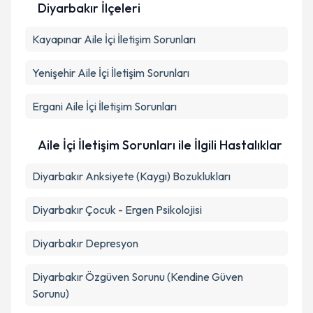
Diyarbakır İlçeleri
Kişisel verilerimin işlenmesine ilişkin
Aydınlatma
Kayapınar
Metni
Aile İçi İletişim Sorunları
'ni okudum ve kişisel verilerimin belirtilen
kapsamda işlenmesini kabul ediyorum.
Yenişehir
Aile İçi İletişim Sorunları
Takvim Talebini Gönder
Ergani
Aile İçi İletişim Sorunları
Aile İçi İletişim Sorunları ile İlgili Hastalıklar
Diyarbakır Anksiyete (Kaygı) Bozuklukları
Diyarbakır Çocuk - Ergen Psikolojisi
Diyarbakır Depresyon
Diyarbakır Özgüven Sorunu (Kendine Güven
Sorunu)