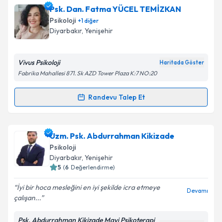
Psk. Sabahattin Zenger
için randevu takvimi talebi
Psk. Dan. Fatma YÜCEL TEMİZKAN
oluşturun. Size bu uzmandan randevu almanız için bir
Psikoloji
+
1
diğer
takvim hazırlandığında e-posta ile bilgilendireceğiz.
Diyarbakır
, Yenişehir
E-posta Adresiniz
Vivus Psikoloji
Haritada Göster
Fabrika Mahallesi 871. Sk AZD Tower Plaza K:7 NO:20
Kişisel verilerimin işlenmesine ilişkin
Aydınlatma
Randevu Talep Et
Randevu Takvimi Talebi
Metni
'ni okudum ve kişisel verilerimin belirtilen
kapsamda işlenmesini kabul ediyorum.
Psk. Dan. Fatma YÜCEL TEMİZKAN
için randevu
Uzm. Psk. Abdurrahman Kikizade
takvimi talebi oluşturun. Size bu uzmandan randevu
Takvim Talebini Gönder
Psikoloji
almanız için bir takvim hazırlandığında e-posta ile
Diyarbakır
, Yenişehir
bilgilendireceğiz.
5
(
6
Değerlendirme)
E-posta Adresiniz
İyi bir hoca mesleğini en iyi şekilde icra etmeye
Devamı
çalışan...
Psk. Abdurrahman Kikizade Mavi Psikoterapi