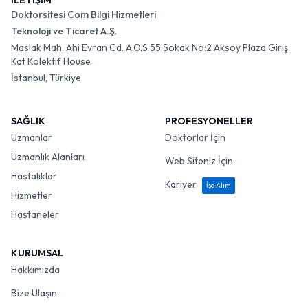
İLETİŞİM
Doktorsitesi Com Bilgi Hizmetleri
Teknoloji ve Ticaret A.Ş.
Maslak Mah. Ahi Evran Cd. A.O.S 55 Sokak No:2 Aksoy Plaza Giriş
Kat Kolektif House
İstanbul, Türkiye
SAĞLIK
PROFESYONELLER
Uzmanlar
Doktorlar İçin
Uzmanlık Alanları
Web Siteniz İçin
Hastalıklar
Kariyer
İşe Alım
Hizmetler
Hastaneler
KURUMSAL
Hakkımızda
Bize Ulaşın