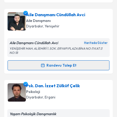
Aile Danışmanı Cündüllah Avci
Aile Danışmanı
Diyarbakır
, Yenişehir
Aile Danışmanı Cündüllah Avci
Haritada Göster
YENİŞEHİR MAH. ALİEMİRİ 1. SOK. ERYAPI PLAZA BİNA NO:11 KAT:3
NO:18
Randevu Talep Et
Randevu Takvimi Talebi
Aile Danışmanı Cündüllah Avci
için randevu takvimi
Psk. Dan. İzzet Zülküf Çelik
talebi oluşturun. Size bu uzmandan randevu almanız
Psikoloji
için bir takvim hazırlandığında e-posta ile
Diyarbakır
, Ergani
bilgilendireceğiz.
E-posta Adresiniz
Yaşam Psikolojik Danışmanlık