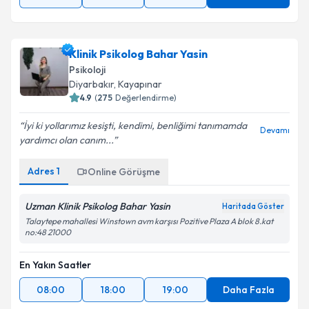
Klinik Psikolog Bahar Yasin
Psikoloji
Diyarbakır
, Kayapınar
4.9
(
275
Değerlendirme)
İyi ki yollarımız kesişti, kendimi, benliğimi tanımamda
Devamı
yardımcı olan canım...
Adres
1
Online Görüşme
Uzman Klinik Psikolog Bahar Yasin
Haritada Göster
Talaytepe mahallesi Winstown avm karşısı Pozitive Plaza A blok 8.kat
no:48 21000
En Yakın Saatler
08:00
18:00
19:00
Daha Fazla