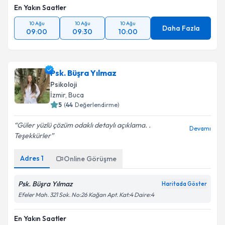
En Yakın Saatler
10 Ağu
10 Ağu
10 Ağu
Daha Fazla
09:00
09:30
10:00
Psk. Büşra Yılmaz
Psikoloji
İzmir
, Buca
5
(
44
Değerlendirme)
Güler yüzlü çözüm odaklı detaylı açıklama. .
Devamı
Teşekkürler
Adres
1
Online Görüşme
Psk. Büşra Yılmaz
Haritada Göster
Efeler Mah. 321 Sok. No:26 Kağan Apt. Kat:4 Daire:4
En Yakın Saatler