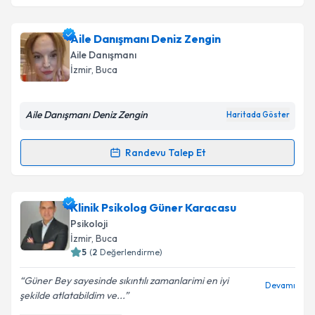
Aile Danışmanı Deniz Zengin
Aile Danışmanı
İzmir
, Buca
Aile Danışmanı Deniz Zengin
Haritada Göster
Randevu Talep Et
Randevu Takvimi Talebi
Aile Danışmanı Deniz Zengin
için randevu takvimi
Klinik Psikolog Güner Karacasu
talebi oluşturun. Size bu uzmandan randevu almanız
Psikoloji
için bir takvim hazırlandığında e-posta ile
İzmir
, Buca
bilgilendireceğiz.
5
(
2
Değerlendirme)
E-posta Adresiniz
Güner Bey sayesinde sıkıntılı zamanlarimi en iyi
Devamı
şekilde atlatabildim ve...