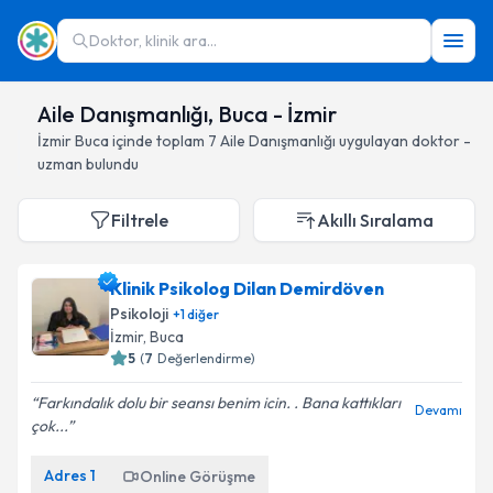
Doktor, klinik ara...
Aile Danışmanlığı, Buca - İzmir
İzmir
Buca
içinde toplam
7
Aile Danışmanlığı
uygulayan doktor -
uzman bulundu
Filtrele
Akıllı Sıralama
Klinik Psikolog Dilan Demirdöven
Psikoloji
+
1
diğer
İzmir
, Buca
5
(
7
Değerlendirme)
Farkındalık dolu bir seansı benim icin. . Bana kattıkları
Devamı
çok...
Adres
1
Online Görüşme