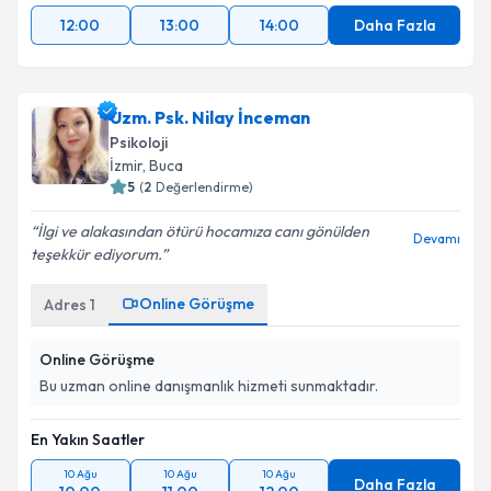
12:00
13:00
14:00
Daha Fazla
Uzm. Psk. Nilay İnceman
Psikoloji
İzmir
, Buca
5
(
2
Değerlendirme)
İlgi ve alakasından ötürü hocamıza canı gönülden
Devamı
teşekkür ediyorum.
Online Görüşme
Adres
1
Online Görüşme
Bu uzman online danışmanlık hizmeti sunmaktadır.
En Yakın Saatler
10 Ağu
10 Ağu
10 Ağu
Daha Fazla