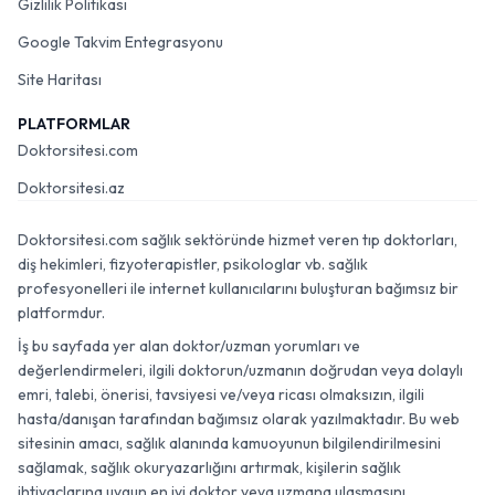
Gizlilik Politikası
Google Takvim Entegrasyonu
Site Haritası
PLATFORMLAR
Doktorsitesi.com
Doktorsitesi.az
Doktorsitesi.com sağlık sektöründe hizmet veren tıp doktorları,
diş hekimleri, fizyoterapistler, psikologlar vb. sağlık
profesyonelleri ile internet kullanıcılarını buluşturan bağımsız bir
platformdur.
İş bu sayfada yer alan doktor/uzman yorumları ve
değerlendirmeleri, ilgili doktorun/uzmanın doğrudan veya dolaylı
emri, talebi, önerisi, tavsiyesi ve/veya ricası olmaksızın, ilgili
hasta/danışan tarafından bağımsız olarak yazılmaktadır. Bu web
sitesinin amacı, sağlık alanında kamuoyunun bilgilendirilmesini
sağlamak, sağlık okuryazarlığını artırmak, kişilerin sağlık
ihtiyaçlarına uygun en iyi doktor veya uzmana ulaşmasını