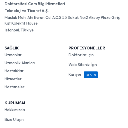
Doktorsitesi Com Bilgi Hizmetleri
Teknoloji ve Ticaret A.Ş.
Maslak Mah. Ahi Evran Cd. A.O.S 55 Sokak No:2 Aksoy Plaza Giriş
Kat Kolektif House
İstanbul, Türkiye
SAĞLIK
PROFESYONELLER
Uzmanlar
Doktorlar İçin
Uzmanlık Alanları
Web Siteniz İçin
Hastalıklar
Kariyer
İşe Alım
Hizmetler
Hastaneler
KURUMSAL
Hakkımızda
Bize Ulaşın