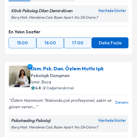
Klinik Psikolog Dilan Demirdöven
Haritada Göster
Barış Mah. Menderes Cad. Bazer Apart. No:124 Daire:7
En Yakın Saatler
15:00
16:00
17:00
Daha Fazla
Uzm. Psk. Dan. Özlem Mutlu Işık
Psikolojik Danışman
İzmir
, Buca
4.8
(
2
Değerlendirme)
Özlem Hanımcım “Alanında çok profesyonel, sakin ve
Devamı
güven veren...
Psikohealing Psikoloji
Haritada Göster
Barış Mah. Menderes Cad. Bazer Apart. No:124 Daire:7