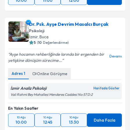
10:00
11:00
12:00
Dr. Psk. Ayşe Devrim Masalcı Burçak
Psikoloji
İzmir
, Buca
5
(
10
Değerlendirme)
Ayşe hocamın rehberliğinde larında bir ergenden bir
Devamı
yetişkine dönüşüm sürecime...
Adres
1
Online Görüşme
İzmir Analiz Psikoloji
Haritada Göster
Vali Rahmi Bey Mahallesi Menderes Caddesi No:57 D:2
En Yakın Saatler
10 Ağu
10 Ağu
10 Ağu
Daha Fazla
10:00
12:45
13:30