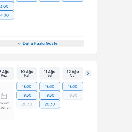
13:00
14:00
Daha Fazla Göster
9 Ağu
10 Ağu
11 Ağu
12 Ağu
Paz
Pzt
Sal
Çar
18:30
18:30
18:30
19:30
19:30
19:30
Takvim
20:30
20:30
palıdır