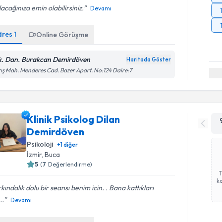
lacağınıza emin olabilirsiniz.
Devamı
dres
1
Online Görüşme
k. Dan. Burakcan Demirdöven
Haritada Göster
ış Mah. Menderes Cad. Bazer Apart. No:124 Daire:7
Klinik Psikolog Dilan
Demirdöven
Psikoloji
+
1
diğer
İzmir
, Buca
5
(
7
Değerlendirme)
ka
kındalık dolu bir seansı benim icin. . Bana kattıkları
..
Devamı