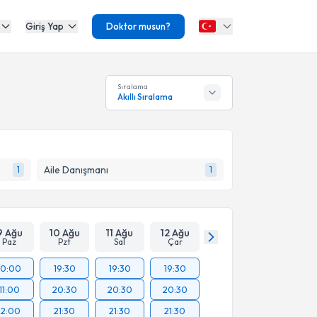
Giriş Yap
Doktor musun?
Sıralama
Akıllı Sıralama
Aile Danışmanı
1
1
9 Ağu
10 Ağu
11 Ağu
12 Ağu
Paz
Pzt
Sal
Çar
10:00
19:30
19:30
19:30
11:00
20:30
20:30
20:30
12:00
21:30
21:30
21:30