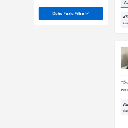
Bayraklı
A
Psikolojik Danışman
Mezuniyet
Aile Danışmanlığı
Daha Fazla Filtre
Bornova
Kl
Aile Danışmanı (Psikolog)
Bireysel Danışmanlık
Bar
Uzmanlık Alınan Kurum
Gaziemir
Aile Danışmanlığı
Aile Danışmanı
Bilişsel ve Davranışçı Terapi
Ödemiş
Bireysel Danışmanlık
Ünvan
ANKARA ÜNİVERSİTESİ
Klinik Psikolog
Bireysel Terapi
Aliağa
Okb (obsesif kompulsif
Dokuz Eylül Üniversitesi
bozukluk)
Dokuz Eylül Üniversitesi
Depresyon
Güzelbahçe
Bilişsel Davranışçı Terapi
Doğu Akdeniz Üniversitesi
DOKUZ EYLÜL ÜNIVERSITESI
İlişki Problemleri
Aile Danışmanı
Narlıdere
Bireysel psikolojik danışmanlık
HACETTEPE ÜNİVERSİTESİ
Üsküdar Üniversitesi
Öz
Kaygı
Dr. Psk.
Depresyon
vere
HACETTEPE ÜNIVERSITESI
Aile İçi Çatışmalar
Klinik Psikolog
Evlilik Sorunları
İstanbul Üniversitesi
Ps
Aile İçi İletişim Sorunları
Psk.
Aile İlişkileri
Bar
İzmir Ekonomi Üniversitesi
Anksiyete Bozuklukları
Psk. Dan.
Bağlanma sorunları
MUGLA ÜNIVERSITESI