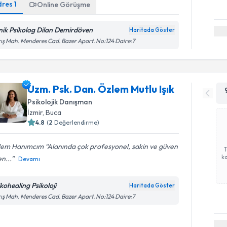
dres
1
Online Görüşme
inik Psikolog Dilan Demirdöven
Haritada Göster
ış Mah. Menderes Cad. Bazer Apart. No:124 Daire:7
Uzm. Psk. Dan. Özlem Mutlu Işık
Psikolojik Danışman
İzmir
, Buca
4.8
(
2
Değerlendirme)
lem Hanımcım “Alanında çok profesyonel, sakin ve güven
ka
n...
Devamı
ikohealing Psikoloji
Haritada Göster
ış Mah. Menderes Cad. Bazer Apart. No:124 Daire:7