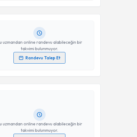
 ve kişisel verilerimin belirtilen kapsamda
esini kabul ediyorum.
şmanı Deniz Zengin
için randevu takvimi talebi
Size bu uzmandan randevu almanız için bir takvim
ında e-posta ile bilgilendireceğiz.
Takvim Talebini Gönder
resiniz
u uzmandan online randevu alabileceğin bir
takvimi bulunmuyor.
Randevu Talep Et
 verilerimin işlenmesine ilişkin
Aydınlatma Metni
'ni
 ve kişisel verilerimin belirtilen kapsamda
akvimi Talebi
esini kabul ediyorum.
 Şengül
için randevu takvimi talebi oluşturun. Size bu
Takvim Talebini Gönder
ndevu almanız için bir takvim hazırlandığında e-
lgilendireceğiz.
resiniz
u uzmandan online randevu alabileceğin bir
takvimi bulunmuyor.