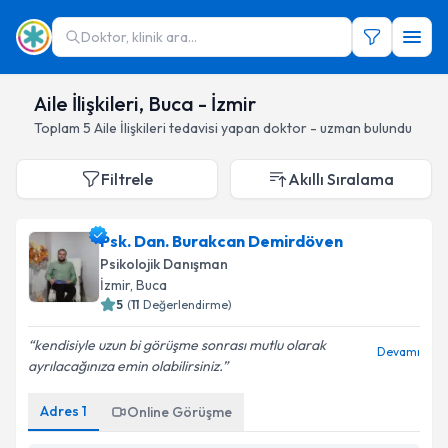
Doktor, klinik ara...
Aile İlişkileri, Buca - İzmir
Toplam
5
Aile İlişkileri
tedavisi yapan doktor - uzman bulundu
Filtrele
Akıllı Sıralama
Psk. Dan. Burakcan Demirdöven
Psikolojik Danışman
İzmir
, Buca
5
(
11
Değerlendirme)
kendisiyle uzun bi görüşme sonrası mutlu olarak
Devamı
ayrılacağınıza emin olabilirsiniz.
Adres
1
Online Görüşme