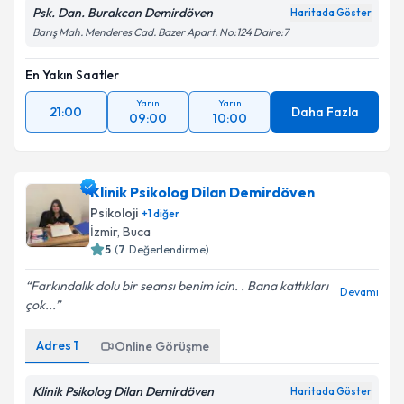
Psk. Dan. Burakcan Demirdöven
Haritada Göster
Barış Mah. Menderes Cad. Bazer Apart. No:124 Daire:7
En Yakın Saatler
Yarın
Yarın
21:00
Daha Fazla
09:00
10:00
Klinik Psikolog Dilan Demirdöven
Psikoloji
+
1
diğer
İzmir
, Buca
5
(
7
Değerlendirme)
Farkındalık dolu bir seansı benim icin. . Bana kattıkları
Devamı
çok...
Adres
1
Online Görüşme
Klinik Psikolog Dilan Demirdöven
Haritada Göster