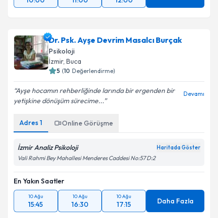
10:00
11:00
12:00
Dr. Psk. Ayşe Devrim Masalcı Burçak
Psikoloji
İzmir
, Buca
5
(
10
Değerlendirme)
Ayşe hocamın rehberliğinde larında bir ergenden bir
Devamı
yetişkine dönüşüm sürecime...
Adres
1
Online Görüşme
İzmir Analiz Psikoloji
Haritada Göster
Vali Rahmi Bey Mahallesi Menderes Caddesi No:57 D:2
En Yakın Saatler
10 Ağu
10 Ağu
10 Ağu
Daha Fazla
15:45
16:30
17:15