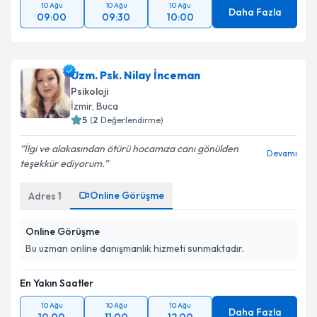
10 Ağu
10 Ağu
10 Ağu
Daha Fazla
09:00
09:30
10:00
Uzm. Psk. Nilay İnceman
Psikoloji
İzmir
, Buca
5
(
2
Değerlendirme)
İlgi ve alakasından ötürü hocamıza canı gönülden
Devamı
teşekkür ediyorum.
Online Görüşme
Adres
1
Online Görüşme
Bu uzman online danışmanlık hizmeti sunmaktadır.
En Yakın Saatler
10 Ağu
10 Ağu
10 Ağu
Daha Fazla