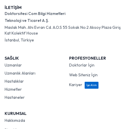
İLETİŞİM
Doktorsitesi Com Bilgi Hizmetleri
Teknoloji ve Ticaret A.Ş.
Maslak Mah. Ahi Evran Cd. A.O.S 55 Sokak No:2 Aksoy Plaza Giriş
Kat Kolektif House
İstanbul, Türkiye
SAĞLIK
PROFESYONELLER
Uzmanlar
Doktorlar İçin
Uzmanlık Alanları
Web Siteniz İçin
Hastalıklar
Kariyer
İşe Alım
Hizmetler
Hastaneler
KURUMSAL
Hakkımızda