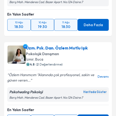
Barış Mah. Menderes Cad. Bazer Apart. No:124 Daire:7
En Yakın Saatler
10 Ağu
10 Ağu
11 Ağu
Daha Fazla
18:30
19:30
18:30
Uzm. Psk. Dan. Özlem Mutlu Işık
Psikolojik Danışman
İzmir
, Buca
4.8
(
2
Değerlendirme)
Özlem Hanımcım “Alanında çok profesyonel, sakin ve
Devamı
güven veren...
Psikohealing Psikoloji
Haritada Göster
Barış Mah. Menderes Cad. Bazer Apart. No:124 Daire:7
En Yakın Saatler