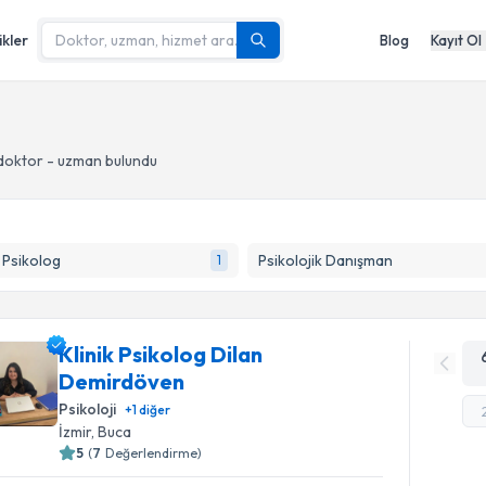
ikler
Blog
Kayıt Ol
doktor - uzman bulundu
k Psikolog
Psikolojik Danışman
1
Klinik Psikolog Dilan
Demirdöven
Psikoloji
+
1
diğer
İzmir
, Buca
5
(
7
Değerlendirme)