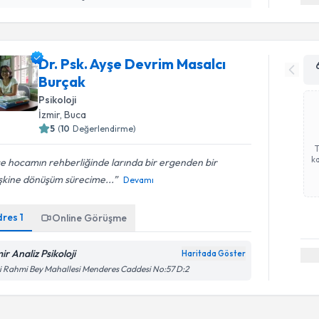
Dr. Psk. Ayşe Devrim Masalcı
Burçak
Psikoloji
İzmir
, Buca
5
(
10
Değerlendirme)
ka
e hocamın rehberliğinde larında bir ergenden bir
şkine dönüşüm sürecime...
Devamı
dres
1
Online Görüşme
ir Analiz Psikoloji
Haritada Göster
i Rahmi Bey Mahallesi Menderes Caddesi No:57 D:2