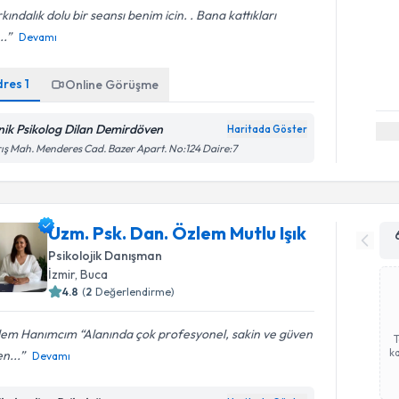
kındalık dolu bir seansı benim icin. . Bana kattıkları
..
Devamı
dres
1
Online Görüşme
inik Psikolog Dilan Demirdöven
Haritada Göster
ış Mah. Menderes Cad. Bazer Apart. No:124 Daire:7
Uzm. Psk. Dan. Özlem Mutlu Işık
Psikolojik Danışman
İzmir
, Buca
4.8
(
2
Değerlendirme)
lem Hanımcım “Alanında çok profesyonel, sakin ve güven
ka
n...
Devamı