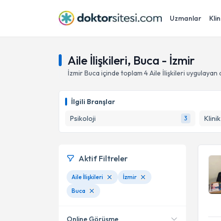
Uzmanlar
Klin
Aile İlişkileri, Buca - İzmir
İzmir
Buca
içinde toplam
4
Aile İlişkileri
uygulayan 
İlgili Branşlar
Psikoloji
Klini
3
Aktif Filtreler
Aile İlişkileri
İzmir
Buca
Online Görüşme