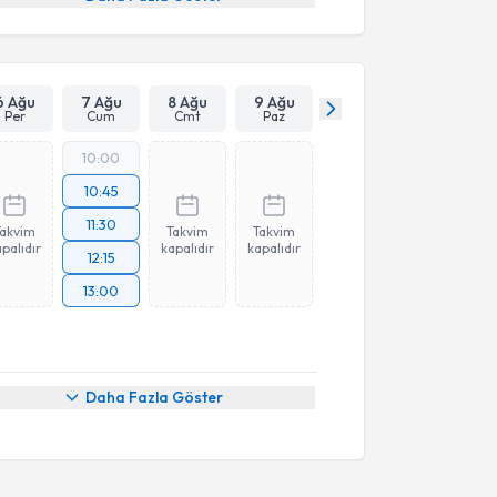
6 Ağu
7 Ağu
8 Ağu
9 Ağu
Per
Cum
Cmt
Paz
10:00
10:45
11:30
Takvim
Takvim
Takvim
palıdır
kapalıdır
kapalıdır
12:15
13:00
Daha Fazla Göster