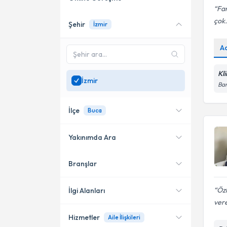
Far
çok.
Şehir
İzmir
Online danışmanlık sunan
uzmanları göster
A
Sadece
İzmir
bölgesinde
uzman ara
Kl
İzmir
Bar
İlçe
Buca
Yakınımda Ara
Branşlar
Konumuma yakın uzmanları
Konak
göster
Karşıyaka
Öz
İlgi Alanları
vere
Bornova
Hizmetler
Aile İlişkileri
Psikoloji