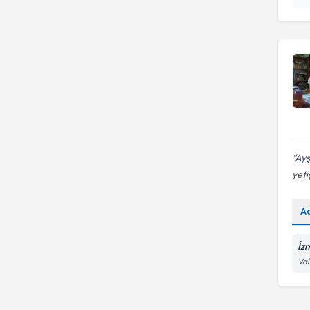
Bireysel rehberlik
Ayş
yeti
A
İzm
Val