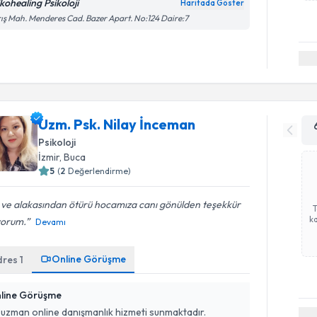
ikohealing Psikoloji
Haritada Göster
ış Mah. Menderes Cad. Bazer Apart. No:124 Daire:7
Uzm. Psk. Nilay İnceman
Psikoloji
İzmir
, Buca
5
(
2
Değerlendirme)
i ve alakasından ötürü hocamıza canı gönülden teşekkür
ka
yorum.
Devamı
Online Görüşme
dres
1
line Görüşme
 uzman online danışmanlık hizmeti sunmaktadır.