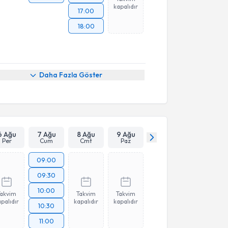
kapalıdır
17:00
18:00
Daha Fazla Göster
6 Ağu
7 Ağu
8 Ağu
9 Ağu
Per
Cum
Cmt
Paz
09:00
09:30
10:00
Takvim
Takvim
Takvim
palıdır
kapalıdır
kapalıdır
10:30
11:00