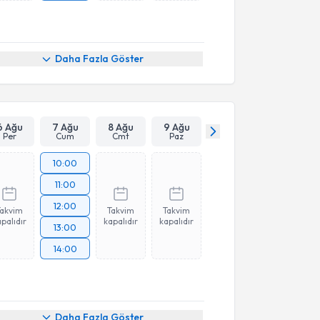
Daha Fazla Göster
6 Ağu
7 Ağu
8 Ağu
9 Ağu
Per
Cum
Cmt
Paz
10:00
11:00
12:00
Takvim
Takvim
Takvim
palıdır
kapalıdır
kapalıdır
13:00
14:00
Daha Fazla Göster