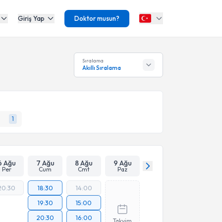
Giriş Yap
Doktor musun?
Sıralama
Akıllı Sıralama
1
6 Ağu
7 Ağu
8 Ağu
9 Ağu
Per
Cum
Cmt
Paz
20:30
18:30
14:00
19:30
15:00
20:30
16:00
Takvim