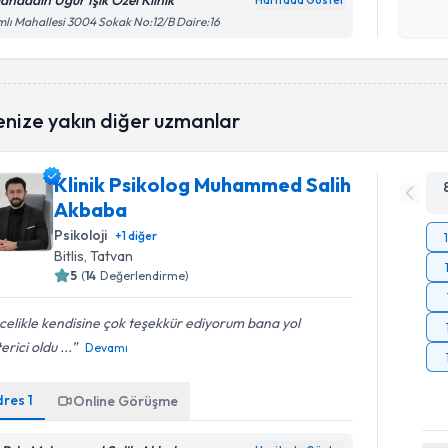
lahaddin Uğur Işık Özel Klinik
Haritada Göster
Kişisel
lı Mahallesi 3004 Sokak No:12/B Daire:16
okudum
işlenm
enize yakın diğer uzmanlar
Klinik Psikolog Muhammed Salih
Akbaba
Psikoloji
+
1
diğer
Bitlis
, Tatvan
5
(
14
Değerlendirme)
elikle kendisine çok teşekkür ediyorum bana yol
erici oldu ...
Devamı
dres
1
Online Görüşme