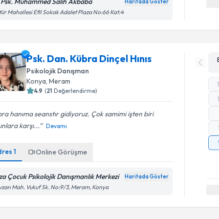
. Psk. Muhammed Salih Akbaba
Haritada Göster
tür Mahallesi Efil Sokak Adalet Plaza No:66 Kat:4
Psk. Dan. Kübra Dinçel Hınıs
Psikolojik Danışman
Konya
, Meram
4.9
(
21
Değerlendirme)
ra hanıma seanstır gidiyoruz. Çok samimi işten biri
nlara karşı...
Devamı
dres
1
Online Görüşme
za Çocuk Psikolojik Danışmanlık Merkezi
Haritada Göster
zan Mah. Vukuf Sk. No:9/3, Meram, Konya