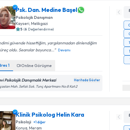
Psk. Dan. Medine Başel
Psikolojik Danışman
Kayseri
, Melikgazi
5
(
6
Değerlendirme)
ndimi güvende hissettiğim, yargılanmadan dinlendiğim
süreç oldu. Seanslar boyunca...
Devamı
dres
1
Online Görüşme
vi Psikolojik Danışmalık Merkezi
Haritada Göster
ıçaslan Mah. Sefalı Sok. Tunç Apartmanı No:8 Kat:2
Klinik Psikolog Helin Kara
Psikoloji
+
1
diğer
Konya
, Meram