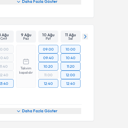
Daha Fazla Göster
8 Ağu
9 Ağu
10 Ağu
11 Ağu
Cmt
Paz
Pzt
Sal
10:00
09:00
10:00
10:40
09:40
10:40
11:40
10:20
11:20
Takvim
kapalıdır
12:40
11:00
12:00
13:40
12:40
12:40
Daha Fazla Göster