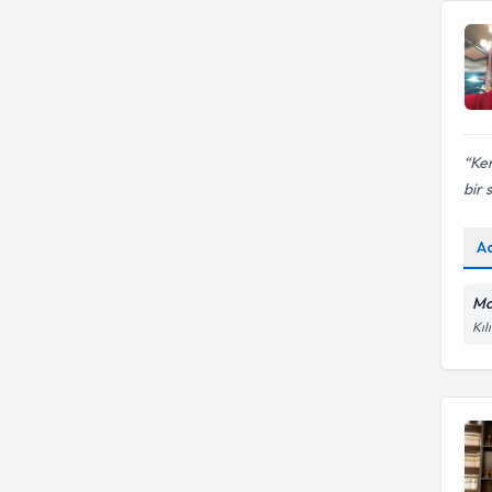
Ke
bir 
A
Ma
Kıl