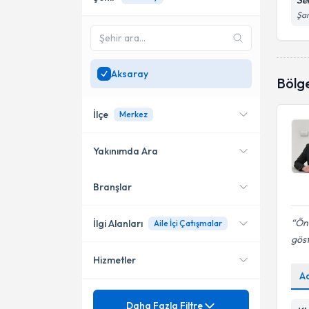
Se
Şam
Aksaray
Bölg
İlçe
Merkez
Yakınımda Ara
Branşlar
Konumuma yakın uzmanları
Merkez
göster
Önc
İlgi Alanları
Aile İçi Çatışmalar
göst
Hizmetler
Psikoloji
A
Mezuniyet
Adaptasyon sorunları
Daha Fazla Filtre