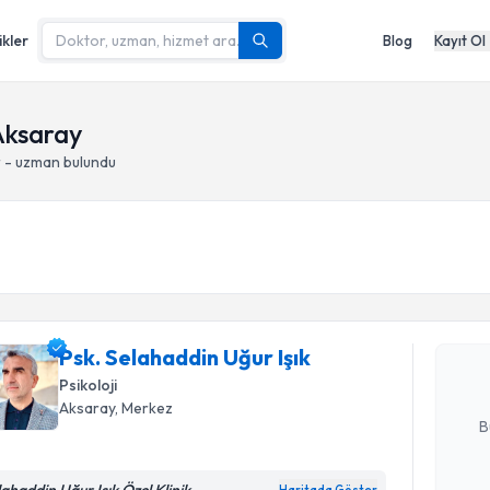
ikler
Blog
Kayıt Ol
 Aksaray
r - uzman bulundu
Randevu T
Psk. Selah
Size bu uzm
Psk. Selahaddin Uğur Işık
hazırlandığ
Psikoloji
E-posta Ad
Aksaray
, Merkez
B