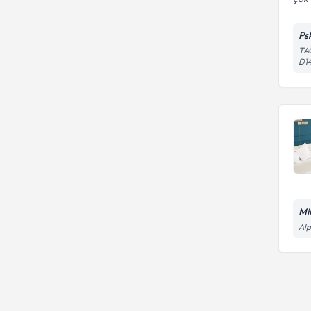
Ps
TA
D1
Mi
Alp