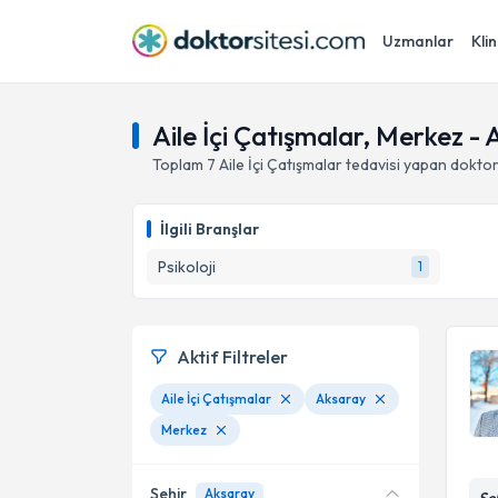
Uzmanlar
Klin
Aile İçi Çatışmalar, Merkez -
Toplam
7
Aile İçi Çatışmalar
tedavisi yapan dokto
İlgili Branşlar
Psikoloji
1
Aktif Filtreler
Aile İçi Çatışmalar
Aksaray
Merkez
Şehir
Aksaray