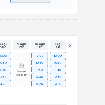
 verilerimin işlenmesine ilişkin
Aydınlatma Metni
'ni
 ve kişisel verilerimin belirtilen kapsamda
esini kabul ediyorum.
Takvim Talebini Gönder
8 Ağu
9 Ağu
10 Ağu
11 Ağu
Cmt
Paz
Pzt
Sal
10:00
10:00
10:00
10:50
10:50
10:50
11:40
11:40
11:40
Takvim
kapalıdır
12:30
12:30
12:30
13:20
13:20
13:20