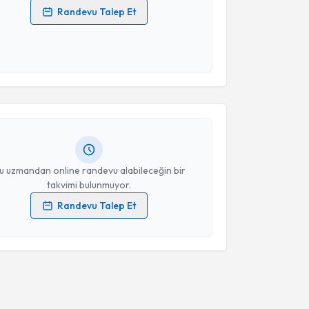
Randevu Talep Et
 verilerimin işlenmesine ilişkin
Aydınlatma Metni
'ni
 ve kişisel verilerimin belirtilen kapsamda
akvimi Talebi
esini kabul ediyorum.
Takvim Talebini Gönder
ima Uğurlu
için randevu takvimi talebi oluşturun. Size
 randevu almanız için bir takvim hazırlandığında e-
lgilendireceğiz.
resiniz
u uzmandan online randevu alabileceğin bir
takvimi bulunmuyor.
Randevu Talep Et
 verilerimin işlenmesine ilişkin
Aydınlatma Metni
'ni
 ve kişisel verilerimin belirtilen kapsamda
esini kabul ediyorum.
Takvim Talebini Gönder