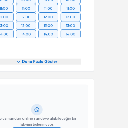
11:00
11:00
11:00
11:00
12:00
12:00
12:00
12:00
13:00
13:00
13:00
13:00
14:00
14:00
14:00
14:00
Daha Fazla Göster
akvimi Talebi
e Polat
için randevu takvimi talebi oluşturun. Size bu
ndevu almanız için bir takvim hazırlandığında e-
lgilendireceğiz.
resiniz
u uzmandan online randevu alabileceğin bir
takvimi bulunmuyor.