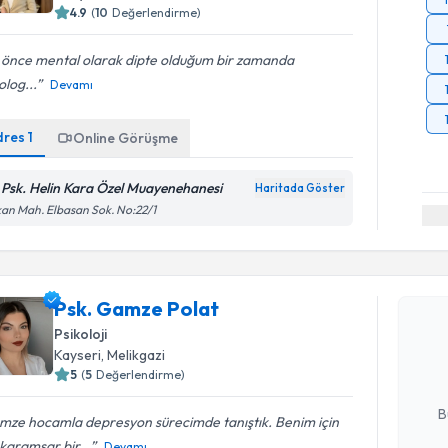
4.9
(
10
Değerlendirme)
 önce mental olarak dipte olduğum bir zamanda
olog...
Devamı
dres
1
Online Görüşme
. Psk. Helin Kara Özel Muayenehanesi
Haritada Göster
an Mah. Elbasan Sok. No:22/1
Randevu T
Psk. Gamze Polat
Psk. Gamz
uzmandan ra
Psikoloji
posta ile bi
Kayseri
, Melikgazi
5
(
5
Değerlendirme)
E-posta Ad
B
mze hocamla depresyon sürecimde tanıştık. Benim için
karamsar bir...
Devamı