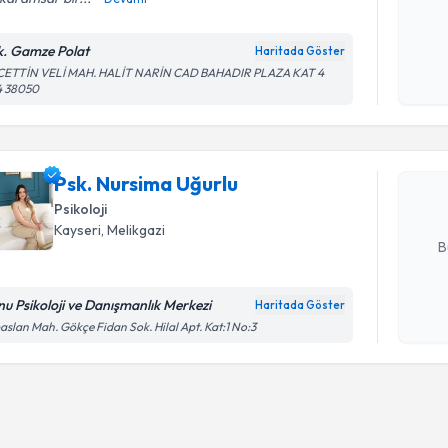
Kişisel
k. Gamze Polat
Haritada Göster
okudum
Randevu T
CETTİN VELİ MAH. HALİT NARİN CAD BAHADIR PLAZA KAT 4
işlenm
4 38050
Psk. Nurs
bu uzmandan
Psk. Nursima Uğurlu
posta ile bi
Psikoloji
E-posta Ad
Kayseri
, Melikgazi
B
nu Psikoloji ve Danışmanlık Merkezi
Haritada Göster
Kişisel
aslan Mah. Gökçe Fidan Sok. Hilal Apt. Kat:1 No:3
okudum
işlenm