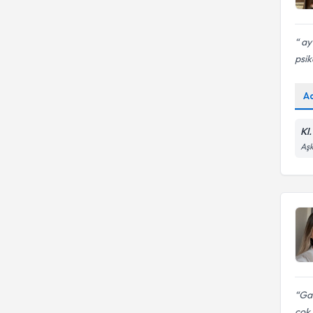
ay
psik
A
Kl
Aşk
Ga
çok 