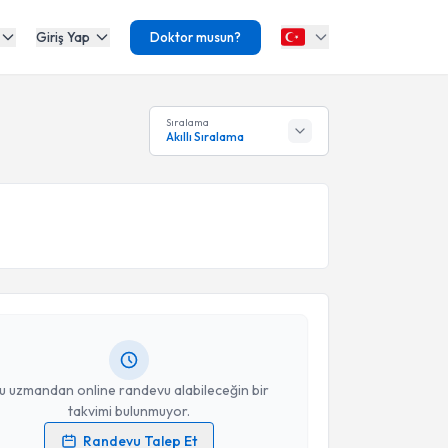
Giriş Yap
Doktor musun?
Sıralama
Akıllı Sıralama
akvimi Talebi
addin Uğur Işık
için randevu takvimi talebi oluşturun.
andan randevu almanız için bir takvim
ında e-posta ile bilgilendireceğiz.
resiniz
u uzmandan online randevu alabileceğin bir
takvimi bulunmuyor.
Randevu Talep Et