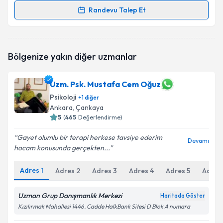
Randevu Talep Et
Randevu Takvimi Talebi
Psk. Selahaddin Uğur Işık
için randevu takvimi talebi
Bölgenize yakın diğer uzmanlar
oluşturun. Size bu uzmandan randevu almanız için bir
takvim hazırlandığında e-posta ile bilgilendireceğiz.
Uzm. Psk. Mustafa Cem Oğuz
E-posta Adresiniz
Psikoloji
+
1
diğer
Ankara
, Çankaya
5
(
465
Değerlendirme)
Kişisel verilerimin işlenmesine ilişkin
Aydınlatma
Gayet olumlu bir terapi herkese tavsiye ederim
Devamı
Metni
'ni okudum ve kişisel verilerimin belirtilen
hocam konusunda gerçekten...
kapsamda işlenmesini kabul ediyorum.
Adres
1
Adres
2
Adres
3
Adres
4
Adres
5
Adres
Takvim Talebini Gönder
Uzman Grup Danışmanlık Merkezi
Haritada Göster
Kızılırmak Mahallesi 1446. Cadde HalkBank Sitesi D Blok A numara