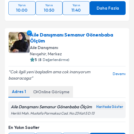
Yarın
Yarın
Yarın
Daha Fazla
10:00
10:50
11:40
Aile Danışmanı Semanur Gönenbaba
Ölçüm
Aile Danışmanı
Nevşehir
, Merkez
5
(
8
Değerlendirme)
Cok ilgili yeni başladim ama cok inanıyorum
Devamı
basaracagız
Adres
1
Online Görüşme
Aile Danışmanı Semanur Gönenbaba Ölçüm
Haritada Göster
Herikli Mah. Mustafa Parmaksız Cad. No:23 Kat:5 D:13
En Yakın Saatler