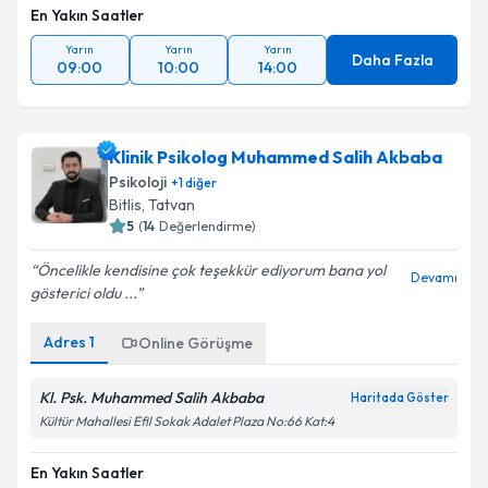
En Yakın Saatler
Yarın
Yarın
Yarın
Daha Fazla
09:00
10:00
14:00
Klinik Psikolog Muhammed Salih Akbaba
Psikoloji
+
1
diğer
Bitlis
, Tatvan
5
(
14
Değerlendirme)
Öncelikle kendisine çok teşekkür ediyorum bana yol
Devamı
gösterici oldu ...
Adres
1
Online Görüşme
Kl. Psk. Muhammed Salih Akbaba
Haritada Göster
Kültür Mahallesi Efil Sokak Adalet Plaza No:66 Kat:4
En Yakın Saatler