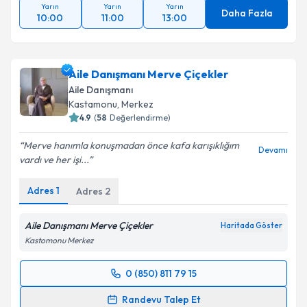
Yarın
Yarın
Yarın
Daha Fazla
10:00
11:00
13:00
Aile Danışmanı Merve Çiçekler
Aile Danışmanı
Kastamonu
, Merkez
4.9
(
58
Değerlendirme)
Merve hanımla konuşmadan önce kafa karışıklığım
Devamı
vardı ve her işi...
Adres
1
Adres
2
Aile Danışmanı Merve Çiçekler
Haritada Göster
Kastomonu Merkez
0 (850) 811 79 15
Randevu Takvimi Talebi
Randevu Talep Et