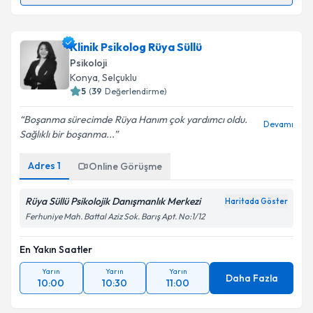
Aile Danışmanı Merve Çiçekler
için randevu takvimi
talebi oluşturun. Size bu uzmandan randevu almanız
Klinik Psikolog Rüya Süllü
için bir takvim hazırlandığında e-posta ile
bilgilendireceğiz.
Psikoloji
Konya
, Selçuklu
E-posta Adresiniz
5
(
39
Değerlendirme)
Boşanma sürecimde Rüya Hanım çok yardımcı oldu.
Devamı
Sağlıklı bir boşanma...
Kişisel verilerimin işlenmesine ilişkin
Aydınlatma
Adres
1
Online Görüşme
Metni
'ni okudum ve kişisel verilerimin belirtilen
kapsamda işlenmesini kabul ediyorum.
Rüya Süllü Psikolojik Danışmanlık Merkezi
Haritada Göster
Ferhuniye Mah. Battal Aziz Sok. Barış Apt. No:1/12
Takvim Talebini Gönder
En Yakın Saatler
Yarın
Yarın
Yarın
Daha Fazla
10:00
10:30
11:00