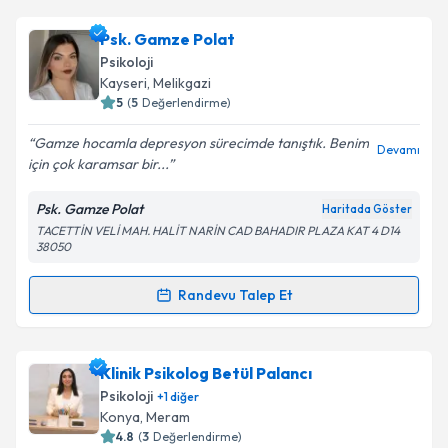
Psk. Gamze Polat
Psikoloji
Kayseri
, Melikgazi
5
(
5
Değerlendirme)
Gamze hocamla depresyon sürecimde tanıştık. Benim
Devamı
için çok karamsar bir...
Psk. Gamze Polat
Haritada Göster
TACETTİN VELİ MAH. HALİT NARİN CAD BAHADIR PLAZA KAT 4 D14
38050
Randevu Talep Et
Randevu Takvimi Talebi
Psk. Gamze Polat
için randevu takvimi talebi
Klinik Psikolog Betül Palancı
oluşturun. Size bu uzmandan randevu almanız için bir
Psikoloji
+
1
diğer
takvim hazırlandığında e-posta ile bilgilendireceğiz.
Konya
, Meram
4.8
(
3
Değerlendirme)