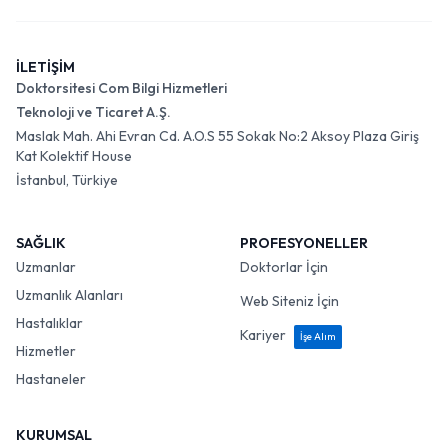
İLETİŞİM
Doktorsitesi Com Bilgi Hizmetleri
Teknoloji ve Ticaret A.Ş.
Maslak Mah. Ahi Evran Cd. A.O.S 55 Sokak No:2 Aksoy Plaza Giriş
Kat Kolektif House
İstanbul, Türkiye
SAĞLIK
PROFESYONELLER
Uzmanlar
Doktorlar İçin
Uzmanlık Alanları
Web Siteniz İçin
Hastalıklar
Kariyer
İşe Alım
Hizmetler
Hastaneler
KURUMSAL