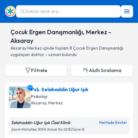
Doktor, klinik ara...
Çocuk Ergen Danışmanlığı, Merkez -
Aksaray
Aksaray
Merkez
içinde toplam
8
Çocuk Ergen Danışmanlığı
uygulayan doktor - uzman bulundu
Filtrele
Akıllı Sıralama
Psk. Selahaddin Uğur Işık
Psikoloji
Aksaray
, Merkez
Selahaddin Uğur Işık Özel Klinik
Haritada Göster
Şamlı Mahallesi 3004 Sokak No:12/B Daire:16