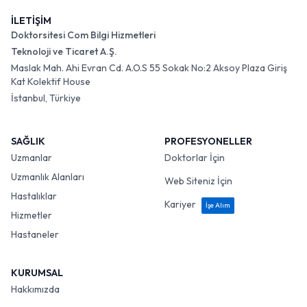
İLETİŞİM
Doktorsitesi Com Bilgi Hizmetleri
Teknoloji ve Ticaret A.Ş.
Maslak Mah. Ahi Evran Cd. A.O.S 55 Sokak No:2 Aksoy Plaza Giriş
Kat Kolektif House
İstanbul, Türkiye
SAĞLIK
PROFESYONELLER
Uzmanlar
Doktorlar İçin
Uzmanlık Alanları
Web Siteniz İçin
Hastalıklar
Kariyer
İşe Alım
Hizmetler
Hastaneler
KURUMSAL
Hakkımızda