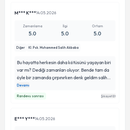
M*** K***
14.05.2026
Zamanlama
İlgi
Ortam
5.0
5.0
5.0
Diğer
Kl. Psk. Muhammed Salih Akbaba
Bu hayatta herkesin daha kötüsünü yaşayan biri
var mı? Dediği zamanları oluyor. Bende tam da
öyle bir zamanda çırpınırken denk geldim salih
hocaysa. Ama çokta umutlu değildim açıkçası.
Devamı
En fazla ne değişebilir ki dedim. Sonra yol aldıkça
Randevu sonrası
Şikayet Et
çevrem değişti, gülüşüm, bakışım, anlayışım
değişti. Bu hayatta kime neyin iyi geleceğini
bilemiyoruz. Ama bir gün kendinize bir iyilik
E*** Y***
14.05.2026
yapmak isterseniz hiç düşünmeden tercih