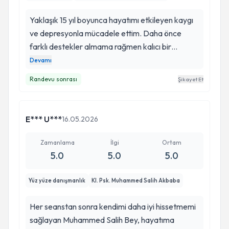
Yaklaşık 15 yıl boyunca hayatımı etkileyen kaygı
ve depresyonla mücadele ettim. Daha önce
farklı destekler almama rağmen kalıcı bir
değişim yaşayamadığımı düşünüyordum. Bu
Devamı
süreçte tanıştığım terapistim sayesinde düşünce
Randevu sonrası
Şikayet Et
kalıplarımı, kaygılarımı ve günlük yaşamımı
etkileyen birçok konuyu sağlıklı şekilde ele alma
fırsatı buldum. Bugün kendimi çok daha dengeli,
E*** U***
16.05.2026
üretken ve hayatın içinde hissediyorum. Günlük
işler artık gözümde büyümüyor, ilişkilerim daha
Zamanlama
İlgi
Ortam
sağlıklı ilerliyor ve geleceğe dair umutla planlar
5.0
5.0
5.0
kurabiliyorum. En önemlisi de, hayatı sadece
sürdürmek yerine yaşamaya başladığımı
Yüz yüze danışmanlık
Kl. Psk. Muhammed Salih Akbaba
hissediyorum. Evden çıkmaktan korkarken her
seansa koşarak ve umutla gittim. Yaklaşık 15
Her seanstan sonra kendimi daha iyi hissetmemi
yıldır taşıdığım yüklerin hafiflemesinin ve hayatı
sağlayan Muhammed Salih Bey, hayatıma