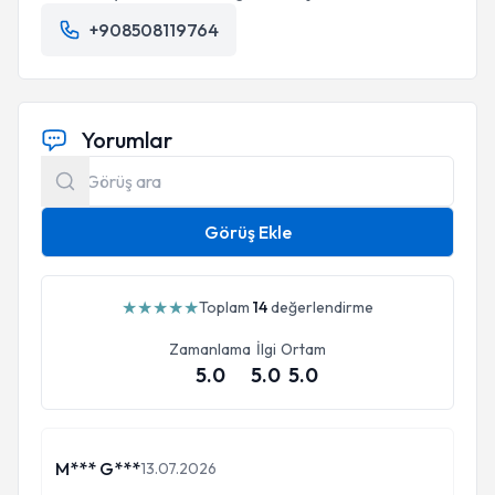
+908508119764
Yorumlar
Görüş Ekle
★
★
★
★
★
Toplam
14
değerlendirme
Zamanlama
İlgi
Ortam
5.0
5.0
5.0
M*** G***
13.07.2026