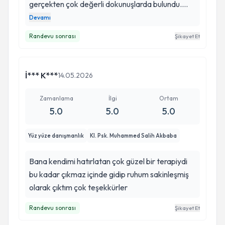
yeniden keyifle yaşayabilmemin mümkün
gerçekten çok değerli dokunuşlarda bulundu.
olduğunu görmek bir insanın hayattan
Kendisi sayesinde olaylara çok daha farklı bakış
Devamı
umabileceği her şeymiş meğer. Bu değişimdeki
açılarıyla yaklaşmayı ve daha sağlıklı iletişim
Randevu sonrası
Şikayet Et
katkısı için kendisine minnettarım. Şifa verdi,
kurmayı öğrendim. Zihnimin karmaşasından
hayatının her alanında şifa bulur umarım.
sıyrılıp daha iyi düşünebilmemi sağladı. En
önemlisi de aklımdaki yabani otları koparmama
İ*** K***
14.05.2026
ve onların yerine çiçekler dikmeme yardımcı
oldu. Profesyonelliği, empati yeteneği ve güven
Zamanlama
İlgi
Ortam
veren yaklaşımı için kendisine çok teşekkür
5.0
5.0
5.0
ederim.
Yüz yüze danışmanlık
Kl. Psk. Muhammed Salih Akbaba
Bana kendimi hatırlatan çok güzel bir terapiydi
bu kadar çıkmaz içinde gidip ruhum sakinleşmiş
olarak çıktım çok teşekkürler
Randevu sonrası
Şikayet Et