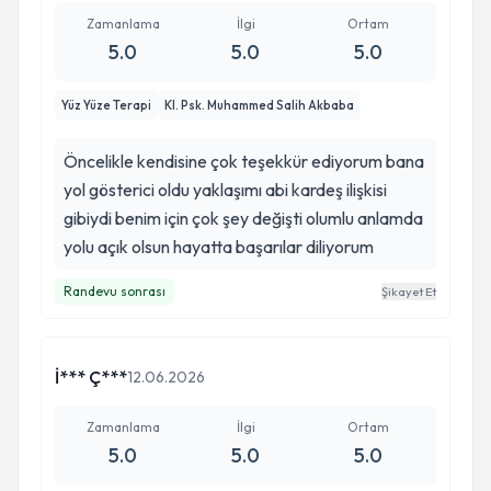
Zamanlama
İlgi
Ortam
5.0
5.0
5.0
Yüz Yüze Terapi
Kl. Psk. Muhammed Salih Akbaba
Öncelikle kendisine çok teşekkür ediyorum bana
yol gösterici oldu yaklaşımı abi kardeş ilişkisi
gibiydi benim için çok şey değişti olumlu anlamda
yolu açık olsun hayatta başarılar diliyorum
Randevu sonrası
Şikayet Et
İ*** Ç***
12.06.2026
Zamanlama
İlgi
Ortam
5.0
5.0
5.0