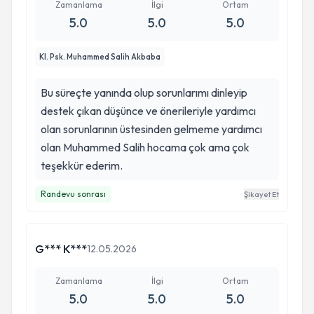
edeceğiniz yer. Bende yorumlardan yola çıkıp
Zamanlama
İlgi
Ortam
gitmiştim. Bugün bende benim gibi sıkışan
5.0
5.0
5.0
birilerinin kalbine iyi gelsin umut olsun diye
yazıyorum. Allah razı olsun Salih hocam. Yolunuz
Kl. Psk. Muhammed Salih Akbaba
kalbine hayatına dokunduğunuz insanların
gözlerinde yanan ışık kadar açık olsun…
Bu süreçte yanında olup sorunlarımı dinleyip
destek çıkan düşünce ve önerileriyle yardımcı
olan sorunlarının üstesinden gelmeme yardımcı
olan Muhammed Salih hocama çok ama çok
teşekkür ederim.
Randevu sonrası
Şikayet Et
G*** K***
12.05.2026
Zamanlama
İlgi
Ortam
5.0
5.0
5.0