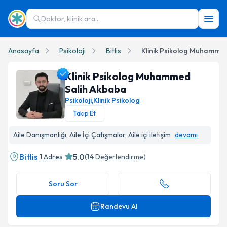
Doktor, klinik ara...
Anasayfa
Psikoloji
Bitlis
Klinik Psikolog Muhamme
Klinik Psikolog Muhammed
Salih Akbaba
Psikoloji
,
Klinik Psikolog
Takip Et
Klinik Psikolog Muhammed Salih Akbaba Profil Fotoğrafı
Aile Danışmanlığı, Aile İçi Çatışmalar, Aile içi iletişim
devamı
Bitlis
5.0
1 Adres
(
14
Değerlendirme)
Soru Sor
Randevu Al