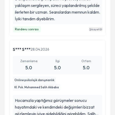
yaklaşım sergileyen, süreci yapılandırılmış şekilde
ilerleten bir uzman. Seanslardan memnun kaldım.
İyiki tanıdım diyebilirim.
Randevu sonrası
Şikayet Et
S*** S***
28.04.2026
Zamanlama
İlgi
Ortam
5.0
5.0
5.0
Online psikolojik danışmanlık
Kl. Psk. Muhammed Salih Akbaba
Hocamızla yaptığımız görüşmeler sonucu
hayatımdaki ve kendimdeki değişimleri bizzat
gözlemleyip iyiye gidebildiğini görebildim. Salih