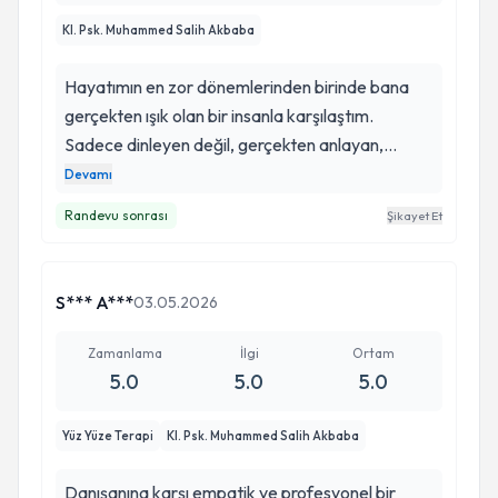
Kl. Psk. Muhammed Salih Akbaba
Hayatımın en zor dönemlerinden birinde bana
gerçekten ışık olan bir insanla karşılaştım.
Sadece dinleyen değil, gerçekten anlayan,
yargılamadan yaklaşan ve kendimi güvende
Devamı
hissettiren bir psikolog. Her seanstan sonra
Randevu sonrası
Şikayet Et
kendimle ilgili yeni bir şey fark ederek çıktım.
Profesyonelliği, sakinliği ve yaklaşımı sayesinde
uzun zamandır hissetmediğim kadar iyi
S*** A***
03.05.2026
hissediyorum. İyi ki yollarımız kesişmiş.
Gerçekten işini hakkıyla yapan nadir insanlardan
Zamanlama
İlgi
Ortam
biri. Her şey için çok teşekkür ederim.
5.0
5.0
5.0
Yüz Yüze Terapi
Kl. Psk. Muhammed Salih Akbaba
Danışanına karşı empatik ve profesyonel bir