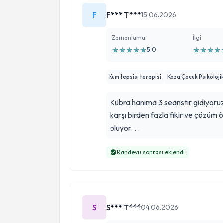
F
F*** T***
15.06.2026
Zamanlama
İlgi
★
★
★
★
★
★
★
★
★
5.0
Kum tepsisi terapisi
Koza Çocuk Psikoloji
Kübra hanıma 3 seanstır gidiyoruz
karşı birden fazla fikir ve çözüm ö
oluyor. . .
Randevu sonrası eklendi
S
S*** T***
04.06.2026