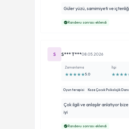
Güler yüzü, samimiyeti ve içtenliğ
Randevu sonrası eklendi
S
S*** T***
08.05.2026
Zamanlama
İlgi
★
★
★
★
★
★
★
★
★
5.0
Oyun terapisi
Koza Çocuk Psikolojik Dan
Çok ilgili ve anlaşılır anlatıyor 
iyi
Randevu sonrası eklendi