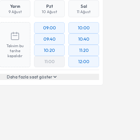
Yarın
Pzt
Sal
9 Ağust
10 Ağust
11 Ağust
09:00
10:00
09:40
10:40
Takvim bu
10:20
11:20
tarihe
kapalıdır
11:00
12:00
Daha fazla saat göster