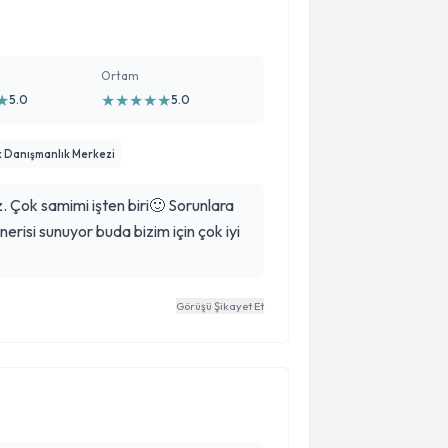
Ortam
★
★
★
★
★
★
5.0
5.0
k Danışmanlık Merkezi
. Çok samimi işten biri🙂 Sorunlara
nerisi sunuyor buda bizim için çok iyi
Görüşü Şikayet Et