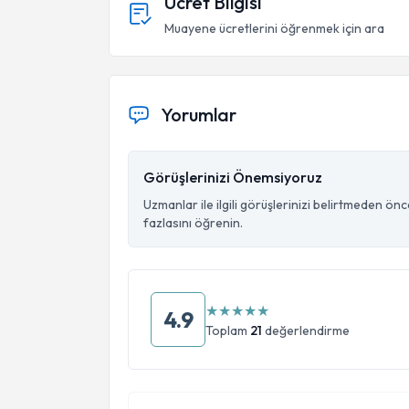
Ücret Bilgisi
Muayene ücretlerini öğrenmek için ara
Yorumlar
Görüşlerinizi Önemsiyoruz
Uzmanlar ile ilgili görüşlerinizi belirtmeden ön
fazlasını öğrenin.
★
★
★
★
★
4.9
Toplam
21
değerlendirme