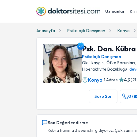
Uzmanlar
Klin
Anasayfa
Psikolojik Danışman
Konya
Psk. Dan. Kübra 
Psikolojik Danışman
Okul kaygısı, Öfke Sorunları,
Hiperaktivite Bozukluğu
dev
Konya
4.9
1 Adres
(
21
Psk. Dan. Kübra Dinçel Hınıs Profil Fotoğrafı
Soru Sor
0 (8
Son Değerlendirme
Kübra hanıma 3 seanstır gidiyoruz. Çok samimi i