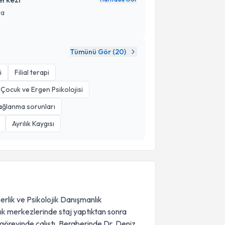
ya
Tümünü Gör (
20
)
i
Filial terapi
Çocuk ve Ergen Psikolojisi
ağlanma sorunları
Ayrılık Kaygısı
erlik ve Psikolojik Danışmanlık
k merkezlerinde staj yaptıktan sonra
ı görevinde çalıştı. Beraberinde Dr. Deniz