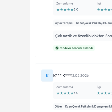
Zamanlama
İlgi
★
★
★
★
★
★
★
★
★
5.0
Oyun terapisi
Koza Çocuk Psikolojik Dan
Çok nazik ve özenli bi doktor. Sor
Randevu sonrası eklendi
K
K*** K***
12.05.2026
Zamanlama
İlgi
★
★
★
★
★
★
★
★
★
5.0
Diğer
Koza Çocuk Psikolojik Danışmanlık