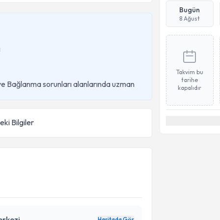
Bugün
8 Ağust
ı
Takvim bu
tarihe
 ve Bağlanma sorunları alanlarında uzman
kapalıdır
ki Bilgiler
erkezi
Haritada Gör