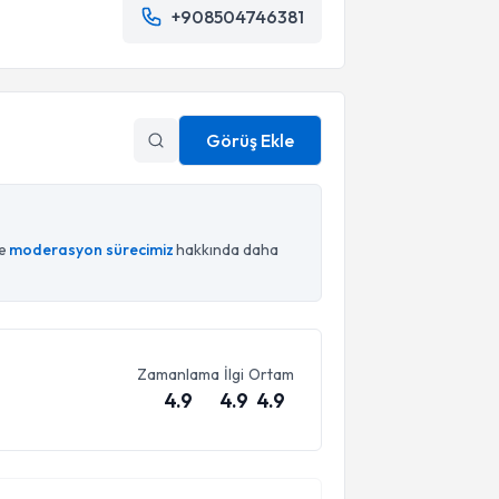
+908504746381
Görüş Ekle
ce
moderasyon sürecimiz
hakkında daha
Zamanlama
İlgi
Ortam
4.9
4.9
4.9