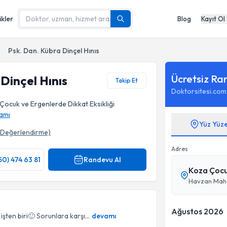
ikler
Blog
Kayıt Ol
Psk. Dan. Kübra Dinçel Hınıs
Ücretsiz Ra
Dinçel Hınıs
Takip Et
Doktorsitesi.com
 Çocuk ve Ergenlerde Dikkat Eksikliği
amı
Yüz Yüz
Değerlendirme)
Adres
50) 474 63 81
Randevu Al
Koza Çocuk
Havzan Mah.
Ağustos 2026
şten biri🙂 Sorunlara karşı...
devamı