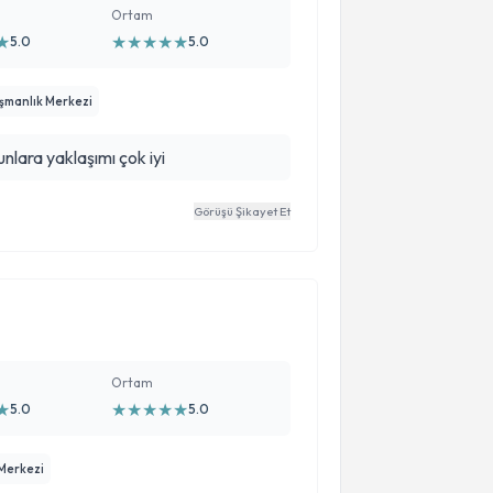
Ortam
★
★
★
★
★
★
5.0
5.0
ışmanlık Merkezi
unlara yaklaşımı çok iyi
Görüşü Şikayet Et
Ortam
★
★
★
★
★
★
5.0
5.0
 Merkezi