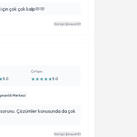
i için çok çok kalp🫶🫶
Görüşü Şikayet Et
Ortam
★
★
★
★
★
★
5.0
5.0
ışmanlık Merkezi
bize sorunu. Çözümler konusunda da çok
Görüşü Şikayet Et