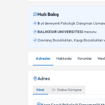
Hızlı Bakış
8
yıl deneyimli Psikolojik Danışman Uzman
BALIKESIR UNIVERSITESI
mezunu
Davranış Bozuklukları, Kaygı Bozuklukları
Adresler
Hakkında
Yorumlar
Mesle
Adres
Klinik
Online Görüşme
Koza Çocuk Psikolojik Danışmanlık M