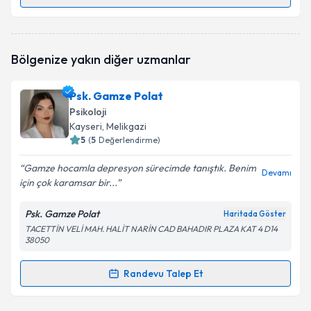
Randevu Takvimi Talebi
Psk. Selahaddin Uğur Işık
için randevu takvimi talebi
Bölgenize yakın diğer uzmanlar
oluşturun. Size bu uzmandan randevu almanız için bir
takvim hazırlandığında e-posta ile bilgilendireceğiz.
Psk. Gamze Polat
E-posta Adresiniz
Psikoloji
Kayseri
, Melikgazi
5
(
5
Değerlendirme)
Gamze hocamla depresyon sürecimde tanıştık. Benim
Kişisel verilerimin işlenmesine ilişkin
Aydınlatma
Devamı
için çok karamsar bir...
Metni
'ni okudum ve kişisel verilerimin belirtilen
kapsamda işlenmesini kabul ediyorum.
Psk. Gamze Polat
Haritada Göster
TACETTİN VELİ MAH. HALİT NARİN CAD BAHADIR PLAZA KAT 4 D14
38050
Takvim Talebini Gönder
Randevu Talep Et
Randevu Takvimi Talebi