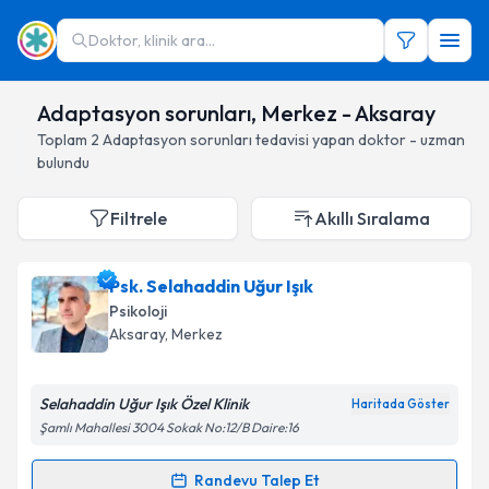
Doktor, klinik ara...
Adaptasyon sorunları, Merkez - Aksaray
Toplam
2
Adaptasyon sorunları
tedavisi yapan doktor - uzman
bulundu
Filtrele
Akıllı Sıralama
Psk. Selahaddin Uğur Işık
Psikoloji
Aksaray
, Merkez
Selahaddin Uğur Işık Özel Klinik
Haritada Göster
Şamlı Mahallesi 3004 Sokak No:12/B Daire:16
Randevu Talep Et