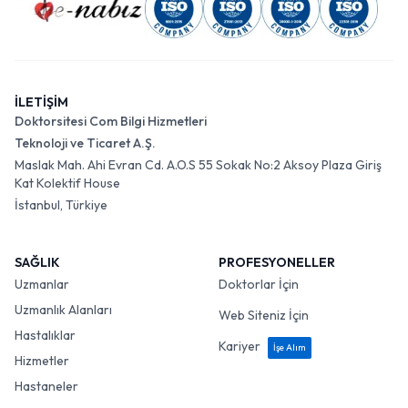
İLETİŞİM
Doktorsitesi Com Bilgi Hizmetleri
Teknoloji ve Ticaret A.Ş.
Maslak Mah. Ahi Evran Cd. A.O.S 55 Sokak No:2 Aksoy Plaza Giriş
Kat Kolektif House
İstanbul, Türkiye
SAĞLIK
PROFESYONELLER
Uzmanlar
Doktorlar İçin
Uzmanlık Alanları
Web Siteniz İçin
Hastalıklar
Kariyer
İşe Alım
Hizmetler
Hastaneler