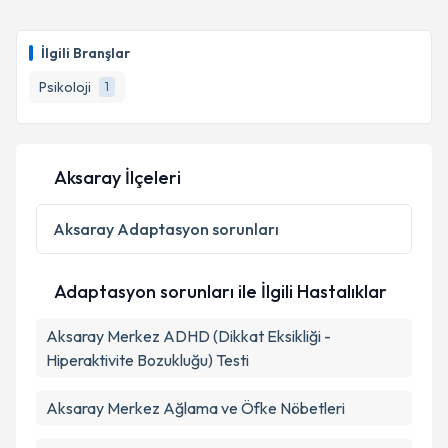
Psk. Gamze Polat
için randevu takvimi talebi
oluşturun. Size bu uzmandan randevu almanız için bir
İlgili Branşlar
takvim hazırlandığında e-posta ile bilgilendireceğiz.
Psikoloji
1
E-posta Adresiniz
Aksaray İlçeleri
Kişisel verilerimin işlenmesine ilişkin
Aydınlatma
Metni
'ni okudum ve kişisel verilerimin belirtilen
Aksaray
Adaptasyon sorunları
kapsamda işlenmesini kabul ediyorum.
Adaptasyon sorunları ile İlgili Hastalıklar
Takvim Talebini Gönder
Aksaray Merkez ADHD (Dikkat Eksikliği -
Hiperaktivite Bozukluğu) Testi
Aksaray Merkez Ağlama ve Öfke Nöbetleri