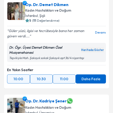
Op. Dr. Demet Dikmen
Kadın Hastalıkları ve Doğum
İstanbul
, Şişli
5
(
111
Değerlendirme)
Güler yüzü, ilgisi ve tecrübesiyle bana her zaman
Devamı
güven verdi....
Dr. Ögr. Üyesi Demet Dikmen Özel
Haritada Göster
Muayenehanesi
Teşvikiyle Mah. Şakayık sokak Şakayık apt 36/4 nişantaşı
En Yakın Saatler
10:00
10:30
11:00
Daha Fazla
Op. Dr. Kadriye Şener
Kadın Hastalıkları ve Doğum
İstanbul
, Ümraniye