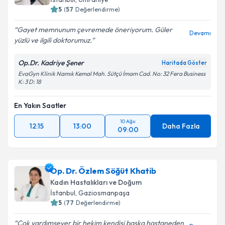
5
(
57
Değerlendirme)
Gayet memnunum çevremede öneriyorum. Güler
Devamı
yüzlü ve ilgili doktorumuz.
Op.Dr. Kadriye Şener
Haritada Göster
EvaGyn Klinik Namık Kemal Mah. Sütçü İmam Cad. No: 32 Fera Business
K: 3 D: 18
En Yakın Saatler
10 Ağu
12:15
13:00
Daha Fazla
09:00
Op. Dr. Özlem Söğüt Khatib
Kadın Hastalıkları ve Doğum
İstanbul
, Gaziosmanpaşa
5
(
77
Değerlendirme)
Çok yardımsever bir hekim kendisi başka hastaneden