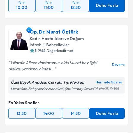
Yarın
Yarın
Yarın
Daha Fazla
10:00
11:00
12:30
Op. Dr. Murat Öztürk
Kadın Hastalıkları ve Doğum
İstanbul
, Bahçelievler
5
(
944
Değerlendirme)
Yıllardır Ailece doktorumuz oldu Murat bey ilgisi
Devamı
alakası yardımcı olması...
Özel Büyük Anadolu Cerrahi Tıp Merkezi
Haritada Göster
Murat Sok, Bahçelievler Mahallesi, Şht. Yarbay Cesur Cd. No:25, 34188
En Yakın Saatler
13:30
14:00
14:30
Daha Fazla