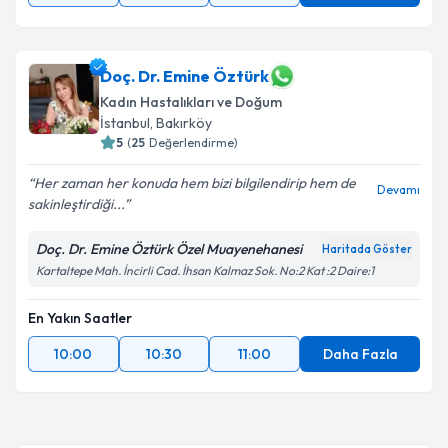
Doç. Dr. Emine Öztürk
Kadın Hastalıkları ve Doğum
İstanbul
, Bakırköy
5
(
25
Değerlendirme)
Her zaman her konuda hem bizi bilgilendirip hem de
Devamı
sakinleştirdiği...
Doç. Dr. Emine Öztürk Özel Muayenehanesi
Haritada Göster
Kartaltepe Mah. İncirli Cad. İhsan Kalmaz Sok. No:2 Kat :2 Daire:1
En Yakın Saatler
10:00
10:30
11:00
Daha Fazla