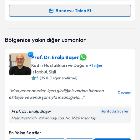
Randevu Talep Et
Randevu Takvimi Talebi
Op. Dr. Güldal Erbek
için randevu takvimi talebi
Bölgenize yakın diğer uzmanlar
oluşturun. Size bu uzmandan randevu almanız için bir
takvim hazırlandığında e-posta ile bilgilendireceğiz.
Prof. Dr. Eralp Başer
E-posta Adresiniz
Kadın Hastalıkları ve Doğum
+
1
diğer
İstanbul
, Şişli
5
(
290
Değerlendirme)
Kişisel verilerimin işlenmesine ilişkin
Aydınlatma
Muayenehaneden içeri girdiğiniz andan itibaren
Devamı
Metni
'ni okudum ve kişisel verilerimin belirtilen
ekibiyle ve kendi şahsıyla insanlığıyla...
kapsamda işlenmesini kabul ediyorum.
Prof. Dr. Eralp Başer
Haritada Göster
Meşrutiyet mah. Vali Konağı cad. No:127/8 Nişantaşı
Takvim Talebini Gönder
En Yakın Saatler