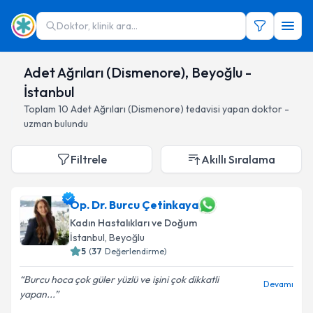
Doktor, klinik ara...
Adet Ağrıları (Dismenore), Beyoğlu -
İstanbul
Toplam
10
Adet Ağrıları (Dismenore)
tedavisi yapan doktor -
uzman bulundu
Filtrele
Akıllı Sıralama
Op. Dr. Burcu Çetinkaya
Kadın Hastalıkları ve Doğum
İstanbul
, Beyoğlu
5
(
37
Değerlendirme)
Burcu hoca çok güler yüzlü ve işini çok dikkatli
Devamı
yapan...