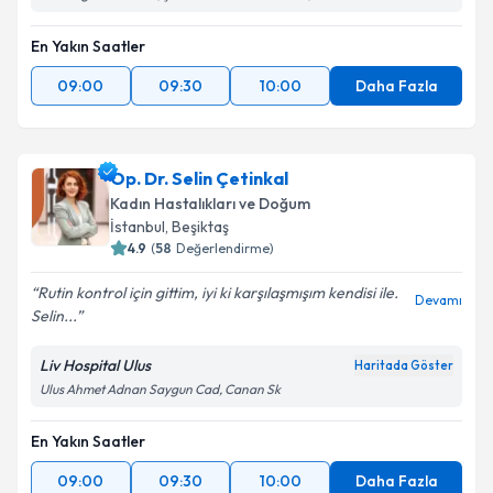
En Yakın Saatler
09:00
09:30
10:00
Daha Fazla
Op. Dr. Selin Çetinkal
Kadın Hastalıkları ve Doğum
İstanbul
, Beşiktaş
4.9
(
58
Değerlendirme)
Rutin kontrol için gittim, iyi ki karşılaşmışım kendisi ile.
Devamı
Selin...
Liv Hospital Ulus
Haritada Göster
Ulus Ahmet Adnan Saygun Cad, Canan Sk
En Yakın Saatler
09:00
09:30
10:00
Daha Fazla