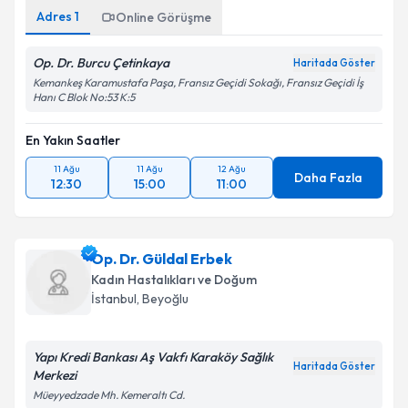
Adres
1
Online Görüşme
Op. Dr. Burcu Çetinkaya
Haritada Göster
Kemankeş Karamustafa Paşa, Fransız Geçidi Sokağı, Fransız Geçidi İş
Hanı C Blok No:53 K:5
En Yakın Saatler
11 Ağu
11 Ağu
12 Ağu
Daha Fazla
12:30
15:00
11:00
Op. Dr. Güldal Erbek
Kadın Hastalıkları ve Doğum
İstanbul
, Beyoğlu
Yapı Kredi Bankası Aş Vakfı Karaköy Sağlık
Haritada Göster
Merkezi
Müeyyedzade Mh. Kemeraltı Cd.