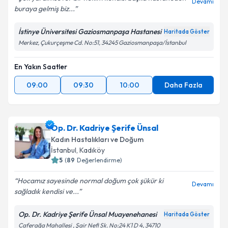
Devamı
buraya gelmiş biz...
İstinye Üniversitesi Gaziosmanpaşa Hastanesi
Haritada Göster
Merkez, Çukurçeşme Cd. No:51, 34245 Gaziosmanpaşa/İstanbul
En Yakın Saatler
09:00
09:30
10:00
Daha Fazla
Op. Dr. Kadriye Şerife Ünsal
Kadın Hastalıkları ve Doğum
İstanbul
, Kadıköy
5
(
89
Değerlendirme)
Hocamız sayesinde normal doğum çok şükür ki
Devamı
sağladık kendisi ve...
Op. Dr. Kadriye Şerife Ünsal Muayenehanesi
Haritada Göster
Caferağa Mahallesi , Şair Nefi Sk. No:24 K1 D 4, 34710