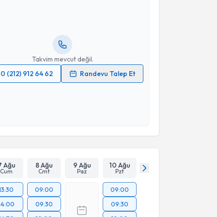
urcu Kardaş Arslan
için randevu takvimi talebi
Size bu uzmandan randevu almanız için bir takvim
ında e-posta ile bilgilendireceğiz.
resiniz
Takvim mevcut değil.
0 (212) 912 64 62
Randevu Talep Et
 verilerimin işlenmesine ilişkin
Aydınlatma Metni
'ni
 ve kişisel verilerimin belirtilen kapsamda
esini kabul ediyorum.
Takvim Talebini Gönder
7 Ağu
8 Ağu
9 Ağu
10 Ağu
Cum
Cmt
Paz
Pzt
13:30
09:00
09:00
14:00
09:30
09:30