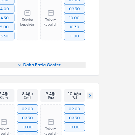
14:00
09:30
14:30
10:00
Takvim
Takvim
kapalıdır
kapalıdır
15:00
10:30
15:30
11:00
Daha Fazla Göster
7 Ağu
8 Ağu
9 Ağu
10 Ağu
Cum
Cmt
Paz
Pzt
09:00
09:00
09:30
09:30
10:00
10:00
Takvim
Takvim
palıdır
kapalıdır