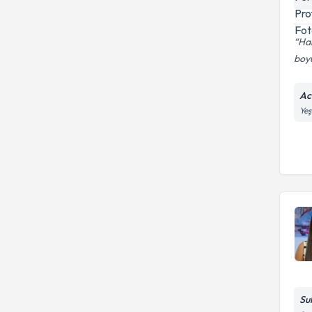
Ha
boyu
Ac
Yeş
Su