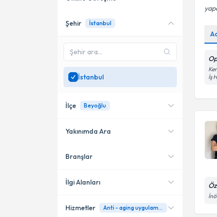
yapa
Şehir
İstanbul
Online danışmanlık sunan
A
uzmanları göster
Sadece
İstanbul
bölgesinde
Op
uzman ara
Kem
İstanbul
İş 
İlçe
Beyoğlu
Yakınımda Ara
Branşlar
Konumuma yakın uzmanları
Şişli
göster
Ataşehir
İlgi Alanları
Öz
İnö
Kadıköy
Hizmetler
Anti - aging uygulamaları
Kadın Hastalıkları ve Doğum