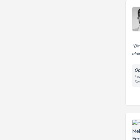
Cinsel problemler
Bir
aldı
Op
Lev
Dai