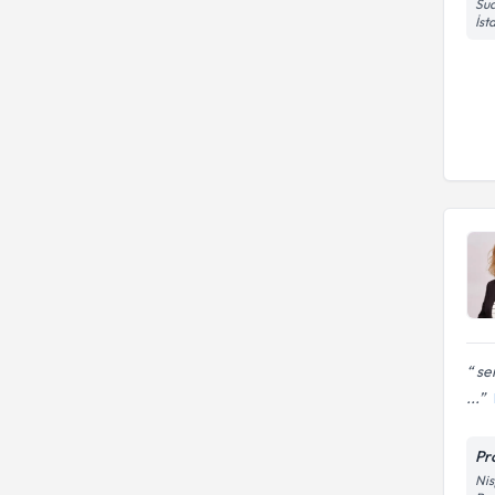
Sua
İst
sen
...
Pr
Nis