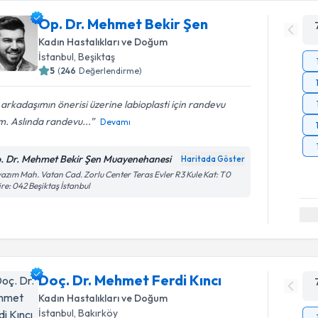
Op. Dr. Mehmet Bekir Şen
Kadın Hastalıkları ve Doğum
İstanbul
, Beşiktaş
5
(
246
Değerlendirme)
 arkadaşımın önerisi üzerine labioplasti için randevu
m. Aslında randevu...
Devamı
. Dr. Mehmet Bekir Şen Muayenehanesi
Haritada Göster
azım Mah. Vatan Cad. Zorlu Center Teras Evler R3 Kule Kat: T0
re: 042 Beşiktaş İstanbul
Doç. Dr. Mehmet Ferdi Kıncı
Kadın Hastalıkları ve Doğum
İstanbul
, Bakırköy