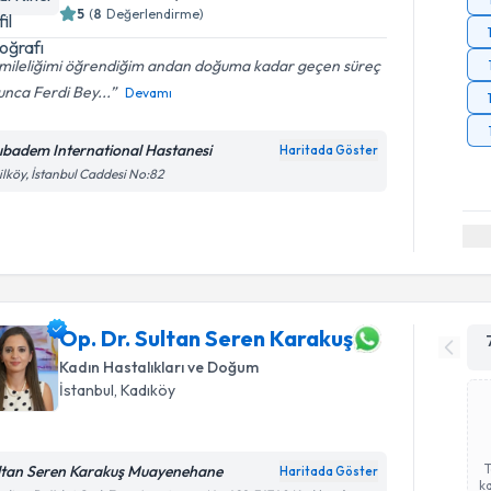
5
(
8
Değerlendirme)
mileliğimi öğrendiğim andan doğuma kadar geçen süreç
nca Ferdi Bey...
Devamı
ıbadem International Hastanesi
Haritada Göster
ilköy, İstanbul Caddesi No:82
Op. Dr. Sultan Seren Karakuş
Kadın Hastalıkları ve Doğum
İstanbul
, Kadıköy
ltan Seren Karakuş Muayenehane
Haritada Göster
ka