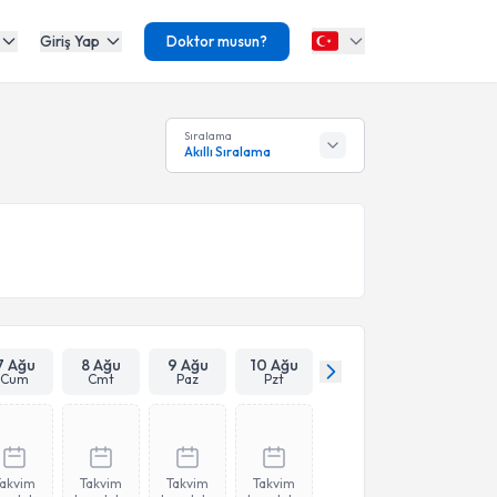
Giriş Yap
Doktor musun?
Sıralama
Akıllı Sıralama
7 Ağu
8 Ağu
9 Ağu
10 Ağu
Cum
Cmt
Paz
Pzt
Takvim
Takvim
Takvim
Takvim