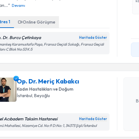
ka
n...
Devamı
dres
1
Online Görüşme
. Dr. Burcu Çetinkaya
Haritada Göster
ankeş Karamustafa Paşa, Fransız Geçidi Sokağı, Fransız Geçidi
Randevu T
Hanı C Blok No:53 K:5
Op. Dr. M
Size bu uzm
Op. Dr. Meriç Kabakcı
hazırlandığ
Kadın Hastalıkları ve Doğum
E-posta Ad
İstanbul
, Beyoğlu
B
el Acıbadem Taksim Hastanesi
Haritada Göster
Kişisel
nü Mahallesi, Nizamiye Cd. No:9 D:No: 1, 34373 Şişli/İstanbul
okudum
işlenm