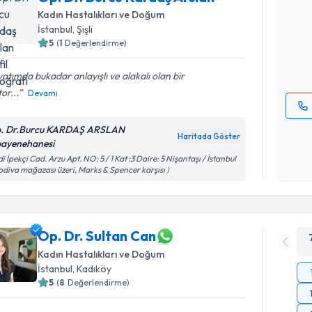
Op. Dr. B
Kadın Hastalıkları ve Doğum
oluşturun. 
İstanbul
, Şişli
hazırlandığ
5
(
1
Değerlendirme)
E-posta Ad
atımda bukadar anlayışlı ve alakalı olan bir
or...
Devamı
Kişisel
. Dr.Burcu KARDAŞ ARSLAN
Haritada Göster
okudum
ayenehanesi
işlenm
i İpekçi Cad. Arzu Apt. NO: 5 / 1 Kat :3 Daire: 5 Nişantaşı / İstanbul
odiva mağazası üzeri, Marks & Spencer karşısı )
Op. Dr. Sultan Can
Kadın Hastalıkları ve Doğum
İstanbul
, Kadıköy
5
(
8
Değerlendirme)