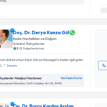
iktaş
Randevu T
Doç. Dr. 
Doç. Dr. Derya Kanza Gül
oluşturun. 
Kadın Hastalıkları ve Doğum
hazırlandığ
İstanbul
, Bahçelievler
5
(
5
Değerlendirme)
E-posta Ad
ım doktorumuz Sayın Derya Kanzagül o kadar ilgili güler
ü...
Devamı
Kişisel
okudum
hçelievler Medipol Hastanesi
Haritada Göster
işlenm
ançesme Mahallesi, Fatih Caddesi, No:1/8, 34196
Randevu T
Op. Dr. Burcu Kardaş Arslan