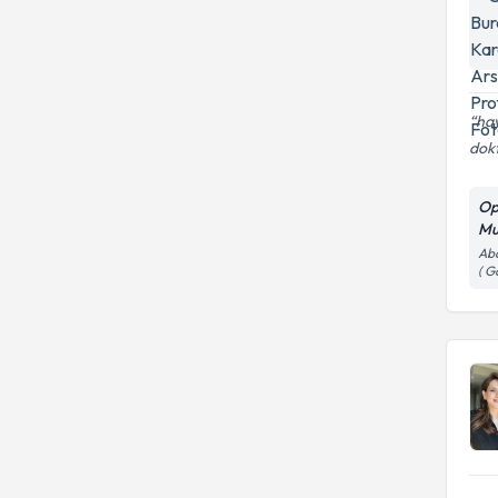
hay
dokt
Op
Mu
Abd
( G