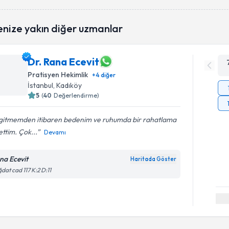
enize yakın diğer uzmanlar
Dr. Rana Ecevit
Pratisyen Hekimlik
+
4
diğer
İstanbul
, Kadıköy
5
(
40
Değerlendirme)
k gitmemden itibaren bedenim ve ruhumda bir rahatlama
ettim. Çok...
Devamı
na Ecevit
Haritada Göster
dat cad 117 K:2 D:11