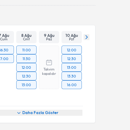
Takvim Talebini Gönder
7 Ağu
8 Ağu
9 Ağu
10 Ağu
Cum
Cmt
Paz
Pzt
16:30
11:00
12:00
17:00
11:30
12:30
12:00
13:00
Takvim
kapalıdır
12:30
13:30
13:00
16:00
Daha Fazla Göster