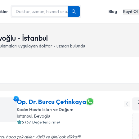
ikler
Blog
Kayıt Ol
oğlu - İstanbul
gulamaları
uygulayan doktor - uzman bulundu
Op. Dr. Burcu Çetinkaya
Kadın Hastalıkları ve Doğum
İstanbul
, Beyoğlu
5
(
37
Değerlendirme)
cu hoca çok güler yüzlü ve işini çok dikkatli