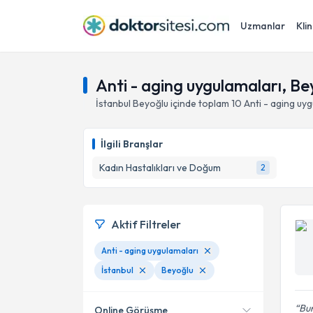
Uzmanlar
Klin
Anti - aging uygulamaları, Bey
İstanbul
Beyoğlu
içinde toplam
10
Anti - aging uy
İlgili Branşlar
Kadın Hastalıkları ve Doğum
2
Aktif Filtreler
Anti - aging uygulamaları
İstanbul
Beyoğlu
Bur
Online Görüşme