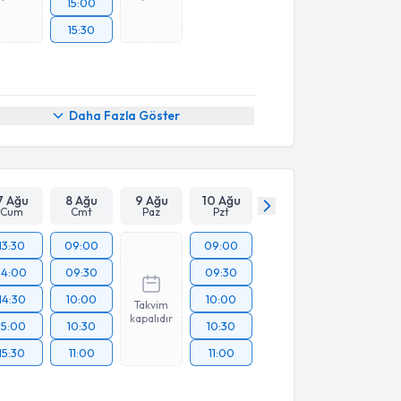
15:00
15:30
Daha Fazla Göster
7 Ağu
8 Ağu
9 Ağu
10 Ağu
Cum
Cmt
Paz
Pzt
13:30
09:00
09:00
14:00
09:30
09:30
14:30
10:00
10:00
Takvim
kapalıdır
15:00
10:30
10:30
15:30
11:00
11:00