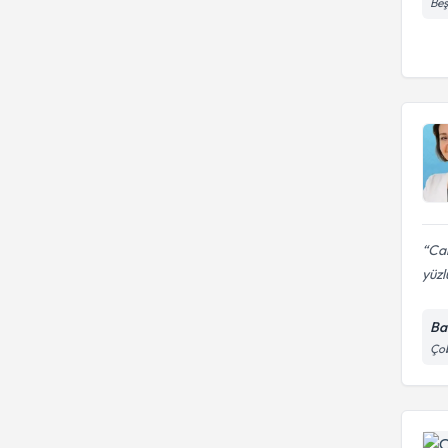
Beş
Can
yüzl
Ba
Çob