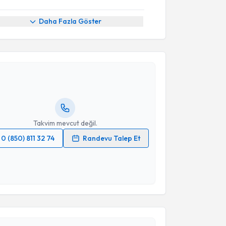
Daha Fazla Göster
akvimi Talebi
Derya Kanza Gül
için randevu takvimi talebi
Size bu uzmandan randevu almanız için bir takvim
ında e-posta ile bilgilendireceğiz.
resiniz
Takvim mevcut değil.
0 (850) 811 32 74
Randevu Talep Et
 verilerimin işlenmesine ilişkin
Aydınlatma Metni
'ni
 ve kişisel verilerimin belirtilen kapsamda
esini kabul ediyorum.
akvimi Talebi
Takvim Talebini Gönder