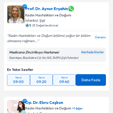
Prof. Dr. Aynur Erşahin
Kadın Hastalıkları ve Doğum
İstanbul
, Şişli
5
(
3
Değerlendirme)
Kadın Hastalıkları ve Doğum bölümü yoğun bir bölüm
Devamı
olmasına rağmen...
Medicana Zincirlikuyu Hastanesi
Haritada Göster
Esentepe, Büyükdere Cd. No:165, 34394 Şişli/İstanbul
En Yakın Saatler
Yarın
Yarın
Yarın
Daha Fazla
09:00
09:20
09:40
Op. Dr. Ebru Coşkun
Kadın Hastalıkları ve Doğum
+
1
diğer