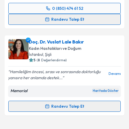
0 (850) 474 61 52
Randevu Takvimi Talebi
Randevu Talep Et
Op. Dr. Timuçin Timuroğlu
için randevu takvimi
talebi oluşturun. Size bu uzmandan randevu almanız
Doç. Dr. Vuslat Lale Bakır
için bir takvim hazırlandığında e-posta ile
bilgilendireceğiz.
Kadın Hastalıkları ve Doğum
İstanbul
, Şişli
E-posta Adresiniz
5
(
8
Değerlendirme)
Hamileliğim öncesi, sırası ve sonrasında doktorluğu
Devamı
yanısıra her anlamda destek...
Kişisel verilerimin işlenmesine ilişkin
Aydınlatma
Memorial
Haritada Göster
Metni
'ni okudum ve kişisel verilerimin belirtilen
kapsamda işlenmesini kabul ediyorum.
Randevu Talep Et
Randevu Takvimi Talebi
Takvim Talebini Gönder
Doç. Dr. Vuslat Lale Bakır
için randevu takvimi talebi