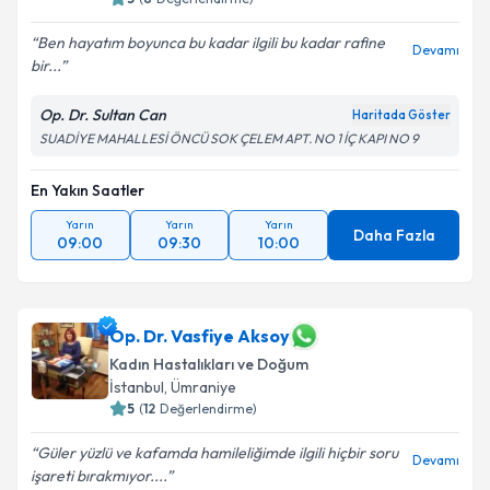
Ben hayatım boyunca bu kadar ilgili bu kadar rafine
Devamı
bir...
Op. Dr. Sultan Can
Haritada Göster
SUADİYE MAHALLESİ ÖNCÜ SOK ÇELEM APT. NO 1 İÇ KAPI NO 9
En Yakın Saatler
Yarın
Yarın
Yarın
Daha Fazla
09:00
09:30
10:00
Op. Dr. Vasfiye Aksoy
Kadın Hastalıkları ve Doğum
İstanbul
, Ümraniye
5
(
12
Değerlendirme)
Güler yüzlü ve kafamda hamileliğimde ilgili hiçbir soru
Devamı
işareti bırakmıyor....