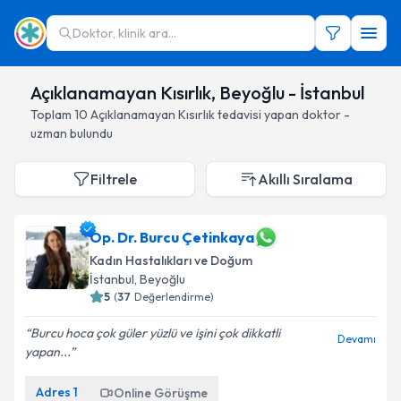
Doktor, klinik ara...
Açıklanamayan Kısırlık, Beyoğlu - İstanbul
Toplam
10
Açıklanamayan Kısırlık
tedavisi yapan doktor -
uzman bulundu
Filtrele
Akıllı Sıralama
Op. Dr. Burcu Çetinkaya
Kadın Hastalıkları ve Doğum
İstanbul
, Beyoğlu
5
(
37
Değerlendirme)
Burcu hoca çok güler yüzlü ve işini çok dikkatli
Devamı
yapan...
Adres
1
Online Görüşme