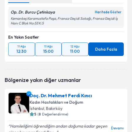
Op. Dr. Burcu Çetinkaya
Haritada Göster
Kemankeş Karamustafa Paşa, Fransız Geçidi Sokağı, Fransız Geçidi İş
Hanı C Blok No:53 K:5
En Yakın Saatler
11 Ağu
11 Ağu
12 Ağu
Daha Fazla
12:30
15:00
11:00
Bölgenize yakın diğer uzmanlar
Doç. Dr. Mehmet Ferdi Kıncı
Kadın Hastalıkları ve Doğum
İstanbul
, Bakırköy
5
(
8
Değerlendirme)
Hamileliğimi öğrendiğim andan doğuma kadar geçen
Devamı