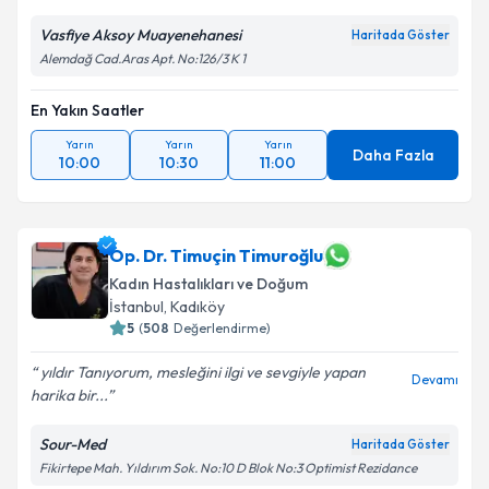
Vasfiye Aksoy Muayenehanesi
Haritada Göster
Alemdağ Cad.Aras Apt. No:126/3 K 1
En Yakın Saatler
Yarın
Yarın
Yarın
Daha Fazla
10:00
10:30
11:00
Op. Dr. Timuçin Timuroğlu
Kadın Hastalıkları ve Doğum
İstanbul
, Kadıköy
5
(
508
Değerlendirme)
yıldır Tanıyorum, mesleğini ilgi ve sevgiyle yapan
Devamı
harika bir...
Sour-Med
Haritada Göster
Fikirtepe Mah. Yıldırım Sok. No:10 D Blok No:3 Optimist Rezidance