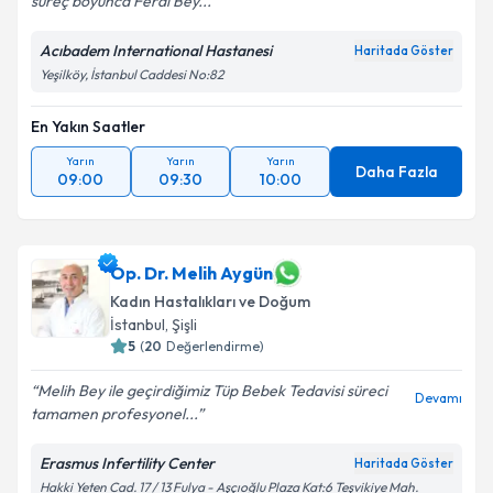
süreç boyunca Ferdi Bey...
Acıbadem International Hastanesi
Haritada Göster
Yeşilköy, İstanbul Caddesi No:82
En Yakın Saatler
Yarın
Yarın
Yarın
Daha Fazla
09:00
09:30
10:00
Op. Dr. Melih Aygün
Kadın Hastalıkları ve Doğum
İstanbul
, Şişli
5
(
20
Değerlendirme)
Melih Bey ile geçirdiğimiz Tüp Bebek Tedavisi süreci
Devamı
tamamen profesyonel...
Erasmus Infertility Center
Haritada Göster
Hakki Yeten Cad. 17 / 13 Fulya - Aşçıoğlu Plaza Kat:6 Teşvikiye Mah.