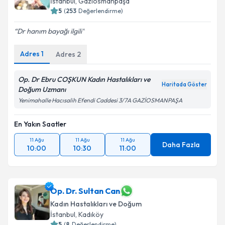
İstanbul
, Gaziosmanpaşa
5
(
253
Değerlendirme)
Dr hanım bayağı ilgili
Adres
1
Adres
2
Op. Dr Ebru COŞKUN Kadın Hastalıkları ve
Haritada Göster
Doğum Uzmanı
Yenimahalle Hacısalih Efendi Caddesi 3/7A GAZİOSMANPAŞA
En Yakın Saatler
11 Ağu
11 Ağu
11 Ağu
Daha Fazla
10:00
10:30
11:00
Op. Dr. Sultan Can
Kadın Hastalıkları ve Doğum
İstanbul
, Kadıköy
5
(
8
Değerlendirme)