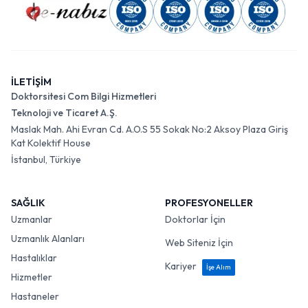
İLETİŞİM
Doktorsitesi Com Bilgi Hizmetleri
Teknoloji ve Ticaret A.Ş.
Maslak Mah. Ahi Evran Cd. A.O.S 55 Sokak No:2 Aksoy Plaza Giriş
Kat Kolektif House
İstanbul, Türkiye
SAĞLIK
PROFESYONELLER
Uzmanlar
Doktorlar İçin
Uzmanlık Alanları
Web Siteniz İçin
Hastalıklar
Kariyer
İşe Alım
Hizmetler
Hastaneler