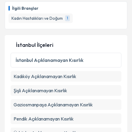
oluşturun. Size bu uzmandan randevu almanız için bir
İlgili Branşlar
takvim hazırlandığında e-posta ile bilgilendireceğiz.
Kadın Hastalıkları ve Doğum
1
E-posta Adresiniz
İstanbul İlçeleri
Kişisel verilerimin işlenmesine ilişkin
Aydınlatma
Metni
'ni okudum ve kişisel verilerimin belirtilen
İstanbul
Açıklanamayan Kısırlık
kapsamda işlenmesini kabul ediyorum.
Kadıköy
Açıklanamayan Kısırlık
Takvim Talebini Gönder
Şişli
Açıklanamayan Kısırlık
Gaziosmanpaşa
Açıklanamayan Kısırlık
Pendik
Açıklanamayan Kısırlık