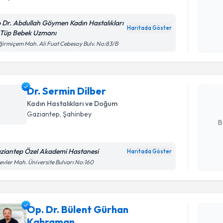
Kişisel
 Dr. Abdullah Göymen Kadın Hastalıkları
okudum
Haritada Göster
 Tüp Bebek Uzmanı
Randevu T
işlenm
irmiçem Mah. Ali Fuat Cebesoy Bulv. No:83/B
Dr. Sermi
uzmandan ra
Dr. Sermin Dilber
posta ile bi
Kadın Hastalıkları ve Doğum
E-posta Ad
Gaziantep
, Şahinbey
B
ziantep Özel Akademi Hastanesi
Haritada Göster
Kişisel
evler Mah. Üniversite Bulvarı No:160
okudum
işlenm
Randevu T
Op. Dr. Bülent Gürhan
Op. Dr. B
Kahraman