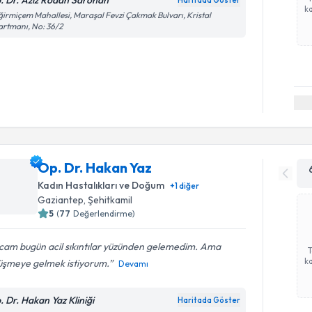
. Dr. Aziz Rodan Sarohan
Haritada Göster
ka
irmiçem Mahallesi, Maraşal Fevzi Çakmak Bulvarı, Kristal
rtmanı, No: 36/2
Op. Dr. Hakan Yaz
Kadın Hastalıkları ve Doğum
+
1
diğer
Gaziantep
, Şehitkamil
5
(
77
Değerlendirme)
cam bugün acil sıkıntılar yüzünden gelemedim. Ama
ka
üşmeye gelmek istiyorum.
Devamı
. Dr. Hakan Yaz Kliniği
Haritada Göster