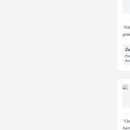
Kib
gide
Öz
Pan
Ana
Op
hem 