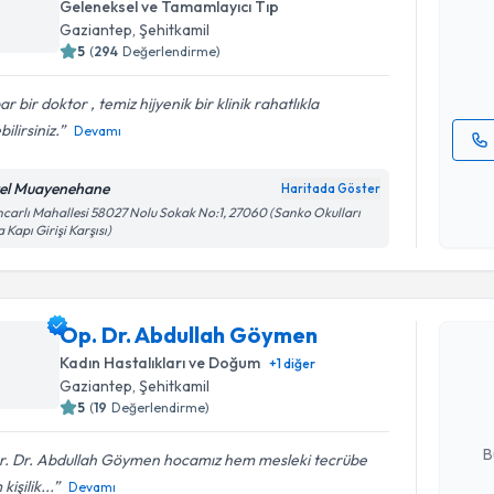
Geleneksel ve Tamamlayıcı Tıp
posta ile bi
Gaziantep
, Şehitkamil
5
(
294
Değerlendirme)
E-posta Ad
ar bir doktor , temiz hijyenik bir klinik rahatlıkla
bilirsiniz.
Devamı
Kişisel
el Muayenehane
Haritada Göster
okudum
carlı Mahallesi 58027 Nolu Sokak No:1, 27060 (Sanko Okulları
işlenm
 Kapı Girişi Karşısı)
Randevu T
Op. Dr. Abdullah Göymen
Op. Dr. A
oluşturun. 
Kadın Hastalıkları ve Doğum
+
1
diğer
hazırlandığ
Gaziantep
, Şehitkamil
5
(
19
Değerlendirme)
E-posta Ad
B
r. Dr. Abdullah Göymen hocamız hem mesleki tecrübe
kişilik...
Devamı