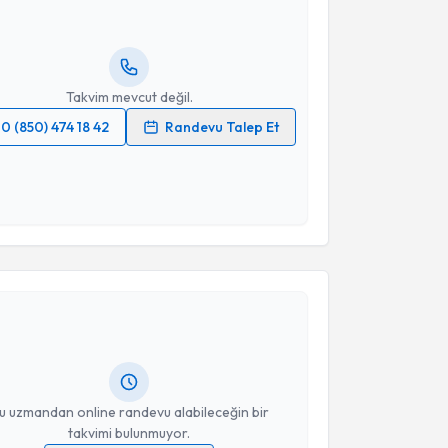
lgilendireceğiz.
resiniz
Takvim mevcut değil.
0 (850) 474 18 42
Randevu Talep Et
 verilerimin işlenmesine ilişkin
Aydınlatma Metni
'ni
 ve kişisel verilerimin belirtilen kapsamda
esini kabul ediyorum.
akvimi Talebi
Takvim Talebini Gönder
bdullah Göymen
için randevu takvimi talebi
Size bu uzmandan randevu almanız için bir takvim
ında e-posta ile bilgilendireceğiz.
resiniz
u uzmandan online randevu alabileceğin bir
takvimi bulunmuyor.