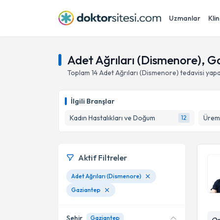
Uzmanlar
Klin
Adet Ağrıları (Dismenore), G
Toplam
14
Adet Ağrıları (Dismenore)
tedavisi yap
İlgili Branşlar
Kadın Hastalıkları ve Doğum
Üreme
12
Aktif Filtreler
Adet Ağrıları (Dismenore)
Gaziantep
Şehir
Gaziantep