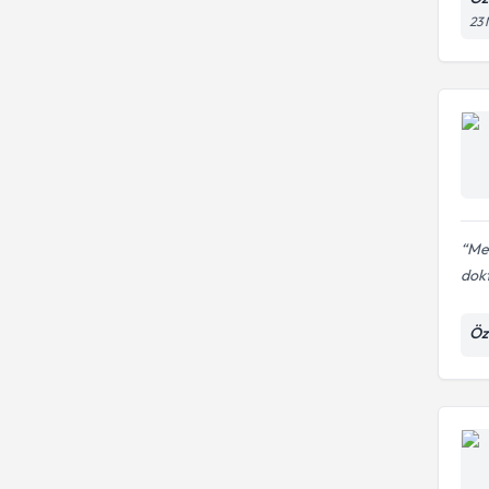
23 
Me
dokt
Öz