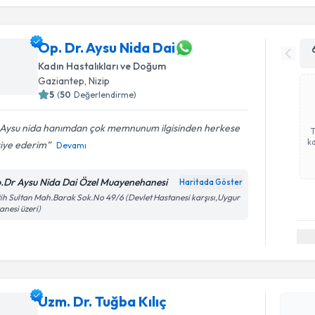
Op. Dr. Aysu Nida Dai
Kadın Hastalıkları ve Doğum
Gaziantep
, Nizip
5
(
50
Değerlendirme)
.Aysu nida hanımdan çok memnunum ilgisinden herkese
ka
siye ederim
Devamı
.Dr Aysu Nida Dai Özel Muayenehanesi
Haritada Göster
ih Sultan Mah.Barak Sok.No 49/6 (Devlet Hastanesi karşısı,Uygur
anesi üzeri)
Randevu T
Uzm. Dr. Tuğba Kılıç
Uzm. Dr. T
bu uzmandan