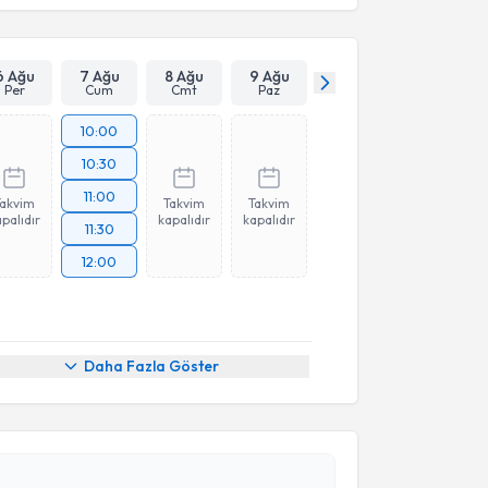
6 Ağu
7 Ağu
8 Ağu
9 Ağu
Per
Cum
Cmt
Paz
10:00
10:30
11:00
Takvim
Takvim
Takvim
palıdır
kapalıdır
kapalıdır
11:30
12:00
Daha Fazla Göster
akvimi Talebi
uğba Kılıç
için randevu takvimi talebi oluşturun. Size
 randevu almanız için bir takvim hazırlandığında e-