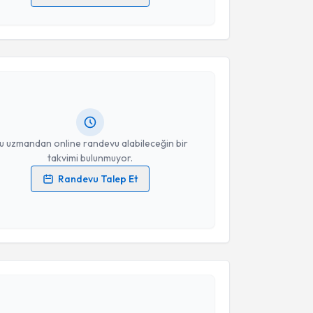
 verilerimin işlenmesine ilişkin
Aydınlatma Metni
'ni
akvimi Talebi
 ve kişisel verilerimin belirtilen kapsamda
esini kabul ediyorum.
Mustafa Demir
için randevu takvimi talebi oluşturun.
Takvim Talebini Gönder
andan randevu almanız için bir takvim
ında e-posta ile bilgilendireceğiz.
resiniz
u uzmandan online randevu alabileceğin bir
takvimi bulunmuyor.
Randevu Talep Et
 verilerimin işlenmesine ilişkin
Aydınlatma Metni
'ni
 ve kişisel verilerimin belirtilen kapsamda
esini kabul ediyorum.
akvimi Talebi
Takvim Talebini Gönder
Üyesi Çağdaş Demiroğlu
için randevu takvimi talebi
Size bu uzmandan randevu almanız için bir takvim