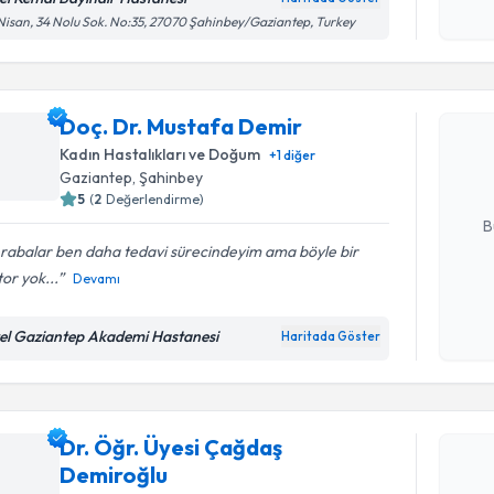
Kişisel
Nisan, 34 Nolu Sok. No:35, 27070 Şahinbey/Gaziantep, Turkey
Randevu T
okudum
işlenm
Doç. Dr. 
Doç. Dr. Mustafa Demir
Size bu uzm
hazırlandığ
Kadın Hastalıkları ve Doğum
+
1
diğer
Gaziantep
, Şahinbey
E-posta Ad
5
(
2
Değerlendirme)
B
rabalar ben daha tedavi sürecindeyim ama böyle bir
or yok...
Devamı
Kişisel
okudum
el Gaziantep Akademi Hastanesi
Haritada Göster
işlenm
Randevu T
Dr. Öğr. Üyesi Çağdaş
Dr. Öğr. 
Demiroğlu
oluşturun. 