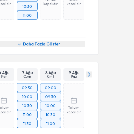
palıdır
kapalıdır
kapalıdır
10:30
11:00
Daha Fazla Göster
6 Ağu
7 Ağu
8 Ağu
9 Ağu
Per
Cum
Cmt
Paz
09:30
09:00
10:00
09:30
10:30
10:00
Takvim
Takvim
palıdır
kapalıdır
11:00
10:30
11:30
11:00