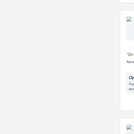
Dr
tav
Op
Fat
ecz