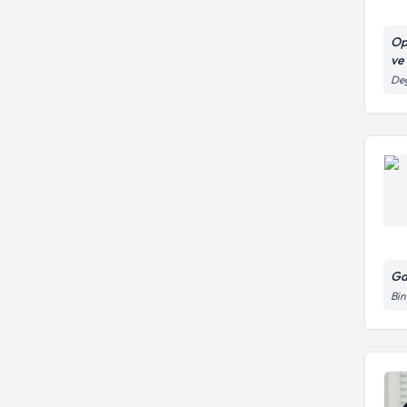
Op
ve
Değ
Ga
Bin