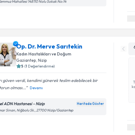
Temmuz Mahallesi 148110 Nolu Sokak No:14
Op. Dr. Merve Sarıtekin
Kadın Hastalıkları ve Doğum
Gaziantep
, Nizip
5
(
1
Değerlendirme)
rı güven verdi, kendimi günerek teslim edebilecek bir
ka
orun olması...
Devamı
el ADN Hastanesi - Nizip
Haritada Göster
ar Sinan, Niğbolu Sk., 27700 Nizip/Gaziantep