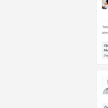
azi
isim.
Op
Mu
Değ
Öz