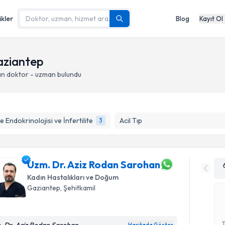
ikler
Blog
Kayıt Ol
aziantep
an doktor - uzman bulundu
 Endokrinolojisi ve İnfertilite
Acil Tıp
3
Uzm. Dr. Aziz Rodan Sarohan
Kadın Hastalıkları ve Doğum
Gaziantep
, Şehitkamil