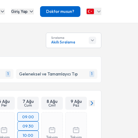
Giriş Yap
Doktor musun?
Sıralama
Akıllı Sıralama
Geleneksel ve Tamamlayıcı Tıp
1
1
6 Ağu
7 Ağu
8 Ağu
9 Ağu
Per
Cum
Cmt
Paz
09:00
09:30
10:00
Takvim
Takvim
Takvim