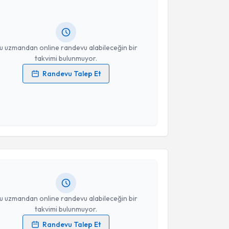
Size bu uzmandan randevu almanız için bir takvim
ında e-posta ile bilgilendireceğiz.
resiniz
u uzmandan online randevu alabileceğin bir
takvimi bulunmuyor.
Randevu Talep Et
 verilerimin işlenmesine ilişkin
Aydınlatma Metni
'ni
 ve kişisel verilerimin belirtilen kapsamda
esini kabul ediyorum.
akvimi Talebi
Takvim Talebini Gönder
et Kaya
için randevu takvimi talebi oluşturun. Size bu
ndevu almanız için bir takvim hazırlandığında e-
lgilendireceğiz.
resiniz
u uzmandan online randevu alabileceğin bir
takvimi bulunmuyor.
Randevu Talep Et