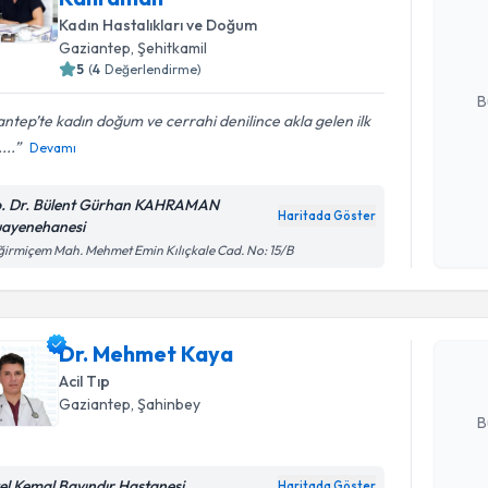
oluşturun. 
Kadın Hastalıkları ve Doğum
hazırlandığ
Gaziantep
, Şehitkamil
5
(
4
Değerlendirme)
E-posta Ad
B
antep’te kadın doğum ve cerrahi denilince akla gelen ilk
...
Devamı
Kişisel
okudum
. Dr. Bülent Gürhan KAHRAMAN
Haritada Göster
işlenm
ayenehanesi
Randevu T
irmiçem Mah. Mehmet Emin Kılıçkale Cad. No: 15/B
Dr. Mehm
uzmandan ra
Dr. Mehmet Kaya
posta ile bi
Acil Tıp
E-posta Ad
Gaziantep
, Şahinbey
B
el Kemal Bayındır Hastanesi
Haritada Göster