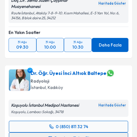
Doç.Dr. Sema Süzen Çaypınar
Haritada Göster
Muayenehanesi
Route İstanbul, Ataköy 7-8-9-10. Kısım Mahallesi, E-5 Yan Yol, No: 6,
34156, B blok daire 25, 34212
En Yakın Saatler
31 Ağu
31 Ağu
31 Ağu
Daha Fazla
09:30
10:00
10:30
Dr. Öğr. Üyesi İnci Altıok Baltepe
Radyoloji
İstanbul
, Kadıköy
Koşuyolu İstanbul Medipol Hastanesi
Haritada Göster
Koşuyolu, Lambacı Sokağı, 34718
0 (850) 811 32 74
Randevu Takvimi Talebi