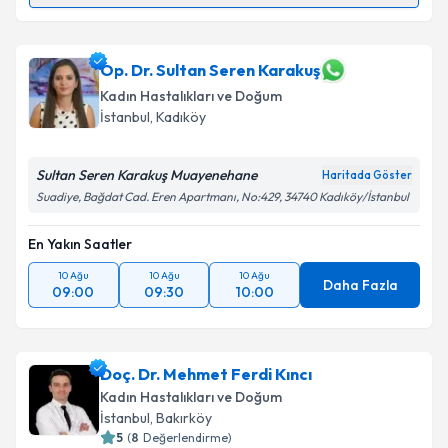
Uzm. Dr. Yusuf Can
için randevu takvimi talebi
oluşturun. Size bu uzmandan randevu almanız için bir
takvim hazırlandığında e-posta ile bilgilendireceğiz.
Op. Dr. Sultan Seren Karakuş
Kadın Hastalıkları ve Doğum
E-posta Adresiniz
İstanbul
, Kadıköy
Sultan Seren Karakuş Muayenehane
Haritada Göster
Suadiye, Bağdat Cad. Eren Apartmanı, No:429, 34740 Kadıköy/İstanbul
Kişisel verilerimin işlenmesine ilişkin
Aydınlatma
Metni
'ni okudum ve kişisel verilerimin belirtilen
En Yakın Saatler
kapsamda işlenmesini kabul ediyorum.
10 Ağu
10 Ağu
10 Ağu
Daha Fazla
09:00
09:30
10:00
Takvim Talebini Gönder
Doç. Dr. Mehmet Ferdi Kıncı
Kadın Hastalıkları ve Doğum
İstanbul
, Bakırköy
5
(
8
Değerlendirme)