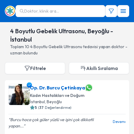
Doktor, klinik ara...
4 Boyutlu Gebelik Ultrasonu, Beyoğlu -
İstanbul
Toplam
10
4 Boyutlu Gebelik Ultrasonu
tedavisi yapan doktor -
uzman bulundu
Filtrele
Akıllı Sıralama
Op. Dr. Burcu Çetinkaya
Kadın Hastalıkları ve Doğum
İstanbul
, Beyoğlu
5
(
37
Değerlendirme)
Burcu hoca çok güler yüzlü ve işini çok dikkatli
Devamı
yapan...