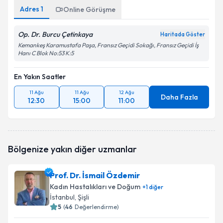
Adres
1
Online Görüşme
Op. Dr. Burcu Çetinkaya
Haritada Göster
Kemankeş Karamustafa Paşa, Fransız Geçidi Sokağı, Fransız Geçidi İş
Hanı C Blok No:53 K:5
En Yakın Saatler
11 Ağu
11 Ağu
12 Ağu
Daha Fazla
12:30
15:00
11:00
Bölgenize yakın diğer uzmanlar
Prof. Dr. İsmail Özdemir
Kadın Hastalıkları ve Doğum
+
1
diğer
İstanbul
, Şişli
5
(
46
Değerlendirme)