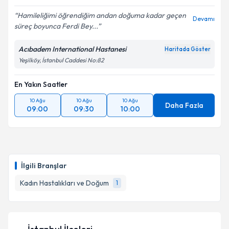
Hamileliğimi öğrendiğim andan doğuma kadar geçen
Devamı
süreç boyunca Ferdi Bey...
Acıbadem International Hastanesi
Haritada Göster
Yeşilköy, İstanbul Caddesi No:82
En Yakın Saatler
10 Ağu
10 Ağu
10 Ağu
Daha Fazla
09:00
09:30
10:00
İlgili Branşlar
Kadın Hastalıkları ve Doğum
1