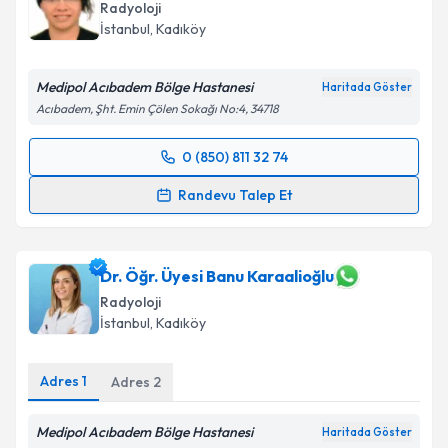
Radyoloji
İstanbul
, Kadıköy
E-posta Adresiniz
Medipol Acıbadem Bölge Hastanesi
Haritada Göster
Acıbadem, Şht. Emin Çölen Sokağı No:4, 34718
Kişisel verilerimin işlenmesine ilişkin
Aydınlatma
0 (850) 811 32 74
Metni
'ni okudum ve kişisel verilerimin belirtilen
Randevu Takvimi Talebi
kapsamda işlenmesini kabul ediyorum.
Randevu Talep Et
Prof. Dr. Irmak Durur Subaşı
için randevu takvimi
Takvim Talebini Gönder
talebi oluşturun. Size bu uzmandan randevu almanız
için bir takvim hazırlandığında e-posta ile
Dr. Öğr. Üyesi Banu Karaalioğlu
bilgilendireceğiz.
Radyoloji
İstanbul
, Kadıköy
E-posta Adresiniz
Adres
1
Adres
2
Medipol Acıbadem Bölge Hastanesi
Kişisel verilerimin işlenmesine ilişkin
Aydınlatma
Haritada Göster