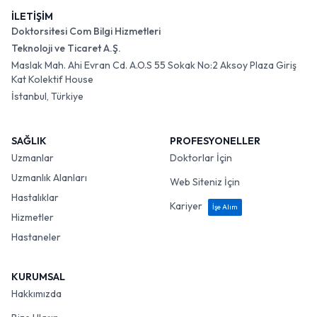
İLETİŞİM
Doktorsitesi Com Bilgi Hizmetleri
Teknoloji ve Ticaret A.Ş.
Maslak Mah. Ahi Evran Cd. A.O.S 55 Sokak No:2 Aksoy Plaza Giriş
Kat Kolektif House
İstanbul, Türkiye
SAĞLIK
PROFESYONELLER
Uzmanlar
Doktorlar İçin
Uzmanlık Alanları
Web Siteniz İçin
Hastalıklar
Kariyer
İşe Alım
Hizmetler
Hastaneler
KURUMSAL
Hakkımızda