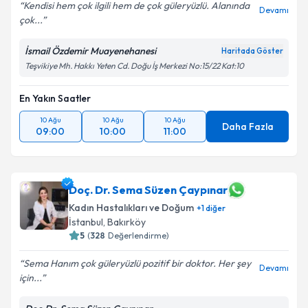
Kendisi hem çok ilgili hem de çok güleryüzlü. Alanında
Devamı
çok...
İsmail Özdemir Muayenehanesi
Haritada Göster
Teşvikiye Mh. Hakkı Yeten Cd. Doğu İş Merkezi No:15/22 Kat:10
En Yakın Saatler
10 Ağu
10 Ağu
10 Ağu
Daha Fazla
09:00
10:00
11:00
Doç. Dr. Sema Süzen Çaypınar
Kadın Hastalıkları ve Doğum
+
1
diğer
İstanbul
, Bakırköy
5
(
328
Değerlendirme)
Sema Hanım çok güleryüzlü pozitif bir doktor. Her şey
Devamı
için...