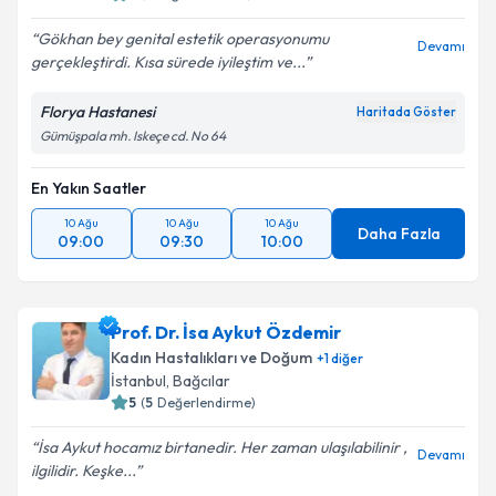
Gökhan bey genital estetik operasyonumu
Devamı
gerçekleştirdi. Kısa sürede iyileştim ve...
Florya Hastanesi
Haritada Göster
Gümüşpala mh. Iskeçe cd. No 64
En Yakın Saatler
10 Ağu
10 Ağu
10 Ağu
Daha Fazla
09:00
09:30
10:00
Prof. Dr. İsa Aykut Özdemir
Kadın Hastalıkları ve Doğum
+
1
diğer
İstanbul
,
Bağcılar
5
(
5
Değerlendirme)
İsa Aykut hocamız birtanedir. Her zaman ulaşılabilinir ,
Devamı
ilgilidir. Keşke...