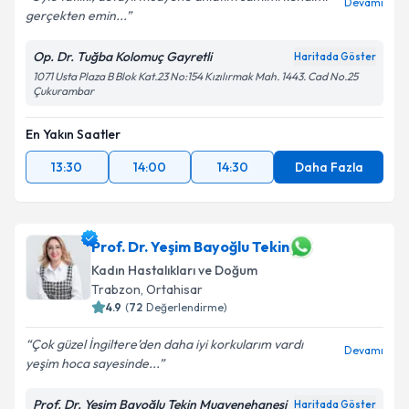
Devamı
gerçekten emin...
Op. Dr. Tuğba Kolomuç Gayretli
Haritada Göster
1071 Usta Plaza B Blok Kat.23 No:154 Kızılırmak Mah. 1443. Cad No.25
Çukurambar
En Yakın Saatler
13:30
14:00
14:30
Daha Fazla
Prof. Dr. Yeşim Bayoğlu Tekin
Kadın Hastalıkları ve Doğum
Trabzon
,
Ortahisar
4.9
(
72
Değerlendirme)
Çok güzel İngiltere’den daha iyi korkularım vardı
Devamı
yeşim hoca sayesinde...
Prof. Dr. Yeşim Bayoğlu Tekin Muayenehanesi
Haritada Göster