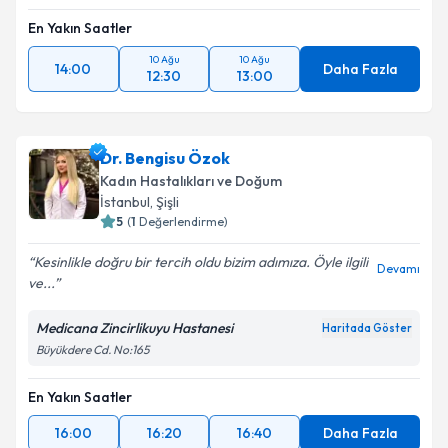
En Yakın Saatler
10 Ağu
10 Ağu
14:00
Daha Fazla
12:30
13:00
Dr. Bengisu Özok
Kadın Hastalıkları ve Doğum
İstanbul
,
Şişli
5
(
1
Değerlendirme)
Kesinlikle doğru bir tercih oldu bizim adımıza. Öyle ilgili
Devamı
ve...
Medicana Zincirlikuyu Hastanesi
Haritada Göster
Büyükdere Cd. No:165
En Yakın Saatler
16:00
16:20
16:40
Daha Fazla