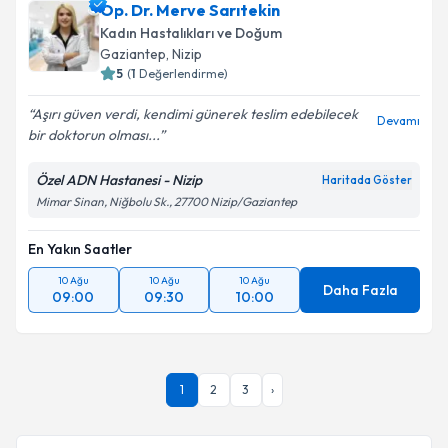
Op. Dr. Merve Sarıtekin
Kadın Hastalıkları ve Doğum
Gaziantep
,
Nizip
5
(
1
Değerlendirme)
Aşırı güven verdi, kendimi günerek teslim edebilecek
Devamı
bir doktorun olması...
Özel ADN Hastanesi - Nizip
Haritada Göster
Mimar Sinan, Niğbolu Sk., 27700 Nizip/Gaziantep
En Yakın Saatler
10 Ağu
10 Ağu
10 Ağu
Daha Fazla
09:00
09:30
10:00
1
2
3
›