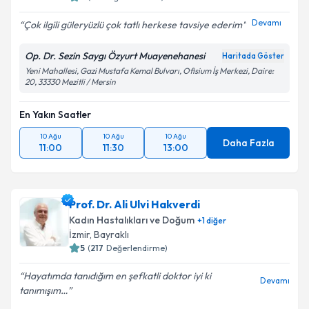
Devamı
Çok ilgili güleryüzlü çok tatlı herkese tavsiye ederim
Op. Dr. Sezin Saygı Özyurt Muayenehanesi
Haritada Göster
Yeni Mahallesi, Gazi Mustafa Kemal Bulvarı, Ofisium İş Merkezi, Daire:
20, 33330 Mezitli / Mersin
En Yakın Saatler
10 Ağu
10 Ağu
10 Ağu
Daha Fazla
11:00
11:30
13:00
Prof. Dr. Ali Ulvi Hakverdi
Kadın Hastalıkları ve Doğum
+
1
diğer
İzmir
,
Bayraklı
5
(
217
Değerlendirme)
Hayatımda tanıdığım en şefkatli doktor iyi ki
Devamı
tanımışım…