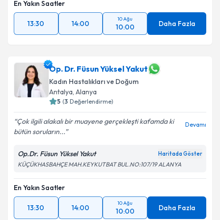
En Yakın Saatler
10 Ağu
13:30
14:00
Daha Fazla
10:00
Op. Dr. Füsun Yüksel Yakut
Kadın Hastalıkları ve Doğum
Antalya
,
Alanya
5
(
3
Değerlendirme)
Çok ilgili alakalı bir muayene gerçekleşti kafamda ki
Devamı
bütün soruların...
Op.Dr. Füsun Yüksel Yakut
Haritada Göster
KÜÇÜKHASBAHÇE MAH.KEYKUTBAT BUL.NO:107/19 ALANYA
En Yakın Saatler
10 Ağu
13:30
14:00
Daha Fazla
10:00