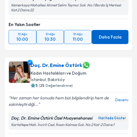
Kemerkaya Mahallesi Ahmet Selim Teymur Sok. No:1 Bordo İş Merkezi
Kat:2 Daire:22
En Yakın Saatler
10 Ağu
10 Ağu
10 Ağu
Daha Fazla
10:00
10:30
11:00
Doç. Dr. Emine Öztürk
Kadın Hastalıkları ve Doğum
İstanbul
,
Bakırköy
5
(
25
Değerlendirme)
Her zaman her konuda hem bizi bilgilendirip hem de
Devamı
sakinleştirdiği...
Doç. Dr. Emine Öztürk Özel Muayenehanesi
Haritada Göster
Kartaltepe Mah. İncirli Cad. İhsan Kalmaz Sok. No:2 Kat :2 Daire:1