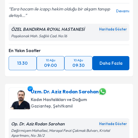
Esra hocam ile icapçı hekim olduğu bir akşam tanışıp
Devamı
detaylı...
Kişisel verilerimin işlenmesine ilişkin
Aydınlatma
ÖZEL BANDIRMA ROYAL HASTANESİ
Haritada Göster
Metni
'ni okudum ve kişisel verilerimin belirtilen
Paşakonak Mah. Sağlık Cad. No:16
kapsamda işlenmesini kabul ediyorum.
En Yakın Saatler
Takvim Talebini Gönder
10 Ağu
10 Ağu
13:30
Daha Fazla
09:00
09:30
Uzm. Dr. Aziz Rodan Sarohan
Kadın Hastalıkları ve Doğum
Gaziantep
,
Şehitkamil
Op. Dr. Aziz Rodan Sarohan
Haritada Göster
Değirmiçem Mahallesi, Maraşal Fevzi Çakmak Bulvarı, Kristal
Apartmanı, No: 36/2