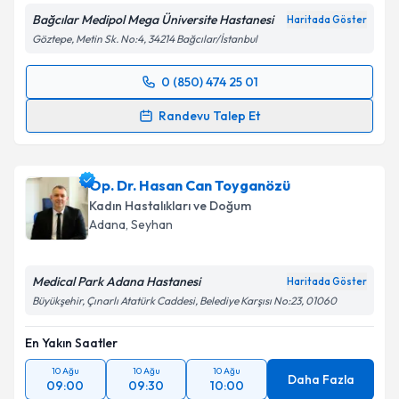
Bağcılar Medipol Mega Üniversite Hastanesi
Haritada Göster
Göztepe, Metin Sk. No:4, 34214 Bağcılar/İstanbul
0 (850) 474 25 01
Randevu Takvimi Talebi
Randevu Talep Et
Prof. Dr. İsa Aykut Özdemir
için randevu takvimi
talebi oluşturun. Size bu uzmandan randevu almanız
Op. Dr. Hasan Can Toyganözü
için bir takvim hazırlandığında e-posta ile
bilgilendireceğiz.
Kadın Hastalıkları ve Doğum
Adana
,
Seyhan
E-posta Adresiniz
Medical Park Adana Hastanesi
Haritada Göster
Büyükşehir, Çınarlı Atatürk Caddesi, Belediye Karşısı No:23, 01060
Kişisel verilerimin işlenmesine ilişkin
Aydınlatma
En Yakın Saatler
Metni
'ni okudum ve kişisel verilerimin belirtilen
kapsamda işlenmesini kabul ediyorum.
10 Ağu
10 Ağu
10 Ağu
Daha Fazla
09:00
09:30
10:00