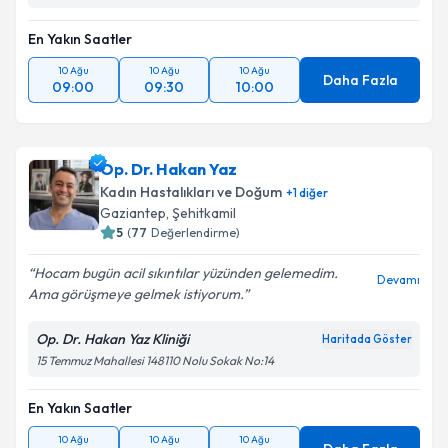
En Yakın Saatler
10 Ağu
10 Ağu
10 Ağu
Daha Fazla
09:00
09:30
10:00
Op. Dr. Hakan Yaz
Kadın Hastalıkları ve Doğum
+
1
diğer
Gaziantep
,
Şehitkamil
5
(
77
Değerlendirme)
Hocam bugün acil sıkıntılar yüzünden gelemedim.
Devamı
Ama görüşmeye gelmek istiyorum.
Op. Dr. Hakan Yaz Kliniği
Haritada Göster
15 Temmuz Mahallesi 148110 Nolu Sokak No:14
En Yakın Saatler
10 Ağu
10 Ağu
10 Ağu