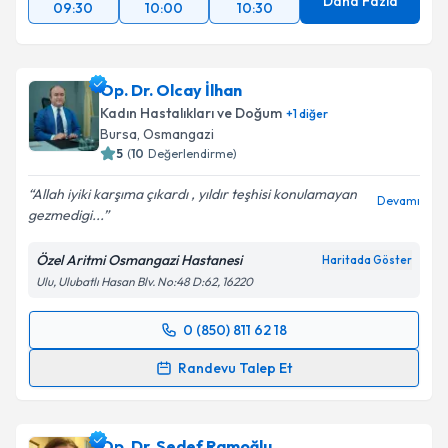
Daha Fazla
09:30
10:00
10:30
Op. Dr. Olcay İlhan
Kadın Hastalıkları ve Doğum
+
1
diğer
Bursa
,
Osmangazi
5
(
10
Değerlendirme)
Allah iyiki karşıma çıkardı , yıldır teşhisi konulamayan
Devamı
gezmedigi...
Özel Aritmi Osmangazi Hastanesi
Haritada Göster
Ulu, Ulubatlı Hasan Blv. No:48 D:62, 16220
0 (850) 811 62 18
Randevu Takvimi Talebi
Randevu Talep Et
Op. Dr. Olcay İlhan
için randevu takvimi talebi
oluşturun. Size bu uzmandan randevu almanız için bir
Op. Dr. Sedef Ramoğlu
takvim hazırlandığında e-posta ile bilgilendireceğiz.