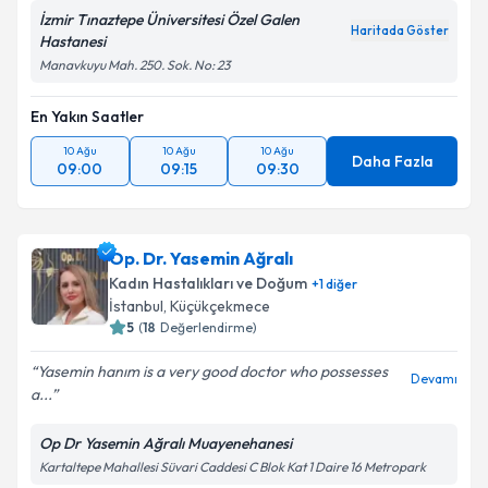
İzmir Tınaztepe Üniversitesi Özel Galen
Haritada Göster
Hastanesi
Manavkuyu Mah. 250. Sok. No: 23
En Yakın Saatler
10 Ağu
10 Ağu
10 Ağu
Daha Fazla
09:00
09:15
09:30
Op. Dr. Yasemin Ağralı
Kadın Hastalıkları ve Doğum
+
1
diğer
İstanbul
,
Küçükçekmece
5
(
18
Değerlendirme)
Yasemin hanım is a very good doctor who possesses
Devamı
a...
Op Dr Yasemin Ağralı Muayenehanesi
Kartaltepe Mahallesi Süvari Caddesi C Blok Kat 1 Daire 16 Metropark