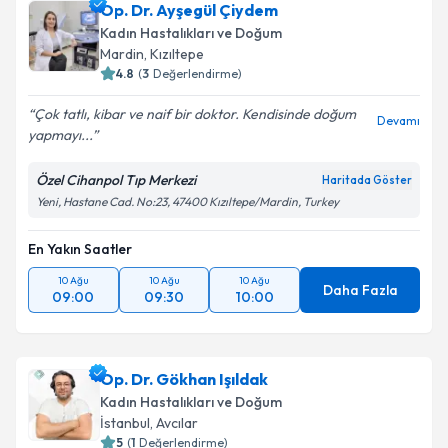
Op. Dr. Ayşegül Çiydem
Kadın Hastalıkları ve Doğum
Mardin
,
Kızıltepe
4.8
(
3
Değerlendirme)
Çok tatlı, kibar ve naif bir doktor. Kendisinde doğum
Devamı
yapmayı...
Özel Cihanpol Tıp Merkezi
Haritada Göster
Yeni, Hastane Cad. No:23, 47400 Kızıltepe/Mardin, Turkey
En Yakın Saatler
10 Ağu
10 Ağu
10 Ağu
Daha Fazla
09:00
09:30
10:00
Op. Dr. Gökhan Işıldak
Kadın Hastalıkları ve Doğum
İstanbul
,
Avcılar
5
(
1
Değerlendirme)