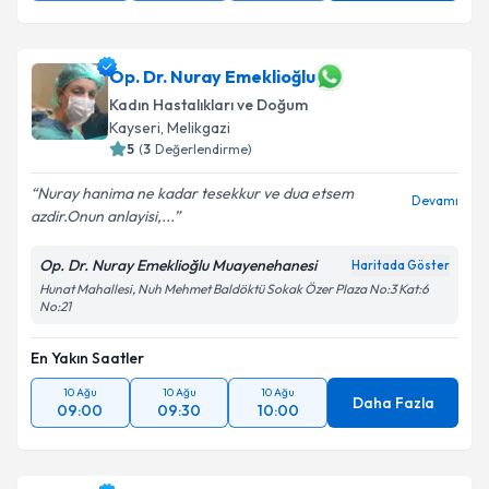
Takvim Talebini Gönder
Op. Dr. Nuray Emeklioğlu
Kadın Hastalıkları ve Doğum
Kayseri
,
Melikgazi
5
(
3
Değerlendirme)
Nuray hanima ne kadar tesekkur ve dua etsem
Devamı
azdir.Onun anlayisi,...
Op. Dr. Nuray Emeklioğlu Muayenehanesi
Haritada Göster
Hunat Mahallesi, Nuh Mehmet Baldöktü Sokak Özer Plaza No:3 Kat:6
No:21
En Yakın Saatler
10 Ağu
10 Ağu
10 Ağu
Daha Fazla
09:00
09:30
10:00