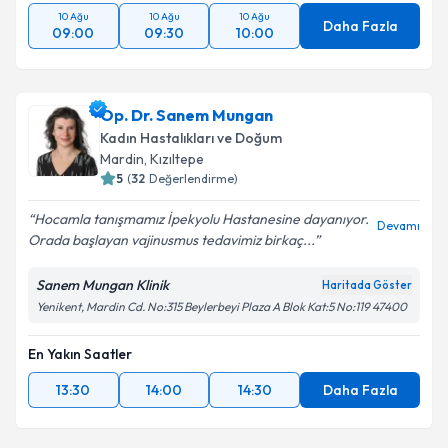
10 Ağu
10 Ağu
10 Ağu
Daha Fazla
09:00
09:30
10:00
Op. Dr. Sanem Mungan
Kadın Hastalıkları ve Doğum
Mardin
,
Kızıltepe
5
(
32
Değerlendirme)
Hocamla tanışmamız İpekyolu Hastanesine dayanıyor.
Devamı
Orada başlayan vajinusmus tedavimiz birkaç...
Sanem Mungan Klinik
Haritada Göster
Yenikent, Mardin Cd. No:315 Beylerbeyi Plaza A Blok Kat:5 No:119 47400
En Yakın Saatler
13:30
14:00
14:30
Daha Fazla