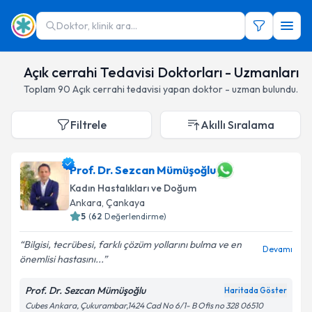
Doktor, klinik ara...
Açık cerrahi Tedavisi Doktorları - Uzmanları
Toplam
90
Açık cerrahi
tedavisi yapan doktor - uzman bulundu.
Filtrele
Akıllı Sıralama
Prof. Dr. Sezcan Mümüşoğlu
Kadın Hastalıkları ve Doğum
Ankara
,
Çankaya
5
(
62
Değerlendirme)
Bilgisi, tecrübesi, farklı çözüm yollarını bulma ve en
Devamı
önemlisi hastasını...
Prof. Dr. Sezcan Mümüşoğlu
Haritada Göster
Cubes Ankara, Çukurambar,1424 Cad No 6/1- B Ofis no 328 06510