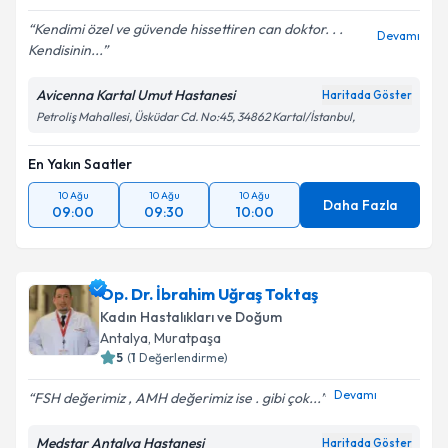
Kendimi özel ve güvende hissettiren can doktor. . .
Devamı
Kendisinin...
Avicenna Kartal Umut Hastanesi
Haritada Göster
Petroliş Mahallesi, Üsküdar Cd. No:45, 34862 Kartal/İstanbul,
En Yakın Saatler
10 Ağu
10 Ağu
10 Ağu
Daha Fazla
09:00
09:30
10:00
Op. Dr. İbrahim Uğraş Toktaş
Kadın Hastalıkları ve Doğum
Antalya
,
Muratpaşa
5
(
1
Değerlendirme)
Devamı
FSH değerimiz , AMH değerimiz ise . gibi çok...
Medstar Antalya Hastanesi
Haritada Göster