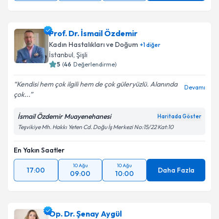
Prof. Dr. İsmail Özdemir
Kadın Hastalıkları ve Doğum
+
1
diğer
İstanbul
,
Şişli
5
(
46
Değerlendirme)
Kendisi hem çok ilgili hem de çok güleryüzlü. Alanında
Devamı
çok...
İsmail Özdemir Muayenehanesi
Haritada Göster
Teşvikiye Mh. Hakkı Yeten Cd. Doğu İş Merkezi No:15/22 Kat:10
En Yakın Saatler
10 Ağu
10 Ağu
17:00
Daha Fazla
09:00
10:00
Op. Dr. Şenay Aygül