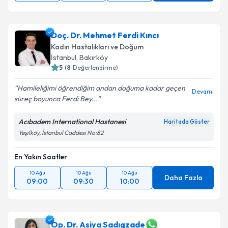
Doç. Dr. Mehmet Ferdi Kıncı
Kadın Hastalıkları ve Doğum
İstanbul
,
Bakırköy
5
(
8
Değerlendirme)
Hamileliğimi öğrendiğim andan doğuma kadar geçen
Devamı
süreç boyunca Ferdi Bey...
Acıbadem International Hastanesi
Haritada Göster
Yeşilköy, İstanbul Caddesi No:82
En Yakın Saatler
10 Ağu
10 Ağu
10 Ağu
Daha Fazla
09:00
09:30
10:00
Op. Dr. Asiya Sadıgzade