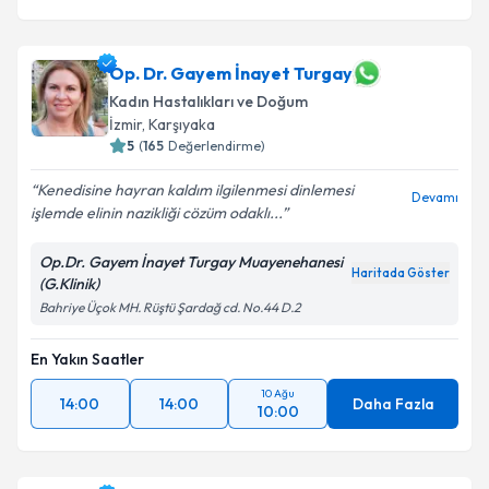
Op. Dr. Gayem İnayet Turgay
Kadın Hastalıkları ve Doğum
İzmir
,
Karşıyaka
5
(
165
Değerlendirme)
Kenedisine hayran kaldım ilgilenmesi dinlemesi
Devamı
işlemde elinin nazikliği cözüm odaklı...
Op.Dr. Gayem İnayet Turgay Muayenehanesi
Haritada Göster
(G.Klinik)
Bahriye Üçok MH. Rüştü Şardağ cd. No.44 D.2
En Yakın Saatler
10 Ağu
14:00
14:00
Daha Fazla
10:00