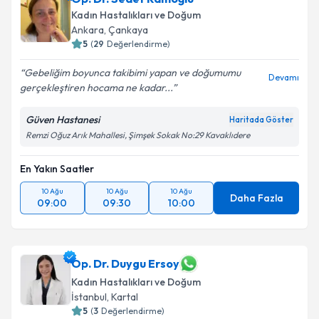
Kadın Hastalıkları ve Doğum
E-posta Adresiniz
Ankara
,
Çankaya
5
(
29
Değerlendirme)
Gebeliğim boyunca takibimi yapan ve doğumumu
Devamı
gerçekleştiren hocama ne kadar...
Kişisel verilerimin işlenmesine ilişkin
Aydınlatma
Metni
'ni okudum ve kişisel verilerimin belirtilen
Güven Hastanesi
Haritada Göster
kapsamda işlenmesini kabul ediyorum.
Remzi Oğuz Arık Mahallesi, Şimşek Sokak No:29 Kavaklıdere
En Yakın Saatler
Takvim Talebini Gönder
10 Ağu
10 Ağu
10 Ağu
Daha Fazla
09:00
09:30
10:00
Op. Dr. Duygu Ersoy
Kadın Hastalıkları ve Doğum
İstanbul
,
Kartal
5
(
3
Değerlendirme)