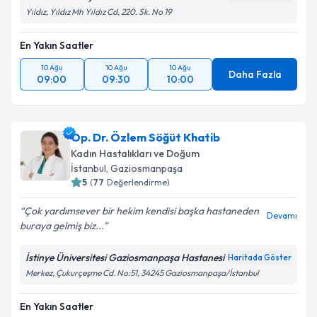
Yıldız, Yıldız Mh Yıldız Cd, 220. Sk. No 19
En Yakın Saatler
10 Ağu
10 Ağu
10 Ağu
Daha Fazla
09:00
09:30
10:00
Op. Dr. Özlem Söğüt Khatib
Kadın Hastalıkları ve Doğum
İstanbul
,
Gaziosmanpaşa
5
(
77
Değerlendirme)
Çok yardımsever bir hekim kendisi başka hastaneden
Devamı
buraya gelmiş biz...
İstinye Üniversitesi Gaziosmanpaşa Hastanesi
Haritada Göster
Merkez, Çukurçeşme Cd. No:51, 34245 Gaziosmanpaşa/İstanbul
En Yakın Saatler