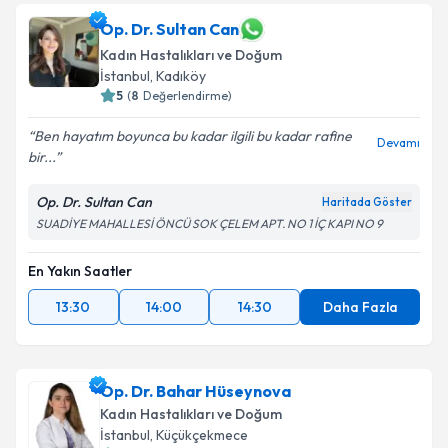
Op. Dr. Sultan Can
Kadın Hastalıkları ve Doğum
İstanbul
,
Kadıköy
5
(
8
Değerlendirme)
Ben hayatım boyunca bu kadar ilgili bu kadar rafine
Devamı
bir...
Op. Dr. Sultan Can
Haritada Göster
SUADİYE MAHALLESİ ÖNCÜ SOK ÇELEM APT. NO 1 İÇ KAPI NO 9
En Yakın Saatler
13:30
14:00
14:30
Daha Fazla
Op. Dr. Bahar Hüseynova
Kadın Hastalıkları ve Doğum
İstanbul
,
Küçükçekmece