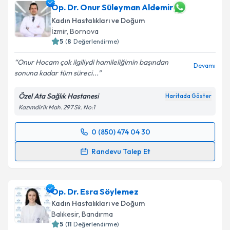
Op. Dr. Onur Süleyman Aldemir
Kadın Hastalıkları ve Doğum
İzmir
,
Bornova
5
(
8
Değerlendirme)
Onur Hocam çok ilgiliydi hamileliğimin başından
Devamı
sonuna kadar tüm süreci...
Özel Ata Sağlık Hastanesi
Haritada Göster
Kazımdirik Mah. 297 Sk. No:1
0 (850) 474 04 30
Randevu Takvimi Talebi
Randevu Talep Et
Op. Dr. Onur Süleyman Aldemir
için randevu
takvimi talebi oluşturun. Size bu uzmandan randevu
Op. Dr. Esra Söylemez
almanız için bir takvim hazırlandığında e-posta ile
bilgilendireceğiz.
Kadın Hastalıkları ve Doğum
Balıkesir
,
Bandırma
E-posta Adresiniz
5
(
11
Değerlendirme)