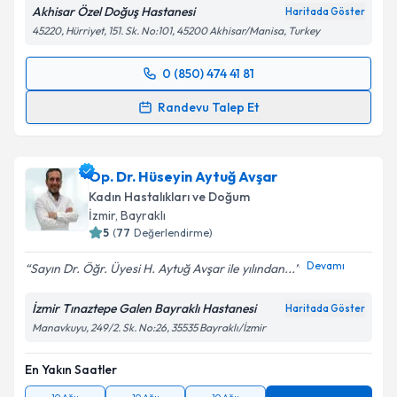
Akhisar Özel Doğuş Hastanesi
Haritada Göster
45220, Hürriyet, 151. Sk. No:101, 45200 Akhisar/Manisa, Turkey
0 (850) 474 41 81
Randevu Takvimi Talebi
Randevu Talep Et
Op. Dr. Cansu Kübra Ektaş
için randevu takvimi
talebi oluşturun. Size bu uzmandan randevu almanız
Op. Dr. Hüseyin Aytuğ Avşar
için bir takvim hazırlandığında e-posta ile
bilgilendireceğiz.
Kadın Hastalıkları ve Doğum
İzmir
,
Bayraklı
E-posta Adresiniz
5
(
77
Değerlendirme)
Devamı
Sayın Dr. Öğr. Üyesi H. Aytuğ Avşar ile yılından...
İzmir Tınaztepe Galen Bayraklı Hastanesi
Haritada Göster
Kişisel verilerimin işlenmesine ilişkin
Aydınlatma
Manavkuyu, 249/2. Sk. No:26, 35535 Bayraklı/İzmir
Metni
'ni okudum ve kişisel verilerimin belirtilen
kapsamda işlenmesini kabul ediyorum.
En Yakın Saatler