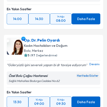
En Yakın Saatler
14 Ağu
14:00
14:30
Daha Fazla
08:00
Op. Dr. Pelin Oyardı
Kadın Hastalıkları ve Doğum
Bolu
,
Merkez
5
(
97
Değerlendirme)
Devamı
Güleryüzlü işini severek yapan bi dr tavsiye ediyorum
Özel Bolu Çağsu Hastanesi
Haritada Göster
Sağlık Mahallesi Bodurga Caddesi No:62
En Yakın Saatler
10 Ağu
10 Ağu
13:30
Daha Fazla
09:00
09:30