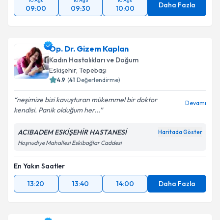
10 Ağu
10 Ağu
10 Ağu
Daha Fazla
Takvim Talebini Gönder
09:00
09:30
10:00
Op. Dr. Gizem Kaplan
Kadın Hastalıkları ve Doğum
Eskişehir
,
Tepebaşı
4.9
(
41
Değerlendirme)
neşimize bizi kavuşturan mükemmel bir doktor
Devamı
kendisi. Panik olduğum her...
ACIBADEM ESKİŞEHİR HASTANESİ
Haritada Göster
Hoşnudiye Mahallesi Eskibağlar Caddesi
En Yakın Saatler
13:20
13:40
14:00
Daha Fazla