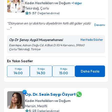
Kadın Hastalıkları ve Doğum
+
1
diğer
Tekirdağ
,
Çorlu
5
(
57
Değerlendirme)
Dünyanın en iyi doktoru diyebilirim tatlı dili güler yüzlü
Devamı
...
Op Dr Şenay Aygül Muayenehanesi
Haritada Göster
Esentepe, Adnan Doğu Cd. A Blok D:10/4 Kervancı, 59860
Çorlu/Tekirdağ, Türkiye
En Yakın Saatler
11 Ağu
11 Ağu
11 Ağu
Daha Fazla
14:00
14:30
15:00
Op. Dr. Sezin Saygı Özyurt
Kadın Hastalıkları ve Doğum
Mersin
,
Mezitli
5
(
23
Değerlendirme)