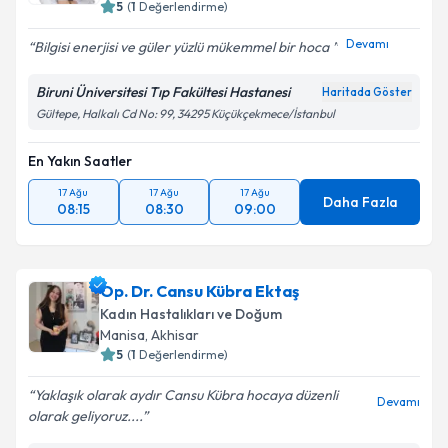
5
(
1
Değerlendirme)
Devamı
Bilgisi enerjisi ve güler yüzlü mükemmel bir hoca ️
Biruni Üniversitesi Tıp Fakültesi Hastanesi
Haritada Göster
Gültepe, Halkalı Cd No: 99, 34295 Küçükçekmece/İstanbul
En Yakın Saatler
17 Ağu
17 Ağu
17 Ağu
Daha Fazla
08:15
08:30
09:00
Op. Dr. Cansu Kübra Ektaş
Kadın Hastalıkları ve Doğum
Manisa
,
Akhisar
5
(
1
Değerlendirme)
Yaklaşık olarak aydır Cansu Kübra hocaya düzenli
Devamı
olarak geliyoruz....