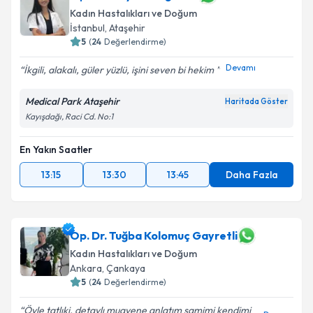
Kadın Hastalıkları ve Doğum
İstanbul
,
Ataşehir
5
(
24
Değerlendirme)
Devamı
İkgili, alakalı, güler yüzlü, işini seven bi hekim
Medical Park Ataşehir
Haritada Göster
Kayışdağı, Raci Cd. No:1
En Yakın Saatler
13:15
13:30
13:45
Daha Fazla
Op. Dr. Tuğba Kolomuç Gayretli
Kadın Hastalıkları ve Doğum
Ankara
,
Çankaya
5
(
24
Değerlendirme)
Öyle tatlıki, detaylı muayene anlatım samimi kendimi