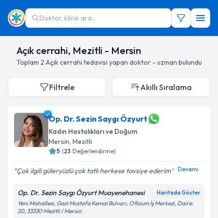
Doktor, klinik ara...
Açık cerrahi, Mezitli - Mersin
Toplam
2
Açık cerrahi
tedavisi yapan doktor - uzman bulundu
Filtrele
Akıllı Sıralama
Op. Dr. Sezin Saygı Özyurt
Kadın Hastalıkları ve Doğum
Mersin
, Mezitli
5
(
23
Değerlendirme)
Devamı
Çok ilgili güleryüzlü çok tatlı herkese tavsiye ederim
Op. Dr. Sezin Saygı Özyurt Muayenehanesi
Haritada Göster
Yeni Mahallesi, Gazi Mustafa Kemal Bulvarı, Ofisium İş Merkezi, Daire:
20, 33330 Mezitli / Mersin