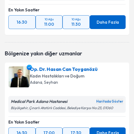
En Yakın Saatler
10 Ağu
10 Ağu
16:30
Daha Fazla
11:00
11:30
Bölgenize yakın diğer uzmanlar
Op. Dr. Hasan Can Toyganözü
Kadın Hastalıkları ve Doğum
Adana
, Seyhan
Medical Park Adana Hastanesi
Haritada Göster
Büyükşehir, Çınarlı Atatürk Caddesi, Belediye Karşısı No:23, 01060
En Yakın Saatler
16:30
17:00
17:30
Daha Fazla