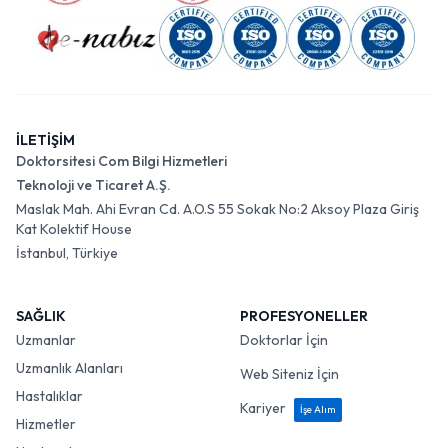
İLETİŞİM
Doktorsitesi Com Bilgi Hizmetleri
Teknoloji ve Ticaret A.Ş.
Maslak Mah. Ahi Evran Cd. A.O.S 55 Sokak No:2 Aksoy Plaza Giriş
Kat Kolektif House
İstanbul, Türkiye
SAĞLIK
PROFESYONELLER
Uzmanlar
Doktorlar İçin
Uzmanlık Alanları
Web Siteniz İçin
Hastalıklar
Kariyer
İşe Alım
Hizmetler