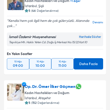
Kadın Hastalıkları ve Doğum
+
1
diğer
İstanbul
, Şişli
5
(
46
Değerlendirme)
Kendisi hem çok ilgili hem de çok güleryüzlü. Alanında
Devamı
çok...
İsmail Özdemir Muayenehanesi
Haritada Göster
Teşvikiye Mh. Hakkı Yeten Cd. Doğu İş Merkezi No:15/22 Kat:10
En Yakın Saatler
10 Ağu
10 Ağu
10 Ağu
Daha Fazla
09:00
10:00
11:00
Op. Dr. Ömer İlker Göçmen
Kadın Hastalıkları ve Doğum
İstanbul
, Ataşehir
5
(
152
Değerlendirme)