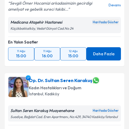
Sevgili Ömer Hocamizi arkadasimizin gecirdigi
Devamı
ameliyat ve gebelik sureci takibi...
Medicana Ataşehir Hastanesi
Haritada Göster
Küçükbakkalköy, Vedat Günyol Cad.No 24
En Yakın Saatler
11 Ağu
11 Ağu
12 Ağu
Daha Fazla
15:00
16:00
15:00
Op. Dr. Sultan Seren Karakuş
Kadın Hastalıkları ve Doğum
İstanbul
, Kadıköy
Sultan Seren Karakuş Muayenehane
Haritada Göster
Suadiye, Bağdat Cad. Eren Apartmanı, No:429, 34740 Kadıköy/İstanbul