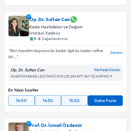
Op. Dr. Sultan Can
Kadın Hastalıkları ve Doğum
İstanbul
, Kadıköy
5
(
8
Değerlendirme)
Ben hayatım boyunca bu kadar ilgili bu kadar rafine
Devamı
bir...
Op. Dr. Sultan Can
Haritada Göster
SUADİYE MAHALLESİ ÖNCÜ SOK ÇELEM APT. NO 1 İÇ KAPI NO 9
En Yakın Saatler
14:00
14:30
15:00
Daha Fazla
Prof. Dr. İsmail Özdemir