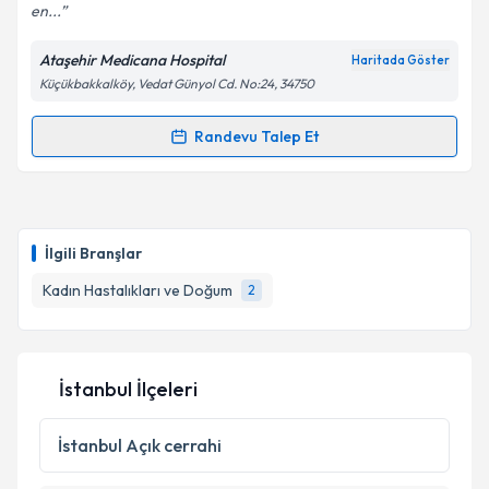
en...
Ataşehir Medicana Hospital
Haritada Göster
Kişisel verilerimin işlenmesine ilişkin
Aydınlatma
Küçükbakkalköy, Vedat Günyol Cd. No:24, 34750
Metni
'ni okudum ve kişisel verilerimin belirtilen
kapsamda işlenmesini kabul ediyorum.
Randevu Talep Et
Randevu Takvimi Talebi
Takvim Talebini Gönder
Op. Dr. Betül Yıldız
için randevu takvimi talebi
oluşturun. Size bu uzmandan randevu almanız için bir
İlgili Branşlar
takvim hazırlandığında e-posta ile bilgilendireceğiz.
Kadın Hastalıkları ve Doğum
2
E-posta Adresiniz
İstanbul İlçeleri
Kişisel verilerimin işlenmesine ilişkin
Aydınlatma
Metni
'ni okudum ve kişisel verilerimin belirtilen
İstanbul
Açık cerrahi
kapsamda işlenmesini kabul ediyorum.