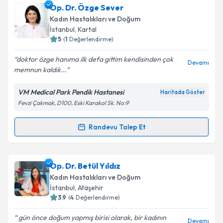
Prof. Dr. Gürkan Kıran
için randevu takvimi talebi
Op. Dr. Özge Sever
oluşturun. Size bu uzmandan randevu almanız için bir
Kadın Hastalıkları ve Doğum
takvim hazırlandığında e-posta ile bilgilendireceğiz.
İstanbul
, Kartal
5
(
1
Değerlendirme)
E-posta Adresiniz
doktor özge hanıma ilk defa gittim kendisinden çok
Devamı
memnun kaldık...
VM Medical Park Pendik Hastanesi
Haritada Göster
Kişisel verilerimin işlenmesine ilişkin
Aydınlatma
Fevzi Çakmak, D100, Eski Karakol Sk. No:9
Metni
'ni okudum ve kişisel verilerimin belirtilen
kapsamda işlenmesini kabul ediyorum.
Randevu Talep Et
Randevu Takvimi Talebi
Takvim Talebini Gönder
Op. Dr. Özge Sever
için randevu takvimi talebi
Op. Dr. Betül Yıldız
oluşturun. Size bu uzmandan randevu almanız için bir
Kadın Hastalıkları ve Doğum
takvim hazırlandığında e-posta ile bilgilendireceğiz.
İstanbul
, Ataşehir
3.9
(
4
Değerlendirme)
E-posta Adresiniz
gün önce doğum yapmış birisi olarak, bir kadının
Devamı