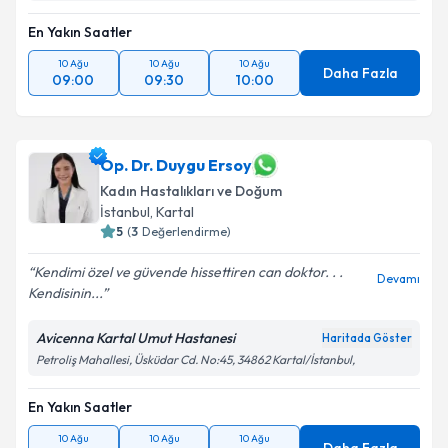
En Yakın Saatler
10 Ağu
10 Ağu
10 Ağu
Daha Fazla
09:00
09:30
10:00
Op. Dr. Duygu Ersoy
Kadın Hastalıkları ve Doğum
İstanbul
, Kartal
5
(
3
Değerlendirme)
Kendimi özel ve güvende hissettiren can doktor. . .
Devamı
Kendisinin...
Avicenna Kartal Umut Hastanesi
Haritada Göster
Petroliş Mahallesi, Üsküdar Cd. No:45, 34862 Kartal/İstanbul,
En Yakın Saatler
10 Ağu
10 Ağu
10 Ağu