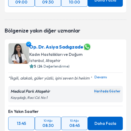
Daha Fazla
09:00
09:30
10:00
Bölgenize yakın diğer uzmanlar
Op. Dr. Asiya Sadıgzade
Kadın Hastalıkları ve Doğum
İstanbul
, Ataşehir
5
(
24
Değerlendirme)
Devamı
İkgili, alakalı, güler yüzlü, işini seven bi hekim
Medical Park Ataşehir
Haritada Göster
Kayışdağı, Raci Cd. No:1
En Yakın Saatler
10 Ağu
10 Ağu
13:45
Daha Fazla
08:30
08:45