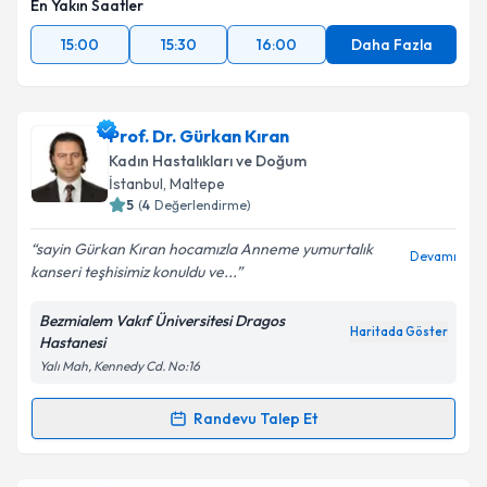
En Yakın Saatler
15:00
15:30
16:00
Daha Fazla
Prof. Dr. Gürkan Kıran
Kadın Hastalıkları ve Doğum
İstanbul
, Maltepe
5
(
4
Değerlendirme)
sayin Gürkan Kıran hocamızla Anneme yumurtalık
Devamı
kanseri teşhisimiz konuldu ve...
Bezmialem Vakıf Üniversitesi Dragos
Haritada Göster
Hastanesi
Yalı Mah, Kennedy Cd. No:16
Randevu Talep Et
Randevu Takvimi Talebi