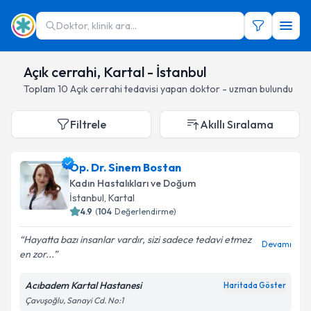
Doktor, klinik ara...
Açık cerrahi, Kartal - İstanbul
Toplam
10
Açık cerrahi
tedavisi yapan doktor - uzman bulundu
Filtrele
Akıllı Sıralama
Op. Dr. Sinem Bostan
Kadın Hastalıkları ve Doğum
İstanbul
, Kartal
4.9
(
104
Değerlendirme)
Hayatta bazı insanlar vardır, sizi sadece tedavi etmez
Devamı
en zor...
Acıbadem Kartal Hastanesi
Haritada Göster
Çavuşoğlu, Sanayi Cd. No:1