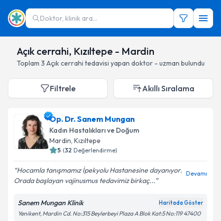
Doktor, klinik ara...
Açık cerrahi, Kızıltepe - Mardin
Toplam
3
Açık cerrahi
tedavisi yapan doktor - uzman bulundu
Filtrele
Akıllı Sıralama
Op. Dr. Sanem Mungan
Kadın Hastalıkları ve Doğum
Mardin
, Kızıltepe
5
(
32
Değerlendirme)
Hocamla tanışmamız İpekyolu Hastanesine dayanıyor.
Devamı
Orada başlayan vajinusmus tedavimiz birkaç...
Sanem Mungan Klinik
Haritada Göster
Yenikent, Mardin Cd. No:315 Beylerbeyi Plaza A Blok Kat:5 No:119 47400