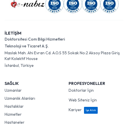
İLETİŞİM
Doktorsitesi Com Bilgi Hizmetleri
Teknoloji ve Ticaret A.Ş.
Maslak Mah. Ahi Evran Cd. A.O.S 55 Sokak No:2 Aksoy Plaza Giriş
Kat Kolektif House
İstanbul, Türkiye
SAĞLIK
PROFESYONELLER
Uzmanlar
Doktorlar İçin
Uzmanlık Alanları
Web Siteniz İçin
Hastalıklar
Kariyer
İşe Alım
Hizmetler
Hastaneler