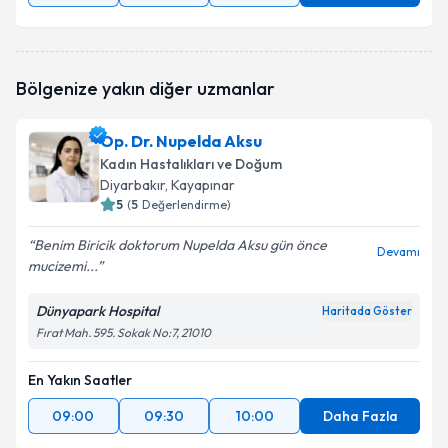
Bölgenize yakın diğer uzmanlar
Op. Dr. Nupelda Aksu
Kadın Hastalıkları ve Doğum
Diyarbakır
, Kayapınar
5
(
5
Değerlendirme)
Benim Biricik doktorum Nupelda Aksu gün önce
Devamı
mucizemi...
Dünyapark Hospital
Haritada Göster
Fırat Mah. 595. Sokak No:7, 21010
En Yakın Saatler
09:00
09:30
10:00
Daha Fazla