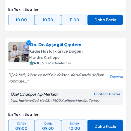
En Yakın Saatler
10:00
10:30
11:00
Daha Fazla
Op. Dr. Ayşegül Çiydem
Kadın Hastalıkları ve Doğum
Mardin
, Kızıltepe
4.8
(
3
Değerlendirme)
Çok tatlı, kibar ve naif bir doktor. Kendisinde doğum
Devamı
yapmayı...
Özel Cihanpol Tıp Merkezi
Haritada Göster
Yeni, Hastane Cad. No:23, 47400 Kızıltepe/Mardin, Turkey
En Yakın Saatler
10 Ağu
10 Ağu
10 Ağu
Daha Fazla
09:00
09:30
10:00