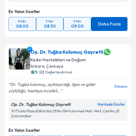
En Yakın Saatler
8 Ağu
8 Ağu
8 Ağu
Daha Fazla
08:00
08:30
09:00
Op. Dr. Tuğba Kolomuç Gayretli
Kadın Hastalıkları ve Doğum
Ankara
, Çankaya
5
(
22
Değerlendirme)
Dr. Tugba kolumuç, açıklayıcılığı, ilgisi ve güler
Devamı
yüzlülüğü, hastaya incelikli...
Op. Dr. Tuğba Kolomuç Gayretli
Haritada Göster
1071 Usta Plaza B Blok Kat.23 No:154 Kızılırmak Mah. 1443. Cad No.25
Çukurambar
En Yakın Saatler