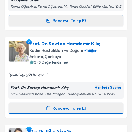
Muayenehanesi
Metni
'ni okudum ve kişisel verilerimin belirtilen
Remzi Oğuz Arık, Remzi Oğuz Arık Mh Tunus Caddesi, Bülten Sk. No:1 D:2
kapsamda işlenmesini kabul ediyorum.
Randevu Talep Et
Randevu Takvimi Talebi
Takvim Talebini Gönder
Prof. Dr. Onur Karabacak
için randevu takvimi
Prof. Dr. Sevtap Hamdemir Kılıç
talebi oluşturun. Size bu uzmandan randevu almanız
Kadın Hastalıkları ve Doğum
+
1
diğer
için bir takvim hazırlandığında e-posta ile
Ankara
, Çankaya
bilgilendireceğiz.
5
(
3
Değerlendirme)
E-posta Adresiniz
guzel ilgi gösteriyor
Prof. Dr. Sevtap Hamdemir Kılıç
Haritada Göster
Ufuk Üniversitesi cad. The Paragon Tower İş Merkezi No 2/80 06510
Kişisel verilerimin işlenmesine ilişkin
Aydınlatma
Metni
'ni okudum ve kişisel verilerimin belirtilen
Randevu Talep Et
Randevu Takvimi Talebi
kapsamda işlenmesini kabul ediyorum.
Prof. Dr. Sevtap Hamdemir Kılıç
için randevu
Op. Dr. Filiz Akın Su
Takvim Talebini Gönder