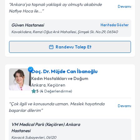
E-posta Adresiniz
Ankara'ya taşınalı yaklaşık ay olmuştu akabinde
Devamı
Nafiye Hoca ile...
Güven Hastanesi
Haritada Göster
Kavaklıdere, Remzi Oğuz Arık Mahallesi, Şimşek Sk. No:29, 06540
Kişisel verilerimin işlenmesine ilişkin
Aydınlatma
Metni
'ni okudum ve kişisel verilerimin belirtilen
kapsamda işlenmesini kabul ediyorum.
Randevu Talep Et
Randevu Takvimi Talebi
Takvim Talebini Gönder
Prof. Dr. Nafiye Yılmaz
için randevu takvimi talebi
Doç. Dr. Müjde Can İbanoğlu
oluşturun. Size bu uzmandan randevu almanız için bir
Kadın Hastalıkları ve Doğum
takvim hazırlandığında e-posta ile bilgilendireceğiz.
Ankara
, Keçiören
5
(
4
Değerlendirme)
E-posta Adresiniz
Çok ilgili ve konusunda uzman. Meslek hayatında
Devamı
başarılar dilerim
VM Medical Park (Keçiören) Ankara
Kişisel verilerimin işlenmesine ilişkin
Aydınlatma
Hastanesi
Metni
'ni okudum ve kişisel verilerimin belirtilen
Kavacık Subayevleri, 06120
kapsamda işlenmesini kabul ediyorum.