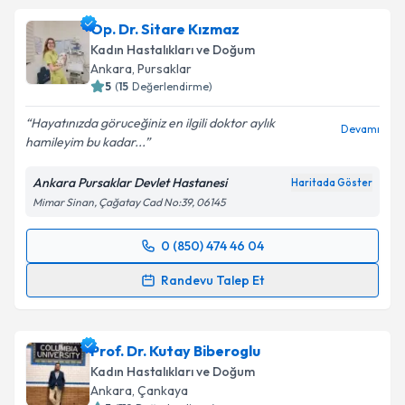
Op. Dr. Sitare Kızmaz
Kadın Hastalıkları ve Doğum
Ankara
, Pursaklar
5
(
15
Değerlendirme)
Hayatınızda göruceğiniz en ilgili doktor aylık
Devamı
hamileyim bu kadar...
Ankara Pursaklar Devlet Hastanesi
Haritada Göster
Mimar Sinan, Çağatay Cad No:39, 06145
0 (850) 474 46 04
Randevu Takvimi Talebi
Randevu Talep Et
Op. Dr. Sitare Kızmaz
için randevu takvimi talebi
oluşturun. Size bu uzmandan randevu almanız için bir
Prof. Dr. Kutay Biberoglu
takvim hazırlandığında e-posta ile bilgilendireceğiz.
Kadın Hastalıkları ve Doğum
E-posta Adresiniz
Ankara
, Çankaya