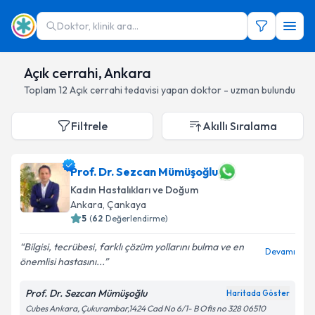
Doktor, klinik ara...
Açık cerrahi, Ankara
Toplam
12
Açık cerrahi
tedavisi yapan doktor - uzman bulundu
Filtrele
Akıllı Sıralama
Prof. Dr. Sezcan Mümüşoğlu
Kadın Hastalıkları ve Doğum
Ankara
, Çankaya
5
(
62
Değerlendirme)
Bilgisi, tecrübesi, farklı çözüm yollarını bulma ve en
Devamı
önemlisi hastasını...
Prof. Dr. Sezcan Mümüşoğlu
Haritada Göster
Cubes Ankara, Çukurambar,1424 Cad No 6/1- B Ofis no 328 06510