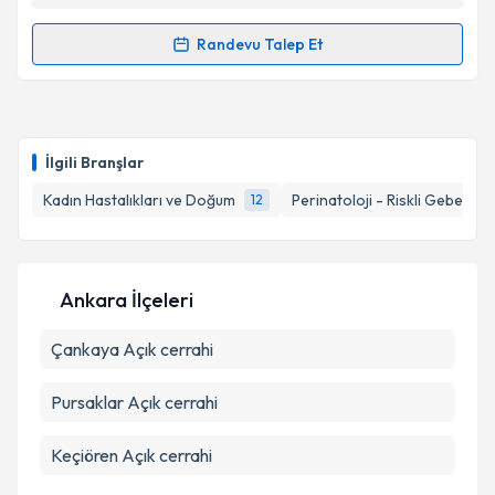
Randevu Talep Et
Randevu Takvimi Talebi
Takvim Talebini Gönder
Doç. Dr. Müjde Can İbanoğlu
için randevu takvimi
talebi oluşturun. Size bu uzmandan randevu almanız
İlgili Branşlar
için bir takvim hazırlandığında e-posta ile
bilgilendireceğiz.
Kadın Hastalıkları ve Doğum
Perinatoloji - Riskli Gebelikle
12
E-posta Adresiniz
Ankara İlçeleri
Çankaya
Kişisel verilerimin işlenmesine ilişkin
Açık cerrahi
Aydınlatma
Metni
'ni okudum ve kişisel verilerimin belirtilen
kapsamda işlenmesini kabul ediyorum.
Pursaklar
Açık cerrahi
Keçiören
Açık cerrahi
Takvim Talebini Gönder