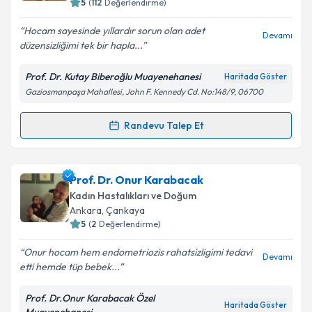
5
(
112
Değerlendirme)
Hocam sayesinde yıllardır sorun olan adet
Devamı
düzensizliğimi tek bir hapla...
Kişisel verilerimin işlenmesine ilişkin
Aydınlatma
Metni
'ni okudum ve kişisel verilerimin belirtilen
Prof. Dr. Kutay Biberoğlu Muayenehanesi
Haritada Göster
kapsamda işlenmesini kabul ediyorum.
Gaziosmanpaşa Mahallesi, John F. Kennedy Cd. No:148/9, 06700
Takvim Talebini Gönder
Randevu Talep Et
Randevu Takvimi Talebi
Prof. Dr. Kutay Biberoglu
için randevu takvimi talebi
Prof. Dr. Onur Karabacak
oluşturun. Size bu uzmandan randevu almanız için bir
Kadın Hastalıkları ve Doğum
takvim hazırlandığında e-posta ile bilgilendireceğiz.
Ankara
, Çankaya
5
(
2
Değerlendirme)
E-posta Adresiniz
Onur hocam hem endometriozis rahatsizligimi tedavi
Devamı
etti hemde tüp bebek...
Prof. Dr.Onur Karabacak Özel
Kişisel verilerimin işlenmesine ilişkin
Aydınlatma
Haritada Göster