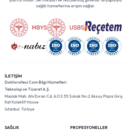
platformudur. Sertifikaları ile tescillenmiş güvenilir altyapısıyla
sağlık hizmetlerine erişim sağlar.
İLETİŞİM
Doktorsitesi Com Bilgi Hizmetleri
Teknoloji ve Ticaret A.Ş.
Maslak Mah. Ahi Evran Cd. A.O.S 55 Sokak No:2 Aksoy Plaza Giriş
Kat Kolektif House
İstanbul, Türkiye
SAĞLIK
PROFESYONELLER