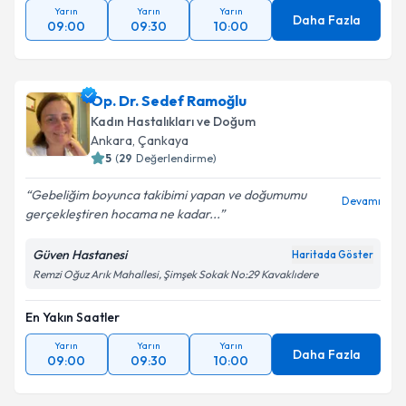
Yarın
Yarın
Yarın
Daha Fazla
09:00
09:30
10:00
Op. Dr. Sedef Ramoğlu
Kadın Hastalıkları ve Doğum
Ankara
, Çankaya
5
(
29
Değerlendirme)
Gebeliğim boyunca takibimi yapan ve doğumumu
Devamı
gerçekleştiren hocama ne kadar...
Güven Hastanesi
Haritada Göster
Remzi Oğuz Arık Mahallesi, Şimşek Sokak No:29 Kavaklıdere
En Yakın Saatler
Yarın
Yarın
Yarın
Daha Fazla
09:00
09:30
10:00