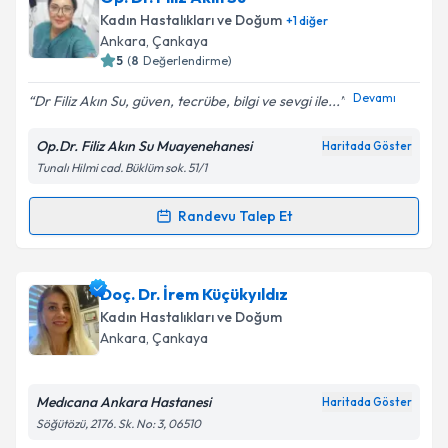
takvimi talebi oluşturun. Size bu uzmandan randevu
Kadın Hastalıkları ve Doğum
+
1
diğer
almanız için bir takvim hazırlandığında e-posta ile
Ankara
, Çankaya
bilgilendireceğiz.
5
(
8
Değerlendirme)
E-posta Adresiniz
Devamı
Dr Filiz Akın Su, güven, tecrübe, bilgi ve sevgi ile...
Op.Dr. Filiz Akın Su Muayenehanesi
Haritada Göster
Tunalı Hilmi cad. Büklüm sok. 51/1
Kişisel verilerimin işlenmesine ilişkin
Aydınlatma
Metni
'ni okudum ve kişisel verilerimin belirtilen
Randevu Talep Et
Randevu Takvimi Talebi
kapsamda işlenmesini kabul ediyorum.
Op. Dr. Filiz Akın Su
için randevu takvimi talebi
Doç. Dr. İrem Küçükyıldız
Takvim Talebini Gönder
oluşturun. Size bu uzmandan randevu almanız için bir
Kadın Hastalıkları ve Doğum
takvim hazırlandığında e-posta ile bilgilendireceğiz.
Ankara
, Çankaya
E-posta Adresiniz
Medıcana Ankara Hastanesi
Haritada Göster
Söğütözü, 2176. Sk. No: 3, 06510