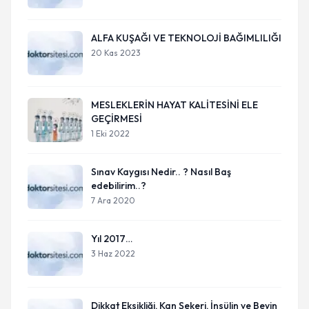
ALFA KUŞAĞI VE TEKNOLOJİ BAĞIMLILIĞI
20 Kas 2023
MESLEKLERİN HAYAT KALİTESİNİ ELE
GEÇİRMESİ
1 Eki 2022
Sınav Kaygısı Nedir.. ? Nasıl Baş
edebilirim..?
7 Ara 2020
Yıl 2017…
3 Haz 2022
Dikkat Eksikliği, Kan Şekeri, İnsülin ve Beyin