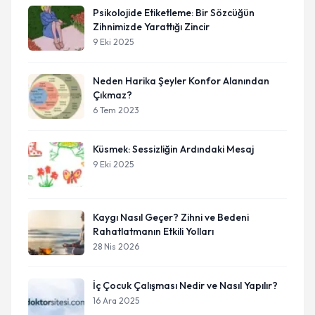
Psikolojide Etiketleme: Bir Sözcüğün
Zihnimizde Yarattığı Zincir
9 Eki 2025
Neden Harika Şeyler Konfor Alanından
Çıkmaz?
6 Tem 2023
Küsmek: Sessizliğin Ardındaki Mesaj
9 Eki 2025
Kaygı Nasıl Geçer? Zihni ve Bedeni
Rahatlatmanın Etkili Yolları
28 Nis 2026
İç Çocuk Çalışması Nedir ve Nasıl Yapılır?
16 Ara 2025