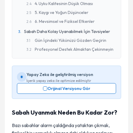
4. Uyku Kalitesinin Düşük Olması
2
.
4
5. Kaygı ve Yoğun Düşünceler
2
.
5
6. Mevsimsel ve Fiziksel Etkenler
2
.
6
Sabah Daha Kolay Uyanabilmek İçin Tavsiyeler
3
.
Gün İçindeki Yükünüzü Gözden Geçirin
3
.
1
Profesyonel Destek Almaktan Çekinmeyin
3
.
2
Yapay Zeka ile geliştirilmiş versiyon
İçerik yapay zeka ile optimize edilmiştir
Orijinal Versiyonu Gör
Sabah Uyanmak Neden Bu Kadar Zor?
Bazı sabahlar alarm çaldığında yataktan çıkmak,