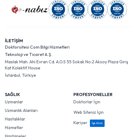
İLETİŞİM
Doktorsitesi Com Bilgi Hizmetleri
Teknoloji ve Ticaret A.Ş.
Maslak Mah. Ahi Evran Cd. A.O.S 55 Sokak No:2 Aksoy Plaza Giriş
Kat Kolektif House
İstanbul, Türkiye
SAĞLIK
PROFESYONELLER
Uzmanlar
Doktorlar İçin
Uzmanlık Alanları
Web Siteniz İçin
Hastalıklar
Kariyer
İşe Alım
Hizmetler
Hastaneler