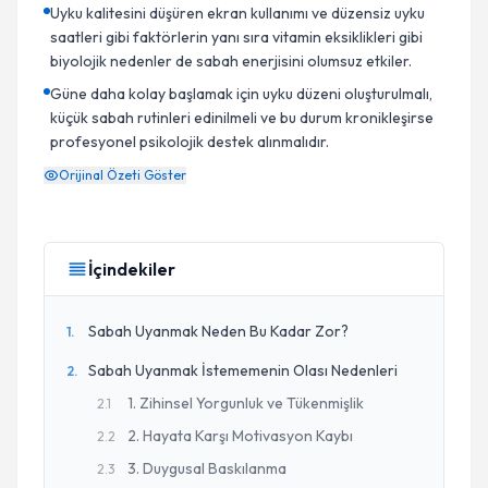
Uyku kalitesini düşüren ekran kullanımı ve düzensiz uyku
saatleri gibi faktörlerin yanı sıra vitamin eksiklikleri gibi
biyolojik nedenler de sabah enerjisini olumsuz etkiler.
Güne daha kolay başlamak için uyku düzeni oluşturulmalı,
küçük sabah rutinleri edinilmeli ve bu durum kronikleşirse
profesyonel psikolojik destek alınmalıdır.
Orijinal Özeti Göster
İçindekiler
Sabah Uyanmak Neden Bu Kadar Zor?
1
.
Sabah Uyanmak İstememenin Olası Nedenleri
2
.
1. Zihinsel Yorgunluk ve Tükenmişlik
2
.
1
2. Hayata Karşı Motivasyon Kaybı
2
.
2
3. Duygusal Baskılanma
2
.
3