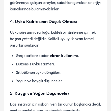
görünmeye çalışan bireyler, sabahları gereken enerjiyi
kendilerinde bulamayabilirler.
4. Uyku Kalitesinin Düşük Olması
Uyku süresinin uzunluğu, kaliteli bir dinlenme için tek
başına yeterli değildir. Kaliteli uykuyu bozan temel
unsurlar şunlardır:
Geç saatlere kadar
ekran kullanımı
.
Düzensiz uyku saatleri.
Sık bölünen uyku döngüleri.
Yoğun ve kaygılı düşünceler.
5. Kaygı ve Yoğun Düşünceler
Bazı insanlar için sabah, yeni bir günün başlangıcı değil;
yeni sorumlulukların ve stresin habercisidir.