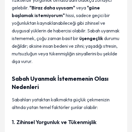
fiziksel bir yorgunluk olmasa dahi oldukça zorlayıcı
gelebilir.
"Biraz daha uyusam"
veya
"güne
başlamak istemiyorum"
hissi, sadece geçici bir
yoğunluktan kaynaklanabileceği gibi zihinsel ve
duygusal yüklerin de habercisi olabilir. Sabah uyanmak
istememek, çoğu zaman basit bir
üşengeçlik
durumu
değildir; aksine insan bedeni ve zihni; yaşadığı stresin,
mutsuzluğun veya tükenmişliğin sinyallerini bu şekilde
dışa vurur.
Sabah Uyanmak İstememenin Olası
Nedenleri
Sabahları yataktan kalkmakta güçlük çekmenizin
altında yatan temel faktörler şunlar olabilir:
1. Zihinsel Yorgunluk ve Tükenmişlik