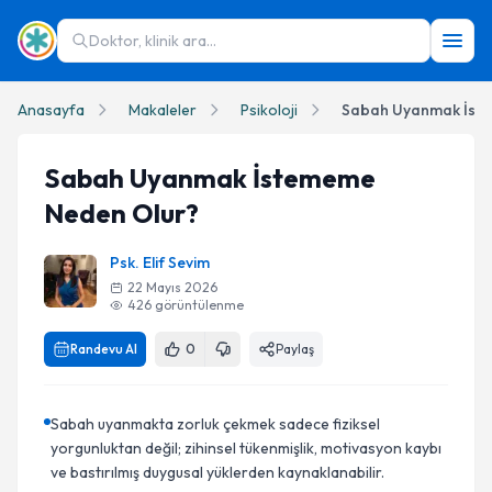
Doktor, klinik ara...
Anasayfa
Makaleler
Psikoloji
Sabah Uyanmak İst
Sabah Uyanmak İstememe
Neden Olur?
Psk. Elif Sevim
22 Mayıs 2026
426
görüntülenme
Randevu Al
0
Paylaş
Sabah uyanmakta zorluk çekmek sadece fiziksel
yorgunluktan değil; zihinsel tükenmişlik, motivasyon kaybı
ve bastırılmış duygusal yüklerden kaynaklanabilir.