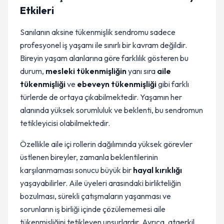
Etkileri
Sanılanın aksine tükenmişlik sendromu sadece
profesyonel iş yaşamı ile sınırlı bir kavram değildir.
Bireyin yaşam alanlarına göre farklılık gösteren bu
durum,
mesleki tükenmişliğin
yanı sıra
aile
tükenmişliği
ve
ebeveyn tükenmişliği
gibi farklı
türlerde de ortaya çıkabilmektedir. Yaşamın her
alanında yüksek sorumluluk ve beklenti, bu sendromun
tetikleyicisi olabilmektedir.
Özellikle aile içi rollerin dağılımında yüksek görevler
üstlenen bireyler, zamanla beklentilerinin
karşılanmaması sonucu büyük bir
hayal kırıklığı
yaşayabilirler. Aile üyeleri arasındaki birlikteliğin
bozulması, sürekli çatışmaların yaşanması ve
sorunların iş birliği içinde çözülememesi aile
tükenmişliğini tetikleyen unsurlardır. Ayrıca, ataerkil