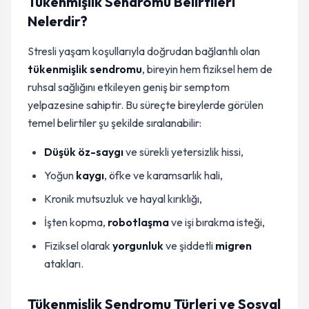
Tükenmişlik Sendromu Belirtileri
Nelerdir?
Stresli yaşam koşullarıyla doğrudan bağlantılı olan
tükenmişlik sendromu
, bireyin hem fiziksel hem de
ruhsal sağlığını etkileyen geniş bir semptom
yelpazesine sahiptir. Bu süreçte bireylerde görülen
temel belirtiler şu şekilde sıralanabilir:
Düşük öz-saygı
ve sürekli yetersizlik hissi,
Yoğun
kaygı
, öfke ve karamsarlık hali,
Kronik mutsuzluk ve hayal kırıklığı,
İşten kopma,
robotlaşma
ve işi bırakma isteği,
Fiziksel olarak
yorgunluk
ve şiddetli
migren
atakları.
Tükenmişlik Sendromu Türleri ve Sosyal