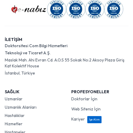
İLETİŞİM
Doktorsitesi Com Bilgi Hizmetleri
Teknoloji ve Ticaret A.Ş.
Maslak Mah. Ahi Evran Cd. A.O.S 55 Sokak No:2 Aksoy Plaza Giriş
Kat Kolektif House
İstanbul, Türkiye
SAĞLIK
PROFESYONELLER
Uzmanlar
Doktorlar İçin
Uzmanlık Alanları
Web Siteniz İçin
Hastalıklar
Kariyer
İşe Alım
Hizmetler
Hastaneler