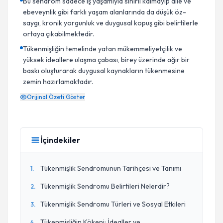
Bu sendrom sadece iş yaşamıyla sınırlı kalmayıp aile ve
ebeveynlik gibi farklı yaşam alanlarında da düşük öz-
saygı, kronik yorgunluk ve duygusal kopuş gibi belirtilerle
ortaya çıkabilmektedir.
Tükenmişliğin temelinde yatan mükemmeliyetçilik ve
yüksek ideallere ulaşma çabası, birey üzerinde ağır bir
baskı oluşturarak duygusal kaynakların tükenmesine
zemin hazırlamaktadır.
Orijinal Özeti Göster
İçindekiler
Tükenmişlik Sendromunun Tarihçesi ve Tanımı
1
.
Tükenmişlik Sendromu Belirtileri Nelerdir?
2
.
Tükenmişlik Sendromu Türleri ve Sosyal Etkileri
3
.
Tükenmişliğin Kökeni: İdealler ve
4
.