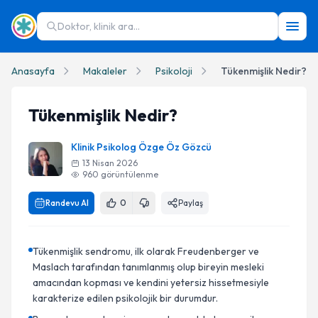
Doktor, klinik ara...
Anasayfa
Makaleler
Psikoloji
Tükenmişlik Nedir?
Tükenmişlik Nedir?
Klinik Psikolog Özge Öz Gözcü
13 Nisan 2026
960
görüntülenme
Randevu Al
0
Paylaş
Tükenmişlik sendromu, ilk olarak Freudenberger ve
Maslach tarafından tanımlanmış olup bireyin mesleki
amacından kopması ve kendini yetersiz hissetmesiyle
karakterize edilen psikolojik bir durumdur.